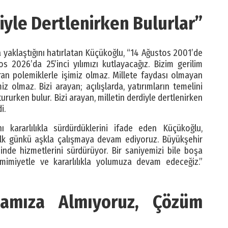
diyle Dertlenirken Bulurlar”
na yaklaştığını hatırlatan Küçükoğlu, “14 Ağustos 2001’de
 2026’da 25’inci yılımızı kutlayacağız. Bizim gerilim
ran polemiklerle işimiz olmaz. Millete faydası olmayan
z olmaz. Bizi arayan; açılışlarda, yatırımların temelini
rurken bulur. Bizi arayan, milletin derdiyle dertlenirken
i.
nı kararlılıkla sürdürdüklerini ifade eden Küçükoğlu,
 ilk günkü aşkla çalışmaya devam ediyoruz. Büyükşehir
de hizmetlerini sürdürüyor. Bir saniyemizi bile boşa
amimiyetle ve kararlılıkla yolumuza devam edeceğiz.”
damıza Almıyoruz, Çözüm