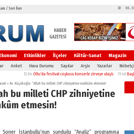
m / Seri İlan
📆 06.0
Ekonomi
Etkinlikler
İlçeler
Kültür-Sanat
Magazin
ar
Anket
Hava Durumu
Sayılar
Arşiv
Yazarlar
Nöbetçi
2:04
Oltu’da festival coşkusu konserle zirveye ulaştı
11:46
Başkan Sekmen’den 
aset
»
Av. Küçükoğlu: “Allah bu milleti CHP zihniyetine mahkûm etmesin!
ah bu milleti CHP zihniyetine
kûm etmesin!
Soner İstanbullu’nun sunduğu “Analiz” programına