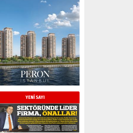
Esat BİNDESEN
Başkan Sekmen’den Erzurum’a
bir vizyon proje daha!
02 Ağustos 2026 Pazar
Kadir SABUNCUOĞLU
Erzurumspor’un köşe taşları
29 Haziran 2026 Pazartesi
YENİ SAYI
Kenan GÜLERCİ
Murat Şahsuvaroğlu ERKON’da
çıtayı yukarı taşırken,
yönetimdekiler aşağı
çekmemeli!
Orhan BOZKURT
17 Şubat 2026 Salı