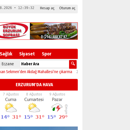
8.2026 • 12:39:33
Hesap aç
Oturum aç
Sağlık
Siyaset
Spor
 Eczane
Akdağ Mahallesi’ne çıkarma
23:32
Erzurumspor’un evi Kazım Karabekir Stady
ERZURUM'DA HAVA