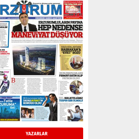
Bir fotoğraf, bir şehir, bir
gazeteci… Dizginler kimin
elinde?
31 Mart 2026 Salı
A. Berhan Yılmaz
BİR BÖLÜM DEĞİL, BİR ÖMÜR
SEÇİYORSUNUZ… “NEDEN
ATATÜRK ÜNİVERSİTESİ?”
28 Temmuz 2026 Salı
Ahmet Gökhan YAZICI
Ahmed Yesevi’den bir
Alperen… ”Reisimiz” idi…
Hakka yürüdü.!
26 Mart 2026 Perşembe
Cem Bakırcı
Ardında bıraktığı hatıralarıyla
gönül adamı Faruk Terzioğlu!
13 Mayıs 2026 Çarşamba
Esat BİNDESEN
Başkan Sekmen’den Erzurum’a
bir vizyon proje daha!
YAZARLAR
02 Ağustos 2026 Pazar