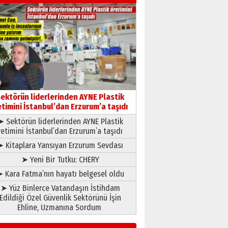
Hakka yürüdü.!
26 Mart 2026 Perşembe
Cem Bakırcı
Ardında bıraktığı hatıralarıyla
gönül adamı Faruk Terzioğlu!
13 Mayıs 2026 Çarşamba
Esat BİNDESEN
Başkan Sekmen’den Erzurum’a
bir vizyon proje daha!
ektörün liderlerinden AYNE Plastik
02 Ağustos 2026 Pazar
etimini İstanbul’dan Erzurum’a taşıdı
➤ Sektörün liderlerinden AYNE Plastik
retimini İstanbul’dan Erzurum’a taşıdı
➤ Kitaplara Yansıyan Erzurum Sevdası
➤ Yeni Bir Tutku: CHERY
 Kara Fatma’nın hayatı belgesel oldu
➤ Yüz Binlerce Vatandaşın İstihdam
Edildiği Özel Güvenlik Sektörünü İşin
Ehline, Uzmanına Sordum