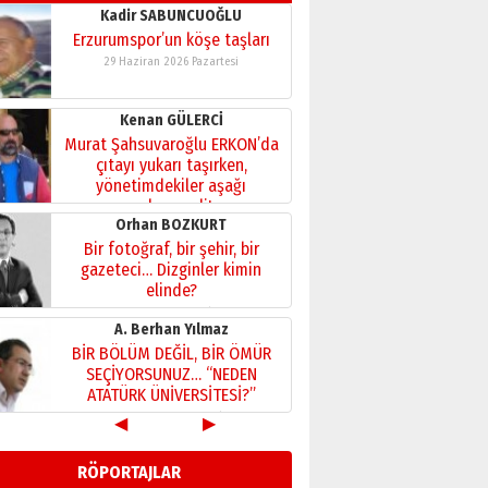
Kadir SABUNCUOĞLU
Erzurumspor’un köşe taşları
29 Haziran 2026 Pazartesi
Kenan GÜLERCİ
Murat Şahsuvaroğlu ERKON’da
çıtayı yukarı taşırken,
yönetimdekiler aşağı
çekmemeli!
Orhan BOZKURT
17 Şubat 2026 Salı
Bir fotoğraf, bir şehir, bir
gazeteci… Dizginler kimin
elinde?
31 Mart 2026 Salı
A. Berhan Yılmaz
BİR BÖLÜM DEĞİL, BİR ÖMÜR
SEÇİYORSUNUZ… “NEDEN
ATATÜRK ÜNİVERSİTESİ?”
28 Temmuz 2026 Salı
◀
▶
Ahmet Gökhan YAZICI
Ahmed Yesevi’den bir
RÖPORTAJLAR
Alperen… ”Reisimiz” idi…