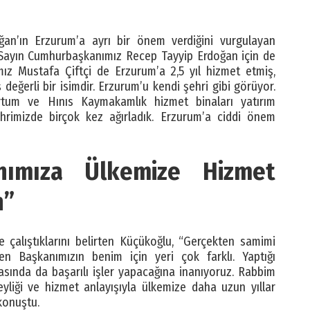
an’ın Erzurum’a ayrı bir önem verdiğini vurgulayan
. Sayın Cumhurbaşkanımız Recep Tayyip Erdoğan için de
ımız Mustafa Çiftçi de Erzurum’a 2,5 yıl hizmet etmiş,
değerli bir isimdir. Erzurum’u kendi şehri gibi görüyor.
tum ve Hınıs Kaymakamlık hizmet binaları yatırım
ehrimizde birçok kez ağırladık. Erzurum’a ciddi önem
ımıza Ülkemize Hizmet
n”
çalıştıklarını belirten Küçükoğlu, “Gerçekten samimi
 Başkanımızın benim için yeri çok farklı. Yaptığı
asında da başarılı işler yapacağına inanıyoruz. Rabbim
abeyliği ve hizmet anlayışıyla ülkemize daha uzun yıllar
konuştu.