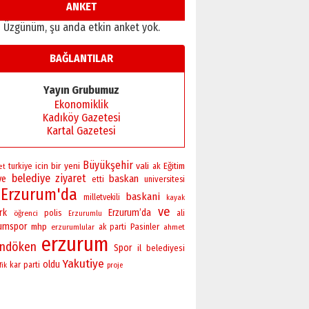
ANKET
Üzgünüm, şu anda etkin anket yok.
BAĞLANTILAR
Yayın Grubumuz
Ekonomiklik
Kadıköy Gazetesi
Kartal Gazetesi
Büyükşehir
bir
yeni
vali
icin
Eğitim
turkiye
ak
et
belediye
ziyaret
baskan
ye
universitesi
etti
Erzurum'da
baskani
milletvekili
kayak
ve
rk
Erzurum’da
polis
öğrenci
ali
Erzurumlu
rumspor
mhp
Pasinler
erzurumlular
ak parti
ahmet
erzurum
andöken
Spor
il
belediyesi
Yakutiye
oldu
kar
parti
fik
proje