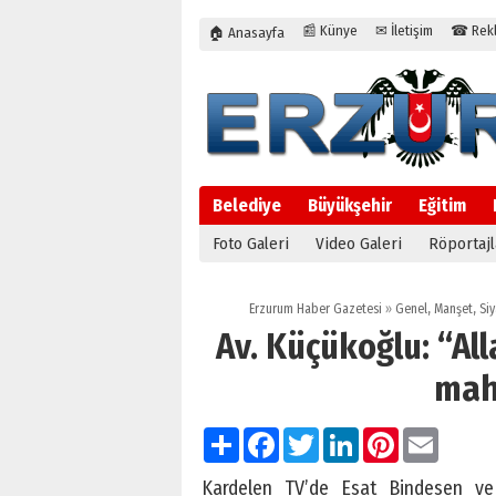
📰 Künye
✉ İletişim
☎ Rekla
🏠 Anasayfa
Belediye
Büyükşehir
Eğitim
Foto Galeri
Video Galeri
Röportajl
1
Erzurum Haber Gazetesi
»
Genel
,
Manşet
,
Siy
Av. Küçükoğlu: “All
mah
Paylaş
Facebook
Twitter
LinkedIn
Pinterest
Email
Kardelen TV’de Esat Bindesen ve 