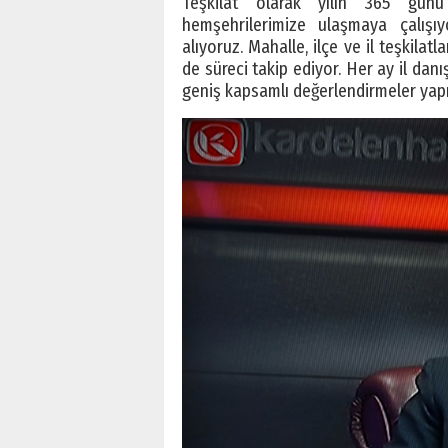
Teşkilat olarak yılın 365 gün
hemşehrilerimize ulaşmaya çalışıy
alıyoruz. Mahalle, ilçe ve il teşkila
de süreci takip ediyor. Her ay il danı
geniş kapsamlı değerlendirmeler yapı