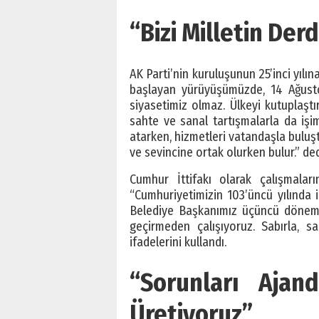
“Bizi Milletin Der
AK Parti’nin kuruluşunun 25’inci yılı
başlayan yürüyüşümüzde, 14 Ağustos
siyasetimiz olmaz. Ülkeyi kutuplaştı
sahte ve sanal tartışmalarla da işimi
atarken, hizmetleri vatandaşla buluştu
ve sevincine ortak olurken bulur.” ded
Cumhur İttifakı olarak çalışmaları
“Cumhuriyetimizin 103’üncü yılında
Belediye Başkanımız üçüncü dönemin
geçirmeden çalışıyoruz. Sabırla, s
ifadelerini kullandı.
“Sorunları Ajan
Üretiyoruz”