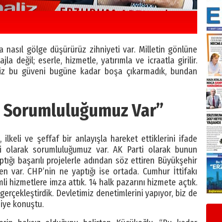
nasıl gölge düşürürüz zihniyeti var. Milletin gönlüne
jla değil; eserle, hizmetle, yatırımla ve icraatla girilir.
 Biz bu güveni bugüne kadar boşa çıkarmadık, bundan
ki Sorumluluğumuz Var”
lkeli ve şeffaf bir anlayışla hareket ettiklerini ifade
i olarak sorumluluğumuz var. AK Parti olarak bunun
aptığı başarılı projelerle adından söz ettiren Büyükşehir
var. CHP’nin ne yaptığı ise ortada. Cumhur İttifakı
li hizmetlere imza attık. 14 halk pazarını hizmete açtık.
erçekleştirdik. Devletimiz denetimlerini yapıyor, biz de
diye konuştu.