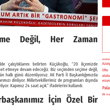
ime Değil, Her Zaman
mehm
lde çalıştıklarını belirten Küçükoğlu, “20 ilçemizde
Azizi
izmet etmeye devam edeceğiz. Biz seçimden seçime değil,
Oltu
n halk günü düzenliyoruz. AK Parti İl Başkanlığımızda
atatu
ımızı dinliyor. Milletvekillerimiz de programları dışında
erzu
iyor. Kapımız 24 saat açık.” ifadelerini kullandı.
Pal
ile
tra
başkanımız İçin Özel Bir