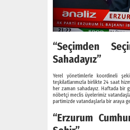
“Seçimden Seç
Sahadayız”
Yerel yönetimlerle koordineli şeki
teşkilatlarımızla birlikte 24 saat h
her zaman sahadayız. Haftada bir gü
nöbetçi meclis üyelerimiz vatandaşlar
partimizde vatandaşlarla bir araya gel
“Erzurum Cumhur