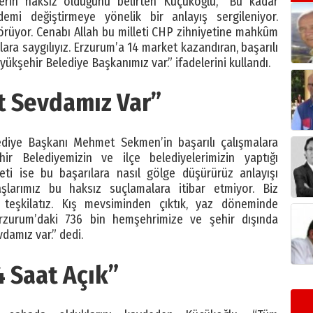
erin haksız olduğunu belirten Küçükoğlu, “Bu kadar
demi değiştirmeye yönelik bir anlayış sergileniyor.
örüyor. Cenabı Allah bu milleti CHP zihniyetine mahkûm
lara saygılıyız. Erzurum’a 14 market kazandıran, başarılı
üyükşehir Belediye Başkanımız var.” ifadelerini kullandı.
t Sevdamız Var”
diye Başkanı Mehmet Sekmen’in başarılı çalışmalara
hir Belediyemizin ve ilçe belediyelerimizin yaptığı
yeti ise bu başarılara nasıl gölge düşürürüz anlayışı
aşlarımız bu haksız suçlamalara itibar etmiyor. Biz
 teşkilatız. Kış mevsiminden çıktık, yaz döneminde
Erzurum’daki 736 bin hemşehrimize ve şehir dışında
damız var.” dedi.
4 Saat Açık”