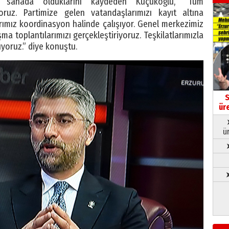
ü sahada olduklarını kaydeden Küçükoğlu, “Tüm
oruz. Partimize gelen vatandaşlarımızı kayıt altına
tlarımız koordinasyon halinde çalışıyor. Genel merkezimiz
şma toplantılarımızı gerçekleştiriyoruz. Teşkilatlarımızla
yoruz.” diye konuştu.
S
ür
ü
➤