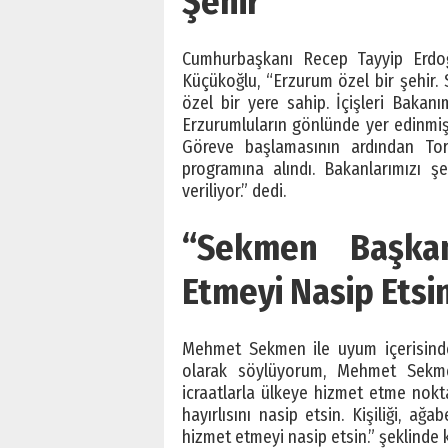
Şehir”
Cumhurbaşkanı Recep Tayyip Erdoğ
Küçükoğlu, “Erzurum özel bir şehir
özel bir yere sahip. İçişleri Bakan
Erzurumluların gönlünde yer edinmiş 
Göreve başlamasının ardından Tor
programına alındı. Bakanlarımızı ş
veriliyor.” dedi.
“Sekmen Başkan
Etmeyi Nasip Etsi
Mehmet Sekmen ile uyum içerisinde 
olarak söylüyorum, Mehmet Sekmen
icraatlarla ülkeye hizmet etme nokt
hayırlısını nasip etsin. Kişiliği, ağ
hizmet etmeyi nasip etsin.” şeklinde 