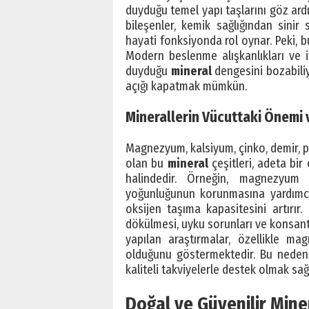
duyduğu temel yapı taşlarını göz ard
bileşenler, kemik sağlığından sinir 
hayati fonksiyonda rol oynar. Peki, 
Modern beslenme alışkanlıkları ve 
duyduğu
mineral
dengesini bozabiliy
açığı kapatmak mümkün.
Minerallerin Vücuttaki Önemi ve
Magnezyum, kalsiyum, çinko, demir, 
olan bu
mineral
çeşitleri, adeta bir
halindedir. Örneğin, magnezyum 
yoğunluğunun korunmasına yardımcı o
oksijen taşıma kapasitesini artırır
dökülmesi, uyku sorunları ve konsantra
yapılan araştırmalar, özellikle m
olduğunu göstermektedir. Bu nedenl
kaliteli takviyelerle destek olmak sağlı
Doğal ve Güvenilir Miner