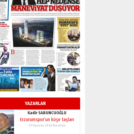
BİR BÖLÜM DEĞİL, BİR ÖMÜR
SEÇİYORSUNUZ… “NEDEN
ATATÜRK ÜNİVERSİTESİ?”
28 Temmuz 2026 Salı
Ahmet Gökhan YAZICI
Ahmed Yesevi’den bir
Alperen… ”Reisimiz” idi…
Hakka yürüdü.!
26 Mart 2026 Perşembe
Cem Bakırcı
Ardında bıraktığı hatıralarıyla
gönül adamı Faruk Terzioğlu!
13 Mayıs 2026 Çarşamba
Esat BİNDESEN
Başkan Sekmen’den Erzurum’a
bir vizyon proje daha!
YAZARLAR
02 Ağustos 2026 Pazar
Kadir SABUNCUOĞLU
Erzurumspor’un köşe taşları
29 Haziran 2026 Pazartesi