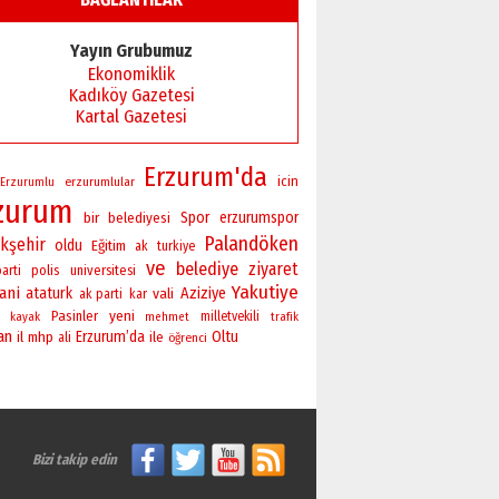
Yayın Grubumuz
Ekonomiklik
Kadıköy Gazetesi
Kartal Gazetesi
Erzurum'da
icin
erzurumlular
Erzurumlu
zurum
bir
Spor
erzurumspor
belediyesi
Palandöken
kşehir
oldu
Eğitim
ak
turkiye
ve
belediye
ziyaret
polis
universitesi
arti
Yakutiye
ani
ataturk
vali
Aziziye
ak parti
kar
yeni
Pasinler
milletvekili
kayak
mehmet
trafik
an
Erzurum’da
Oltu
il
mhp
ile
ali
öğrenci
Bizi takip edin