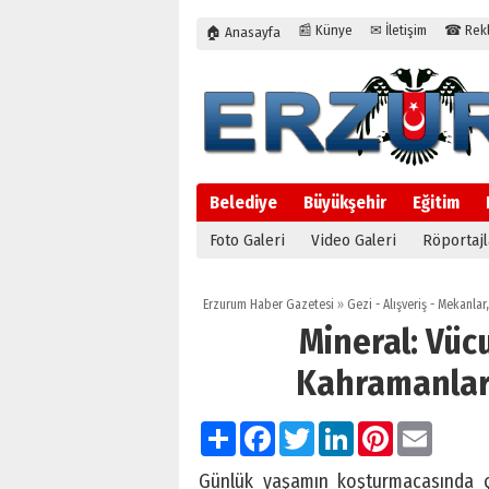
📰 Künye
✉ İletişim
☎ Rekla
🏠 Anasayfa
Belediye
Büyükşehir
Eğitim
Foto Galeri
Video Galeri
Röportajl
Erzurum Haber Gazetesi
»
Gezi - Alışveriş - Mekanlar
Mineral: Vü
Kahramanları 
Paylaş
Facebook
Twitter
LinkedIn
Pinterest
Email
Günlük yaşamın koşturmacasında ç