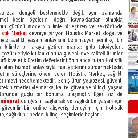
alnızca dengeli beslenmekle değil, aynı zamanda
mel besin öğelerini doğru kaynaklardan almakla
ın gücünü modern bilimle birleştiren ve sektöründe
istik Market
devreye giriyor. Holistik Market, doğal ve
yle sağlıklı yaşam anlayışını benimseyen yenilikçi bir
bilimle bir araya getiren marka; gıda takviyeleri,
çözümleriyle kullanıcılarına güvenilir ve kaliteli ürünler
aflık ve etik üretim değerlerini ön planda tutan Holistik
alan hizmet anlayışıyla faaliyetlerini sürdürmektedir.
retim süreçlerine önem veren Holistik Market, sağlıklı
getirmeyi hedeflemektedir. Geniş ürün yelpazesi, güvenli
stek hizmetleriyle marka; kalite, güven ve bilinçli yaşam
ektöründe güçlü bir konuma ulaşmıştır. Eğer siz de
l
mineral
dengesini sağlamak ve sağlıklı bir yaşam için
güvenilir bir online alışveriş deneyimi için Holistik
, sağlıklı bir beden, bilinçli seçimlerle başlar.