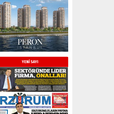
Esat BİNDESEN
Başkan Sekmen’den Erzurum’a
bir vizyon proje daha!
02 Ağustos 2026 Pazar
Kadir SABUNCUOĞLU
Erzurumspor’un köşe taşları
29 Haziran 2026 Pazartesi
YENİ SAYI
Kenan GÜLERCİ
Murat Şahsuvaroğlu ERKON’da
çıtayı yukarı taşırken,
yönetimdekiler aşağı
çekmemeli!
Orhan BOZKURT
17 Şubat 2026 Salı
Bir fotoğraf, bir şehir, bir
gazeteci… Dizginler kimin
elinde?
31 Mart 2026 Salı
A. Berhan Yılmaz