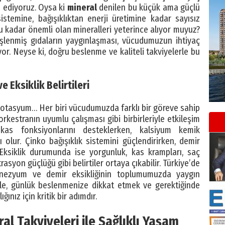
ı ediyoruz. Oysa ki
mineral
denilen bu küçük ama güçlü
sistemine, bağışıklıktan enerji üretimine kadar sayısız
bu kadar önemli olan mineralleri yeterince alıyor muyuz?
işlenmiş gıdaların yaygınlaşması, vücudumuzun ihtiyaç
or. Neyse ki, doğru beslenme ve kaliteli takviyelerle bu
 Eksiklik Belirtileri
potasyum… Her biri vücudumuzda farklı bir göreve sahip
 orkestranın uyumlu çalışması gibi birbirleriyle etkileşim
kas fonksiyonlarını desteklerken, kalsiyum kemik
lur. Çinko bağışıklık sistemini güçlendirirken, demir
. Eksiklik durumunda ise yorgunluk, kas krampları, saç
syon güçlüğü gibi belirtiler ortaya çıkabilir. Türkiye’de
agnezyum ve demir eksikliğinin toplumumuzda yaygın
e, günlük beslenmenize dikkat etmek ve gerektiğinde
ğınız için kritik bir adımdır.
al Takviyeleri ile Sağlıklı Yaşam