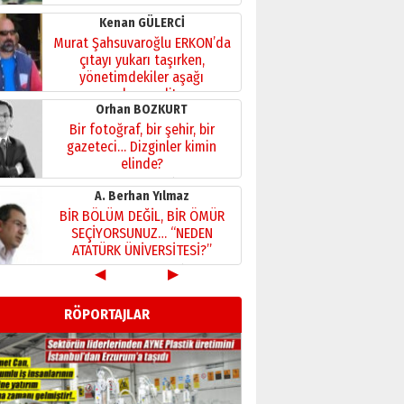
Kenan GÜLERCİ
Murat Şahsuvaroğlu ERKON’da
çıtayı yukarı taşırken,
yönetimdekiler aşağı
çekmemeli!
Orhan BOZKURT
17 Şubat 2026 Salı
Bir fotoğraf, bir şehir, bir
gazeteci… Dizginler kimin
elinde?
31 Mart 2026 Salı
A. Berhan Yılmaz
BİR BÖLÜM DEĞİL, BİR ÖMÜR
SEÇİYORSUNUZ… “NEDEN
ATATÜRK ÜNİVERSİTESİ?”
28 Temmuz 2026 Salı
◀
▶
Ahmet Gökhan YAZICI
Ahmed Yesevi’den bir
RÖPORTAJLAR
Alperen… ”Reisimiz” idi…
Hakka yürüdü.!
26 Mart 2026 Perşembe
Cem Bakırcı
Ardında bıraktığı hatıralarıyla