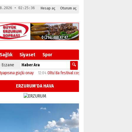
8.2026 • 02:25:37
Hesap aç
Oturum aç
Sağlık
Siyaset
Spor
 Eczane
na güçlü onay
12:04
Oltu’da festival coşkusu konserle zirveye ulaştı
11:46
Ba
ERZURUM'DA HAVA