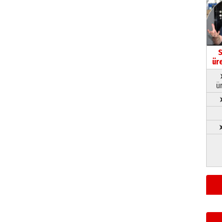
S
ür
ü
➤