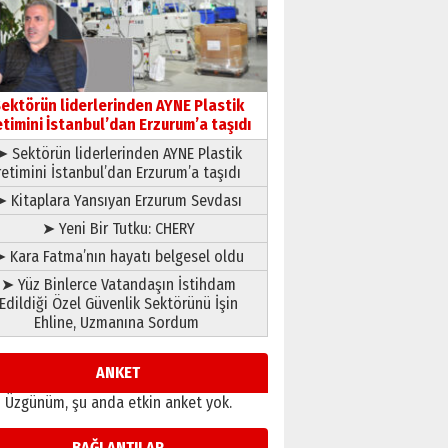
gönül adamı Faruk Terzioğlu!
13 Mayıs 2026 Çarşamba
Esat BİNDESEN
Başkan Sekmen’den Erzurum’a
bir vizyon proje daha!
ektörün liderlerinden AYNE Plastik
02 Ağustos 2026 Pazar
etimini İstanbul’dan Erzurum’a taşıdı
➤ Sektörün liderlerinden AYNE Plastik
retimini İstanbul’dan Erzurum’a taşıdı
➤ Kitaplara Yansıyan Erzurum Sevdası
➤ Yeni Bir Tutku: CHERY
 Kara Fatma’nın hayatı belgesel oldu
➤ Yüz Binlerce Vatandaşın İstihdam
Edildiği Özel Güvenlik Sektörünü İşin
Ehline, Uzmanına Sordum
ANKET
Üzgünüm, şu anda etkin anket yok.
BAĞLANTILAR