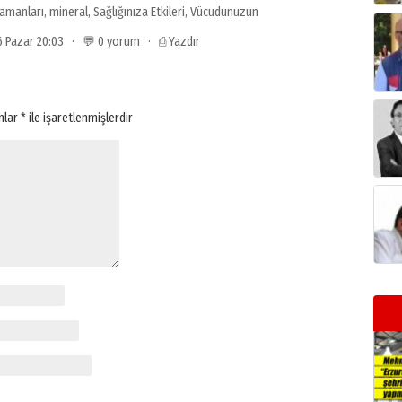
amanları
,
mineral
,
Sağlığınıza Etkileri
,
Vücudunuzun
26 Pazar 20:03 · 💬 0 yorum ·
⎙ Yazdır
anlar
*
ile işaretlenmişlerdir