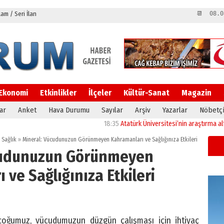
m / Seri İlan
📆 08.0
Ekonomi
Etkinlikler
İlçeler
Kültür-Sanat
Magazin
ar
Anket
Hava Durumu
Sayılar
Arşiv
Yazarlar
Nöbetçi
18:35
Atatürk Üniversitesi’nin araştırma altyapısı
,
Sağlık
»
Mineral: Vücudunuzun Görünmeyen Kahramanları ve Sağlığınıza Etkileri
cudunuzun Görünmeyen
ve Sağlığınıza Etkileri
oğumuz, vücudumuzun düzgün çalışması için ihtiyaç