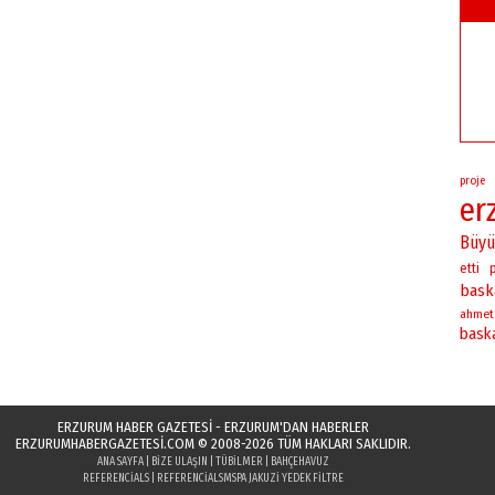
proje
er
Büyü
etti
p
bask
ahmet
bask
ERZURUM HABER GAZETESİ - ERZURUM'DAN HABERLER
ERZURUMHABERGAZETESI.COM
© 2008-2026 TÜM HAKLARI SAKLIDIR.
ANA SAYFA
|
BIZE ULAŞIN
|
TÜBILMER
|
BAHÇEHAVUZ
REFERENCIALS
|
REFERENCIALS
MSPA JAKUZI YEDEK FILTRE