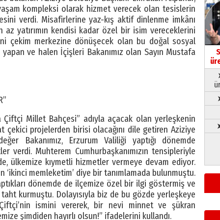
yaşam kompleksi olarak hizmet verecek olan tesislerin
ini verdi. Misafirlerine yaz-kış aktif dinlenme imkânı
az yatırımın kendisi kadar özel bir isim vereceklerini
yeni çekim merkezine dönüşecek olan bu doğal sosyal
 yapan ve halen İçişleri Bakanımız olan Sayın Mustafa
S
ür
ü
R”
 Çiftçi Millet Bahçesi” adıyla açacak olan yerleşkenin
➤
 çekici projelerden birisi olacağını dile getiren Aziziye
değer Bakanımız, Erzurum Valiliği yaptığı dönemde
er verdi. Muhterem Cumhurbaşkanımızın tensipleriyle
e de, ülkemize kıymetli hizmetler vermeye devam ediyor.
in ‘ikinci memleketim’ diye bir tanımlamada bulunmuştu.
ptıkları dönemde de ilçemize özel bir ilgi göstermiş ve
 taht kurmuştu. Dolayısıyla biz de bu gözde yerleşkeye
iftçi’nin ismini vererek, bir nevi minnet ve şükran
mize şimdiden hayırlı olsun!” ifadelerini kullandı.