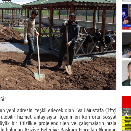
Sİ”
run yeni adresini teşkil edecek olan “Vali Mustafa Çiftçi
ülebilir hizmet anlayışıyla ilçenin en konforlu sosyal
yük bir titizlikle projelendirilen ve çalışmaların hızla
de bulunan Aziziye Belediye Başkanı Emrullah Akpunar,