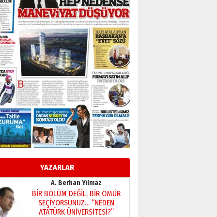
Başkan Sekmen’den Erzurum’a
bir vizyon proje daha!
02 Ağustos 2026 Pazar
Kadir SABUNCUOĞLU
Erzurumspor’un köşe taşları
29 Haziran 2026 Pazartesi
Kenan GÜLERCİ
Murat Şahsuvaroğlu ERKON’da
çıtayı yukarı taşırken,
yönetimdekiler aşağı
çekmemeli!
Orhan BOZKURT
17 Şubat 2026 Salı
Bir fotoğraf, bir şehir, bir
gazeteci… Dizginler kimin
elinde?
YAZARLAR
31 Mart 2026 Salı
A. Berhan Yılmaz
BİR BÖLÜM DEĞİL, BİR ÖMÜR
SEÇİYORSUNUZ… “NEDEN
ATATÜRK ÜNİVERSİTESİ?”