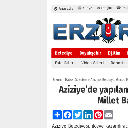
📰 Künye
✉ İletişim
☎ Rekla
🏠 Anasayfa
Belediye
Büyükşehir
Eğitim
Foto Galeri
Video Galeri
Röportajl
Erzurum Haber Gazetesi
»
Aziziye
,
Belediye
,
Genel
,
M
Aziziye’de yapılan
Millet B
Paylaş
Facebook
Twitter
LinkedIn
Pinterest
Email
Aziziye Belediyesi, ilçeye kazandıra