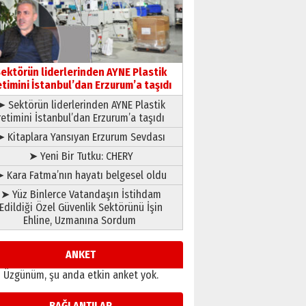
çıtayı yukarı taşırken,
yönetimdekiler aşağı
çekmemeli!
Orhan BOZKURT
17 Şubat 2026 Salı
Bir fotoğraf, bir şehir, bir
gazeteci… Dizginler kimin
ektörün liderlerinden AYNE Plastik
elinde?
etimini İstanbul’dan Erzurum’a taşıdı
31 Mart 2026 Salı
➤ Sektörün liderlerinden AYNE Plastik
A. Berhan Yılmaz
retimini İstanbul’dan Erzurum’a taşıdı
BİR BÖLÜM DEĞİL, BİR ÖMÜR
SEÇİYORSUNUZ… “NEDEN
➤ Kitaplara Yansıyan Erzurum Sevdası
ATATÜRK ÜNİVERSİTESİ?”
➤ Yeni Bir Tutku: CHERY
28 Temmuz 2026 Salı
Ahmet Gökhan YAZICI
 Kara Fatma’nın hayatı belgesel oldu
Ahmed Yesevi’den bir
➤ Yüz Binlerce Vatandaşın İstihdam
Alperen… ”Reisimiz” idi…
Edildiği Özel Güvenlik Sektörünü İşin
Hakka yürüdü.!
Ehline, Uzmanına Sordum
26 Mart 2026 Perşembe
Cem Bakırcı
Ardında bıraktığı hatıralarıyla
ANKET
gönül adamı Faruk Terzioğlu!
Üzgünüm, şu anda etkin anket yok.
13 Mayıs 2026 Çarşamba
Esat BİNDESEN
BAĞLANTILAR