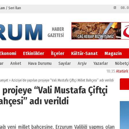
m / Seri İlan
📆 08.0
Ekonomi
Etkinlikler
İlçeler
Kültür-Sanat
Magazin
ar
Anket
Hava Durumu
Sayılar
Arşiv
Yazarlar
Nöbetçi
18:35
Atatürk Üniversitesi’
anşet
»
Aziziye’de yapılan projeye “Vali Mustafa Çiftçi Millet Bahçesi” adı verildi
 projeye “Vali Mustafa Çiftçi
ahçesi” adı verildi
cağı yeni millet bahçesine, Erzurum Valiliği yapmış olan