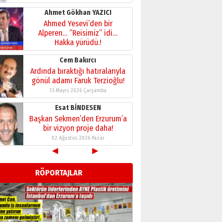
28 Temmuz 2026 Salı
Ahmet Gökhan YAZICI
Ahmed Yesevi’den bir
Alperen… ”Reisimiz” idi…
Hakka yürüdü.!
26 Mart 2026 Perşembe
Cem Bakırcı
Ardında bıraktığı hatıralarıyla
gönül adamı Faruk Terzioğlu!
13 Mayıs 2026 Çarşamba
Esat BİNDESEN
Başkan Sekmen’den Erzurum’a
bir vizyon proje daha!
02 Ağustos 2026 Pazar
◀
▶
Kadir SABUNCUOĞLU
Erzurumspor’un köşe taşları
RÖPORTAJLAR
29 Haziran 2026 Pazartesi
Kenan GÜLERCİ
Murat Şahsuvaroğlu ERKON’da