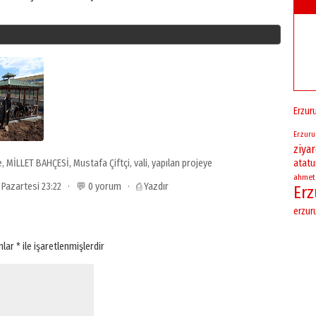
Erzur
Erzur
ziya
e
,
MİLLET BAHÇESİ
,
Mustafa Çiftçi
,
vali
,
yapılan projeye
atatu
ahmet
6 Pazartesi 23:22 · 💬 0 yorum ·
⎙ Yazdır
Er
erzu
anlar
*
ile işaretlenmişlerdir