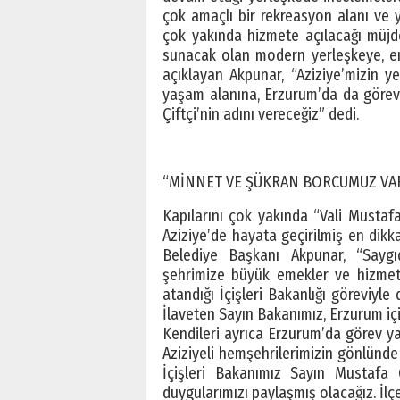
çok amaçlı bir rekreasyon alanı ve 
çok yakında hizmete açılacağı müjdes
sunacak olan modern yerleşkeye, en 
açıklayan Akpunar, “Aziziye’mizin 
yaşam alanına, Erzurum’da da görev
Çiftçi’nin adını vereceğiz” dedi.
“MİNNET VE ŞÜKRAN BORCUMUZ VA
Kapılarını çok yakında “Vali Mustafa
Aziziye’de hayata geçirilmiş en dikkat
Belediye Başkanı Akpunar, “Saygı
şehrimize büyük emekler ve hizmetl
atandığı İçişleri Bakanlığı göreviyl
İlaveten Sayın Bakanımız, Erzurum iç
Kendileri ayrıca Erzurum’da görev ya
Aziziyeli hemşehrilerimizin gönlünde
İçişleri Bakanımız Sayın Mustafa Ç
duygularımızı paylaşmış olacağız. İlçe