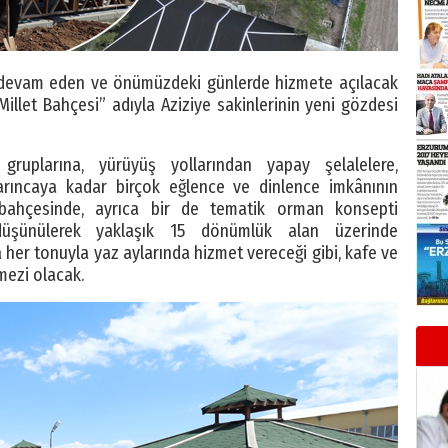
ı devam eden ve önümüzdeki günlerde hizmete açılacak
Millet Bahçesi” adıyla Aziziye sakinlerinin yeni gözdesi
ruplarına, yürüyüş yollarından yapay şelalelere,
arıncaya kadar birçok eğlence ve dinlence imkânının
 bahçesinde, ayrıca bir de tematik orman konsepti
 düşünülerek yaklaşık 15 dönümlük alan üzerinde
a her tonuyla yaz aylarında hizmet vereceği gibi, kafe ve
mezi olacak.