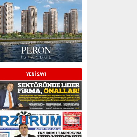
YENİ SAYI
Esat BİNDESEN