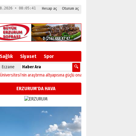
8.2026 • 08:05:42
Hesap aç
Oturum aç
Sağlık
Siyaset
Spor
 Eczane
nin araştırma altyapısına güçlü onay
12:04
Oltu’da festival coşkusu konserle z
ERZURUM'DA HAVA