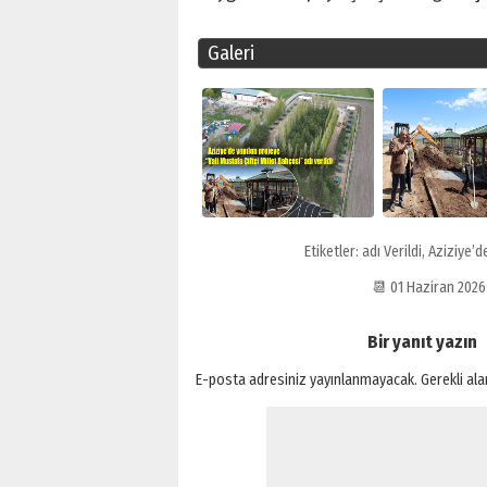
Galeri
Etiketler:
adı Verildi
,
Aziziye’d
📆 01 Haziran 202
Bir yanıt yazın
E-posta adresiniz yayınlanmayacak.
Gerekli al