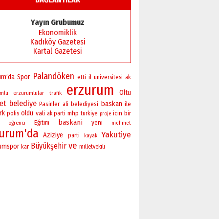
Başkan Sekmen’den Erzurum’a
bir vizyon proje daha!
Yayın Grubumuz
02 Ağustos 2026 Pazar
Ekonomiklik
Kadıköy Gazetesi
Kartal Gazetesi
Palandöken
um’da
Spor
il
universitesi
etti
ak
erzurum
Oltu
erzurumlular
umlu
trafik
ret
belediye
baskan
Pasinler
belediyesi
ile
ali
rk
oldu
vali
bir
polis
mhp
icin
ak parti
turkiye
proje
baskani
yeni
Eğitim
öğrenci
mehmet
zurum'da
Yakutiye
Aziziye
parti
kayak
ve
Büyükşehir
rumspor
kar
milletvekili