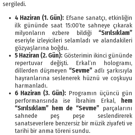
sergiledi.
4 Haziran (1. Gün):
Efsane sanatçı, etkinliğin
ilk gününde saat 15:00’te sahneye çıkarak
milyonların ezbere bildiği
“Sırılsıklam”
eseriyle izleyicileri selamladı ve alandakileri
gözyaşlarına boğdu.
5 Haziran (2. Gün):
Gösterimin ikinci gününde
repertuvar değişti. Erkal’ın hologramı,
dillerden düşmeyen
“Sevme”
adlı şarkısıyla
hayranlarına seslenerek hüznü ve coşkuyu
harmanladı.
6 Haziran (3. Gün):
Programın üçüncü gün
performansında ise İbrahim Erkal,
hem
“Sırılsıklam” hem de “Sevme”
parçalarını
sahnede peş peşe seslendirerek
sanatseverlere benzersiz bir müzik ziyafeti ve
tarihi bir anma töreni sundu.