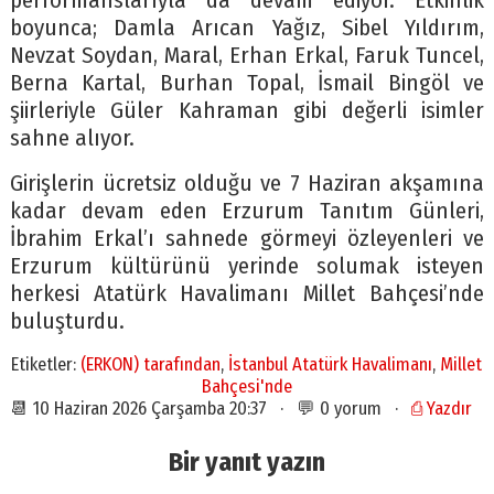
performanslarıyla da devam ediyor. Etkinlik
boyunca; Damla Arıcan Yağız, Sibel Yıldırım,
Nevzat Soydan, Maral, Erhan Erkal, Faruk Tuncel,
Berna Kartal, Burhan Topal, İsmail Bingöl ve
şiirleriyle Güler Kahraman gibi değerli isimler
sahne alıyor.
Girişlerin ücretsiz olduğu ve 7 Haziran akşamına
kadar devam eden Erzurum Tanıtım Günleri,
İbrahim Erkal’ı sahnede görmeyi özleyenleri ve
Erzurum kültürünü yerinde solumak isteyen
herkesi Atatürk Havalimanı Millet Bahçesi’nde
buluşturdu.
Etiketler:
(ERKON) tarafından
,
İstanbul Atatürk Havalimanı
,
Millet
Bahçesi'nde
📆 10 Haziran 2026 Çarşamba 20:37 · 💬 0 yorum ·
⎙ Yazdır
Bir yanıt yazın