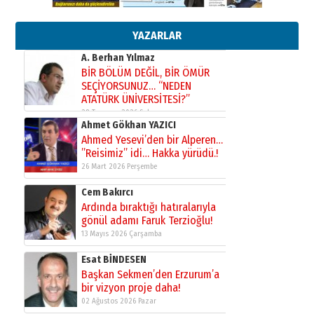
Bir fotoğraf, bir şehir, bir
gazeteci… Dizginler kimin
elinde?
YAZARLAR
31 Mart 2026 Salı
A. Berhan Yılmaz
BİR BÖLÜM DEĞİL, BİR ÖMÜR
SEÇİYORSUNUZ… “NEDEN
ATATÜRK ÜNİVERSİTESİ?”
28 Temmuz 2026 Salı
Ahmet Gökhan YAZICI
Ahmed Yesevi’den bir Alperen…
”Reisimiz” idi… Hakka yürüdü.!
26 Mart 2026 Perşembe
Cem Bakırcı
Ardında bıraktığı hatıralarıyla
gönül adamı Faruk Terzioğlu!
13 Mayıs 2026 Çarşamba
Esat BİNDESEN
Başkan Sekmen’den Erzurum’a
bir vizyon proje daha!
02 Ağustos 2026 Pazar