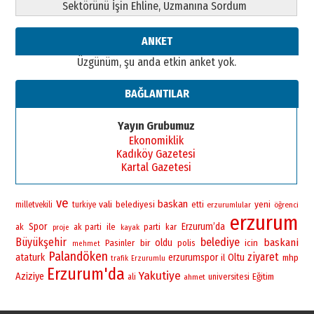
Sektörünü İşin Ehline, Uzmanına Sordum
26 Mart 2026 Perşembe
Cem Bakırcı
ANKET
Ardında bıraktığı hatıralarıyla
Üzgünüm, şu anda etkin anket yok.
gönül adamı Faruk Terzioğlu!
13 Mayıs 2026 Çarşamba
BAĞLANTILAR
Esat BİNDESEN
Başkan Sekmen’den Erzurum’a
Yayın Grubumuz
bir vizyon proje daha!
Ekonomiklik
02 Ağustos 2026 Pazar
Kadıköy Gazetesi
Kartal Gazetesi
ve
baskan
vali
yeni
belediyesi
milletvekili
turkiye
etti
erzurumlular
öğrenci
erzurum
Spor
Erzurum’da
ile
ak
ak parti
parti
kar
proje
kayak
Büyükşehir
belediye
baskani
bir
oldu
Pasinler
polis
icin
mehmet
Palandöken
ziyaret
ataturk
erzurumspor
Oltu
il
mhp
trafik
Erzurumlu
Erzurum'da
Yakutiye
Aziziye
universitesi
Eğitim
ali
ahmet