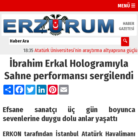
MENÜ ☰
18:35
Atatürk Üniversitesi’nin araştırma altyapısına güçlü onay
İbrahim Erkal Hologramıyla
Sahne performansı sergilendi
Paylaş
Facebook
Twitter
LinkedIn
Pinterest
Email
Efsane sanatçı üç gün boyunca
sevenlerine duygu dolu anlar yaşattı
ERKON tarafından İstanbul Atatürk Havalimanı