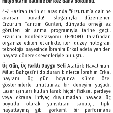
milyonların kalbine bir kez daha dokundu.
4-7 Haziran tarihleri arasında “Erzurum’a dair ne
ararsan burada!” sloganıyla düzenlenen
Erzurum Tanıtım Günleri, dünyada örneği az
görülen bir anma programıyla tarihe geçti.
Erzurum Konfederasyonu (ERKON) tarafından
organize edilen etkinlikte, ileri düzey hologram
teknolojisi sayesinde İbrahim Erkal adeta yeniden
hayata dönerek sevenleriyle buluştu.
Üç Gün, Üç Farklı Duygu Seli
Atatürk Havalimanı
Millet Bahçesi’ni dolduran binlerce İbrahim Erkal
hayranı, üç gün boyunca süren özel
gösterimlerle unutulmaz bir deneyim yaşadı.
Lazer ışınları kullanılarak hiçbir fiziksel perdeye
veya ekrana ihtiyaç duyulmadan havada üç
boyutlu olarak yansıtılan sanatçı, tıpkı
hayattaymış gibi görkemli bir performans