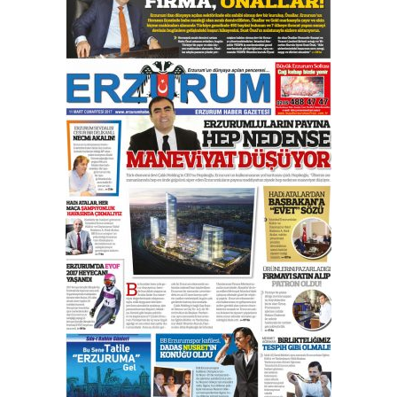
Esat BİNDESEN
Başkan Sekmen’den Erzurum’a
bir vizyon proje daha!
02 Ağustos 2026 Pazar
Kadir SABUNCUOĞLU
Erzurumspor’un köşe taşları
29 Haziran 2026 Pazartesi
Kenan GÜLERCİ
Murat Şahsuvaroğlu ERKON’da
çıtayı yukarı taşırken,
yönetimdekiler aşağı
çekmemeli!
Orhan BOZKURT
17 Şubat 2026 Salı