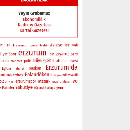
Yayın Grubumuz
Ekonomiklik
Kadıköy Gazetesi
Kartal Gazetesi
Aziziye
bir
vali
rti
ali
Erzurumlu
proje
trafik
erzurum
diye
ziyaret
Spor
icin
parti
Büyükşehir
um’da
polis
belediyesi
ak
mehmet
Erzurum'da
baskan
Eğitim
ahmet
Palandöken
ani
universitesi
il
milletvekili
kayak
ve
oldu
erzurumspor
ataturk
kar
erzurumlular
Yakutiye
yeni
e
Pasinler
öğrenci
turkiye