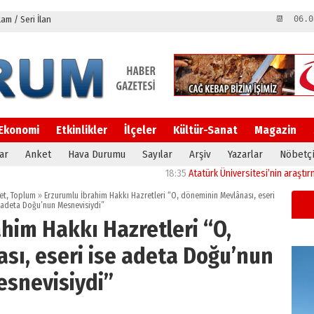
m / Seri İlan
📆 06.0
Ekonomi
Etkinlikler
İlçeler
Kültür-Sanat
Magazin
ar
Anket
Hava Durumu
Sayılar
Arşiv
Yazarlar
Nöbetçi
18:35
Atatürk Üniversitesi’nin araştırma altyapı
et
,
Toplum
»
Erzurumlu İbrahim Hakkı Hazretleri “O, döneminin Mevlânası, eseri
 adeta Doğu’nun Mesnevisiydi”
him Hakkı Hazretleri “O,
sı, eseri ise adeta Doğu’nun
snevisiydi”