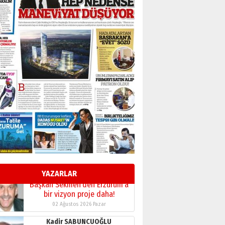
BİR BÖLÜM DEĞİL, BİR ÖMÜR
SEÇİYORSUNUZ… “NEDEN
ATATÜRK ÜNİVERSİTESİ?”
28 Temmuz 2026 Salı
Ahmet Gökhan YAZICI
Ahmed Yesevi’den bir
Alperen… ”Reisimiz” idi…
Hakka yürüdü.!
26 Mart 2026 Perşembe
Cem Bakırcı
Ardında bıraktığı hatıralarıyla
gönül adamı Faruk Terzioğlu!
13 Mayıs 2026 Çarşamba
Esat BİNDESEN
Başkan Sekmen’den Erzurum’a
bir vizyon proje daha!
YAZARLAR
02 Ağustos 2026 Pazar
Kadir SABUNCUOĞLU
Erzurumspor’un köşe taşları
29 Haziran 2026 Pazartesi