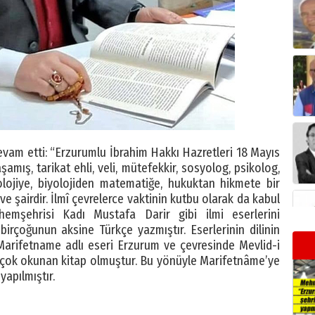
vam etti: “Erzurumlu İbrahim Hakkı Hazretleri 18 Mayıs
amış, tarikat ehli, veli, mütefekkir, sosyolog, psikolog,
olojiye, biyolojiden matematiğe, hukuktan hikmete bir
ve şairdir. İlmî çevrelerce vaktinin kutbu olarak da kabul
hemşehrisi Kadı Mustafa Darir gibi ilmi eserlerini
irçoğunun aksine Türkçe yazmıştır. Eserlerinin dilinin
Marifetname adlı eseri Erzurum ve çevresinde Mevlid-i
en çok okunan kitap olmuştur. Bu yönüyle Marifetnâme’ye
apılmıştır.