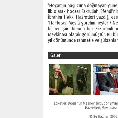
‘Hocamın başucuna doğmayan güneşi 
ilk olarak hocası Fakrullah Efendi’n
İbrahim Hakkı Hazretleri yazdığı eserl
‘Har kıtası Mevlâ görelim neyler / Ne
bilinen şiiri hemen her Erzurumlun
Mevlânası olarak görülmüştür. Bu büy
yıl dönümünde rahmetle ve şükranlar
Galeri
Etiketler:
Doğu’nun Mesnevisiydi
,
dönemini
Hazretleri
,
Mevlânası
📆 24 Haziran 202