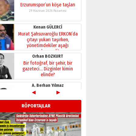
Kenan GÜLERCİ
Murat Şahsuvaroğlu ERKON’da
çıtayı yukarı taşırken,
yönetimdekiler aşağı
çekmemeli!
Orhan BOZKURT
17 Şubat 2026 Salı
Bir fotoğraf, bir şehir, bir
gazeteci… Dizginler kimin
elinde?
31 Mart 2026 Salı
A. Berhan Yılmaz
BİR BÖLÜM DEĞİL, BİR ÖMÜR
SEÇİYORSUNUZ… “NEDEN
ATATÜRK ÜNİVERSİTESİ?”
28 Temmuz 2026 Salı
◀
▶
Ahmet Gökhan YAZICI
Ahmed Yesevi’den bir
RÖPORTAJLAR
Alperen… ”Reisimiz” idi…
Hakka yürüdü.!
26 Mart 2026 Perşembe
Cem Bakırcı
Ardında bıraktığı hatıralarıyla