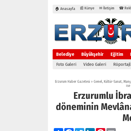
📰 Künye
✉ İletişim
☎ Rekla
🏠 Anasayfa
Belediye
Büyükşehir
Eğitim
Foto Galeri
Video Galeri
Röportajl
Erzurum Haber Gazetesi
»
Genel
,
Kültür-Sanat
,
Manş
ise
Erzurumlu İbra
döneminin Mevlâna
Me
Paylaş
Facebook
Twitter
LinkedIn
Pinterest
Email