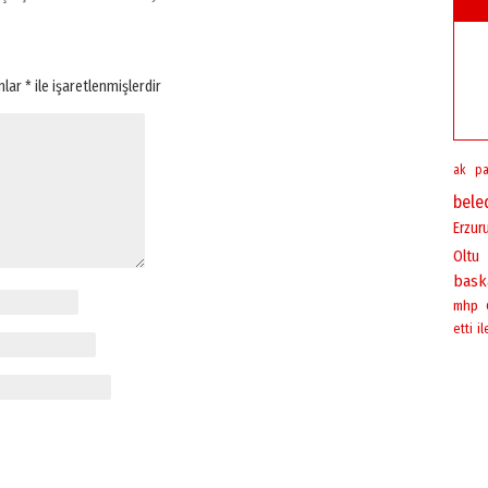
anlar
*
ile işaretlenmişlerdir
ak pa
bele
Erzur
Oltu
bask
mhp
il
etti