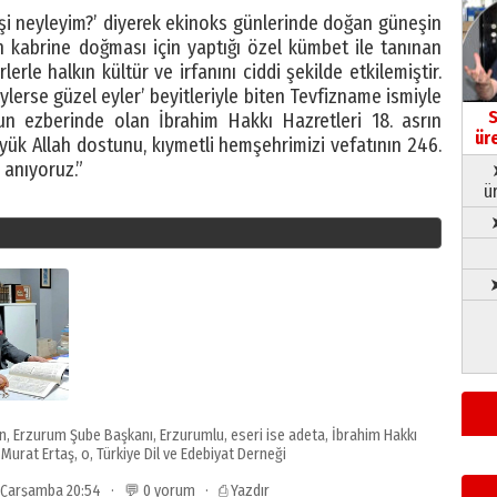
neyleyim?’ diyerek ekinoks günlerinde doğan güneşin
in kabrine doğması için yaptığı özel kümbet ile tanınan
erle halkın kültür ve irfanını ciddi şekilde etkilemiştir.
ylerse güzel eyler’ beyitleriyle biten Tevfizname ismiyle
S
un ezberinde olan İbrahim Hakkı Hazretleri 18. asrın
ür
ük Allah dostunu, kıymetli hemşehrimizi vefatının 246.
 anıyoruz.”
ü
➤
n
,
Erzurum Şube Başkanı
,
Erzurumlu
,
eseri ise adeta
,
İbrahim Hakkı
,
Murat Ertaş
,
o
,
Türkiye Dil ve Edebiyat Derneği
6 Çarşamba 20:54 · 💬 0 yorum ·
⎙ Yazdır