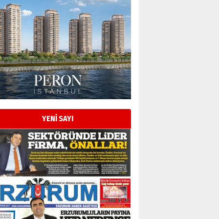
Esat BİNDESEN
Başkan Sekmen’den Erzurum’a
bir vizyon proje daha!
02 Ağustos 2026 Pazar
Kadir SABUNCUOĞLU
Erzurumspor’un köşe taşları
29 Haziran 2026 Pazartesi
YENİ SAYI
Kenan GÜLERCİ
Murat Şahsuvaroğlu ERKON’da
çıtayı yukarı taşırken,
yönetimdekiler aşağı
çekmemeli!
Orhan BOZKURT
17 Şubat 2026 Salı
Bir fotoğraf, bir şehir, bir
gazeteci… Dizginler kimin
elinde?
31 Mart 2026 Salı
A. Berhan Yılmaz