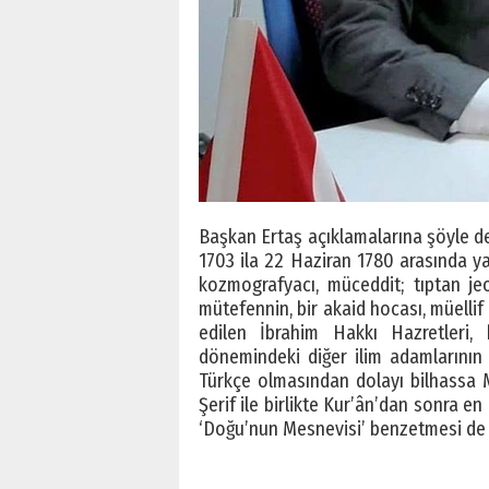
Başkan Ertaş açıklamalarına şöyle de
1703 ila 22 Haziran 1780 arasında yaş
kozmografyacı, müceddit; tıptan je
mütefennin, bir akaid hocası, müellif 
edilen İbrahim Hakkı Hazretleri, 
dönemindeki diğer ilim adamlarının b
Türkçe olmasından dolayı bilhassa 
Şerif ile birlikte Kur’ân’dan sonra 
‘Doğu’nun Mesnevisi’ benzetmesi de y