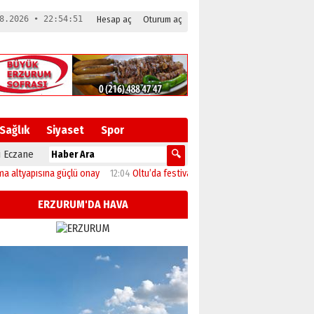
8.2026 • 22:54:51
Hesap aç
Oturum aç
Sağlık
Siyaset
Spor
 Eczane
sına güçlü onay
12:04
Oltu’da festival coşkusu konserle zirveye ulaştı
11:46
ERZURUM'DA HAVA