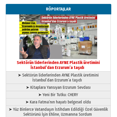
Erzurumspor’un köşe taşları
RÖPORTAJLAR
29 Haziran 2026 Pazartesi
Kenan GÜLERCİ
Murat Şahsuvaroğlu ERKON’da
çıtayı yukarı taşırken,
yönetimdekiler aşağı
çekmemeli!
Orhan BOZKURT
17 Şubat 2026 Salı
Bir fotoğraf, bir şehir, bir
gazeteci… Dizginler kimin
Sektörün liderlerinden AYNE Plastik üretimini
elinde?
İstanbul’dan Erzurum’a taşıdı
31 Mart 2026 Salı
➤ Sektörün liderlerinden AYNE Plastik üretimini
A. Berhan Yılmaz
İstanbul’dan Erzurum’a taşıdı
BİR BÖLÜM DEĞİL, BİR ÖMÜR
SEÇİYORSUNUZ… “NEDEN
➤ Kitaplara Yansıyan Erzurum Sevdası
ATATÜRK ÜNİVERSİTESİ?”
➤ Yeni Bir Tutku: CHERY
28 Temmuz 2026 Salı
Ahmet Gökhan YAZICI
➤ Kara Fatma’nın hayatı belgesel oldu
Ahmed Yesevi’den bir Alperen…
➤ Yüz Binlerce Vatandaşın İstihdam Edildiği Özel Güvenlik
”Reisimiz” idi… Hakka yürüdü.!
Sektörünü İşin Ehline, Uzmanına Sordum
26 Mart 2026 Perşembe