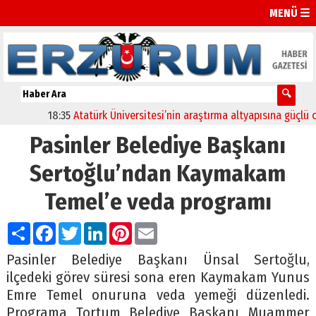
MENÜ ☰
18:35
Atatürk Üniversitesi’nin araştırma altyapısına güçlü onay
Pasinler Belediye Başkanı
Sertoğlu’ndan Kaymakam
Temel’e veda programı
Paylaş
Facebook
Twitter
LinkedIn
Pinterest
Email
Pasinler Belediye Başkanı Ünsal Sertoğlu,
ilçedeki görev süresi sona eren Kaymakam Yunus
Emre Temel onuruna veda yemeği düzenledi.
Programa Tortum Belediye Başkanı Muammer