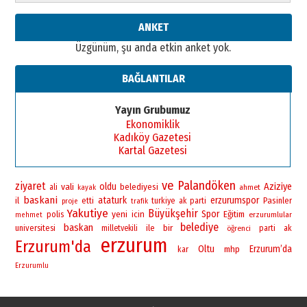
Cem Bakırcı
ANKET
Ardında bıraktığı hatıralarıyla
Üzgünüm, şu anda etkin anket yok.
gönül adamı Faruk Terzioğlu!
13 Mayıs 2026 Çarşamba
BAĞLANTILAR
Esat BİNDESEN
Başkan Sekmen’den Erzurum’a
Yayın Grubumuz
bir vizyon proje daha!
Ekonomiklik
02 Ağustos 2026 Pazar
Kadıköy Gazetesi
Kartal Gazetesi
ve
Palandöken
ziyaret
vali
oldu
Aziziye
belediyesi
ali
ahmet
kayak
baskani
ataturk
erzurumspor
il
Pasinler
etti
turkiye
ak parti
proje
trafik
Yakutiye
Büyükşehir
yeni
Spor
polis
icin
Eğitim
erzurumlular
mehmet
belediye
baskan
bir
universitesi
ile
milletvekili
öğrenci
parti
ak
erzurum
Erzurum'da
Oltu
Erzurum’da
mhp
kar
Erzurumlu