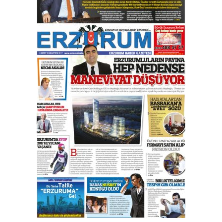
Esat BİNDESEN
Başkan Sekmen’den Erzurum’a
bir vizyon proje daha!
02 Ağustos 2026 Pazar
Kadir SABUNCUOĞLU
Erzurumspor’un köşe taşları
29 Haziran 2026 Pazartesi
Kenan GÜLERCİ
Murat Şahsuvaroğlu ERKON’da
çıtayı yukarı taşırken,
yönetimdekiler aşağı
çekmemeli!
Orhan BOZKURT
17 Şubat 2026 Salı
Bir fotoğraf, bir şehir, bir