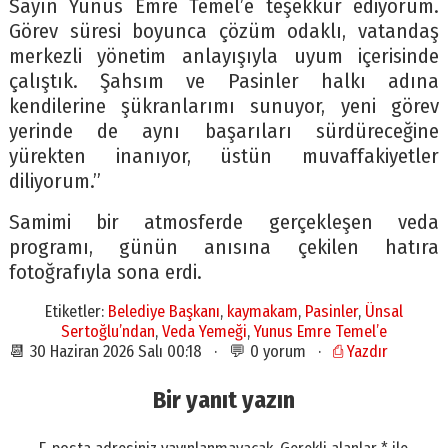
Sayın Yunus Emre Temel’e teşekkür ediyorum.
Görev süresi boyunca çözüm odaklı, vatandaş
merkezli yönetim anlayışıyla uyum içerisinde
çalıştık. Şahsım ve Pasinler halkı adına
kendilerine şükranlarımı sunuyor, yeni görev
yerinde de aynı başarıları sürdüreceğine
yürekten inanıyor, üstün muvaffakiyetler
diliyorum.”
Samimi bir atmosferde gerçekleşen veda
programı, günün anısına çekilen hatıra
fotoğrafıyla sona erdi.
Etiketler:
Belediye Başkanı
,
kaymakam
,
Pasinler
,
Ünsal
Sertoğlu’ndan
,
Veda Yemeği
,
Yunus Emre Temel’e
📆 30 Haziran 2026 Salı 00:18 · 💬 0 yorum ·
⎙ Yazdır
Bir yanıt yazın