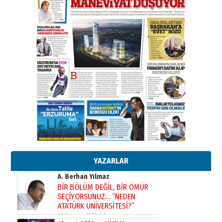
SEÇİYORSUNUZ… “NEDEN
ATATÜRK ÜNİVERSİTESİ?”
28 Temmuz 2026 Salı
Ahmet Gökhan YAZICI
Ahmed Yesevi’den bir Alperen…
”Reisimiz” idi… Hakka yürüdü.!
26 Mart 2026 Perşembe
Cem Bakırcı
Ardında bıraktığı hatıralarıyla
gönül adamı Faruk Terzioğlu!
13 Mayıs 2026 Çarşamba
Esat BİNDESEN
Başkan Sekmen’den Erzurum’a
bir vizyon proje daha!
02 Ağustos 2026 Pazar
YAZARLAR
Kadir SABUNCUOĞLU
Erzurumspor’un köşe taşları
29 Haziran 2026 Pazartesi