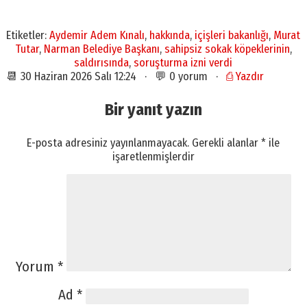
Etiketler:
Aydemir Adem Kınalı
,
hakkında
,
içişleri bakanlığı
,
Murat
Tutar
,
Narman Belediye Başkanı
,
sahipsiz sokak köpeklerinin
,
saldırısında
,
soruşturma izni verdi
📆 30 Haziran 2026 Salı 12:24 · 💬 0 yorum ·
⎙ Yazdır
Bir yanıt yazın
E-posta adresiniz yayınlanmayacak.
Gerekli alanlar
*
ile
işaretlenmişlerdir
Yorum
*
Ad
*