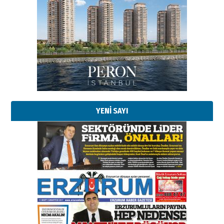
Esat BİNDESEN
Başkan Sekmen’den Erzurum’a
bir vizyon proje daha!
02 Ağustos 2026 Pazar
Kadir SABUNCUOĞLU
Erzurumspor’un köşe taşları
29 Haziran 2026 Pazartesi
YENİ SAYI
Kenan GÜLERCİ
Murat Şahsuvaroğlu ERKON’da
çıtayı yukarı taşırken,
yönetimdekiler aşağı
çekmemeli!
Orhan BOZKURT
17 Şubat 2026 Salı
Bir fotoğraf, bir şehir, bir
gazeteci… Dizginler kimin
elinde?
31 Mart 2026 Salı
A. Berhan Yılmaz
BİR BÖLÜM DEĞİL, BİR ÖMÜR