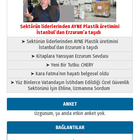
Esat BİNDESEN
Başkan Sekmen’den Erzurum’a
bir vizyon proje daha!
Sektörün liderlerinden AYNE Plastik üretimini
02 Ağustos 2026 Pazar
İstanbul’dan Erzurum’a taşıdı
➤ Sektörün liderlerinden AYNE Plastik üretimini
İstanbul’dan Erzurum’a taşıdı
➤ Kitaplara Yansıyan Erzurum Sevdası
➤ Yeni Bir Tutku: CHERY
➤ Kara Fatma’nın hayatı belgesel oldu
➤ Yüz Binlerce Vatandaşın İstihdam Edildiği Özel Güvenlik
Sektörünü İşin Ehline, Uzmanına Sordum
ANKET
Üzgünüm, şu anda etkin anket yok.
BAĞLANTILAR