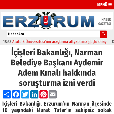
MENÜ ☰
Atatürk Üniversitesi’nin araştırma altyapısına güçlü onay
12:04
Olt
İçişleri Bakanlığı, Narman
Belediye Başkanı Aydemir
Adem Kınalı hakkında
soruşturma izni verdi
Paylaş
Facebook
Twitter
LinkedIn
Pinterest
Email
İçişleri Bakanlığı, Erzurum’un Narman ilçesinde
10 yaşındaki Murat Tutar’ın sahipsiz sokak