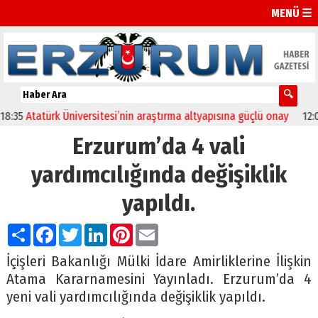
MENÜ ☰
5
Atatürk Üniversitesi’nin araştırma altyapısına güçlü onay
12:04
O
Erzurum’da 4 vali
yardımcılığında değişiklik
yapıldı.
Paylaş
Facebook
Twitter
LinkedIn
Pinterest
Email
İçişleri Bakanlığı Mülki İdare Amirliklerine İlişkin
Atama Kararnamesini Yayınladı. Erzurum’da 4
yeni vali yardımcılığında değişiklik yapıldı.