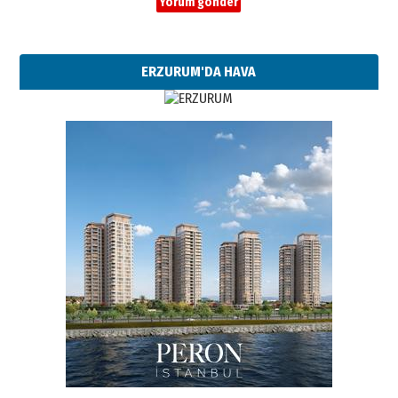
ERZURUM'DA HAVA
Esat BİNDESEN
Başkan Sekmen’den Erzurum’a
bir vizyon proje daha!
02 Ağustos 2026 Pazar
Kadir SABUNCUOĞLU
Erzurumspor’un köşe taşları
29 Haziran 2026 Pazartesi