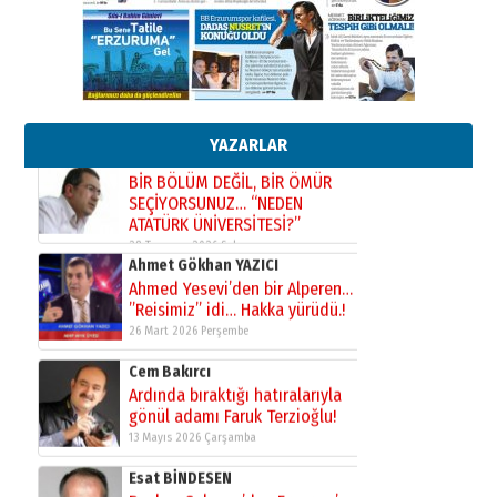
gönül adamı Faruk Terzioğlu!
13 Mayıs 2026 Çarşamba
Esat BİNDESEN
Başkan Sekmen’den Erzurum’a
bir vizyon proje daha!
YAZARLAR
02 Ağustos 2026 Pazar
Kadir SABUNCUOĞLU
Erzurumspor’un köşe taşları
29 Haziran 2026 Pazartesi
Kenan GÜLERCİ
Murat Şahsuvaroğlu ERKON’da
çıtayı yukarı taşırken,
yönetimdekiler aşağı
çekmemeli!
Orhan BOZKURT
17 Şubat 2026 Salı
Bir fotoğraf, bir şehir, bir
gazeteci… Dizginler kimin
elinde?
31 Mart 2026 Salı