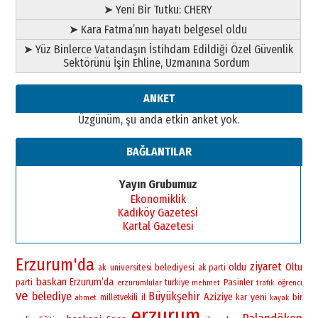
➤ Yeni Bir Tutku: CHERY
➤ Kara Fatma’nın hayatı belgesel oldu
➤ Yüz Binlerce Vatandaşın İstihdam Edildiği Özel Güvenlik
Sektörünü İşin Ehline, Uzmanına Sordum
ANKET
Üzgünüm, şu anda etkin anket yok.
BAĞLANTILAR
Yayın Grubumuz
Ekonomiklik
Kadıköy Gazetesi
Kartal Gazetesi
Erzurum'da
ziyaret
oldu
Oltu
universitesi
belediyesi
ak
ak parti
baskan
Erzurum’da
Pasinler
parti
erzurumlular
turkiye
öğrenci
mehmet
trafik
ve
belediye
Büyükşehir
Aziziye
yeni
bir
il
ahmet
milletvekili
kar
kayak
erzurum