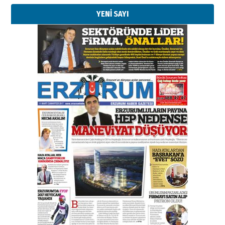
YENİ SAYI
Kenan GÜLERCİ
Murat Şahsuvaroğlu ERKON’da
çıtayı yukarı taşırken,
yönetimdekiler aşağı
çekmemeli!
Orhan BOZKURT
17 Şubat 2026 Salı
Bir fotoğraf, bir şehir, bir
gazeteci… Dizginler kimin
elinde?
31 Mart 2026 Salı
A. Berhan Yılmaz
BİR BÖLÜM DEĞİL, BİR ÖMÜR
SEÇİYORSUNUZ… “NEDEN
ATATÜRK ÜNİVERSİTESİ?”
28 Temmuz 2026 Salı
Ahmet Gökhan YAZICI
Ahmed Yesevi’den bir Alperen…
”Reisimiz” idi… Hakka yürüdü.!
26 Mart 2026 Perşembe
Cem Bakırcı
Ardında bıraktığı hatıralarıyla