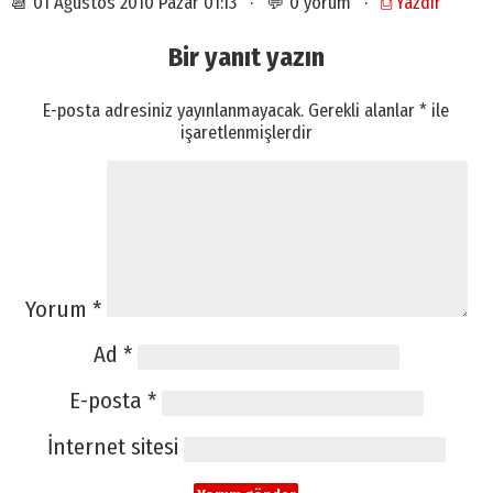
📆 01 Ağustos 2010 Pazar 01:13 · 💬 0 yorum ·
⎙ Yazdır
Bir yanıt yazın
E-posta adresiniz yayınlanmayacak.
Gerekli alanlar
*
ile
işaretlenmişlerdir
Yorum
*
Ad
*
E-posta
*
İnternet sitesi