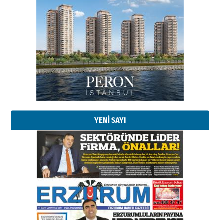
Esat BİNDESEN
Başkan Sekmen’den Erzurum’a
bir vizyon proje daha!
02 Ağustos 2026 Pazar
Kadir SABUNCUOĞLU
Erzurumspor’un köşe taşları
29 Haziran 2026 Pazartesi
YENİ SAYI
Kenan GÜLERCİ
Murat Şahsuvaroğlu ERKON’da
çıtayı yukarı taşırken,
yönetimdekiler aşağı
çekmemeli!
Orhan BOZKURT
17 Şubat 2026 Salı
Bir fotoğraf, bir şehir, bir
gazeteci… Dizginler kimin
elinde?
31 Mart 2026 Salı
A. Berhan Yılmaz