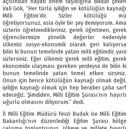
açısından hayati önem taşıdığına dikkat çeken
Vali Gök, “Her türlü iyiliğin ve kötülüğün kaynağı
Milli Eğitim’dir. Sizler kötülüğü mü
öğretiyorsunuz, asla öyle bir şey demiyorum. Ama
sizlerin öğretmedikleriniz, gerek öğretmen, gerek
öğrencilerimize yönelik değerler nedeniyle
ülkemiz sosyo-ekonomik olarak geri kalıyorsa
bilin ki bunun temelinde yatan milli eğitimdir, yani
sizlersiniz. Eğer ülkemiz gerek milli eğitim, gerek
ekonomide ulaşması gereken yerdeyse de bilin ki
bunun temelinde yatan temel etken sizsiniz.
Onun için bence kötülüğün kaynağı olmak değil,
iyiliğin kaynağı olmak için hep beraber çaba sarf
edeceğiz. Şimdiden, Milli Eğitim Şurası’nın hayırlı
uğurlu olmasını diliyorum.” dedi.
İl Milli Eğitim Müdürü Fevzi Budak ise Milli Eğitim
Bakanlığı’nın düzenlediği Eğitim Şurası bölge
çalışma toplantısının, ülkeye ve millete hayırlı