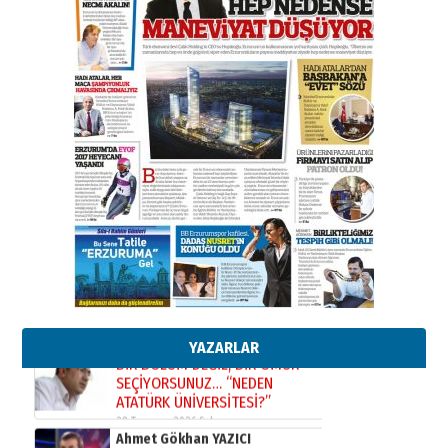
BİR BÖLÜM DEĞİL, BİR ÖMÜR
SEÇİYORSUNUZ… “NEDEN
ATATÜRK ÜNİVERSİTESİ?”
28 Temmuz 2026 Salı
Ahmet Gökhan YAZICI
Ahmed Yesevi’den bir Alperen…
”Reisimiz” idi… Hakka yürüdü.!
26 Mart 2026 Perşembe
Cem Bakırcı
Ardında bıraktığı hatıralarıyla
gönül adamı Faruk Terzioğlu!
13 Mayıs 2026 Çarşamba
Esat BİNDESEN
Başkan Sekmen’den Erzurum’a
bir vizyon proje daha!
02 Ağustos 2026 Pazar
YAZARLAR
Kadir SABUNCUOĞLU
Erzurumspor’un köşe taşları
29 Haziran 2026 Pazartesi