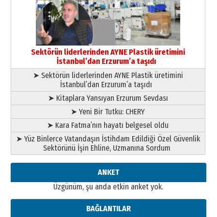
gönül adamı Faruk Terzioğlu!
13 Mayıs 2026 Çarşamba
Esat BİNDESEN
Başkan Sekmen’den Erzurum’a
bir vizyon proje daha!
Sektörün liderlerinden AYNE Plastik üretimini
02 Ağustos 2026 Pazar
İstanbul’dan Erzurum’a taşıdı
➤ Sektörün liderlerinden AYNE Plastik üretimini
İstanbul’dan Erzurum’a taşıdı
➤ Kitaplara Yansıyan Erzurum Sevdası
➤ Yeni Bir Tutku: CHERY
➤ Kara Fatma’nın hayatı belgesel oldu
➤ Yüz Binlerce Vatandaşın İstihdam Edildiği Özel Güvenlik
Sektörünü İşin Ehline, Uzmanına Sordum
ANKET
Üzgünüm, şu anda etkin anket yok.
BAĞLANTILAR