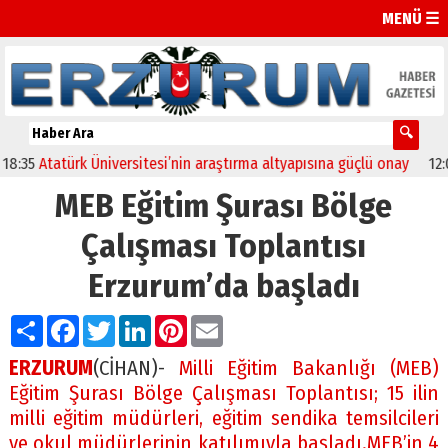
MENÜ ☰
5
Atatürk Üniversitesi’nin araştırma altyapısına güçlü onay
12:04
Ol
MEB Eğitim Şurası Bölge
Çalışması Toplantısı
Erzurum’da başladı
Paylaş
Facebook
Twitter
LinkedIn
Pinterest
Email
ERZURUM
(CİHAN)-
Milli Eğitim Bakanlığı (MEB)
Eğitim Şurası Bölge Çalışması Toplantısı; 15 ilin
milli eğitim müdürleri, eğitim sendika temsilcileri
ve okul müdürlerinin katılımıyla başladı.MEB’in 4