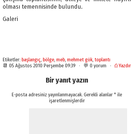
olması temennisinde bulundu.
Galeri
Etiketler:
başlangıç
,
bölge
,
meb
,
mehmet gök
,
toplantı
📆 05 Ağustos 2010 Perşembe 09:39 · 💬 0 yorum ·
⎙ Yazdır
Bir yanıt yazın
E-posta adresiniz yayınlanmayacak.
Gerekli alanlar
*
ile
işaretlenmişlerdir