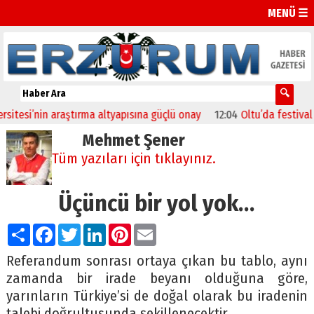
MENÜ ☰
si’nin araştırma altyapısına güçlü onay
12:04
Oltu’da festival coşk
Mehmet Şener
Tüm yazıları için tıklayınız.
Üçüncü bir yol yok…
Paylaş
Facebook
Twitter
LinkedIn
Pinterest
Email
Referandum sonrası ortaya çıkan bu tablo, aynı
zamanda bir irade beyanı olduğuna göre,
yarınların Türkiye’si de doğal olarak bu iradenin
talebi doğrultusunda şekillenecektir.