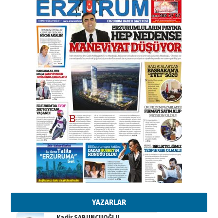
gazeteci… Dizginler kimin
elinde?
31 Mart 2026 Salı
A. Berhan Yılmaz
BİR BÖLÜM DEĞİL, BİR ÖMÜR
SEÇİYORSUNUZ… “NEDEN
ATATÜRK ÜNİVERSİTESİ?”
28 Temmuz 2026 Salı
Ahmet Gökhan YAZICI
Ahmed Yesevi’den bir Alperen…
”Reisimiz” idi… Hakka yürüdü.!
26 Mart 2026 Perşembe
Cem Bakırcı
Ardında bıraktığı hatıralarıyla
gönül adamı Faruk Terzioğlu!
13 Mayıs 2026 Çarşamba
Esat BİNDESEN
Başkan Sekmen’den Erzurum’a
bir vizyon proje daha!
02 Ağustos 2026 Pazar
YAZARLAR
Kadir SABUNCUOĞLU