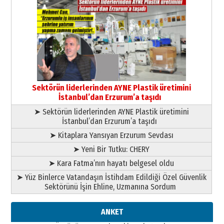
Cem Bakırcı
Ardında bıraktığı hatıralarıyla
gönül adamı Faruk Terzioğlu!
13 Mayıs 2026 Çarşamba
Esat BİNDESEN
Başkan Sekmen’den Erzurum’a
bir vizyon proje daha!
Sektörün liderlerinden AYNE Plastik üretimini
02 Ağustos 2026 Pazar
İstanbul’dan Erzurum’a taşıdı
➤ Sektörün liderlerinden AYNE Plastik üretimini
İstanbul’dan Erzurum’a taşıdı
➤ Kitaplara Yansıyan Erzurum Sevdası
➤ Yeni Bir Tutku: CHERY
➤ Kara Fatma’nın hayatı belgesel oldu
➤ Yüz Binlerce Vatandaşın İstihdam Edildiği Özel Güvenlik
Sektörünü İşin Ehline, Uzmanına Sordum
ANKET