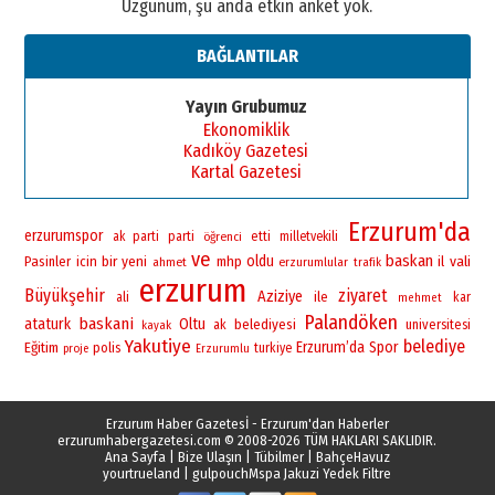
Üzgünüm, şu anda etkin anket yok.
BAĞLANTILAR
Yayın Grubumuz
Ekonomiklik
Kadıköy Gazetesi
Kartal Gazetesi
Erzurum'da
erzurumspor
ak parti
parti
öğrenci
etti
milletvekili
ve
baskan
bir
yeni
oldu
vali
Pasinler
icin
mhp
il
ahmet
erzurumlular
trafik
erzurum
Büyükşehir
ziyaret
Aziziye
ile
ali
kar
mehmet
Palandöken
baskani
ataturk
Oltu
belediyesi
universitesi
ak
kayak
Yakutiye
belediye
Erzurum’da
Spor
Eğitim
polis
turkiye
proje
Erzurumlu
Erzurum Haber Gazetesİ - Erzurum'dan Haberler
erzurumhabergazetesi.com
© 2008-2026 TÜM HAKLARI SAKLIDIR.
Ana Sayfa
|
Bize Ulaşın
|
Tübilmer
|
BahçeHavuz
yourtrueland
|
gulpouch
Mspa Jakuzi Yedek Filtre