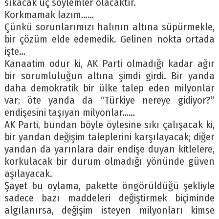
sıkacak uç söylemler olacaktır.
Korkmamak lazım……
Çünkü sorunlarımızı halının altına süpürmekle,
bir çözüm elde edemedik. Gelinen nokta ortada
işte…
Kanaatim odur ki, AK Parti olmadığı kadar ağır
bir sorumluluğun altına şimdi girdi. Bir yanda
daha demokratik bir ülke talep eden milyonlar
var; öte yanda da “Türkiye nereye gidiyor?”
endişesini taşıyan milyonlar……
AK Parti, bundan böyle öylesine sıkı çalışacak ki,
bir yandan değişim taleplerini karşılayacak; diğer
yandan da yarınlara dair endişe duyan kitlelere,
korkulacak bir durum olmadığı yönünde güven
aşılayacak.
Şayet bu oylama, pakette öngörüldüğü şekliyle
sadece bazı maddeleri değiştirmek biçiminde
algılanırsa, değişim isteyen milyonları kimse