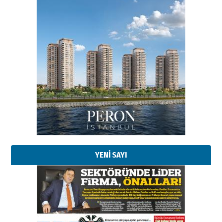
Esat BİNDESEN
Başkan Sekmen’den Erzurum’a
bir vizyon proje daha!
02 Ağustos 2026 Pazar
Kadir SABUNCUOĞLU
Erzurumspor’un köşe taşları
29 Haziran 2026 Pazartesi
YENİ SAYI
Kenan GÜLERCİ
Murat Şahsuvaroğlu ERKON’da
çıtayı yukarı taşırken,
yönetimdekiler aşağı
çekmemeli!
Orhan BOZKURT
17 Şubat 2026 Salı
Bir fotoğraf, bir şehir, bir