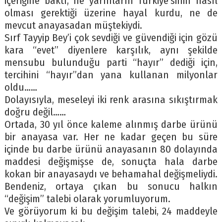
içeriğine baktı, ne yarınların Türkiye’sinin nasıl
olması gerektiği üzerine hayal kurdu, ne de
mevcut anayasadan müştekiydi.
Sırf Tayyip Bey’i çok sevdiği ve güvendiği için gözü
kara “evet” diyenlere karşılık, aynı şekilde
mensubu bulunduğu parti “hayır” dediği için,
tercihini “hayır”dan yana kullanan milyonlar
oldu……
Dolayısıyla, meseleyi iki renk arasına sıkıştırmak
doğru değil……
Ortada, 30 yıl önce kaleme alınmış darbe ürünü
bir anayasa var. Her ne kadar geçen bu süre
içinde bu darbe ürünü anayasanın 80 dolayında
maddesi değişmişse de, sonuçta hala darbe
kokan bir anayasaydı ve behamahal değişmeliydi.
Bendeniz, ortaya çıkan bu sonucu halkın
“değişim” talebi olarak yorumluyorum.
Ve görüyorum ki bu değişim talebi, 24 maddeyle