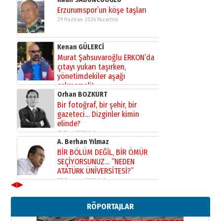
Erzurumspor’un köşe taşları
29 Haziran 2026 Pazartesi
Kenan GÜLERCİ
Murat Şahsuvaroğlu ERKON’da
çıtayı yukarı taşırken,
yönetimdekiler aşağı
çekmemeli!
Orhan BOZKURT
17 Şubat 2026 Salı
Bir fotoğraf, bir şehir, bir
gazeteci… Dizginler kimin
elinde?
31 Mart 2026 Salı
A. Berhan Yılmaz
BİR BÖLÜM DEĞİL, BİR ÖMÜR
SEÇİYORSUNUZ… “NEDEN
ATATÜRK ÜNİVERSİTESİ?”
28 Temmuz 2026 Salı
◀
▶
Ahmet Gökhan YAZICI
Ahmed Yesevi’den bir Alperen…
RÖPORTAJLAR
”Reisimiz” idi… Hakka yürüdü.!
26 Mart 2026 Perşembe