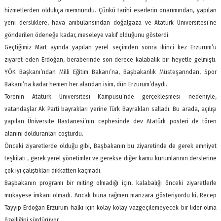
hizmetlerden oldukça memnundu. Çünkü tarihi eserlerin onarımından, yapılan
yeni dersliklere, hava ambulansından doğalgaza ve Atatürk Üniversitesi’ne
gönderilen ödeneğe kadar, meseleye vakıf olduğunu gösterdi.
Geçtiğimiz Mart ayında yapılan yerel seçimden sonra ikinci kez Erzurum’u
ziyaret eden Erdoğan, beraberinde son derece kalabalık bir heyetle gelmişti.
YÖK Başkanı’ndan Milli Eğitim Bakanı’na, Başbakanlık Müsteşarından, Spor
Bakanı’na kadar hemen her alandan isim, dün Erzurum’daydı.
Törenin Atatürk Üniversitesi Kampüsü’nde gerçekleşmesi nedeniyle,
vatandaşlar Ak Parti bayrakları yerine Türk Bayrakları salladı. Bu arada, açılışı
yapılan Üniversite Hastanesi’nin cephesinde dev Atatürk posteri de tören
alanını dolduranları coşturdu.
Önceki ziyaretlerde olduğu gibi, Başbakanın bu ziyaretinde de gerek emniyet
teşkilatı , gerek yerel yönetimler ve gerekse diğer kamu kurumlarının derslerine
çok iyi çalıştıkları dikkatten kaçmadı.
Başbakanın programı bir miting olmadığı için, kalabalığı önceki ziyaretlerle
mukayese imkanı olmadı. Ancak buna rağmen manzara gösteriyordu ki, Recep
Tayyip Erdoğan Erzurum halkı için kolay kolay vazgeçilemeyecek bir lider olma
özelliğini sürdürüyor.