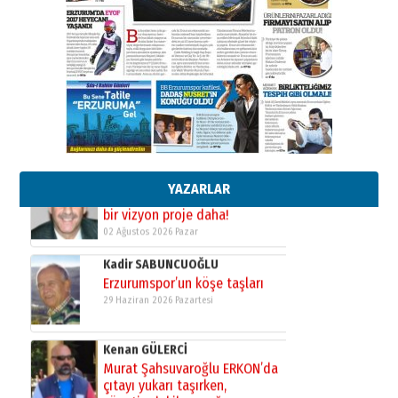
26 Mart 2026 Perşembe
Cem Bakırcı
Ardında bıraktığı hatıralarıyla
gönül adamı Faruk Terzioğlu!
13 Mayıs 2026 Çarşamba
Esat BİNDESEN
Başkan Sekmen’den Erzurum’a
bir vizyon proje daha!
02 Ağustos 2026 Pazar
YAZARLAR
Kadir SABUNCUOĞLU
Erzurumspor’un köşe taşları
29 Haziran 2026 Pazartesi
Kenan GÜLERCİ
Murat Şahsuvaroğlu ERKON’da
çıtayı yukarı taşırken,
yönetimdekiler aşağı
çekmemeli!
Orhan BOZKURT
17 Şubat 2026 Salı