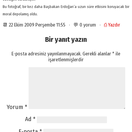
Bu fotoğraf, bir kez daha Başbakan Erdoğan’a uzun süre etkisini koruyacak bir
moral depolamış oldu.
📆 22 Ekim 2009 Perşembe 11:55 · 💬 0 yorum ·
⎙ Yazdır
Bir yanıt yazın
E-posta adresiniz yayınlanmayacak.
Gerekli alanlar
*
ile
işaretlenmişlerdir
Yorum
*
Ad
*
E-posta
*