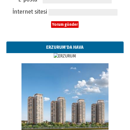
İnternet sitesi
ERZURUM'DA HAVA
Esat BİNDESEN
Başkan Sekmen’den Erzurum’a
bir vizyon proje daha!
02 Ağustos 2026 Pazar