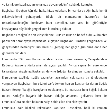
ve tahriklere kapılmadan yolumuza devam edelim” şeklinde konuştu.
Başbakan Erdoğan Ağrı da, halka hitap ederken, bir yanda da Ağrı halkı kendi
milletvekillerini yuhalıyordu. Böyle bir manzaranın Erzurum’da da
tekrarlanabileceğini bekleyen bazı davetliler, tam aksi bir görüntüyle
karşılaşınca büyük bir gerginlikten kurtulmuş oldular.
Başbakan Erdoğan’ın sert eleştirilerine CHP ve MHP de hedef oldu. Muhalefet
partilerini paranoyaya kapılmakla suçlayan Başbakan, “Bazıları gerginlikten ve
gözyaşından besleniyor. Türk halkı bu gerçeği her geçen gün biraz daha net
görmektedir” dedi.
Erzurum’da TOKİ konutlarının anahtar teslimi töreni sırasında, Yenişehir’deki
Redevco Alışveriş Merkezi’nin de açılışı yapıldı. Ayrıca yapımı bir süre önce
tamamlanan Araştırma Hastanesi de yine Erdoğan tarafından hizmete sokuldu.
Erzurum’un özellikle sağlık yatırımları açısından çok şanslı bir il olduğunu
vurgulayan Başbakan, bu sözleri sarfederken hemen karşısında duran Sağlık
Bakanı Recep Akdağ’a bakışlarını odaklamıştı. Bu manzara hem Sağlık Bakanı
Recep Akdağ’ın başarılı bir bakan olduğu anlamına geliyordu hem de
Erzurumlu’lara mealen bakanınıza iyi sahip çıkın demek istiyordu.
Erzurum’a dair bilgileri rakamlarla konuşan Başbakan, belli ki yapılan