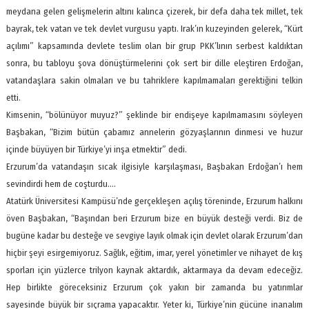
meydana gelen gelişmelerin altını kalınca çizerek, bir defa daha tek millet, tek
bayrak, tek vatan ve tek devlet vurgusu yaptı. Irak’ın kuzeyinden gelerek, “Kürt
açılımı” kapsamında devlete teslim olan bir grup PKK’lının serbest kaldıktan
sonra, bu tabloyu şova dönüştürmelerini çok sert bir dille eleştiren Erdoğan,
vatandaşlara sakin olmaları ve bu tahriklere kapılmamaları gerektiğini telkin
etti.
Kimsenin, “bölünüyor muyuz?” şeklinde bir endişeye kapılmamasını söyleyen
Başbakan, “Bizim bütün çabamız annelerin gözyaşlarının dinmesi ve huzur
içinde büyüyen bir Türkiye’yi inşa etmektir” dedi.
Erzurum’da vatandaşın sıcak ilgisiyle karşılaşması, Başbakan Erdoğan’ı hem
sevindirdi hem de coşturdu.…
Atatürk Üniversitesi Kampüsü’nde gerçekleşen açılış töreninde, Erzurum halkını
öven Başbakan, “Başından beri Erzurum bize en büyük desteği verdi. Biz de
bugüne kadar bu desteğe ve sevgiye layık olmak için devlet olarak Erzurum’dan
hiçbir şeyi esirgemiyoruz. Sağlık, eğitim, imar, yerel yönetimler ve nihayet de kış
sporları için yüzlerce trilyon kaynak aktardık, aktarmaya da devam edeceğiz.
Hep birlikte göreceksiniz Erzurum çok yakın bir zamanda bu yatırımlar
sayesinde büyük bir sıçrama yapacaktır. Yeter ki, Türkiye’nin gücüne inanalım