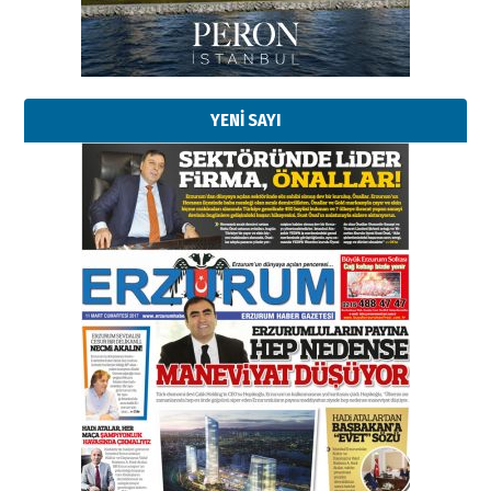
Kadir SABUNCUOĞLU
Erzurumspor’un köşe taşları
29 Haziran 2026 Pazartesi
YENİ SAYI
Kenan GÜLERCİ
Murat Şahsuvaroğlu ERKON’da
çıtayı yukarı taşırken,
yönetimdekiler aşağı
çekmemeli!
Orhan BOZKURT
17 Şubat 2026 Salı
Bir fotoğraf, bir şehir, bir
gazeteci… Dizginler kimin
elinde?
31 Mart 2026 Salı
A. Berhan Yılmaz
BİR BÖLÜM DEĞİL, BİR ÖMÜR
SEÇİYORSUNUZ… “NEDEN
ATATÜRK ÜNİVERSİTESİ?”
28 Temmuz 2026 Salı
Ahmet Gökhan YAZICI
Ahmed Yesevi’den bir Alperen…
”Reisimiz” idi… Hakka yürüdü.!