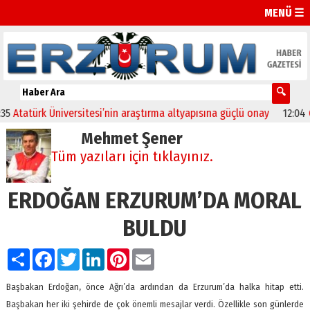
MENÜ ☰
tatürk Üniversitesi’nin araştırma altyapısına güçlü onay
12:04
Oltu
Mehmet Şener
Tüm yazıları için tıklayınız.
ERDOĞAN ERZURUM’DA MORAL
BULDU
Paylaş
Facebook
Twitter
LinkedIn
Pinterest
Email
Başbakan Erdoğan, önce Ağrı’da ardından da Erzurum’da halka hitap etti.
Başbakan her iki şehirde de çok önemli mesajlar verdi. Özellikle son günlerde