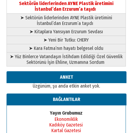
bir vizyon proje daha!
Sektörün liderlerinden AYNE Plastik üretimini
02 Ağustos 2026 Pazar
İstanbul’dan Erzurum’a taşıdı
➤ Sektörün liderlerinden AYNE Plastik üretimini
İstanbul’dan Erzurum’a taşıdı
➤ Kitaplara Yansıyan Erzurum Sevdası
➤ Yeni Bir Tutku: CHERY
➤ Kara Fatma’nın hayatı belgesel oldu
➤ Yüz Binlerce Vatandaşın İstihdam Edildiği Özel Güvenlik
Sektörünü İşin Ehline, Uzmanına Sordum
ANKET
Üzgünüm, şu anda etkin anket yok.
BAĞLANTILAR
Yayın Grubumuz
Ekonomiklik
Kadıköy Gazetesi
Kartal Gazetesi