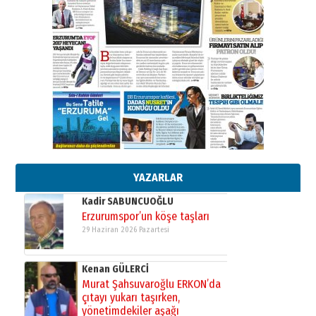
Ahmed Yesevi’den bir Alperen…
”Reisimiz” idi… Hakka yürüdü.!
26 Mart 2026 Perşembe
Cem Bakırcı
Ardında bıraktığı hatıralarıyla
gönül adamı Faruk Terzioğlu!
13 Mayıs 2026 Çarşamba
Esat BİNDESEN
Başkan Sekmen’den Erzurum’a
bir vizyon proje daha!
02 Ağustos 2026 Pazar
YAZARLAR
Kadir SABUNCUOĞLU
Erzurumspor’un köşe taşları
29 Haziran 2026 Pazartesi
Kenan GÜLERCİ
Murat Şahsuvaroğlu ERKON’da
çıtayı yukarı taşırken,
yönetimdekiler aşağı