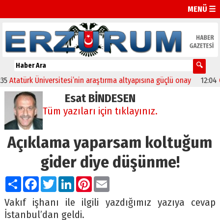
MENÜ ☰
türk Üniversitesi’nin araştırma altyapısına güçlü onay
12:04
Oltu’d
Esat BİNDESEN
Tüm yazıları için tıklayınız.
Açıklama yaparsam koltuğum
gider diye düşünme!
Paylaş
Facebook
Twitter
LinkedIn
Pinterest
Email
Vakıf işhanı ile ilgili yazdığımız yazıya cevap
İstanbul’dan geldi.