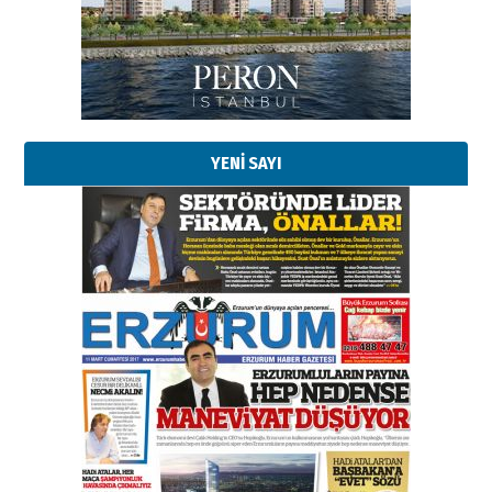
bir vizyon proje daha!
02 Ağustos 2026 Pazar
Kadir SABUNCUOĞLU
Erzurumspor’un köşe taşları
29 Haziran 2026 Pazartesi
YENİ SAYI
Kenan GÜLERCİ
Murat Şahsuvaroğlu ERKON’da
çıtayı yukarı taşırken,
yönetimdekiler aşağı
çekmemeli!
Orhan BOZKURT
17 Şubat 2026 Salı
Bir fotoğraf, bir şehir, bir
gazeteci… Dizginler kimin
elinde?
31 Mart 2026 Salı
A. Berhan Yılmaz
BİR BÖLÜM DEĞİL, BİR ÖMÜR
SEÇİYORSUNUZ… “NEDEN
ATATÜRK ÜNİVERSİTESİ?”
28 Temmuz 2026 Salı
Ahmet Gökhan YAZICI