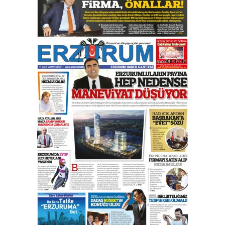
Erzurumspor’un köşe taşları
29 Haziran 2026 Pazartesi
Kenan GÜLERCİ
Murat Şahsuvaroğlu ERKON’da
çıtayı yukarı taşırken,
yönetimdekiler aşağı
çekmemeli!
Orhan BOZKURT
17 Şubat 2026 Salı
Bir fotoğraf, bir şehir, bir
gazeteci… Dizginler kimin
elinde?
31 Mart 2026 Salı
A. Berhan Yılmaz
BİR BÖLÜM DEĞİL, BİR ÖMÜR
SEÇİYORSUNUZ… “NEDEN
ATATÜRK ÜNİVERSİTESİ?”
28 Temmuz 2026 Salı
Ahmet Gökhan YAZICI
Ahmed Yesevi’den bir Alperen…
”Reisimiz” idi… Hakka yürüdü.!
26 Mart 2026 Perşembe