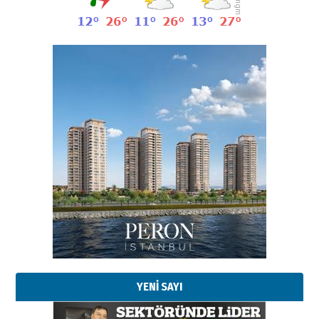
Esat BİNDESEN
TRT’NİN BÖLGEYE AÇILAN SESİ
09 Ağustos 2026 Pazar
YENİ SAYI
Kadir SABUNCUOĞLU