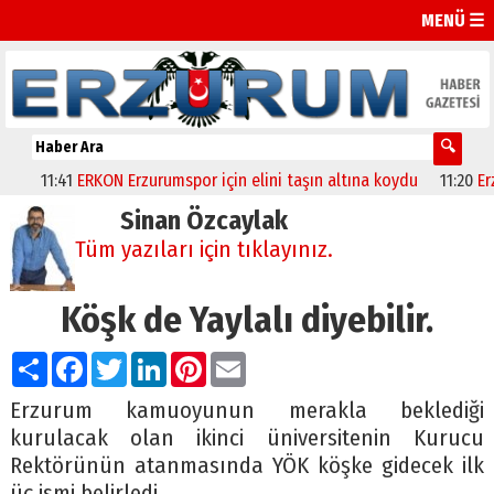
MENÜ ☰
11:41
ERKON Erzurumspor için elini taşın altına koydu
11:20
Erzurum
Sinan Özcaylak
Tüm yazıları için tıklayınız.
Köşk de Yaylalı diyebilir.
Paylaş
Facebook
Twitter
LinkedIn
Pinterest
Email
Erzurum kamuoyunun merakla beklediği
kurulacak olan ikinci üniversitenin Kurucu
Rektörünün atanmasında YÖK köşke gidecek ilk
üç ismi belirledi.