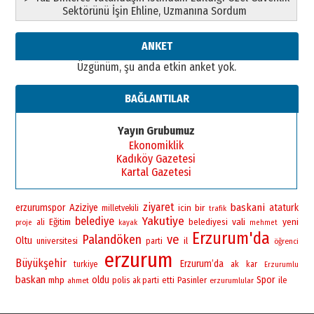
Sektörünü İşin Ehline, Uzmanına Sordum
ANKET
Üzgünüm, şu anda etkin anket yok.
BAĞLANTILAR
Yayın Grubumuz
Ekonomiklik
Kadıköy Gazetesi
Kartal Gazetesi
ziyaret
baskani
erzurumspor
Aziziye
bir
ataturk
icin
milletvekili
trafik
Yakutiye
belediye
vali
yeni
Eğitim
belediyesi
ali
proje
kayak
mehmet
Erzurum'da
Palandöken
ve
Oltu
universitesi
il
parti
öğrenci
erzurum
Büyükşehir
Erzurum’da
turkiye
ak
kar
Erzurumlu
baskan
oldu
Spor
mhp
polis
Pasinler
ile
ahmet
ak parti
etti
erzurumlular