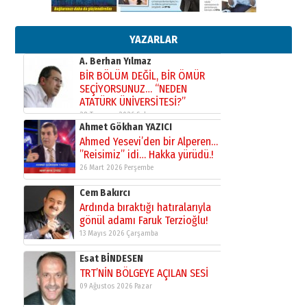
Cem Bakırcı
Ardında bıraktığı hatıralarıyla
YAZARLAR
gönül adamı Faruk Terzioğlu!
13 Mayıs 2026 Çarşamba
Esat BİNDESEN
TRT’NİN BÖLGEYE AÇILAN SESİ
09 Ağustos 2026 Pazar
Kadir SABUNCUOĞLU
Erzurumspor’un köşe taşları
29 Haziran 2026 Pazartesi
Kenan GÜLERCİ
Murat Şahsuvaroğlu ERKON’da
çıtayı yukarı taşırken,
yönetimdekiler aşağı
çekmemeli!
Orhan BOZKURT
17 Şubat 2026 Salı
Bir fotoğraf, bir şehir, bir
gazeteci… Dizginler kimin