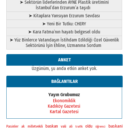
➤ Sektörün liderlerinden AYNE Plastik üretimini
A. Berhan Yılmaz
İstanbul’dan Erzurum’a taşıdı
BİR BÖLÜM DEĞİL, BİR ÖMÜR
SEÇİYORSUNUZ… “NEDEN
➤ Kitaplara Yansıyan Erzurum Sevdası
ATATÜRK ÜNİVERSİTESİ?”
➤ Yeni Bir Tutku: CHERY
28 Temmuz 2026 Salı
Ahmet Gökhan YAZICI
➤ Kara Fatma’nın hayatı belgesel oldu
Ahmed Yesevi’den bir Alperen…
➤ Yüz Binlerce Vatandaşın İstihdam Edildiği Özel Güvenlik
”Reisimiz” idi… Hakka yürüdü.!
Sektörünü İşin Ehline, Uzmanına Sordum
26 Mart 2026 Perşembe
Cem Bakırcı
ANKET
Ardında bıraktığı hatıralarıyla
Üzgünüm, şu anda etkin anket yok.
gönül adamı Faruk Terzioğlu!
13 Mayıs 2026 Çarşamba
BAĞLANTILAR
Esat BİNDESEN
Başkan Sekmen’den Erzurum’a
Yayın Grubumuz
bir vizyon proje daha!
Ekonomiklik
02 Ağustos 2026 Pazar
Kadıköy Gazetesi
Kartal Gazetesi
baskan
baskani
vali
oldu
Pasinler
ak
milletvekili
ali
öğrenci
trafik