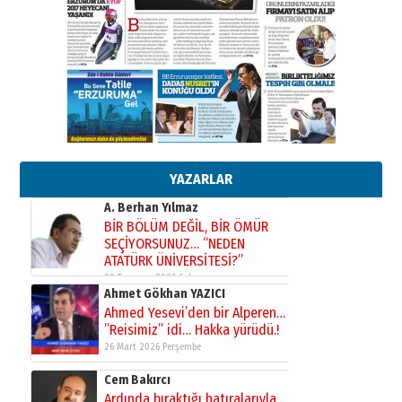
Kenan GÜLERCİ
Murat Şahsuvaroğlu ERKON’da
çıtayı yukarı taşırken,
yönetimdekiler aşağı
çekmemeli!
Orhan BOZKURT
17 Şubat 2026 Salı
Bir fotoğraf, bir şehir, bir
gazeteci… Dizginler kimin
elinde?
YAZARLAR
31 Mart 2026 Salı
A. Berhan Yılmaz
BİR BÖLÜM DEĞİL, BİR ÖMÜR
SEÇİYORSUNUZ… “NEDEN
ATATÜRK ÜNİVERSİTESİ?”
28 Temmuz 2026 Salı
Ahmet Gökhan YAZICI
Ahmed Yesevi’den bir Alperen…
”Reisimiz” idi… Hakka yürüdü.!
26 Mart 2026 Perşembe
Cem Bakırcı
Ardında bıraktığı hatıralarıyla