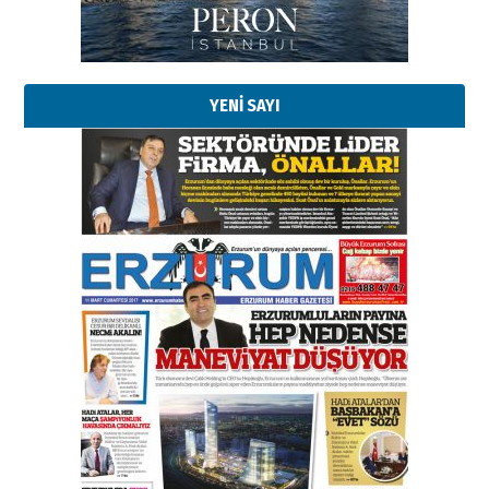
YENİ SAYI
Esat BİNDESEN
Başkan Sekmen’den Erzurum’a
bir vizyon proje daha!
02 Ağustos 2026 Pazar
Kadir SABUNCUOĞLU
Erzurumspor’un köşe taşları
29 Haziran 2026 Pazartesi