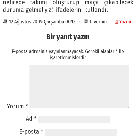
neticede takımı oluşturup maça çıkabilecek
duruma gelmeliyiz.” ifadelerini kullandı.
📆 12 Ağustos 2009 Çarşamba 00:12 · 💬 0 yorum ·
⎙ Yazdır
Bir yanıt yazın
E-posta adresiniz yayınlanmayacak.
Gerekli alanlar
*
ile
işaretlenmişlerdir
Yorum
*
Ad
*
E-posta
*