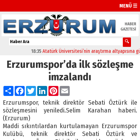
MENÜ ☰
18:35
Atatürk Üniversitesi’nin araştırma altyapısına güçl
Erzurumspor’da ilk sözleşme
imzalandı
Paylaş
Facebook
Twitter
LinkedIn
Pinterest
Email
Erzurumspor, teknik direktör Sebati Öztürk ile
sözleşmesini yeniledi.Selim Karahan haberi.
(Erzurum)
Maddi sıkıntılardan kurtulamayan Erzurumspor
Kulübü, teknik direktör Sebati Öztürk ve