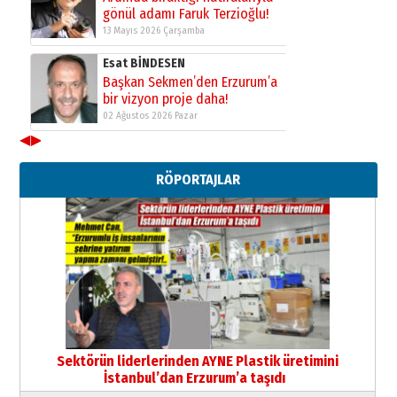
gönül adamı Faruk Terzioğlu!
13 Mayıs 2026 Çarşamba
Esat BİNDESEN
Başkan Sekmen’den Erzurum’a
bir vizyon proje daha!
02 Ağustos 2026 Pazar
◀
▶
Kadir SABUNCUOĞLU
Erzurumspor’un köşe taşları
RÖPORTAJLAR
29 Haziran 2026 Pazartesi
Kenan GÜLERCİ
Murat Şahsuvaroğlu ERKON’da
çıtayı yukarı taşırken,
yönetimdekiler aşağı
çekmemeli!
Orhan BOZKURT
17 Şubat 2026 Salı
Bir fotoğraf, bir şehir, bir
gazeteci… Dizginler kimin
Sektörün liderlerinden AYNE Plastik üretimini
elinde?
İstanbul’dan Erzurum’a taşıdı
31 Mart 2026 Salı