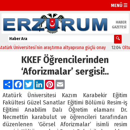
MENÜ ☰
rk Üniversitesi’nin araştırma altyapısına güçlü onay
12:04
Oltu’da f
KKEF Öğrencilerinden
‘Aforizmalar’ sergisi!..
Paylaş
Facebook
Twitter
LinkedIn
Pinterest
Email
Atatürk Üniversitesi Kazım Karabekir Eğitim
Fakültesi Güzel Sanatlar Eğitimi Bölümü Resim-iş
Eğitimi Anabilim Dalı Öğretim elamanı Dr.
Necmettin karabulut ve öğrencileri tarafından
düzenlenen ‘Görsel Aforizmalar’ isimli resim