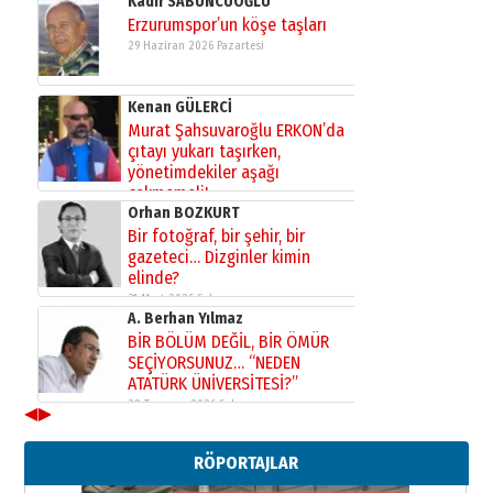
Kadir SABUNCUOĞLU
Erzurumspor’un köşe taşları
29 Haziran 2026 Pazartesi
Kenan GÜLERCİ
Murat Şahsuvaroğlu ERKON’da
çıtayı yukarı taşırken,
yönetimdekiler aşağı
çekmemeli!
Orhan BOZKURT
17 Şubat 2026 Salı
Bir fotoğraf, bir şehir, bir
gazeteci… Dizginler kimin
elinde?
31 Mart 2026 Salı
A. Berhan Yılmaz
BİR BÖLÜM DEĞİL, BİR ÖMÜR
SEÇİYORSUNUZ… “NEDEN
ATATÜRK ÜNİVERSİTESİ?”
28 Temmuz 2026 Salı
◀
▶
Ahmet Gökhan YAZICI
Ahmed Yesevi’den bir Alperen…
RÖPORTAJLAR
”Reisimiz” idi… Hakka yürüdü.!
26 Mart 2026 Perşembe