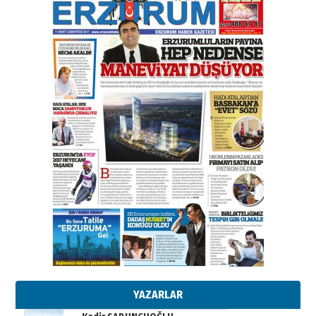
gazeteci… Dizginler kimin
elinde?
31 Mart 2026 Salı
A. Berhan Yılmaz
BİR BÖLÜM DEĞİL, BİR ÖMÜR
SEÇİYORSUNUZ… “NEDEN
ATATÜRK ÜNİVERSİTESİ?”
28 Temmuz 2026 Salı
Ahmet Gökhan YAZICI
Ahmed Yesevi’den bir Alperen…
”Reisimiz” idi… Hakka yürüdü.!
26 Mart 2026 Perşembe
Cem Bakırcı
Ardında bıraktığı hatıralarıyla
gönül adamı Faruk Terzioğlu!
13 Mayıs 2026 Çarşamba
Esat BİNDESEN
Başkan Sekmen’den Erzurum’a
bir vizyon proje daha!
02 Ağustos 2026 Pazar
YAZARLAR