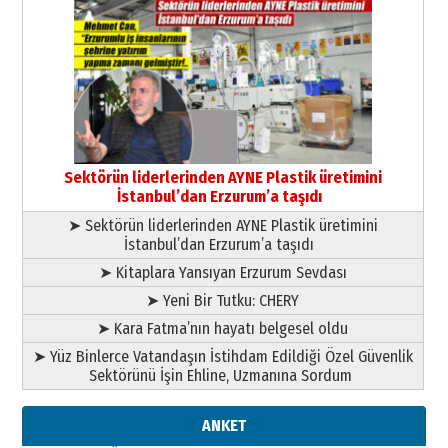
Cem Bakırcı
Ardında bıraktığı hatıralarıyla
gönül adamı Faruk Terzioğlu!
13 Mayıs 2026 Çarşamba
Esat BİNDESEN
Başkan Sekmen’den Erzurum’a
bir vizyon proje daha!
Sektörün liderlerinden AYNE Plastik üretimini
02 Ağustos 2026 Pazar
İstanbul’dan Erzurum’a taşıdı
➤ Sektörün liderlerinden AYNE Plastik üretimini
İstanbul’dan Erzurum’a taşıdı
➤ Kitaplara Yansıyan Erzurum Sevdası
➤ Yeni Bir Tutku: CHERY
➤ Kara Fatma’nın hayatı belgesel oldu
➤ Yüz Binlerce Vatandaşın İstihdam Edildiği Özel Güvenlik
Sektörünü İşin Ehline, Uzmanına Sordum
ANKET