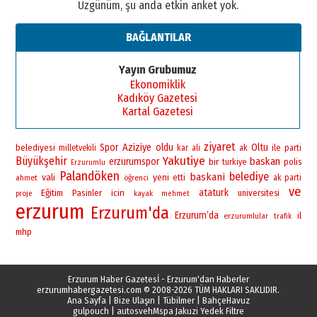
Üzgünüm, şu anda etkin anket yok.
BAĞLANTILAR
Yayın Grubumuz
Ekonomiklik
Kadıköy Gazetesi
Kartal Gazetesi
ziyaret
Spor
Aziziye
oldu
Oltu
belediyesi
ile
milletvekili
kar
ali
ak
parti
Yakutiye
Büyükşehir
baskan
erzurumspor
bir
polis
turkiye
Erzurumlu
Palandöken
belediye
baskani
vali
yeni
ahmet
öğrenci
etti
ak parti
ve
ataturk
Eğitim
Pasinler
icin
universitesi
proje
kayak
mehmet
erzurum
Erzurum'da
Erzurum’da
il
erzurumlular
trafik
mhp
Erzurum Haber Gazetesİ - Erzurum'dan Haberler
erzurumhabergazetesi.com
© 2008-2026 TÜM HAKLARI SAKLIDIR.
Ana Sayfa
|
Bize Ulaşın
|
Tübilmer
|
BahçeHavuz
gulpouch
|
autosveh
Mspa Jakuzi Yedek Filtre