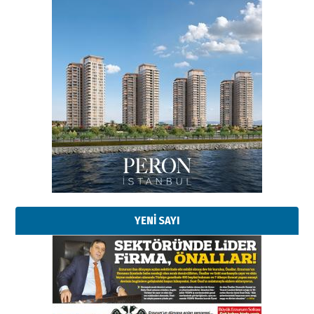
Esat BİNDESEN
Başkan Sekmen’den Erzurum’a
bir vizyon proje daha!
02 Ağustos 2026 Pazar
Kadir SABUNCUOĞLU
Erzurumspor’un köşe taşları
29 Haziran 2026 Pazartesi
YENİ SAYI
Kenan GÜLERCİ
Murat Şahsuvaroğlu ERKON’da
çıtayı yukarı taşırken,
yönetimdekiler aşağı
çekmemeli!
Orhan BOZKURT
17 Şubat 2026 Salı
Bir fotoğraf, bir şehir, bir