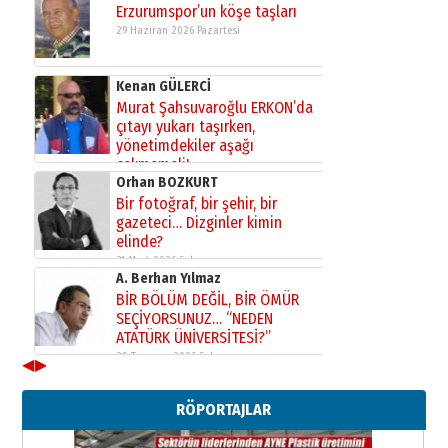
Erzurumspor’un köşe taşları
29 Haziran 2026 Pazartesi
Kenan GÜLERCİ
Murat Şahsuvaroğlu ERKON’da
çıtayı yukarı taşırken,
yönetimdekiler aşağı
çekmemeli!
Orhan BOZKURT
17 Şubat 2026 Salı
Bir fotoğraf, bir şehir, bir
gazeteci… Dizginler kimin
elinde?
31 Mart 2026 Salı
A. Berhan Yılmaz
BİR BÖLÜM DEĞİL, BİR ÖMÜR
SEÇİYORSUNUZ… “NEDEN
ATATÜRK ÜNİVERSİTESİ?”
28 Temmuz 2026 Salı
◀
▶
Ahmet Gökhan YAZICI
Ahmed Yesevi’den bir Alperen…
RÖPORTAJLAR
”Reisimiz” idi… Hakka yürüdü.!
26 Mart 2026 Perşembe