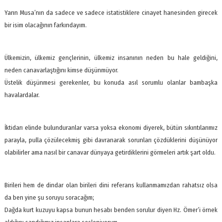
Yarın Musa’nın da sadece ve sadece istatistiklere cinayet hanesinden girecek
bir isim olacağının farkındayım.
Ülkemizin, ülkemiz gençlerinin, ülkemiz insanının neden bu hale geldiğini,
neden canavarlaştığını kimse düşünmüyor.
Üstelik düşünmesi gerekenler, bu konuda asıl sorumlu olanlar bambaşka
havalardalar.
İktidarı elinde bulunduranlar varsa yoksa ekonomi diyerek, bütün sıkıntılarımız
parayla, pulla çözülecekmiş gibi davranarak sorunları çözdüklerini düşünüyor
olabilirler ama nasıl bir canavar dünyaya getirdiklerini görmeleri artık şart oldu.
Birileri hem de dindar olan birileri dini referans kullanmamızdan rahatsız olsa
da ben yine şu soruyu soracağım;
Dağda kurt kuzuyu kapsa bunun hesabı benden sorulur diyen Hz. Ömer’i örnek