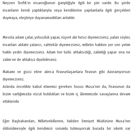
Neyzen Tevfik’in insanoğlunun garipliğiyle ilgili bir şiiri vardır. Bu şiirde
insanların kendi yaptıklarıyla veya kendilerine yapılanlarla ilgili gerçekleri
duymaya, eleştiriye dayanamadıkları anlatılır.
Mesela adam çalar, yolsuzluk yapar, rüşvet alır hırsız diyemezsiniz, yalan söyler,
insanları aldatır yalancı, sahtekâr diyemezsiniz, milletin hakkını yer sen yetim
hakkı yedin diyemezsiniz. Adam her türlü ahlaksızlığı, zalimliği yapar ona ne
zalim ne de ahlaksız diyebilirsiniz.
Makamı ve gücü eline alınca firavunlaşanlara firavun gibi davranıyorsun
diyemezsiniz.
Aslında öncelikle kabul etmemiz gereken husus Musa’nın da, Firavunun da
bizim varlığımızda vücut buldukları ve bizim iç âlemimizde savaşlarına devam
ettikleridir.
Eğer Başbakandan, Milletvekillerine, Validen Emniyet Müdürüne Musa’nın
öldürülmesiyle ilgili kendimizi sorumlu tutmuyorsak burada bir sıkıntı var