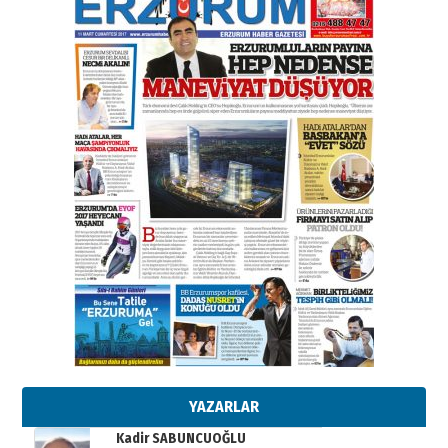
elinde?
31 Mart 2026 Salı
A. Berhan Yılmaz
BİR BÖLÜM DEĞİL, BİR ÖMÜR
SEÇİYORSUNUZ… “NEDEN
ATATÜRK ÜNİVERSİTESİ?”
28 Temmuz 2026 Salı
Ahmet Gökhan YAZICI
Ahmed Yesevi’den bir Alperen…
”Reisimiz” idi… Hakka yürüdü.!
26 Mart 2026 Perşembe
Cem Bakırcı
Ardında bıraktığı hatıralarıyla
gönül adamı Faruk Terzioğlu!
13 Mayıs 2026 Çarşamba
Esat BİNDESEN
Başkan Sekmen’den Erzurum’a
bir vizyon proje daha!
02 Ağustos 2026 Pazar
YAZARLAR
Kadir SABUNCUOĞLU