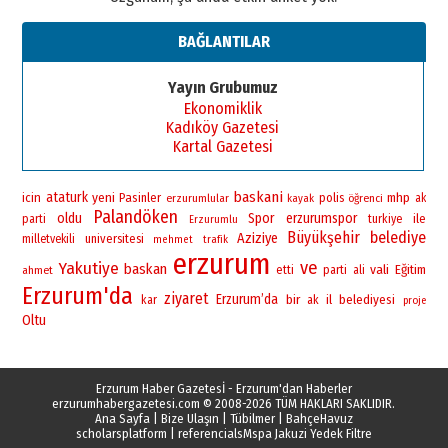
BAĞLANTILAR
Yayın Grubumuz
Ekonomiklik
Kadıköy Gazetesi
Kartal Gazetesi
baskani
ataturk
yeni
icin
Pasinler
polis
mhp
erzurumlular
öğrenci
ak
kayak
Palandöken
oldu
Spor
erzurumspor
ile
parti
turkiye
Erzurumlu
Büyükşehir
belediye
Aziziye
universitesi
milletvekili
mehmet
trafik
erzurum
ve
Yakutiye
baskan
vali
Eğitim
ahmet
etti
parti
ali
Erzurum'da
ziyaret
Erzurum’da
bir
il
belediyesi
kar
ak
proje
Oltu
Erzurum Haber Gazetesİ - Erzurum'dan Haberler
erzurumhabergazetesi.com
© 2008-2026 TÜM HAKLARI SAKLIDIR.
Ana Sayfa
|
Bize Ulaşın
|
Tübilmer
|
BahçeHavuz
scholarsplatform
|
referencials
Mspa Jakuzi Yedek Filtre