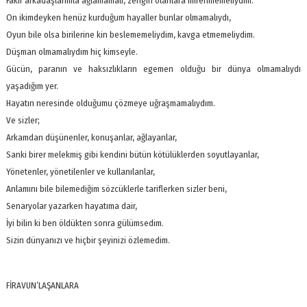
Fakir arkadaşlarımla ağlamamalı, zengin olanlara imrenmemeliydim.
On ikimdeyken henüz kurduğum hayaller bunlar olmamalıydı,
Oyun bile olsa birilerine kin beslememeliydim, kavga etmemeliydim.
Düşman olmamalıydım hiç kimseyle.
Gücün, paranın ve haksızlıkların egemen olduğu bir dünya olmamalıydı
yaşadığım yer.
Hayatın neresinde olduğumu çözmeye uğraşmamalıydım.
Ve sizler;
Arkamdan düşünenler, konuşanlar, ağlayanlar,
Sanki birer melekmiş gibi kendini bütün kötülüklerden soyutlayanlar,
Yönetenler, yönetilenler ve kullanılanlar,
Anlamını bile bilemediğim sözcüklerle tariflerken sizler beni,
Senaryolar yazarken hayatıma dair,
İyi bilin ki ben öldükten sonra gülümsedim.
Sizin dünyanızı ve hiçbir şeyinizi özlemedim.
FİRAVUN’LAŞANLARA