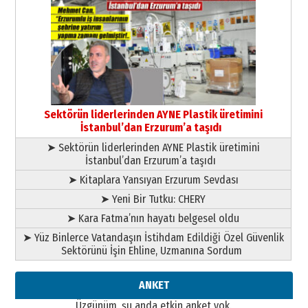
Cem Bakırcı
Ardında bıraktığı hatıralarıyla
gönül adamı Faruk Terzioğlu!
13 Mayıs 2026 Çarşamba
Esat BİNDESEN
Başkan Sekmen’den Erzurum’a
bir vizyon proje daha!
Sektörün liderlerinden AYNE Plastik üretimini
02 Ağustos 2026 Pazar
İstanbul’dan Erzurum’a taşıdı
➤ Sektörün liderlerinden AYNE Plastik üretimini
İstanbul’dan Erzurum’a taşıdı
➤ Kitaplara Yansıyan Erzurum Sevdası
➤ Yeni Bir Tutku: CHERY
➤ Kara Fatma’nın hayatı belgesel oldu
➤ Yüz Binlerce Vatandaşın İstihdam Edildiği Özel Güvenlik
Sektörünü İşin Ehline, Uzmanına Sordum
ANKET
Üzgünüm, şu anda etkin anket yok.