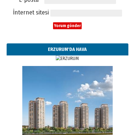
İnternet sitesi
ERZURUM'DA HAVA
Esat BİNDESEN
Başkan Sekmen’den Erzurum’a
bir vizyon proje daha!
02 Ağustos 2026 Pazar