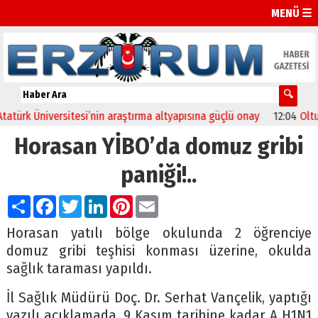
MENÜ ☰
rk Üniversitesi’nin araştırma altyapısına güçlü onay
12:04
Oltu’da 
Horasan YİBO’da domuz gribi
paniği!..
Paylaş
Facebook
Twitter
LinkedIn
Pinterest
Email
Horasan yatılı bölge okulunda 2 öğrenciye
domuz gribi teşhisi konması üzerine, okulda
sağlık taraması yapıldı.
İl Sağlık Müdürü Doç. Dr. Serhat Vançelik, yaptığı
yazılı açıklamada, 9 Kasım tarihine kadar A H1N1