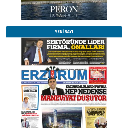
Kadir SABUNCUOĞLU
Erzurumspor’un köşe taşları
29 Haziran 2026 Pazartesi
YENİ SAYI
Kenan GÜLERCİ
Murat Şahsuvaroğlu ERKON’da
çıtayı yukarı taşırken,
yönetimdekiler aşağı
çekmemeli!
Orhan BOZKURT
17 Şubat 2026 Salı
Bir fotoğraf, bir şehir, bir
gazeteci… Dizginler kimin
elinde?
31 Mart 2026 Salı
A. Berhan Yılmaz
BİR BÖLÜM DEĞİL, BİR ÖMÜR
SEÇİYORSUNUZ… “NEDEN
ATATÜRK ÜNİVERSİTESİ?”
28 Temmuz 2026 Salı
Ahmet Gökhan YAZICI
Ahmed Yesevi’den bir Alperen…
”Reisimiz” idi… Hakka yürüdü.!