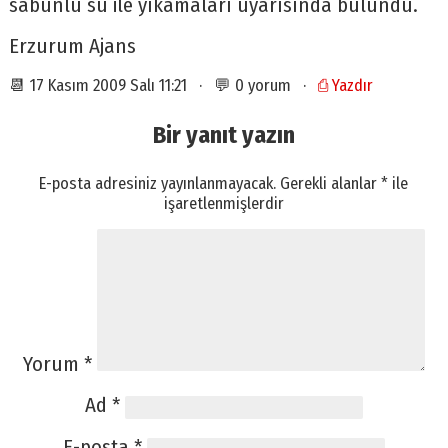
sabunlu su ile yıkamaları uyarısında bulundu.
Erzurum Ajans
📆 17 Kasım 2009 Salı 11:21 · 💬 0 yorum ·
⎙ Yazdır
Bir yanıt yazın
E-posta adresiniz yayınlanmayacak.
Gerekli alanlar
*
ile
işaretlenmişlerdir
Yorum
*
Ad
*
E-posta
*