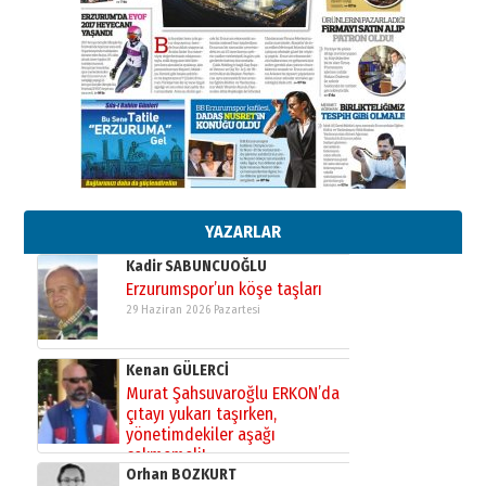
26 Mart 2026 Perşembe
Cem Bakırcı
Ardında bıraktığı hatıralarıyla
gönül adamı Faruk Terzioğlu!
13 Mayıs 2026 Çarşamba
Esat BİNDESEN
Başkan Sekmen’den Erzurum’a
bir vizyon proje daha!
02 Ağustos 2026 Pazar
YAZARLAR
Kadir SABUNCUOĞLU
Erzurumspor’un köşe taşları
29 Haziran 2026 Pazartesi
Kenan GÜLERCİ
Murat Şahsuvaroğlu ERKON’da
çıtayı yukarı taşırken,
yönetimdekiler aşağı
çekmemeli!
Orhan BOZKURT
17 Şubat 2026 Salı