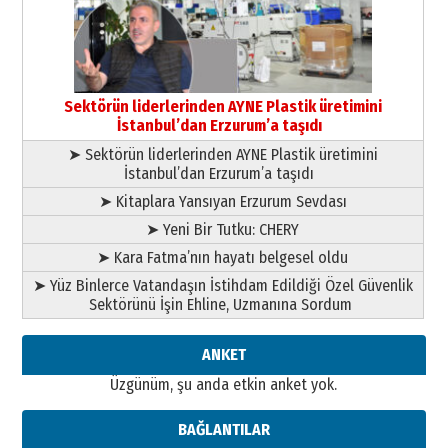
çıtayı yukarı taşırken,
yönetimdekiler aşağı
çekmemeli!
Orhan BOZKURT
17 Şubat 2026 Salı
Bir fotoğraf, bir şehir, bir
gazeteci… Dizginler kimin
Sektörün liderlerinden AYNE Plastik üretimini
elinde?
İstanbul’dan Erzurum’a taşıdı
31 Mart 2026 Salı
➤ Sektörün liderlerinden AYNE Plastik üretimini
A. Berhan Yılmaz
İstanbul’dan Erzurum’a taşıdı
BİR BÖLÜM DEĞİL, BİR ÖMÜR
SEÇİYORSUNUZ… “NEDEN
➤ Kitaplara Yansıyan Erzurum Sevdası
ATATÜRK ÜNİVERSİTESİ?”
➤ Yeni Bir Tutku: CHERY
28 Temmuz 2026 Salı
Ahmet Gökhan YAZICI
➤ Kara Fatma’nın hayatı belgesel oldu
Ahmed Yesevi’den bir Alperen…
➤ Yüz Binlerce Vatandaşın İstihdam Edildiği Özel Güvenlik
”Reisimiz” idi… Hakka yürüdü.!
Sektörünü İşin Ehline, Uzmanına Sordum
26 Mart 2026 Perşembe
Cem Bakırcı
ANKET
Ardında bıraktığı hatıralarıyla
Üzgünüm, şu anda etkin anket yok.
gönül adamı Faruk Terzioğlu!
13 Mayıs 2026 Çarşamba
BAĞLANTILAR
Esat BİNDESEN