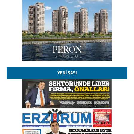
YENİ SAYI
Esat BİNDESEN