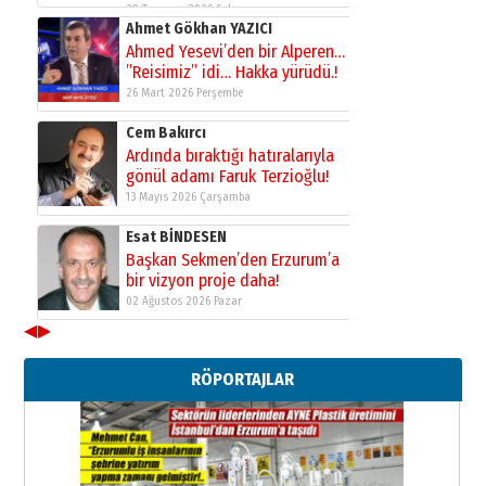
28 Temmuz 2026 Salı
Ahmet Gökhan YAZICI
Ahmed Yesevi’den bir Alperen…
”Reisimiz” idi… Hakka yürüdü.!
26 Mart 2026 Perşembe
Cem Bakırcı
Ardında bıraktığı hatıralarıyla
gönül adamı Faruk Terzioğlu!
13 Mayıs 2026 Çarşamba
Esat BİNDESEN
Başkan Sekmen’den Erzurum’a
bir vizyon proje daha!
02 Ağustos 2026 Pazar
◀
▶
Kadir SABUNCUOĞLU
Erzurumspor’un köşe taşları
RÖPORTAJLAR
29 Haziran 2026 Pazartesi
Kenan GÜLERCİ
Murat Şahsuvaroğlu ERKON’da