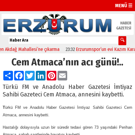
MENÜ ☰
dağ Mahallesi’ne çıkarma
23:32
Erzurumspor’un evi Kazım Karabek
Cem Atmaca’nın acı günü!..
Paylaş
Facebook
Twitter
LinkedIn
Pinterest
Email
Türkü FM ve Anadolu Haber Gazetesi İmtiyaz
Sahibi Gazeteci Cem Atmaca, annesini kaybetti.
T
ürkü FM ve Anadolu Haber Gazetesi İmtiyaz Sahibi Gazeteci Cem
Atmaca, annesini kaybetti.
Hastalığı dolayısıyla uzun bir süredir tedavi gören 73 yaşındaki Perihan
Atmaca, sabah saatlerinde hayatını kaybetti.