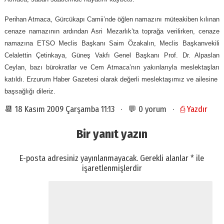
Perihan Atmaca, Gürcükapı Camii’nde öğlen namazını müteakiben kılınan
cenaze namazının ardından Asri Mezarlık’ta toprağa verilirken, cenaze
namazına ETSO Meclis Başkanı Saim Özakalın, Meclis Başkanvekili
Celalettin Çetinkaya, Güneş Vakfı Genel Başkanı Prof. Dr. Alpaslan
Ceylan, bazı bürokratlar ve Cem Atmaca’nın yakınlarıyla meslektaşları
katıldı. Erzurum Haber Gazetesi olarak değerli meslektaşımız ve ailesine
başsağlığı dileriz.
📆 18 Kasım 2009 Çarşamba 11:13 · 💬 0 yorum ·
⎙ Yazdır
Bir yanıt yazın
E-posta adresiniz yayınlanmayacak.
Gerekli alanlar
*
ile
işaretlenmişlerdir