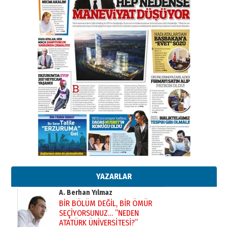
Başkan Sekmen’den Erzurum’a
bir vizyon proje daha!
02 Ağustos 2026 Pazar
Kadir SABUNCUOĞLU
Erzurumspor’un köşe taşları
29 Haziran 2026 Pazartesi
Kenan GÜLERCİ
Murat Şahsuvaroğlu ERKON’da
çıtayı yukarı taşırken,
yönetimdekiler aşağı
çekmemeli!
Orhan BOZKURT
17 Şubat 2026 Salı
Bir fotoğraf, bir şehir, bir
gazeteci… Dizginler kimin
elinde?
YAZARLAR
31 Mart 2026 Salı
A. Berhan Yılmaz
BİR BÖLÜM DEĞİL, BİR ÖMÜR
SEÇİYORSUNUZ… “NEDEN
ATATÜRK ÜNİVERSİTESİ?”