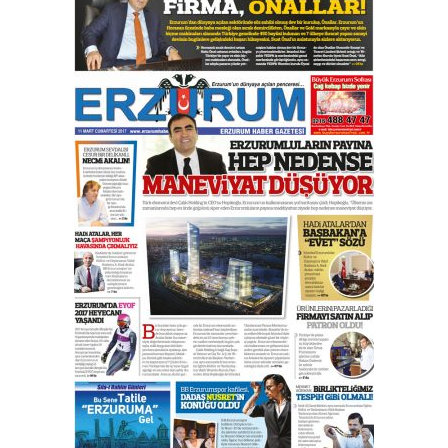
yönetimdekiler aşağı
çekmemeli!
Orhan BOZKURT
17 Şubat 2026 Salı
Bir fotoğraf, bir şehir, bir
gazeteci… Dizginler kimin
elinde?
31 Mart 2026 Salı
A. Berhan Yılmaz
BİR BÖLÜM DEĞİL, BİR ÖMÜR
SEÇİYORSUNUZ… “NEDEN
ATATÜRK ÜNİVERSİTESİ?”
28 Temmuz 2026 Salı
Ahmet Gökhan YAZICI
Ahmed Yesevi’den bir Alperen…
”Reisimiz” idi… Hakka yürüdü.!
26 Mart 2026 Perşembe
Cem Bakırcı
Ardında bıraktığı hatıralarıyla
gönül adamı Faruk Terzioğlu!
13 Mayıs 2026 Çarşamba
Esat BİNDESEN