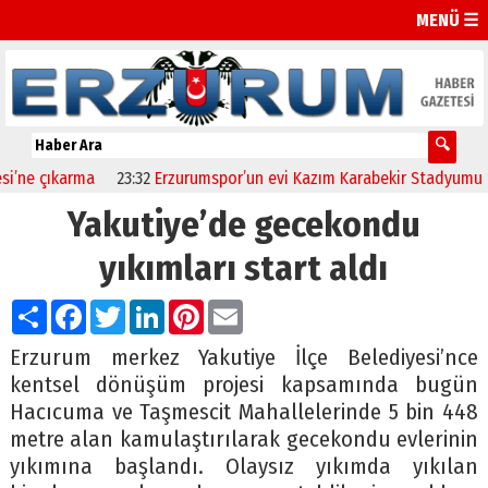
MENÜ ☰
 çıkarma
23:32
Erzurumspor’un evi Kazım Karabekir Stadyumu tam ka
Yakutiye’de gecekondu
yıkımları start aldı
Paylaş
Facebook
Twitter
LinkedIn
Pinterest
Email
Erzurum merkez Yakutiye İlçe Belediyesi’nce
kentsel dönüşüm projesi kapsamında bugün
Hacıcuma ve Taşmescit Mahallelerinde 5 bin 448
metre alan kamulaştırılarak gecekondu evlerinin
yıkımına başlandı. Olaysız yıkımda yıkılan