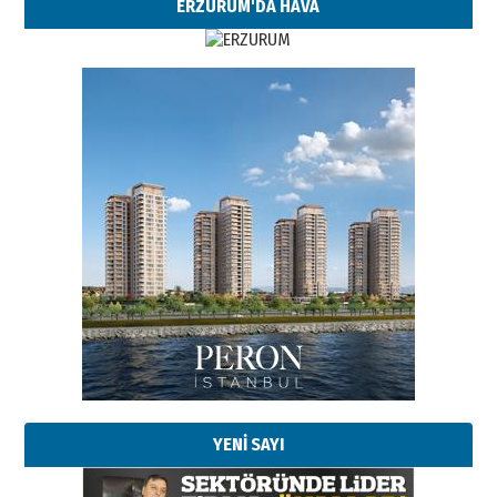
ERZURUM'DA HAVA
Esat BİNDESEN
Başkan Sekmen’den Erzurum’a
bir vizyon proje daha!
02 Ağustos 2026 Pazar
Kadir SABUNCUOĞLU
Erzurumspor’un köşe taşları
29 Haziran 2026 Pazartesi
YENİ SAYI
Kenan GÜLERCİ
Murat Şahsuvaroğlu ERKON’da
çıtayı yukarı taşırken,