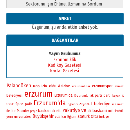
Sektörünü İşin Ehline, Uzmanına Sordum
ANKET
Üzgünüm, şu anda etkin anket yok.
BAĞLANTILAR
Yayın Grubumuz
Ekonomiklik
Kadıköy Gazetesi
Kartal Gazetesi
Palandöken
oldu
Aziziye
erzurumspor
mhp
icin
erzurumlular
ahmet
erzurum
Erzurum’da
belediyesi
il
ak parti
parti
Erzurumlu
kayak
Erzurum'da
ziyaret
belediye
Spor
polis
öğrenci
trafik
mehmet
ve
Yakutiye
baskan
baskani
bir
ile
Pasinler
ak
etti
ali
milletvekili
proje
Büyükşehir
yeni
vali
ataturk
Oltu
universitesi
Eğitim
kar
turkiye