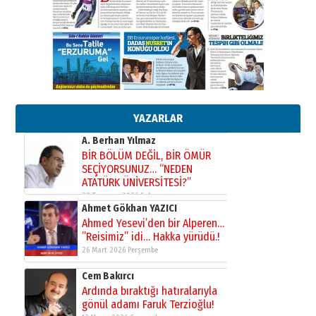
Kenan GÜLERCİ
Murat Şahsuvaroğlu ERKON’da
çıtayı yukarı taşırken,
yönetimdekiler aşağı
çekmemeli!
Orhan BOZKURT
17 Şubat 2026 Salı
Bir fotoğraf, bir şehir, bir
gazeteci… Dizginler kimin
elinde?
YAZARLAR
31 Mart 2026 Salı
A. Berhan Yılmaz
BİR BÖLÜM DEĞİL, BİR ÖMÜR
SEÇİYORSUNUZ… “NEDEN
ATATÜRK ÜNİVERSİTESİ?”
28 Temmuz 2026 Salı
Ahmet Gökhan YAZICI
Ahmed Yesevi’den bir Alperen…
”Reisimiz” idi… Hakka yürüdü.!
26 Mart 2026 Perşembe
Cem Bakırcı
Ardında bıraktığı hatıralarıyla
gönül adamı Faruk Terzioğlu!