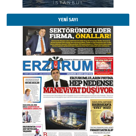
YENİ SAYI
Esat BİNDESEN
Başkan Sekmen’den Erzurum’a
bir vizyon proje daha!
02 Ağustos 2026 Pazar
Kadir SABUNCUOĞLU
Erzurumspor’un köşe taşları
29 Haziran 2026 Pazartesi