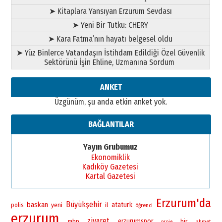
SEÇİYORSUNUZ… “NEDEN
➤ Kitaplara Yansıyan Erzurum Sevdası
ATATÜRK ÜNİVERSİTESİ?”
➤ Yeni Bir Tutku: CHERY
28 Temmuz 2026 Salı
Ahmet Gökhan YAZICI
➤ Kara Fatma’nın hayatı belgesel oldu
Ahmed Yesevi’den bir Alperen…
➤ Yüz Binlerce Vatandaşın İstihdam Edildiği Özel Güvenlik
”Reisimiz” idi… Hakka yürüdü.!
Sektörünü İşin Ehline, Uzmanına Sordum
26 Mart 2026 Perşembe
Cem Bakırcı
ANKET
Ardında bıraktığı hatıralarıyla
Üzgünüm, şu anda etkin anket yok.
gönül adamı Faruk Terzioğlu!
13 Mayıs 2026 Çarşamba
BAĞLANTILAR
Esat BİNDESEN
Başkan Sekmen’den Erzurum’a
Yayın Grubumuz
bir vizyon proje daha!
Ekonomiklik
02 Ağustos 2026 Pazar
Kadıköy Gazetesi
Kartal Gazetesi
Erzurum'da
Büyükşehir
baskan
yeni
ataturk
polis
il
öğrenci
erzurum
ziyaret
erzurumspor
bir
mhp
ahmet
proje