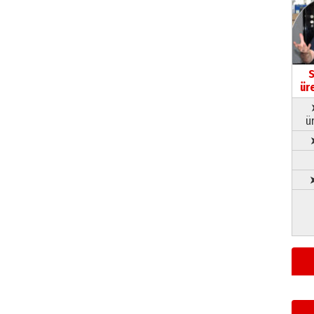
S
ür
ü
➤