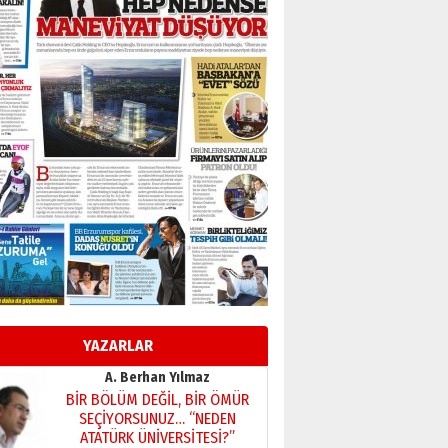
Başkan Sekmen’den Erzurum’a
bir vizyon proje daha!
02 Ağustos 2026 Pazar
Kadir SABUNCUOĞLU
Erzurumspor’un köşe taşları
29 Haziran 2026 Pazartesi
Kenan GÜLERCİ
Murat Şahsuvaroğlu ERKON’da
çıtayı yukarı taşırken,
yönetimdekiler aşağı
çekmemeli!
Orhan BOZKURT
17 Şubat 2026 Salı
Bir fotoğraf, bir şehir, bir
gazeteci… Dizginler kimin
elinde?
YAZARLAR
31 Mart 2026 Salı
A. Berhan Yılmaz
BİR BÖLÜM DEĞİL, BİR ÖMÜR
SEÇİYORSUNUZ… “NEDEN
ATATÜRK ÜNİVERSİTESİ?”