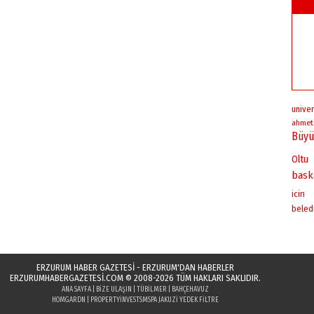
univer
ahmet
Büyü
Oltu
bask
icin
beled
ERZURUM HABER GAZETESİ - ERZURUM'DAN HABERLER
ERZURUMHABERGAZETESI.COM
© 2008-2026 TÜM HAKLARI SAKLIDIR.
ANA SAYFA
|
BIZE ULAŞIN
|
TÜBILMER
|
BAHÇEHAVUZ
HOMGARDN
|
PROPERTYINVESTS
MSPA JAKUZI YEDEK FILTRE