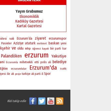
Başkan Sekmen’den Erzurum’a
bir vizyon proje daha!
Yayın Grubumuz
02 Ağustos 2026 Pazar
Ekonomiklik
Kadıköy Gazetesi
Kartal Gazetesi
ziyaret
vali
Erzurum’da
erzurumspor
sitesi
baskan
Aziziye
ataturk
yeni
Pasinler
mehmet
ve
kşehir
oldu
bir
mhp
öğrenci
parti
kar
kayak
erzurum
Palandöken
Yakutiye
belediye
ani
polis
milletvekili
etti
ali
Erzurumlu
Erzurum'da
Eğitim
erzurumlular
trafik
Spor
iyesi
ile
il
ak
turkiye
ak parti
proje
Bizi takip edin