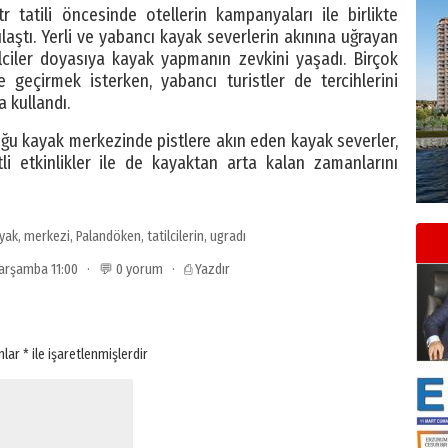
tatili öncesinde otellerin kampanyaları ile birlikte
laştı. Yerli ve yabancı kayak severlerin akınına uğrayan
ciler doyasıya kayak yapmanın zevkini yaşadı. Birçok
e geçirmek isterken, yabancı turistler de tercihlerini
 kullandı.
duğu kayak merkezinde pistlere akın eden kayak severler,
li etkinlikler ile de kayaktan arta kalan zamanlarını
yak
,
merkezi
,
Palandöken
,
tatilcilerin
,
ugradı
 Çarşamba 11:00 · 💬 0 yorum ·
⎙ Yazdır
anlar
*
ile işaretlenmişlerdir