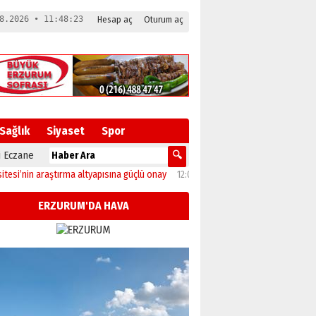
8.2026 • 11:48:24
Hesap aç
Oturum aç
Sağlık
Siyaset
Spor
 Eczane
in araştırma altyapısına güçlü onay
12:04
Oltu’da festival coşkusu konserle zir
ERZURUM'DA HAVA