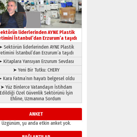
çıtayı yukarı taşırken,
yönetimdekiler aşağı
çekmemeli!
Orhan BOZKURT
17 Şubat 2026 Salı
Bir fotoğraf, bir şehir, bir
gazeteci… Dizginler kimin
ektörün liderlerinden AYNE Plastik
elinde?
etimini İstanbul’dan Erzurum’a taşıdı
31 Mart 2026 Salı
➤ Sektörün liderlerinden AYNE Plastik
A. Berhan Yılmaz
retimini İstanbul’dan Erzurum’a taşıdı
BİR BÖLÜM DEĞİL, BİR ÖMÜR
SEÇİYORSUNUZ… “NEDEN
➤ Kitaplara Yansıyan Erzurum Sevdası
ATATÜRK ÜNİVERSİTESİ?”
➤ Yeni Bir Tutku: CHERY
28 Temmuz 2026 Salı
Ahmet Gökhan YAZICI
 Kara Fatma’nın hayatı belgesel oldu
Ahmed Yesevi’den bir
➤ Yüz Binlerce Vatandaşın İstihdam
Alperen… ”Reisimiz” idi…
Edildiği Özel Güvenlik Sektörünü İşin
Hakka yürüdü.!
Ehline, Uzmanına Sordum
26 Mart 2026 Perşembe
Cem Bakırcı
Ardında bıraktığı hatıralarıyla
ANKET
gönül adamı Faruk Terzioğlu!
Üzgünüm, şu anda etkin anket yok.
13 Mayıs 2026 Çarşamba
Esat BİNDESEN
BAĞLANTILAR