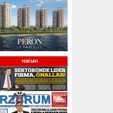
YENİ SAYI
Esat BİNDESEN