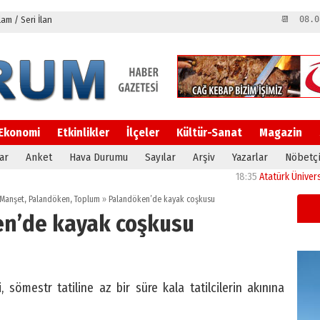
m / Seri İlan
📆 08.0
Ekonomi
Etkinlikler
İlçeler
Kültür-Sanat
Magazin
ar
Anket
Hava Durumu
Sayılar
Arşiv
Yazarlar
Nöbetçi
18:35
Atatürk Üniversitesi’n
Manşet
,
Palandöken
,
Toplum
»
Palandöken’de kayak coşkusu
n’de kayak coşkusu
ömestr tatiline az bir süre kala tatilcilerin akınına