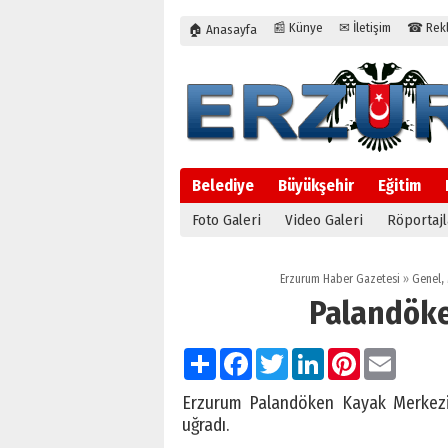
📰 Künye
✉ İletişim
☎ Rekla
🏠 Anasayfa
Belediye
Büyükşehir
Eğitim
Foto Galeri
Video Galeri
Röportajl
Erzurum Haber Gazetesi
»
Genel
,
Palandöke
Paylaş
Facebook
Twitter
LinkedIn
Pinterest
Email
Erzurum Palandöken Kayak Merkezi, s
uğradı.