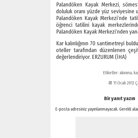
Palandöken Kayak Merkezi, sömestr 
doluluk oranı yüzde yüz seviyesine u
Palandöken Kayak Merkezi’nde tatil
öğrenci tatilini kayak merkezlerind
Palandöken Kayak Merkezi’nden yana
Kar kalınlığının 70 santimetreyi bul
oteller tarafından düzenlenen çeşit
değerlendiriyor. ERZURUM (İHA)
Etiketler:
akınına
,
ka
📆 11 Ocak 2012
Bir yanıt yazın
E-posta adresiniz yayınlanmayacak.
Gerekli al