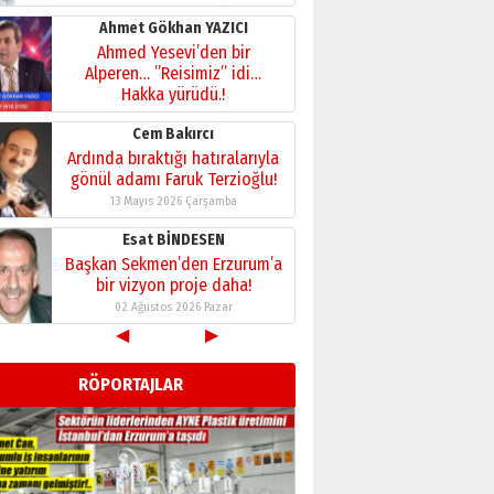
28 Temmuz 2026 Salı
Ahmet Gökhan YAZICI
Ahmed Yesevi’den bir
Alperen… ”Reisimiz” idi…
Hakka yürüdü.!
26 Mart 2026 Perşembe
Cem Bakırcı
Ardında bıraktığı hatıralarıyla
gönül adamı Faruk Terzioğlu!
13 Mayıs 2026 Çarşamba
Esat BİNDESEN
Başkan Sekmen’den Erzurum’a
bir vizyon proje daha!
02 Ağustos 2026 Pazar
◀
▶
Kadir SABUNCUOĞLU
Erzurumspor’un köşe taşları
RÖPORTAJLAR
29 Haziran 2026 Pazartesi
Kenan GÜLERCİ
Murat Şahsuvaroğlu ERKON’da