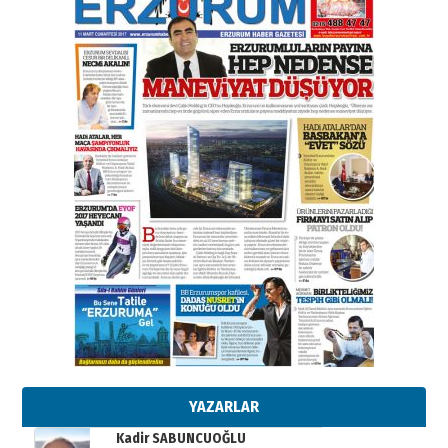
elinde?
31 Mart 2026 Salı
A. Berhan Yılmaz
BİR BÖLÜM DEĞİL, BİR ÖMÜR
SEÇİYORSUNUZ… “NEDEN
ATATÜRK ÜNİVERSİTESİ?”
28 Temmuz 2026 Salı
Ahmet Gökhan YAZICI
Ahmed Yesevi’den bir Alperen…
”Reisimiz” idi… Hakka yürüdü.!
26 Mart 2026 Perşembe
Cem Bakırcı
Ardında bıraktığı hatıralarıyla
gönül adamı Faruk Terzioğlu!
13 Mayıs 2026 Çarşamba
Esat BİNDESEN
Başkan Sekmen’den Erzurum’a
bir vizyon proje daha!
02 Ağustos 2026 Pazar
YAZARLAR
Kadir SABUNCUOĞLU