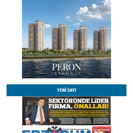
Esat BİNDESEN
Başkan Sekmen’den Erzurum’a
bir vizyon proje daha!
02 Ağustos 2026 Pazar
Kadir SABUNCUOĞLU
Erzurumspor’un köşe taşları
29 Haziran 2026 Pazartesi
YENİ SAYI
Kenan GÜLERCİ
Murat Şahsuvaroğlu ERKON’da
çıtayı yukarı taşırken,
yönetimdekiler aşağı
çekmemeli!
Orhan BOZKURT
17 Şubat 2026 Salı
Bir fotoğraf, bir şehir, bir
gazeteci… Dizginler kimin