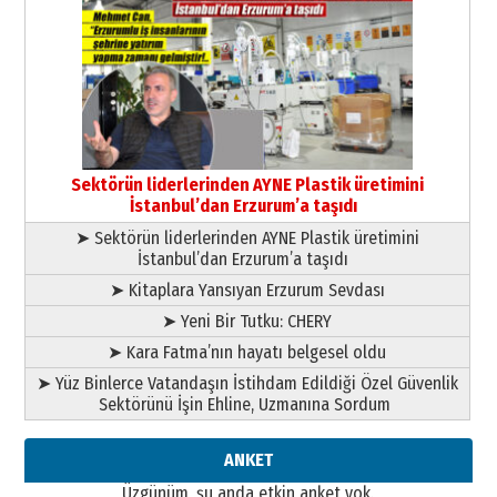
Cem Bakırcı
Ardında bıraktığı hatıralarıyla
gönül adamı Faruk Terzioğlu!
13 Mayıs 2026 Çarşamba
Esat BİNDESEN
Başkan Sekmen’den Erzurum’a
bir vizyon proje daha!
Sektörün liderlerinden AYNE Plastik üretimini
02 Ağustos 2026 Pazar
İstanbul’dan Erzurum’a taşıdı
➤ Sektörün liderlerinden AYNE Plastik üretimini
İstanbul’dan Erzurum’a taşıdı
➤ Kitaplara Yansıyan Erzurum Sevdası
➤ Yeni Bir Tutku: CHERY
➤ Kara Fatma’nın hayatı belgesel oldu
➤ Yüz Binlerce Vatandaşın İstihdam Edildiği Özel Güvenlik
Sektörünü İşin Ehline, Uzmanına Sordum
ANKET
Üzgünüm, şu anda etkin anket yok.