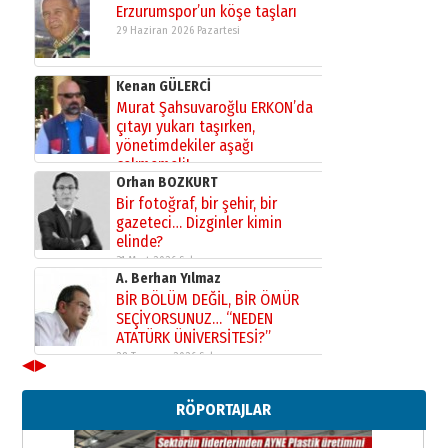
Erzurumspor’un köşe taşları
29 Haziran 2026 Pazartesi
Kenan GÜLERCİ
Murat Şahsuvaroğlu ERKON’da
çıtayı yukarı taşırken,
yönetimdekiler aşağı
çekmemeli!
Orhan BOZKURT
17 Şubat 2026 Salı
Bir fotoğraf, bir şehir, bir
gazeteci… Dizginler kimin
elinde?
31 Mart 2026 Salı
A. Berhan Yılmaz
BİR BÖLÜM DEĞİL, BİR ÖMÜR
SEÇİYORSUNUZ… “NEDEN
ATATÜRK ÜNİVERSİTESİ?”
28 Temmuz 2026 Salı
◀
▶
Ahmet Gökhan YAZICI
Ahmed Yesevi’den bir Alperen…
RÖPORTAJLAR
”Reisimiz” idi… Hakka yürüdü.!
26 Mart 2026 Perşembe