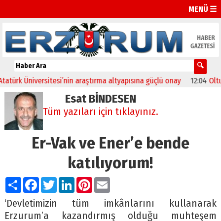
MENÜ ☰
k Üniversitesi’nin araştırma altyapısına güçlü onay
12:04
Oltu’da f
Esat BİNDESEN
Tüm yazıları için tıklayınız.
Er-Vak ve Ener’e bende
katılıyorum!
Paylaş
Facebook
Twitter
LinkedIn
Pinterest
Email
‘Devletimizin tüm imkânlarını kullanarak
Erzurum’a kazandırmış olduğu muhteşem