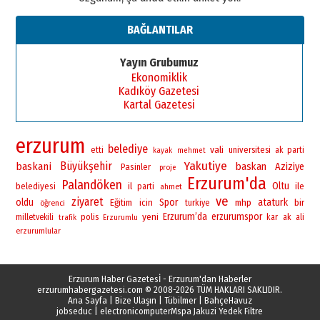
BAĞLANTILAR
Yayın Grubumuz
Ekonomiklik
Kadıköy Gazetesi
Kartal Gazetesi
erzurum
belediye
vali
universitesi
etti
ak parti
kayak
mehmet
Yakutiye
Büyükşehir
baskani
baskan
Aziziye
Pasinler
proje
Erzurum'da
Palandöken
Oltu
belediyesi
il
ile
parti
ahmet
ve
ziyaret
oldu
Spor
ataturk
bir
Eğitim
icin
mhp
öğrenci
turkiye
yeni
Erzurum’da
erzurumspor
polis
milletvekili
kar
ak
ali
trafik
Erzurumlu
erzurumlular
Erzurum Haber Gazetesİ - Erzurum'dan Haberler
erzurumhabergazetesi.com
© 2008-2026 TÜM HAKLARI SAKLIDIR.
Ana Sayfa
|
Bize Ulaşın
|
Tübilmer
|
BahçeHavuz
jobseduc
|
electronicomputer
Mspa Jakuzi Yedek Filtre