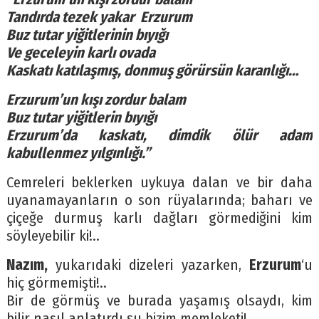
Tandırda tezek yakar Erzurum
Buz tutar yiğitlerinin bıyığı
Ve geceleyin karlı ovada
Kaskatı katılaşmış, donmuş görürsün karanlığı…
Erzurum’un kışı zordur balam
Buz tutar yiğitlerin bıyığı
Erzurum’da kaskatı, dimdik ölür adam
kabullenmez yılgınlığı.”
Cemreleri beklerken uykuya dalan ve bir daha
uyanamayanların o son rüyalarında; baharı ve
çiçeğe durmuş karlı dağları görmediğini kim
söyleyebilir ki!..
Nazım,
yukarıdaki dizeleri yazarken,
Erzurum
‘u
hiç görmemişti!..
Bir de görmüş ve burada yaşamış olsaydı, kim
bilir nasıl anlatırdı şu bizim memleketi!