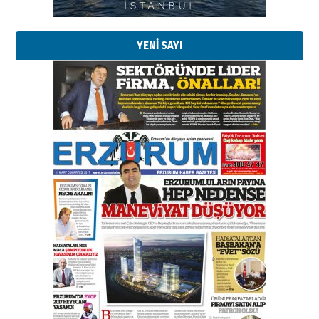
29 Haziran 2026 Pazartesi
YENİ SAYI
Kenan GÜLERCİ
Murat Şahsuvaroğlu ERKON’da
çıtayı yukarı taşırken,
yönetimdekiler aşağı
çekmemeli!
Orhan BOZKURT
17 Şubat 2026 Salı
Bir fotoğraf, bir şehir, bir
gazeteci… Dizginler kimin
elinde?
31 Mart 2026 Salı
A. Berhan Yılmaz
BİR BÖLÜM DEĞİL, BİR ÖMÜR
SEÇİYORSUNUZ… “NEDEN
ATATÜRK ÜNİVERSİTESİ?”
28 Temmuz 2026 Salı
Ahmet Gökhan YAZICI
Ahmed Yesevi’den bir Alperen…
”Reisimiz” idi… Hakka yürüdü.!
26 Mart 2026 Perşembe