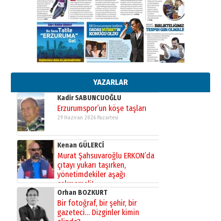
Cem Bakırcı
Ardında bıraktığı hatıralarıyla
gönül adamı Faruk Terzioğlu!
13 Mayıs 2026 Çarşamba
Esat BİNDESEN
TRT’NİN BÖLGEYE AÇILAN SESİ
09 Ağustos 2026 Pazar
YAZARLAR
Kadir SABUNCUOĞLU
Erzurumspor’un köşe taşları
29 Haziran 2026 Pazartesi
Kenan GÜLERCİ
Murat Şahsuvaroğlu ERKON’da
çıtayı yukarı taşırken,
yönetimdekiler aşağı
çekmemeli!
Orhan BOZKURT
17 Şubat 2026 Salı
Bir fotoğraf, bir şehir, bir
gazeteci… Dizginler kimin