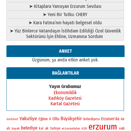
➤ Kitaplara Yansıyan Erzurum Sevdası
➤ Yeni Bir Tutku: CHERY
➤ Kara Fatma’nın hayatı belgesel oldu
➤ Yüz Binlerce Vatandaşın İstihdam Edildiği Özel Güvenlik
Sektörünü İşin Ehline, Uzmanına Sordum
ANKET
Üzgünüm, şu anda etkin anket yok.
BAĞLANTILAR
Yayın Grubumuz
Ekonomiklik
Kadıköy Gazetesi
Kartal Gazetesi
Yakutiye
Büyükşehir
Oltu
Erzurum’da
Eğitim
il
belediyesi
ile
mehmet
erzurum
belediye
vali
icin
ali
kar
ak
turkiye
erzurumlular
kayak