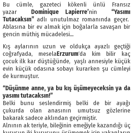
Bu cümle, gazeteci kökenli ünlü Fransız
yazar
Dominique Lapierre’
nin
“Yasımı
Tutacaksın
”
adlı unutulmaz romanında geçer.
Ablasına bir ev almak için boğalarla savaşan bir
gencin müthiş mücadelesi…
Kış aylarının uzun ve oldukça ayazlı geçtiği
coğrafyada, mesela
Erzurum
‘da kim bilir kaç
çocuk ilk kar düştüğünde, yaşlı annesiyle küçük
evin küçük odasına sobayı kurarken şu cümleyi
de kurmuştur.
“Düşünme anne, ya bu kış üşümeyeceksin ya da
yasımı tutacaksın!”
Belki bunu seslendirmiş belki de bir ayağı
çukurda olan anasının umutsuz gözlerine
bakarak sadece aklından geçirmiştir.
Alnının ak teriyle, bileğinin emeğiyle kazandığı üç
kuruşun iki kuruşunu üşümemek için yakanların