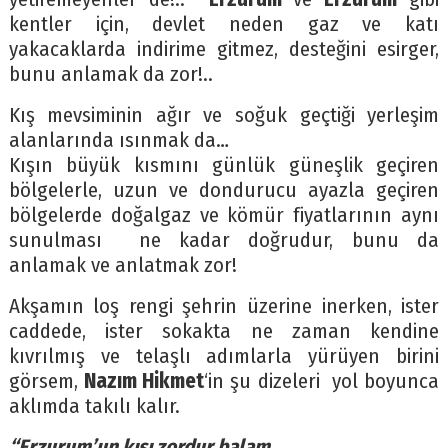
kentler için, devlet neden gaz ve katı
yakacaklarda indirime gitmez, desteğini esirger,
bunu anlamak da zor!..
Kış mevsiminin ağır ve soğuk geçtiği yerleşim
alanlarında ısınmak da…
Kışın büyük kısmını günlük güneşlik geçiren
bölgelerle, uzun ve dondurucu ayazla geçiren
bölgelerde doğalgaz ve kömür fiyatlarının aynı
sunulması ne kadar doğrudur, bunu da
anlamak ve anlatmak zor!
Akşamın loş rengi şehrin üzerine inerken, ister
caddede, ister sokakta ne zaman kendine
kıvrılmış ve telaşlı adımlarla yürüyen birini
görsem,
Nazım Hikmet
‘in şu dizeleri yol boyunca
aklımda takılı kalır.
“Erzurum’un kışı zordur balam