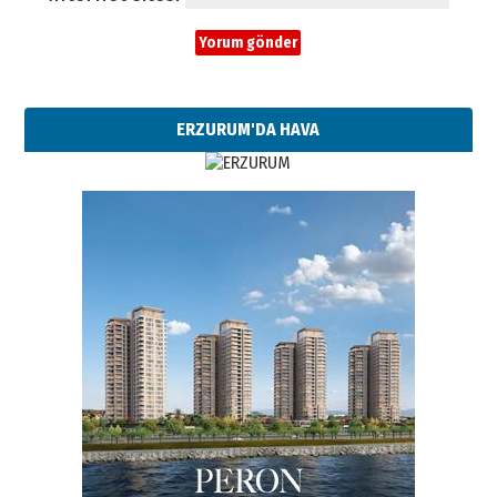
ERZURUM'DA HAVA
Esat BİNDESEN
TRT’NİN BÖLGEYE AÇILAN SESİ
09 Ağustos 2026 Pazar
Kadir SABUNCUOĞLU
Erzurumspor’un köşe taşları