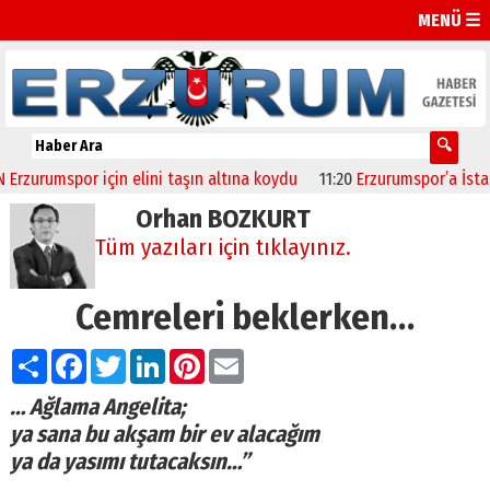
MENÜ ☰
rumspor için elini taşın altına koydu
11:20
Erzurumspor’a İstanbul
Orhan BOZKURT
Tüm yazıları için tıklayınız.
Cemreleri beklerken…
Paylaş
Facebook
Twitter
LinkedIn
Pinterest
Email
… Ağlama Angelita;
ya sana bu akşam bir ev alacağım
ya da yasımı tutacaksın…”