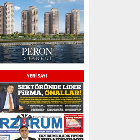
YENİ SAYI
Esat BİNDESEN