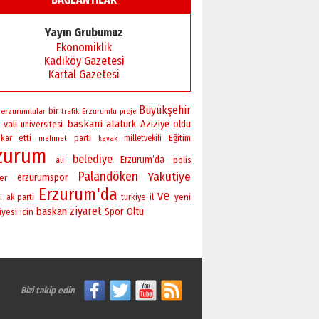
Başkan Sekmen’den Erzurum’a
bir vizyon proje daha!
Yayın Grubumuz
02 Ağustos 2026 Pazar
Ekonomiklik
Kadıköy Gazetesi
Kartal Gazetesi
Büyükşehir
bir
erzurumlular
trafik
Erzurumlu
proje
baskani
vali
ataturk
Aziziye
oldu
universitesi
Eğitim
kar
etti
parti
milletvekili
mehmet
kayak
zurum
belediye
Erzurum’da
polis
ali
Palandöken
Yakutiye
erzurumspor
er
Erzurum'da
ve
yeni
il
i
ak parti
turkiye
ziyaret
baskan
Spor
Oltu
iyesi
icin
Bizi takip edin