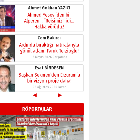
28 Temmuz 2026 Salı
Ahmet Gökhan YAZICI
Ahmed Yesevi’den bir
Alperen… ”Reisimiz” idi…
Hakka yürüdü.!
26 Mart 2026 Perşembe
Cem Bakırcı
Ardında bıraktığı hatıralarıyla
gönül adamı Faruk Terzioğlu!
13 Mayıs 2026 Çarşamba
Esat BİNDESEN
Başkan Sekmen’den Erzurum’a
bir vizyon proje daha!
02 Ağustos 2026 Pazar
◀
▶
Kadir SABUNCUOĞLU
Erzurumspor’un köşe taşları
RÖPORTAJLAR
29 Haziran 2026 Pazartesi
Kenan GÜLERCİ
Murat Şahsuvaroğlu ERKON’da