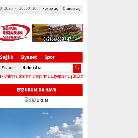
8.2026 • 20:50:11
Hesap aç
Oturum aç
Sağlık
Siyaset
Spor
 Eczane
rsitesi’nin araştırma altyapısına güçlü onay
12:04
Oltu’da festival coşkusu ko
ERZURUM'DA HAVA