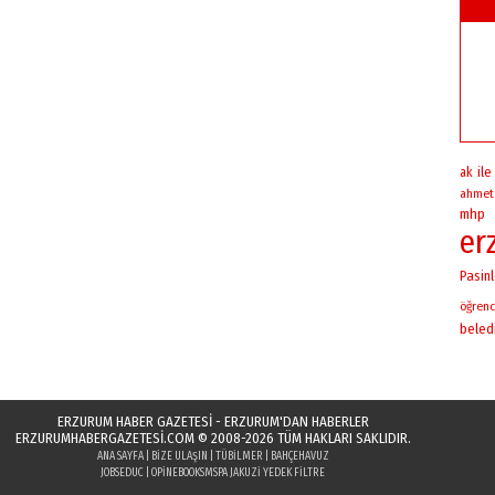
ile
ak
ahmet
mhp
er
Pasinl
öğrenc
beled
ERZURUM HABER GAZETESİ - ERZURUM'DAN HABERLER
ERZURUMHABERGAZETESI.COM
© 2008-2026 TÜM HAKLARI SAKLIDIR.
ANA SAYFA
|
BIZE ULAŞIN
|
TÜBILMER
|
BAHÇEHAVUZ
JOBSEDUC
|
OPINEBOOKS
MSPA JAKUZI YEDEK FILTRE