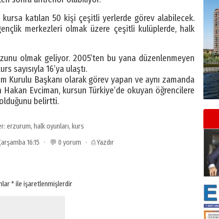
rsa katılan 50 kişi çeşitli yerlerde görev alabilecek.
nçlik merkezleri olmak üzere çeşitli kulüplerde, halk
mezunu olmak geliyor. 2005’ten bu yana düzenlenmeyen
urs sayısıyla 16’ya ulaştı.
tim Kurulu Başkanı olarak görev yapan ve aynı zamanda
en Hakan Evciman, kursun Türkiye’de okuyan öğrencilere
olduğunu belirtti.
er:
erzurum
,
halk oyunları
,
kurs
 Çarşamba 16:15 · 💬 0 yorum ·
⎙ Yazdır
anlar
*
ile işaretlenmişlerdir