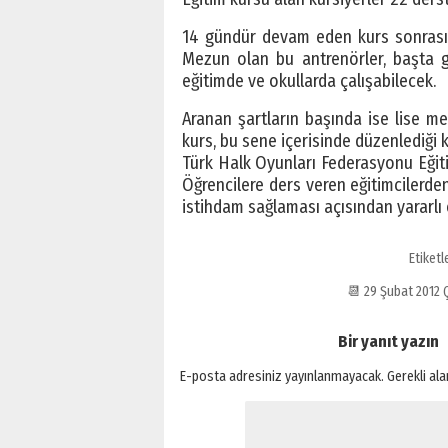
14 gündür devam eden kurs sonrası ku
Mezun olan bu antrenörler, başta ge
eğitimde ve okullarda çalışabilecek.
Aranan şartların başında ise lise 
kurs, bu sene içerisinde düzenlediği k
Türk Halk Oyunları Federasyonu Eği
Öğrencilere ders veren eğitimcilerd
istihdam sağlaması açısından yararlı 
Etiketl
📆 29 Şubat 2012
Bir yanıt yazın
E-posta adresiniz yayınlanmayacak.
Gerekli al