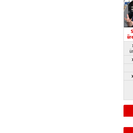
S
ür
ü
➤