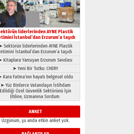
çıtayı yukarı taşırken,
yönetimdekiler aşağı
çekmemeli!
Orhan BOZKURT
17 Şubat 2026 Salı
Bir fotoğraf, bir şehir, bir
gazeteci… Dizginler kimin
ektörün liderlerinden AYNE Plastik
elinde?
etimini İstanbul’dan Erzurum’a taşıdı
31 Mart 2026 Salı
➤ Sektörün liderlerinden AYNE Plastik
A. Berhan Yılmaz
retimini İstanbul’dan Erzurum’a taşıdı
BİR BÖLÜM DEĞİL, BİR ÖMÜR
SEÇİYORSUNUZ… “NEDEN
➤ Kitaplara Yansıyan Erzurum Sevdası
ATATÜRK ÜNİVERSİTESİ?”
➤ Yeni Bir Tutku: CHERY
28 Temmuz 2026 Salı
Ahmet Gökhan YAZICI
 Kara Fatma’nın hayatı belgesel oldu
Ahmed Yesevi’den bir
➤ Yüz Binlerce Vatandaşın İstihdam
Alperen… ”Reisimiz” idi…
Edildiği Özel Güvenlik Sektörünü İşin
Hakka yürüdü.!
Ehline, Uzmanına Sordum
26 Mart 2026 Perşembe
Cem Bakırcı
Ardında bıraktığı hatıralarıyla
ANKET
gönül adamı Faruk Terzioğlu!
Üzgünüm, şu anda etkin anket yok.
13 Mayıs 2026 Çarşamba
Esat BİNDESEN
BAĞLANTILAR