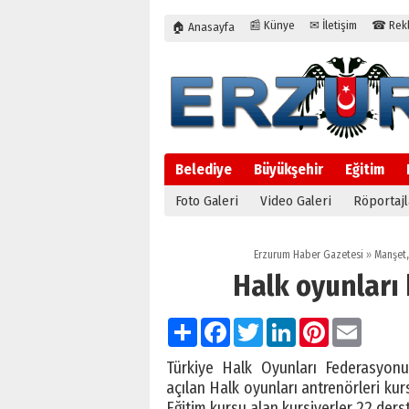
📰 Künye
✉ İletişim
☎ Rekla
🏠 Anasayfa
Belediye
Büyükşehir
Eğitim
Foto Galeri
Video Galeri
Röportajl
Erzurum Haber Gazetesi
»
Manşet
Halk oyunları 
Paylaş
Facebook
Twitter
LinkedIn
Pinterest
Email
Türkiye Halk Oyunları Federasyonu 
açılan Halk oyunları antrenörleri kur
Eğitim kursu alan kursiyerler 22 ders