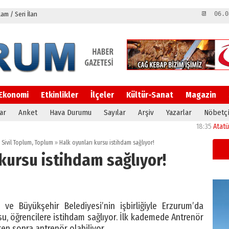
m / Seri İlan
📆 06.0
Ekonomi
Etkinlikler
İlçeler
Kültür-Sanat
Magazin
ar
Anket
Hava Durumu
Sayılar
Arşiv
Yazarlar
Nöbetçi
18:35
Atatürk Ünive
,
Sivil Toplum
,
Toplum
»
Halk oyunları kursu istihdam sağlıyor!
kursu istihdam sağlıyor!
ve Büyükşehir Belediyesi’nin işbirliğiyle Erzurum’da
su, öğrencilere istihdam sağlıyor. İlk kademede Antrenör
ten sonra antrenör olabiliyor.