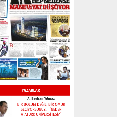
Başkan Sekmen’den Erzurum’a
bir vizyon proje daha!
02 Ağustos 2026 Pazar
Kadir SABUNCUOĞLU
Erzurumspor’un köşe taşları
29 Haziran 2026 Pazartesi
Kenan GÜLERCİ
Murat Şahsuvaroğlu ERKON’da
çıtayı yukarı taşırken,
yönetimdekiler aşağı
çekmemeli!
Orhan BOZKURT
17 Şubat 2026 Salı
Bir fotoğraf, bir şehir, bir
gazeteci… Dizginler kimin
elinde?
YAZARLAR
31 Mart 2026 Salı
A. Berhan Yılmaz
BİR BÖLÜM DEĞİL, BİR ÖMÜR
SEÇİYORSUNUZ… “NEDEN
ATATÜRK ÜNİVERSİTESİ?”