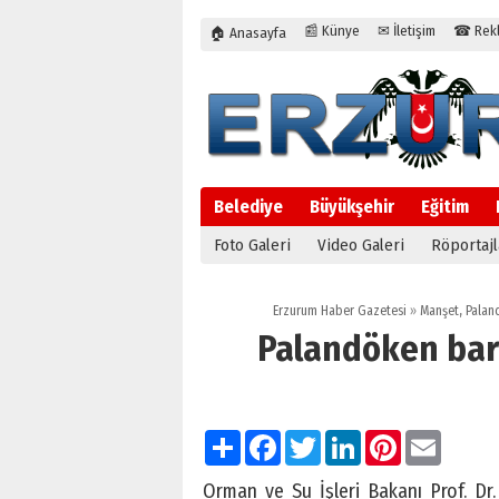
📰 Künye
✉ İletişim
☎ Rekla
🏠 Anasayfa
Belediye
Büyükşehir
Eğitim
Foto Galeri
Video Galeri
Röportajl
Erzurum Haber Gazetesi
»
Manşet
,
Palan
Palandöken bara
Paylaş
Facebook
Twitter
LinkedIn
Pinterest
Email
Orman ve Su İşleri Bakanı Prof. Dr.