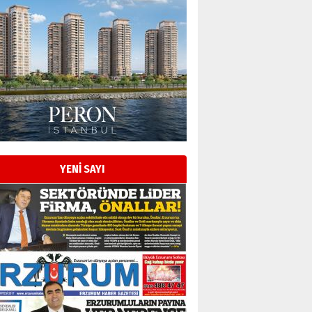
YENİ SAYI
Esat BİNDESEN