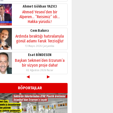
28 Temmuz 2026 Salı
Ahmet Gökhan YAZICI
Ahmed Yesevi’den bir
Alperen… ”Reisimiz” idi…
Hakka yürüdü.!
26 Mart 2026 Perşembe
Cem Bakırcı
Ardında bıraktığı hatıralarıyla
gönül adamı Faruk Terzioğlu!
13 Mayıs 2026 Çarşamba
Esat BİNDESEN
Başkan Sekmen’den Erzurum’a
bir vizyon proje daha!
02 Ağustos 2026 Pazar
◀
▶
Kadir SABUNCUOĞLU
Erzurumspor’un köşe taşları
RÖPORTAJLAR
29 Haziran 2026 Pazartesi
Kenan GÜLERCİ
Murat Şahsuvaroğlu ERKON’da