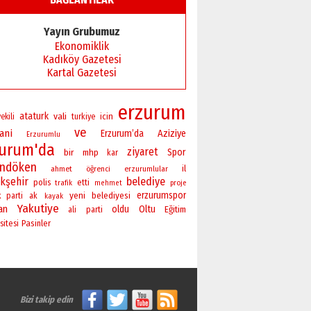
Başkan Sekmen’den Erzurum’a
bir vizyon proje daha!
Yayın Grubumuz
02 Ağustos 2026 Pazar
Ekonomiklik
Kadıköy Gazetesi
Kartal Gazetesi
erzurum
ataturk
vali
icin
ekili
turkiye
ve
ani
Erzurum’da
Aziziye
Erzurumlu
zurum'da
ziyaret
bir
Spor
mhp
kar
andöken
il
ahmet
öğrenci
erzurumlular
kşehir
belediye
polis
etti
trafik
mehmet
proje
yeni
erzurumspor
belediyesi
k parti
ak
kayak
Yakutiye
an
oldu
Oltu
Eğitim
ali
parti
sitesi
Pasinler
Bizi takip edin