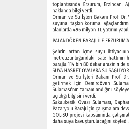
toplantısında Erzurum, Erzincan, Ağ
hakkında bilgi verdi.
Orman ve Su İşleri Bakanı Prof. Dr.
suyuna, taşkın koruma, ağaçlandırma
alanlarda 496 milyon TL yatırım yapıldı
PALANDÖKEN BARAJI İLE ERZURUM’
Şehrin artan içme suyu ihtiyacını
metreuzunluğundaki isale hattının hı
barajla 114 bin 80 dekar arazinin de 
SUYA HASRET OVALARA SU SAĞLIYO
Orman ve Su İşleri Bakanı Prof. Dr
getirmek için Demirdöven Sulama
Sulaması’nın tamamlandığını söyleye
açıldığı bilgisini verdi.
Sakalıkesik Ovası Sulaması, Dapha
Pazaryolu Barajı için çalışmalara dev
GÖL-SU projesi kapsamında çalışmal
daha suya kavuşturulacağını söyledi.