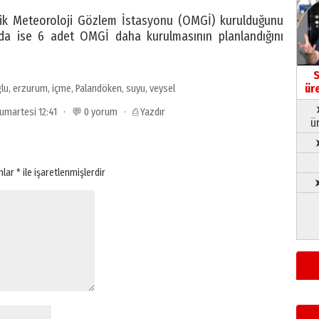
ik Meteoroloji Gözlem İstasyonu (OMGİ) kurulduğunu
lında ise 6 adet OMGİ daha kurulmasının planlandığını
S
ür
lu
,
erzurum
,
içme
,
Palandöken
,
suyu
,
veysel
Cumartesi 12:41 · 💬 0 yorum ·
⎙ Yazdır
ü
anlar
*
ile işaretlenmişlerdir
➤