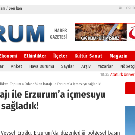
m / Seri İlan
📆 09.0
Ekonomi
Etkinlikler
İlçeler
Kültür-Sanat
Magazin
ar
Anket
Hava Durumu
Sayılar
Arşiv
Yazarlar
Nöbetçi
18:35
Atatürk Üniversitesi’n
döken
,
Toplum
»
Palandöken barajı ile Erzurum’a içmesuyu sağladık!
jı ile Erzurum’a içmesuyu
sağladık!
 Veysel Eroğlu, Erzurum’da düzenlediği bölgesel basın