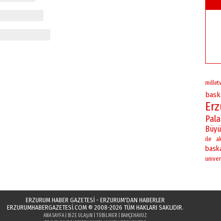
milletv
bask
Er
Pal
Büyü
ile
a
bask
univer
ERZURUM HABER GAZETESİ - ERZURUM'DAN HABERLER
ERZURUMHABERGAZETESI.COM
© 2008-2026 TÜM HAKLARI SAKLIDIR.
ANA SAYFA
|
BIZE ULAŞIN
|
TÜBILMER
|
BAHÇEHAVUZ