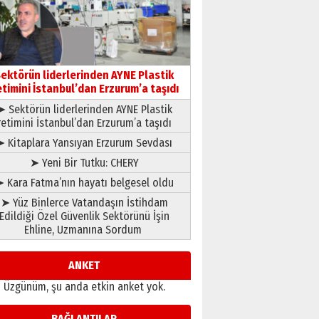
çıtayı yukarı taşırken,
yönetimdekiler aşağı
çekmemeli!
Orhan BOZKURT
17 Şubat 2026 Salı
Bir fotoğraf, bir şehir, bir
gazeteci… Dizginler kimin
ektörün liderlerinden AYNE Plastik
elinde?
etimini İstanbul’dan Erzurum’a taşıdı
31 Mart 2026 Salı
➤ Sektörün liderlerinden AYNE Plastik
A. Berhan Yılmaz
retimini İstanbul’dan Erzurum’a taşıdı
BİR BÖLÜM DEĞİL, BİR ÖMÜR
SEÇİYORSUNUZ… “NEDEN
➤ Kitaplara Yansıyan Erzurum Sevdası
ATATÜRK ÜNİVERSİTESİ?”
➤ Yeni Bir Tutku: CHERY
28 Temmuz 2026 Salı
Ahmet Gökhan YAZICI
 Kara Fatma’nın hayatı belgesel oldu
Ahmed Yesevi’den bir
➤ Yüz Binlerce Vatandaşın İstihdam
Alperen… ”Reisimiz” idi…
Edildiği Özel Güvenlik Sektörünü İşin
Hakka yürüdü.!
Ehline, Uzmanına Sordum
26 Mart 2026 Perşembe
Cem Bakırcı
Ardında bıraktığı hatıralarıyla
ANKET
gönül adamı Faruk Terzioğlu!
Üzgünüm, şu anda etkin anket yok.
13 Mayıs 2026 Çarşamba
Esat BİNDESEN
BAĞLANTILAR