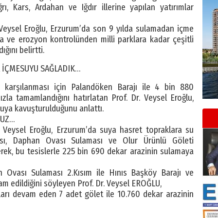
rı, Kars, Ardahan ve Iğdır illerine yapılan yatırımlar
 Veysel Eroğlu, Erzurum’da son 9 yılda sulamadan içme
 ve erozyon kontrolünden milli parklara kadar çeşitli
ğını belirtti.
A İÇMESUYU SAĞLADIK…
n karşılanması için Palandöken Barajı ile 4 bin 880
zla tamamlandığını hatırlatan Prof. Dr. Veysel Eroğlu,
suya kavuşturulduğunu anlattı.
RUZ…
. Veysel Eroğlu, Erzurum’da suya hasret topraklara su
sı, Daphan Ovası Sulaması ve Olur Ürünlü Göleti
rek, bu tesislerle 225 bin 690 dekar arazinin sulamaya
n Ovası Sulaması 2.Kısım ile Hınıs Başköy Barajı ve
am edildiğini söyleyen Prof. Dr. Veysel EROĞLU,
arı devam eden 7 adet gölet ile 10.760 dekar arazinin