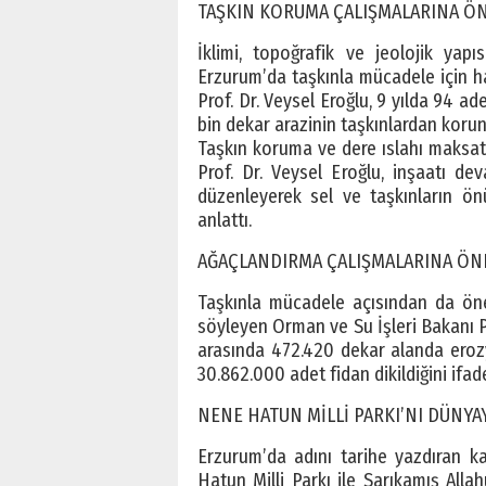
TAŞKIN KORUMA ÇALIŞMALARINA ÖN
İklimi, topoğrafik ve jeolojik yap
Erzurum’da taşkınla mücadele için ha
Prof. Dr. Veysel Eroğlu, 9 yılda 94 ade
bin dekar arazinin taşkınlardan koru
Taşkın koruma ve dere ıslahı maksatl
Prof. Dr. Veysel Eroğlu, inşaatı d
düzenleyerek sel ve taşkınların ön
anlattı.
AĞAÇLANDIRMA ÇALIŞMALARINA ÖN
Taşkınla mücadele açısından da önem
söyleyen Orman ve Su İşleri Bakanı P
arasında 472.420 dekar alanda erozy
30.862.000 adet fidan dikildiğini ifade
NENE HATUN MİLLİ PARKI’NI DÜNYA
Erzurum’da adını tarihe yazdıran 
Hatun Milli Parkı ile Sarıkamış Allah