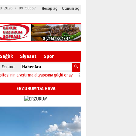
8.2026 • 09:50:58
Hesap aç
Oturum aç
Sağlık
Siyaset
Spor
 Eczane
in araştırma altyapısına güçlü onay
12:04
Oltu’da festival coşkusu konserle zir
ERZURUM'DA HAVA