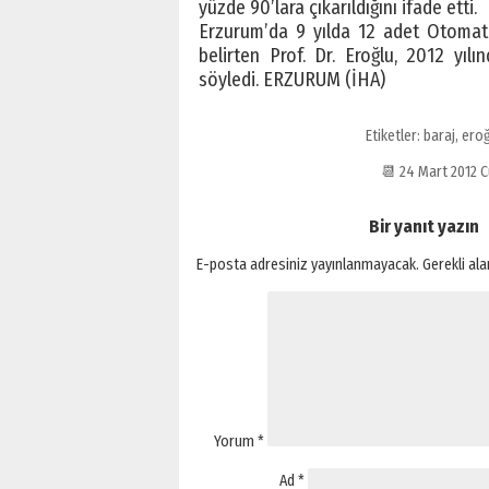
yüzde 90’lara çıkarıldığını ifade etti.
Erzurum’da 9 yılda 12 adet Otomat
belirten Prof. Dr. Eroğlu, 2012 yı
söyledi. ERZURUM (İHA)
Etiketler:
baraj
,
eroğ
📆 24 Mart 2012 
Bir yanıt yazın
E-posta adresiniz yayınlanmayacak.
Gerekli al
Yorum
*
Ad
*