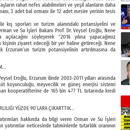
daşların rahat nefes alabilmeleri ve yeşil alanların daha
anı, 3 adet bal ormanı ile 12 adet mesire yerinin tesis
le kış sporları ve turizm alanındaki potansiyelini ve
 Orman ve Su İşleri Bakanı Prof. Dr. Veysel Eroğlu, Nene
 açılacağını söyleyerek “2016 yılına yapacağımız
n kişinin ziyaret edeceği bir yer haline getireceği. Nene
k Erzurum’un turizm potansiyelinin artırılmasına da
M…
Veysel Eroğlu, Erzurum ilinde 2003-2011 yılları arasında
 süt koyunculuğu, meyvecilik ve güneş enerjisi sistemi
an kooperatiflerine de 165 bin 477 TL tutarında kredi
ILIĞI YÜZDE 90’LARA ÇIKARTTIK…
tırımları hakkında da bilgi veren Orman ve Su İşleri
an yatırımlar neticesinde tahminlerde tutarlılık oranının