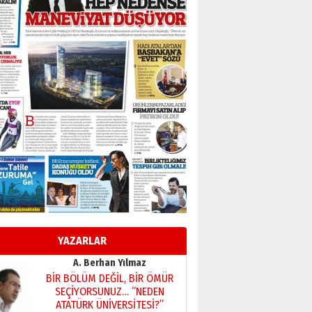
Başkan Sekmen’den Erzurum’a
bir vizyon proje daha!
02 Ağustos 2026 Pazar
Kadir SABUNCUOĞLU
Erzurumspor’un köşe taşları
29 Haziran 2026 Pazartesi
Kenan GÜLERCİ
Murat Şahsuvaroğlu ERKON’da
çıtayı yukarı taşırken,
yönetimdekiler aşağı
çekmemeli!
Orhan BOZKURT
17 Şubat 2026 Salı
Bir fotoğraf, bir şehir, bir
gazeteci… Dizginler kimin
elinde?
YAZARLAR
31 Mart 2026 Salı
A. Berhan Yılmaz
BİR BÖLÜM DEĞİL, BİR ÖMÜR
SEÇİYORSUNUZ… “NEDEN
ATATÜRK ÜNİVERSİTESİ?”