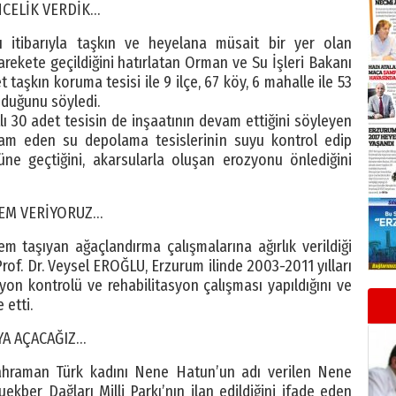
CELİK VERDİK…
ısı itibarıyla taşkın ve heyelana müsait bir yer olan
rekete geçildiğini hatırlatan Orman ve Su İşleri Bakanı
t taşkın koruma tesisi ile 9 ilçe, 67 köy, 6 mahalle ile 53
nduğunu söyledi.
ı 30 adet tesisin de inşaatının devam ettiğini söyleyen
evam eden su depolama tesislerinin suyu kontrol edip
üne geçtiğini, akarsularla oluşan erozyonu önlediğini
EM VERİYORUZ…
 taşıyan ağaçlandırma çalışmalarına ağırlık verildiği
rof. Dr. Veysel EROĞLU, Erzurum ilinde 2003-2011 yılları
on kontrolü ve rehabilitasyon çalışması yapıldığını ve
 etti.
YA AÇACAĞIZ…
kahraman Türk kadını Nene Hatun’un adı verilen Nene
uekber Dağları Milli Parkı’nın ilan edildiğini ifade eden