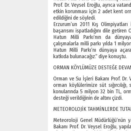
Prof. Dr. Veysel Eroğlu, ayrıca vatan
etkin korunması için 2 adet kent orm
edildiğini de söyledi.
Erzurum’un 2011 Kış Olimpiyatları i
başarısını ispatladığını dile getiren
Hatun Milli Parkı’nın da dünyaya
çalışmalarla milli parkı yılda 1 milyo
Hatun Milli Parkı’nı dünyaya açara
katkıda bulunacağız.” diye konuştu.
ORMAN KÖYLÜMÜZE DESTEĞE DEVA
Orman ve Su İşleri Bakanı Prof. Dr. 
orman köylülerimize süt sığırcılığı,
konularında 5 milyon 32 bin TL, orm
desteği verildiğinin de altını çizdi.
METEOROLOJİK TAHMİNLERDE TUTARL
Meteoroloji Genel Müdürlüğü’nün ya
Bakanı Prof. Dr. Veysel Eroğlu, yapıl