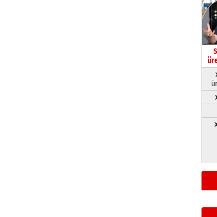
S
ür
ü
➤