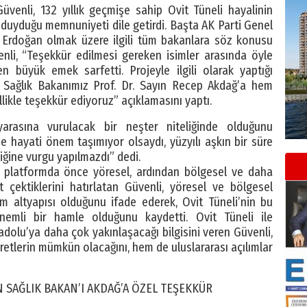
enli, 132 yıllık geçmişe sahip Ovit Tüneli hayalinin
uyduğu memnuniyeti dile getirdi. Başta AK Parti Genel
Erdoğan olmak üzere ilgili tüm bakanlara söz konusu
nli, “Teşekkür edilmesi gereken isimler arasında öyle
en büyük emek sarfetti. Projeyle ilgili olarak yaptığı
iz Sağlık Bakanımız Prof. Dr. Sayın Recep Akdağ’a hem
ikle teşekkür ediyoruz” açıklamasını yaptı.
 yarasına vurulacak bir neşter niteliğinde olduğunu
 hayati önem taşımıyor olsaydı, yüzyılı aşkın bir süre
iğine vurgu yapılmazdı” dedi.
 platformda önce yöresel, ardından bölgesel ve daha
 çektiklerini hatırlatan Güvenli, yöresel ve bölgesel
m altyapısı olduğunu ifade ederek, Ovit Tüneli’nin bu
emli bir hamle olduğunu kaydetti. Ovit Tüneli ile
olu’ya daha çok yakınlaşacağı bilgisini veren Güvenli,
aretlerin mümkün olacağını, hem de uluslararası açılımlar
 SAĞLIK BAKAN’I AKDAĞ’A ÖZEL TEŞEKKÜR