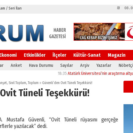
m / Seri İlan
📆 08.0
Ekonomi
Etkinlikler
İlçeler
Kültür-Sanat
Magazin
ar
Anket
Hava Durumu
Sayılar
Arşiv
Yazarlar
Nöbetçi
18:35
Atatürk Üniversitesi’nin araştırma altyapısına 
nşet
,
Sivil Toplum
,
Toplum
»
Güvenli’den Ovit Tüneli Teşekkürü!
Ovit Tüneli Teşekkürü!
 Mustafa Güvenli, “Ovit Tüneli rüyasını gerçeğe
rflerle yazılacak” dedi.