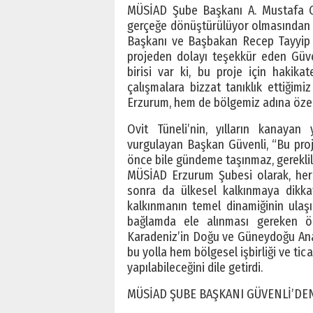
MÜSİAD Şube Başkanı A. Mustafa Güv
gerçeğe dönüştürülüyor olmasından d
Başkanı ve Başbakan Recep Tayyip 
projeden dolayı teşekkür eden Güve
birisi var ki, bu proje için hakikat
çalışmalara bizzat tanıklık ettiğim
Erzurum, hem de bölgemiz adına özell
Ovit Tüneli’nin, yılların kanayan
vurgulayan Başkan Güvenli, “Bu proje
önce bile gündeme taşınmaz, gereklil
MÜSİAD Erzurum Şubesi olarak, her
sonra da ülkesel kalkınmaya dikkat
kalkınmanın temel dinamiğinin ulaşı
bağlamda ele alınması gereken ön
Karadeniz’in Doğu ve Güneydoğu Anad
bu yolla hem bölgesel işbirliği ve tic
yapılabileceğini dile getirdi.
MÜSİAD ŞUBE BAŞKANI GÜVENLİ’DEN