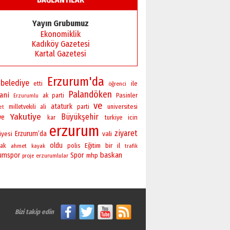
Yayın Grubumuz
Ekonomiklik
Kadıköy Gazetesi
Kartal Gazetesi
Erzurum'da
belediye
ile
etti
öğrenci
Palandöken
ani
Pasinler
ak parti
Erzurumlu
ve
ataturk
universitesi
milletvekili
ali
parti
et
Yakutiye
Büyükşehir
ye
icin
kar
turkiye
erzurum
ziyaret
Erzurum’da
vali
iyesi
oldu
bir
polis
Eğitim
il
ak
ahmet
kayak
trafik
baskan
rumspor
Spor
mhp
erzurumlular
proje
Bizi takip edin