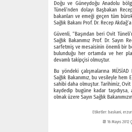
Doğu ve Güneydoğu Anadolu bölgele
Tüneli’nden dolayı Başbakan Recep
bakanları ve emeği geçen tüm bürokr
Sağlık Bakanı Prof. Dr. Recep Akdağ’a ö
Güvenli, “Başından beri Ovit Tüneli
Sağlık Bakanımız Prof. Dr. Sayın R
sarfetmiş ve mesaisinin önemli bir böl
bulunduğu her ortamda ve her pla
devamlı takipçisi olmuştur.
Bu yöndeki çalışmalarına MÜSİAD Er
Sağlık Bakanımız, bu vesileyle hem E
sahibi daha olmuştur. Tarihimiz, Ovit T
kaydedip bugüne kadar taşıdıysa, 
olmak üzere Sayın Sağlık Bakanımızın
Etiketler:
baskani
,
erzu
📆 16 Mayıs 2012