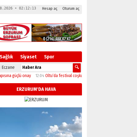
8.2026 • 02:12:14
Hesap aç
Oturum aç
Sağlık
Siyaset
Spor
 Eczane
güçlü onay
12:04
Oltu’da festival coşkusu konserle zirveye ulaştı
11:46
Başka
ERZURUM'DA HAVA