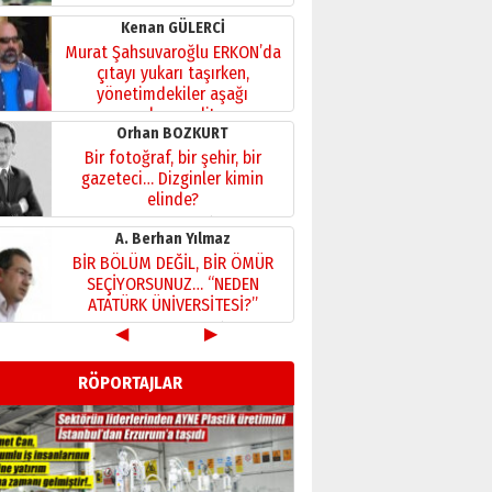
Kenan GÜLERCİ
Murat Şahsuvaroğlu ERKON’da
çıtayı yukarı taşırken,
yönetimdekiler aşağı
çekmemeli!
Orhan BOZKURT
17 Şubat 2026 Salı
Bir fotoğraf, bir şehir, bir
gazeteci… Dizginler kimin
elinde?
31 Mart 2026 Salı
A. Berhan Yılmaz
BİR BÖLÜM DEĞİL, BİR ÖMÜR
SEÇİYORSUNUZ… “NEDEN
ATATÜRK ÜNİVERSİTESİ?”
28 Temmuz 2026 Salı
◀
▶
Ahmet Gökhan YAZICI
Ahmed Yesevi’den bir
RÖPORTAJLAR
Alperen… ”Reisimiz” idi…
Hakka yürüdü.!
26 Mart 2026 Perşembe
Cem Bakırcı
Ardında bıraktığı hatıralarıyla