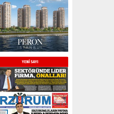
Esat BİNDESEN
Başkan Sekmen’den Erzurum’a
bir vizyon proje daha!
02 Ağustos 2026 Pazar
Kadir SABUNCUOĞLU
Erzurumspor’un köşe taşları
29 Haziran 2026 Pazartesi
YENİ SAYI
Kenan GÜLERCİ
Murat Şahsuvaroğlu ERKON’da
çıtayı yukarı taşırken,
yönetimdekiler aşağı
çekmemeli!
Orhan BOZKURT
17 Şubat 2026 Salı
Bir fotoğraf, bir şehir, bir
gazeteci… Dizginler kimin
elinde?
31 Mart 2026 Salı
A. Berhan Yılmaz