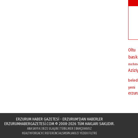
Oltu
bask
mehm
Azizi
beled
yeni
erzu
ERZURUM HABER GAZETESİ - ERZURUM'DAN HABERLER
ERZURUMHABERGAZETESI.COM
© 2008-2026 TÜM HAKLARI SAKLIDIR.
ANA SAYFA
|
BIZE ULAŞIN
|
TÜBILMER
|
BAHÇEHAVUZ
HEALTHFOREACH
|
REFERENCIALS
MSPA JAKUZI YEDEK FILTRE