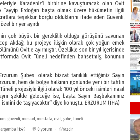
riyle Karadeniz’i birbirine kavuşturacak olan Ovit
 Tayyip Erdoğan başta olmak üzere hükümetin ilgili
atlara teşekkür borçlu olduklarını ifade eden Güvenli,
zel bir yer ayırdı.
’nin çok büyük bir gereklilik olduğu görüşünü savunan
ecep Akdağ, bu projeye ilişkin olarak çok yoğun emek
ümünü Ovit’e ayırmıştır. Özellikle son bir yıl içerisinde
tformda Ovit Tüneli hedefinden bahsetmiş, konunun
zurum Şubesi olarak bizzat tanıklık ettiğimiz Sayın
rzurum, hem de bölge halkının gönlünde yeni bir tahtın
üneli projesiyle ilgili olarak 100 yıl önceki isimleri nasıl
aynı şekilde geleceğe ise, başta Sayın Başbakanımız
 ismini de taşıyacaktır” diye konuştu. ERZURUM (İHA)
rum
,
guvenli
,
musiad
,
mustafa
,
ovit
,
şube
,
tüneli
 Çarşamba 11:49 · 💬 0 yorum ·
⎙ Yazdır