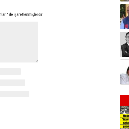
anlar
*
ile işaretlenmişlerdir