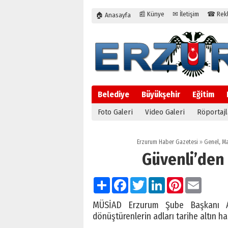
📰 Künye
✉ İletişim
☎ Rekla
🏠 Anasayfa
Belediye
Büyükşehir
Eğitim
Foto Galeri
Video Galeri
Röportajl
Erzurum Haber Gazetesi
»
Genel
,
Ma
Güvenli’den 
Paylaş
Facebook
Twitter
LinkedIn
Pinterest
Email
MÜSİAD Erzurum Şube Başkanı A.
dönüştürenlerin adları tarihe altın ha