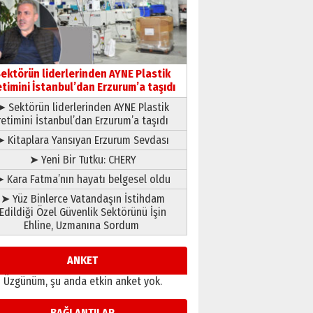
gönül adamı Faruk Terzioğlu!
13 Mayıs 2026 Çarşamba
Esat BİNDESEN
Başkan Sekmen’den Erzurum’a
bir vizyon proje daha!
ektörün liderlerinden AYNE Plastik
02 Ağustos 2026 Pazar
etimini İstanbul’dan Erzurum’a taşıdı
➤ Sektörün liderlerinden AYNE Plastik
retimini İstanbul’dan Erzurum’a taşıdı
➤ Kitaplara Yansıyan Erzurum Sevdası
➤ Yeni Bir Tutku: CHERY
 Kara Fatma’nın hayatı belgesel oldu
➤ Yüz Binlerce Vatandaşın İstihdam
Edildiği Özel Güvenlik Sektörünü İşin
Ehline, Uzmanına Sordum
ANKET
Üzgünüm, şu anda etkin anket yok.
BAĞLANTILAR