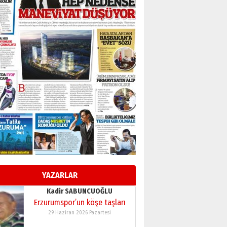
BİR BÖLÜM DEĞİL, BİR ÖMÜR
SEÇİYORSUNUZ… “NEDEN
ATATÜRK ÜNİVERSİTESİ?”
28 Temmuz 2026 Salı
Ahmet Gökhan YAZICI
Ahmed Yesevi’den bir
Alperen… ”Reisimiz” idi…
Hakka yürüdü.!
26 Mart 2026 Perşembe
Cem Bakırcı
Ardında bıraktığı hatıralarıyla
gönül adamı Faruk Terzioğlu!
13 Mayıs 2026 Çarşamba
Esat BİNDESEN
Başkan Sekmen’den Erzurum’a
bir vizyon proje daha!
YAZARLAR
02 Ağustos 2026 Pazar
Kadir SABUNCUOĞLU
Erzurumspor’un köşe taşları
29 Haziran 2026 Pazartesi