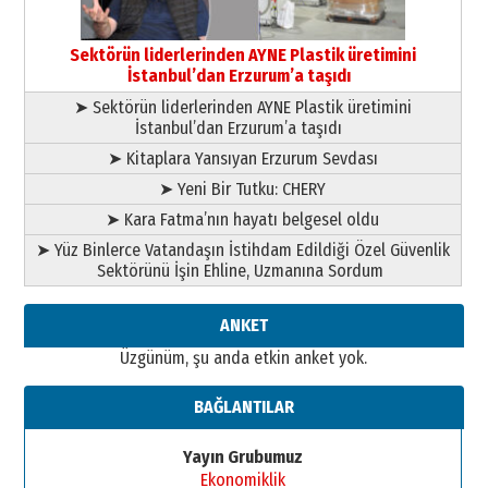
Orhan BOZKURT
17 Şubat 2026 Salı
Bir fotoğraf, bir şehir, bir
gazeteci… Dizginler kimin
Sektörün liderlerinden AYNE Plastik üretimini
elinde?
İstanbul’dan Erzurum’a taşıdı
31 Mart 2026 Salı
➤ Sektörün liderlerinden AYNE Plastik üretimini
A. Berhan Yılmaz
İstanbul’dan Erzurum’a taşıdı
BİR BÖLÜM DEĞİL, BİR ÖMÜR
SEÇİYORSUNUZ… “NEDEN
➤ Kitaplara Yansıyan Erzurum Sevdası
ATATÜRK ÜNİVERSİTESİ?”
➤ Yeni Bir Tutku: CHERY
28 Temmuz 2026 Salı
Ahmet Gökhan YAZICI
➤ Kara Fatma’nın hayatı belgesel oldu
Ahmed Yesevi’den bir Alperen…
➤ Yüz Binlerce Vatandaşın İstihdam Edildiği Özel Güvenlik
”Reisimiz” idi… Hakka yürüdü.!
Sektörünü İşin Ehline, Uzmanına Sordum
26 Mart 2026 Perşembe
Cem Bakırcı
ANKET
Ardında bıraktığı hatıralarıyla
Üzgünüm, şu anda etkin anket yok.
gönül adamı Faruk Terzioğlu!
13 Mayıs 2026 Çarşamba
BAĞLANTILAR
Esat BİNDESEN
Başkan Sekmen’den Erzurum’a
Yayın Grubumuz
bir vizyon proje daha!
Ekonomiklik
02 Ağustos 2026 Pazar