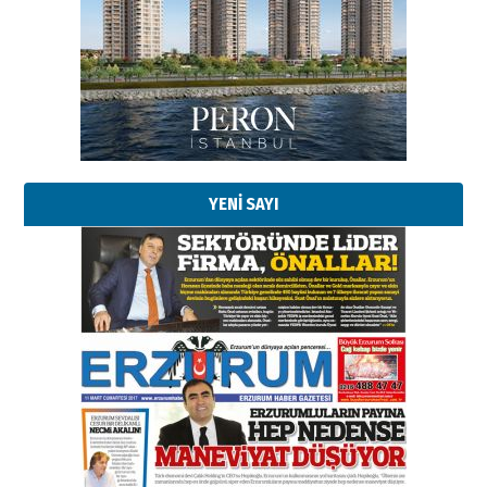
YENİ SAYI
Esat BİNDESEN
Başkan Sekmen’den Erzurum’a
bir vizyon proje daha!
02 Ağustos 2026 Pazar