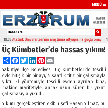
MENÜ ☰
:35
Atatürk Üniversitesi’nin araştırma altyapısına güçlü onay
12:04
Üç Kümbetler’de hassas yıkım!
Paylaş
Facebook
Twitter
LinkedIn
Pinterest
Email
Yakutiye İlçe Belediyesi, Üç Kümbetler’de tescilli
evle bitişik bir binayı, 4 saatlik titiz bir çalışmayla
yıktı. El yöntemiyle tescilli evden ayrılan bina,
makine marifetiyle, ancak uzun süren bir yıkım
çalışmasıyla yıkıldı.
Yıkımı gerçekleştiren ekibin şefi Hasan Yılmaz, bu