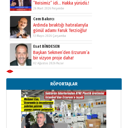
”Reisimiz” idi… Hakka yürüdü.!
26 Mart 2026 Perşembe
Cem Bakırcı
Ardında bıraktığı hatıralarıyla
gönül adamı Faruk Terzioğlu!
13 Mayıs 2026 Çarşamba
Esat BİNDESEN
Başkan Sekmen’den Erzurum’a
bir vizyon proje daha!
02 Ağustos 2026 Pazar
◀
▶
Kadir SABUNCUOĞLU
Erzurumspor’un köşe taşları
RÖPORTAJLAR
29 Haziran 2026 Pazartesi
Kenan GÜLERCİ
Murat Şahsuvaroğlu ERKON’da
çıtayı yukarı taşırken,
yönetimdekiler aşağı
çekmemeli!