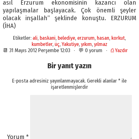
asıl Erzurum ekonomisinin kazancı olan
yapılaşmalar başlayacak. Çok önemli şeyler
olacak inşallah” şeklinde konuştu. ERZURUM
(İHA)
Etiketler:
ali
,
baskani
,
belediye
,
erzurum
,
hasan
,
korkut
,
kumbetler
,
üç
,
Yakutiye
,
yıkım
,
yılmaz
📆 31 Mayıs 2012 Perşembe 12:03 · 💬 0 yorum ·
⎙ Yazdır
Bir yanıt yazın
E-posta adresiniz yayınlanmayacak.
Gerekli alanlar
*
ile
işaretlenmişlerdir
Yorum
*