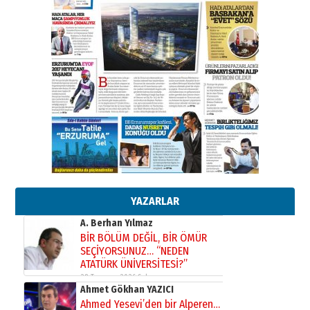
Kadir SABUNCUOĞLU
Erzurumspor’un köşe taşları
29 Haziran 2026 Pazartesi
Kenan GÜLERCİ
Murat Şahsuvaroğlu ERKON’da
çıtayı yukarı taşırken,
yönetimdekiler aşağı
çekmemeli!
Orhan BOZKURT
17 Şubat 2026 Salı
Bir fotoğraf, bir şehir, bir
gazeteci… Dizginler kimin
elinde?
YAZARLAR
31 Mart 2026 Salı
A. Berhan Yılmaz
BİR BÖLÜM DEĞİL, BİR ÖMÜR
SEÇİYORSUNUZ… “NEDEN
ATATÜRK ÜNİVERSİTESİ?”
28 Temmuz 2026 Salı
Ahmet Gökhan YAZICI
Ahmed Yesevi’den bir Alperen…