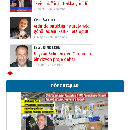
”Reisimiz” idi… Hakka yürüdü.!
26 Mart 2026 Perşembe
Cem Bakırcı
Ardında bıraktığı hatıralarıyla
gönül adamı Faruk Terzioğlu!
13 Mayıs 2026 Çarşamba
Esat BİNDESEN
Başkan Sekmen’den Erzurum’a
bir vizyon proje daha!
02 Ağustos 2026 Pazar
◀
▶
Kadir SABUNCUOĞLU
Erzurumspor’un köşe taşları
RÖPORTAJLAR
29 Haziran 2026 Pazartesi
Kenan GÜLERCİ
Murat Şahsuvaroğlu ERKON’da
çıtayı yukarı taşırken,
yönetimdekiler aşağı
çekmemeli!