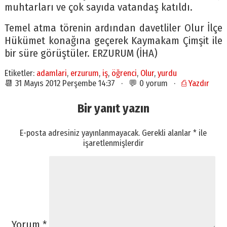
muhtarları ve çok sayıda vatandaş katıldı.
Temel atma törenin ardından davetliler Olur İlçe
Hükümet konağına geçerek Kaymakam Çimşit ile
bir süre görüştüler. ERZURUM (İHA)
Etiketler:
adamlari
,
erzurum
,
iş
,
öğrenci
,
Olur
,
yurdu
📆 31 Mayıs 2012 Perşembe 14:37 · 💬 0 yorum ·
⎙ Yazdır
Bir yanıt yazın
E-posta adresiniz yayınlanmayacak.
Gerekli alanlar
*
ile
işaretlenmişlerdir
Yorum
*