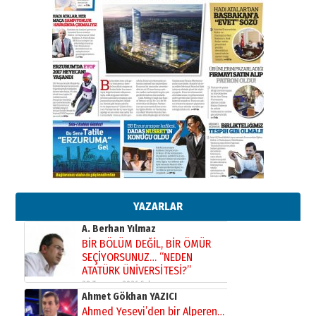
Kadir SABUNCUOĞLU
Erzurumspor’un köşe taşları
29 Haziran 2026 Pazartesi
Kenan GÜLERCİ
Murat Şahsuvaroğlu ERKON’da
çıtayı yukarı taşırken,
yönetimdekiler aşağı
çekmemeli!
Orhan BOZKURT
17 Şubat 2026 Salı
Bir fotoğraf, bir şehir, bir
gazeteci… Dizginler kimin
elinde?
YAZARLAR
31 Mart 2026 Salı
A. Berhan Yılmaz
BİR BÖLÜM DEĞİL, BİR ÖMÜR
SEÇİYORSUNUZ… “NEDEN
ATATÜRK ÜNİVERSİTESİ?”
28 Temmuz 2026 Salı
Ahmet Gökhan YAZICI
Ahmed Yesevi’den bir Alperen…