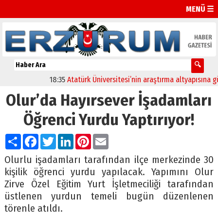
MENÜ ☰
18:35
Atatürk Üniversitesi’nin araştırma altyapısına güçl
Olur’da Hayırsever İşadamları
Öğrenci Yurdu Yaptırıyor!
Paylaş
Facebook
Twitter
LinkedIn
Pinterest
Email
Olurlu işadamları tarafından ilçe merkezinde 30
kişilik öğrenci yurdu yapılacak. Yapımını Olur
Zirve Özel Eğitim Yurt İşletmeciliği tarafından
üstlenen yurdun temeli bugün düzenlenen
törenle atıldı.