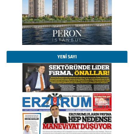
YENİ SAYI
Esat BİNDESEN
Başkan Sekmen’den Erzurum’a
bir vizyon proje daha!
02 Ağustos 2026 Pazar