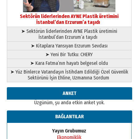
Orhan BOZKURT
17 Şubat 2026 Salı
Bir fotoğraf, bir şehir, bir
gazeteci… Dizginler kimin
Sektörün liderlerinden AYNE Plastik üretimini
elinde?
İstanbul’dan Erzurum’a taşıdı
31 Mart 2026 Salı
➤ Sektörün liderlerinden AYNE Plastik üretimini
A. Berhan Yılmaz
İstanbul’dan Erzurum’a taşıdı
BİR BÖLÜM DEĞİL, BİR ÖMÜR
SEÇİYORSUNUZ… “NEDEN
➤ Kitaplara Yansıyan Erzurum Sevdası
ATATÜRK ÜNİVERSİTESİ?”
➤ Yeni Bir Tutku: CHERY
28 Temmuz 2026 Salı
Ahmet Gökhan YAZICI
➤ Kara Fatma’nın hayatı belgesel oldu
Ahmed Yesevi’den bir Alperen…
➤ Yüz Binlerce Vatandaşın İstihdam Edildiği Özel Güvenlik
”Reisimiz” idi… Hakka yürüdü.!
Sektörünü İşin Ehline, Uzmanına Sordum
26 Mart 2026 Perşembe
Cem Bakırcı
ANKET
Ardında bıraktığı hatıralarıyla
Üzgünüm, şu anda etkin anket yok.
gönül adamı Faruk Terzioğlu!
13 Mayıs 2026 Çarşamba
BAĞLANTILAR
Esat BİNDESEN
Başkan Sekmen’den Erzurum’a
Yayın Grubumuz
bir vizyon proje daha!
Ekonomiklik
02 Ağustos 2026 Pazar