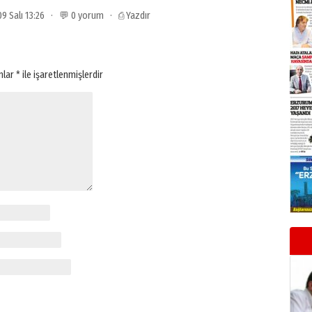
009 Salı 13:26 · 💬 0 yorum ·
⎙ Yazdır
anlar
*
ile işaretlenmişlerdir