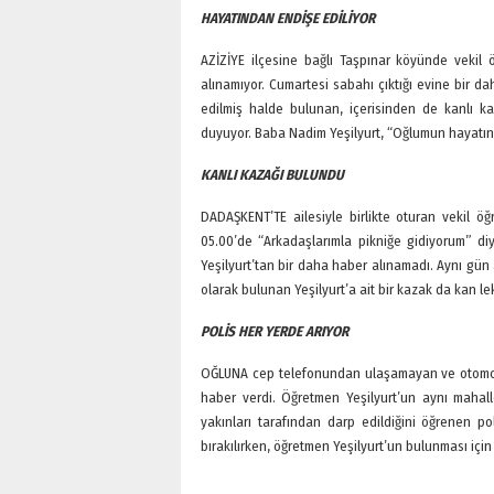
HAYATINDAN ENDİŞE EDİLİYOR
AZİZİYE ilçesine bağlı Taşpınar köyünde vekil
alınamıyor. Cumartesi sabahı çıktığı evine bir d
edilmiş halde bulunan, içerisinden de kanlı ka
duyuyor. Baba Nadim Yeşilyurt, “Oğlumun hayatı
KANLI KAZAĞI BULUNDU
DADAŞKENT’TE ailesiyle birlikte oturan vekil ö
05.00’de “Arkadaşlarımla pikniğe gidiyorum” di
Yeşilyurt’tan bir daha haber alınamadı. Aynı gün 
olarak bulunan Yeşilyurt’a ait bir kazak da kan le
POLİS HER YERDE ARIYOR
OĞLUNA cep telefonundan ulaşamayan ve otomobi
haber verdi. Öğretmen Yeşilyurt’un aynı mahall
yakınları tarafından darp edildiğini öğrenen pol
bırakılırken, öğretmen Yeşilyurt’un bulunması için