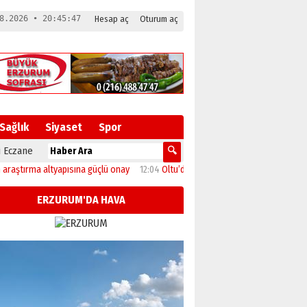
8.2026 • 20:45:48
Hesap aç
Oturum aç
Sağlık
Siyaset
Spor
 Eczane
rma altyapısına güçlü onay
12:04
Oltu’da festival coşkusu konserle zirveye ulaş
ERZURUM'DA HAVA