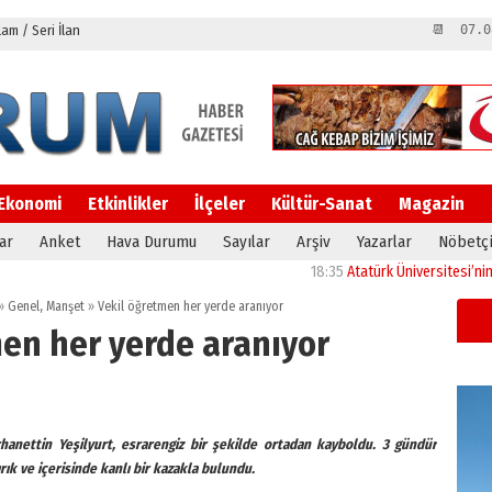
m / Seri İlan
📆 07.0
Ekonomi
Etkinlikler
İlçeler
Kültür-Sanat
Magazin
ar
Anket
Hava Durumu
Sayılar
Arşiv
Yazarlar
Nöbetçi
18:35
Atatürk Üniversitesi’nin araştı
»
Genel
,
Manşet
»
Vekil öğretmen her yerde aranıyor
men her yerde aranıyor
anettin Yeşilyurt, esrarengiz bir şekilde ortadan kayboldu. 3 gündür
ık ve içerisinde kanlı bir kazakla bulundu.