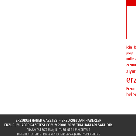
b
icin
proje
milletv
erzuru
ziya
er
Erzur
bele
ERZURUM HABER GAZETESİ - ERZURUM'DAN HABERLER
ERZURUMHABERGAZETESI.COM
© 2008-2026 TÜM HAKLARI SAKLIDIR.
ANA SAYFA
|
BIZE ULAŞIN
|
TÜBILMER
|
BAHÇEHAVUZ
DIFFERENTSCIENCE
|
DIFFERENTSCIENCE
MSPA JAKUZI YEDEK FILTRE