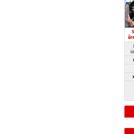
S
ür
ü
➤