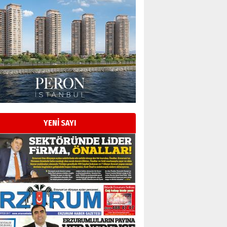
Esat BİNDESEN
Başkan Sekmen’den Erzurum’a
bir vizyon proje daha!
02 Ağustos 2026 Pazar
Kadir SABUNCUOĞLU
Erzurumspor’un köşe taşları
29 Haziran 2026 Pazartesi
YENİ SAYI
Kenan GÜLERCİ
Murat Şahsuvaroğlu ERKON’da
çıtayı yukarı taşırken,
yönetimdekiler aşağı
çekmemeli!
Orhan BOZKURT
17 Şubat 2026 Salı
Bir fotoğraf, bir şehir, bir
gazeteci… Dizginler kimin
elinde?
31 Mart 2026 Salı
A. Berhan Yılmaz