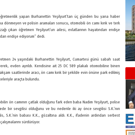
 öğretmenlik yapan Burhanettin Yeşilyurt’tan üç günden bu yana haber
aha dönmeyen ve polisin aramaları sonucu, otomobili ön camı kırık ve terk
zağı çıkan öğretmen Yeşilyurt’un ailesi, evlatlarının hayatından endişe
ndan endişe ediyorum” dedi.
ğretmen 24 yaşındaki Burhanettin Yeşilyurt, Cumartesi günü sabah saat
yerek, evden ayrıldı. Kendisine ait 25 DC 589 plakalı otomobiline binen
akşam saatlerinde aracı, ön camı kırık bir şekilde evin önüne park edilmiş
keleriyle araçta bulundu.
lin ön camının çatlak olduğunu fark eden baba Nadim Yeşilyurt, polise
ede bir sevgilisi olduğunu ve bu nedenle iki ay önce sevgilisi S.K.’nın
is, S.K.’nin babası K.K., gözaltına aldı. K.K., ifadenin ardından serbest
 çalışmalarını sürdürüyor.