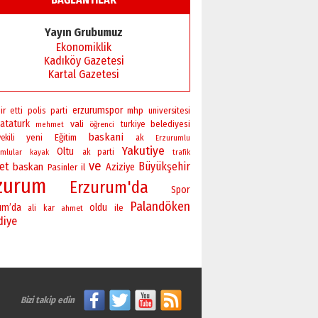
Yayın Grubumuz
Ekonomiklik
Kadıköy Gazetesi
Kartal Gazetesi
ir
erzurumspor
polis
mhp
universitesi
etti
parti
ataturk
vali
belediyesi
öğrenci
turkiye
mehmet
baskani
yeni
Eğitim
ekili
ak
Erzurumlu
Yakutiye
Oltu
mlular
ak parti
kayak
trafik
ve
ret
Büyükşehir
baskan
Aziziye
Pasinler
il
zurum
Erzurum'da
Spor
Palandöken
um’da
oldu
ile
ali
kar
ahmet
diye
Bizi takip edin