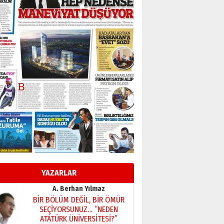
BİR BÖLÜM DEĞİL, BİR ÖMÜR
SEÇİYORSUNUZ… “NEDEN
ATATÜRK ÜNİVERSİTESİ?”
28 Temmuz 2026 Salı
Ahmet Gökhan YAZICI
Ahmed Yesevi’den bir
Alperen… ”Reisimiz” idi…
Hakka yürüdü.!
26 Mart 2026 Perşembe
Cem Bakırcı
Ardında bıraktığı hatıralarıyla
gönül adamı Faruk Terzioğlu!
13 Mayıs 2026 Çarşamba
Esat BİNDESEN
Başkan Sekmen’den Erzurum’a
bir vizyon proje daha!
YAZARLAR
02 Ağustos 2026 Pazar
Kadir SABUNCUOĞLU
Erzurumspor’un köşe taşları
29 Haziran 2026 Pazartesi