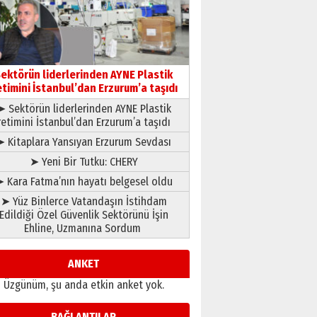
gönül adamı Faruk Terzioğlu!
13 Mayıs 2026 Çarşamba
Esat BİNDESEN
Başkan Sekmen’den Erzurum’a
bir vizyon proje daha!
ektörün liderlerinden AYNE Plastik
02 Ağustos 2026 Pazar
etimini İstanbul’dan Erzurum’a taşıdı
➤ Sektörün liderlerinden AYNE Plastik
retimini İstanbul’dan Erzurum’a taşıdı
➤ Kitaplara Yansıyan Erzurum Sevdası
➤ Yeni Bir Tutku: CHERY
 Kara Fatma’nın hayatı belgesel oldu
➤ Yüz Binlerce Vatandaşın İstihdam
Edildiği Özel Güvenlik Sektörünü İşin
Ehline, Uzmanına Sordum
ANKET
Üzgünüm, şu anda etkin anket yok.
BAĞLANTILAR