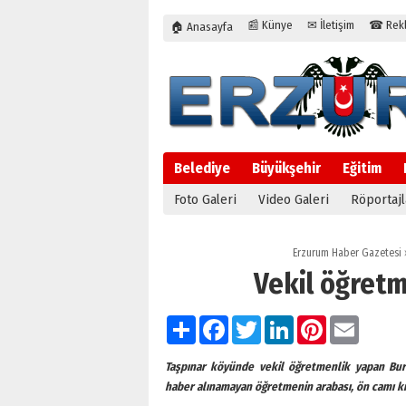
📰 Künye
✉ İletişim
☎ Rekla
🏠 Anasayfa
Belediye
Büyükşehir
Eğitim
Foto Galeri
Video Galeri
Röportajl
Erzurum Haber Gazetesi
Vekil öğret
Paylaş
Facebook
Twitter
LinkedIn
Pinterest
Email
Taşpınar köyünde vekil öğretmenlik yapan Burh
haber alınamayan öğretmenin arabası, ön camı kır