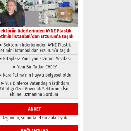
gönül adamı Faruk Terzioğlu!
13 Mayıs 2026 Çarşamba
Esat BİNDESEN
Başkan Sekmen’den Erzurum’a
bir vizyon proje daha!
ektörün liderlerinden AYNE Plastik
02 Ağustos 2026 Pazar
etimini İstanbul’dan Erzurum’a taşıdı
➤ Sektörün liderlerinden AYNE Plastik
retimini İstanbul’dan Erzurum’a taşıdı
➤ Kitaplara Yansıyan Erzurum Sevdası
➤ Yeni Bir Tutku: CHERY
 Kara Fatma’nın hayatı belgesel oldu
➤ Yüz Binlerce Vatandaşın İstihdam
Edildiği Özel Güvenlik Sektörünü İşin
Ehline, Uzmanına Sordum
ANKET
Üzgünüm, şu anda etkin anket yok.
BAĞLANTILAR