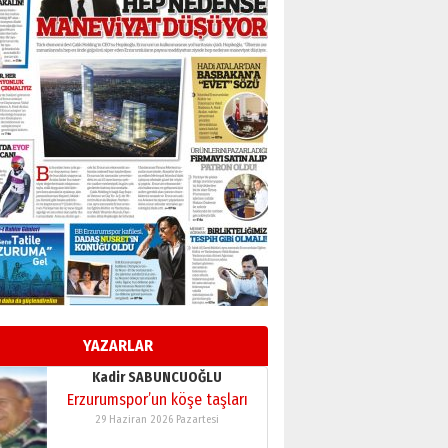
BİR BÖLÜM DEĞİL, BİR ÖMÜR
SEÇİYORSUNUZ… “NEDEN
ATATÜRK ÜNİVERSİTESİ?”
28 Temmuz 2026 Salı
Ahmet Gökhan YAZICI
Ahmed Yesevi’den bir
Alperen… ”Reisimiz” idi…
Hakka yürüdü.!
26 Mart 2026 Perşembe
Cem Bakırcı
Ardında bıraktığı hatıralarıyla
gönül adamı Faruk Terzioğlu!
13 Mayıs 2026 Çarşamba
Esat BİNDESEN
Başkan Sekmen’den Erzurum’a
bir vizyon proje daha!
YAZARLAR
02 Ağustos 2026 Pazar
Kadir SABUNCUOĞLU
Erzurumspor’un köşe taşları
29 Haziran 2026 Pazartesi