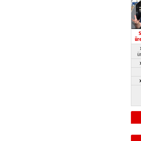
S
ür
ü
➤