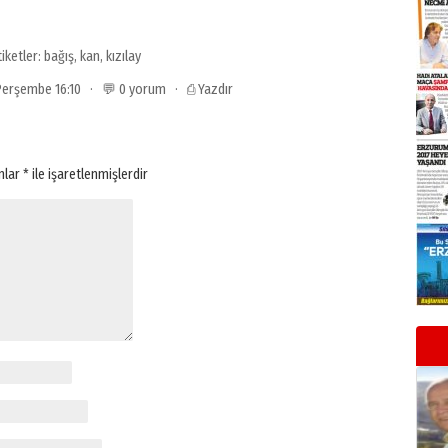
tiketler:
bağış
,
kan
,
kızılay
9 Perşembe 16:10 · 💬 0 yorum ·
⎙ Yazdır
anlar
*
ile işaretlenmişlerdir