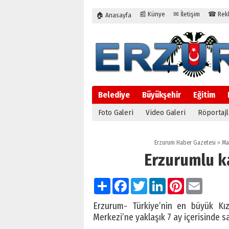
📰 Künye
✉ İletişim
☎ Rekla
🏠 Anasayfa
Belediye
Büyükşehir
Eğitim
Foto Galeri
Video Galeri
Röportajl
Erzurum Haber Gazetesi
»
Ma
Erzurumlu ka
Paylaş
Facebook
Twitter
LinkedIn
Pinterest
Email
Erzurum- Türkiye’nin en büyük Kı
Merkezi’ne yaklaşık 7 ay içerisinde s