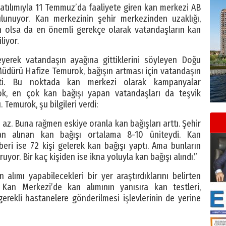
tılımıyla 11 Temmuz’da faaliyete giren kan merkezi AB
lunuyor. Kan merkezinin şehir merkezinden uzaklığı,
n olsa da en önemli gerekçe olarak vatandaşların kan
liyor.
erek vatandaşın ayağına gittiklerini söyleyen Doğu
üdürü Hafize Temurok, bağışın artması için vatandaşın
elirtti. Bu noktada kan merkezi olarak kampanyalar
ok, en çok kan bağışı yapan vatandaşları da teşvik
 Temurok, şu bilgileri verdi:
az. Buna rağmen eskiye oranla kan bağışları arttı. Şehir
n alınan kan bağışı ortalama 8-10 üniteydi. Kan
eri ise 72 kişi gelerek kan bağışı yaptı. Ama bunların
uyor. Bir kaç kişiden ise ikna yoluyla kan bağışı alındı.”
alımı yapabilecekleri bir yer araştırdıklarını belirten
an Merkezi’de kan alımının yanısıra kan testleri,
erekli hastanelere gönderilmesi işlevlerinin de yerine