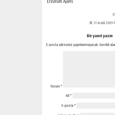
Erzurum Ajans
E
📆 31 Aralık 200
Bir yanıt yazın
E-posta adresiniz yayınlanmayacak.
Gerekli al
Yorum
*
Ad
*
E-posta
*