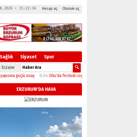
8.2026 • 15:22:35
Hesap aç
Oturum aç
Sağlık
Siyaset
Spor
 Eczane
na güçlü onay
12:04
Oltu’da festival coşkusu konserle zirveye ulaştı
11:46
Baş
ERZURUM'DA HAVA