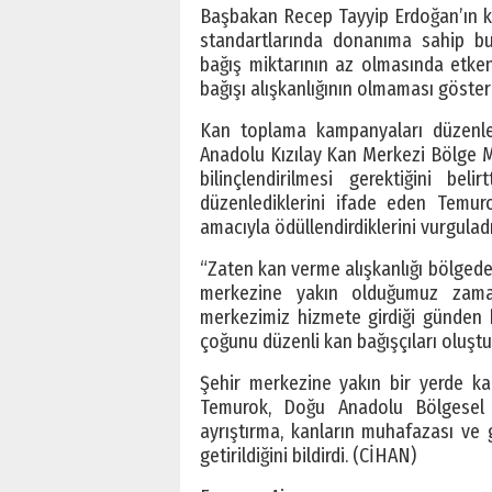
Başbakan Recep Tayyip Erdoğan’ın ka
standartlarında donanıma sahip bu
bağış miktarının az olmasında etke
bağışı alışkanlığının olmaması gösteri
Kan toplama kampanyaları düzenley
Anadolu Kızılay Kan Merkezi Bölge M
bilinçlendirilmesi gerektiğini b
düzenlediklerini ifade eden Temur
amacıyla ödüllendirdiklerini vurguladı.
“Zaten kan verme alışkanlığı bölgede 
merkezine yakın olduğumuz zama
merkezimiz hizmete girdiği günden b
çoğunu düzenli kan bağışçıları oluştur
Şehir merkezine yakın bir yerde kan 
Temurok, Doğu Anadolu Bölgesel K
ayrıştırma, kanların muhafazası ve g
getirildiğini bildirdi. (CİHAN)