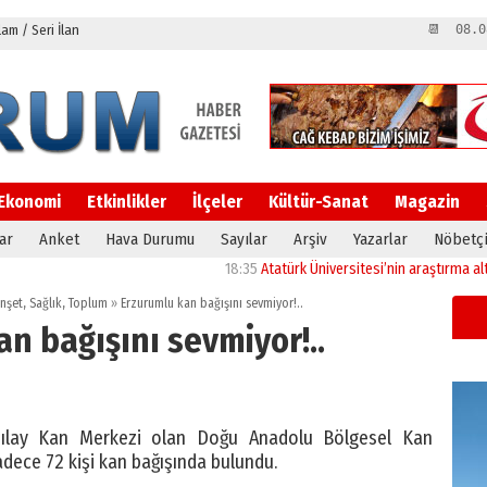
m / Seri İlan
📆 08.0
Ekonomi
Etkinlikler
İlçeler
Kültür-Sanat
Magazin
ar
Anket
Hava Durumu
Sayılar
Arşiv
Yazarlar
Nöbetçi
18:35
Atatürk Üniversitesi’nin araştırma altyapısı
nşet
,
Sağlık
,
Toplum
»
Erzurumlu kan bağışını sevmiyor!..
n bağışını sevmiyor!..
zılay Kan Merkezi olan Doğu Anadolu Bölgesel Kan
adece 72 kişi kan bağışında bulundu.