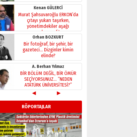
Kenan GÜLERCİ
Murat Şahsuvaroğlu ERKON’da
çıtayı yukarı taşırken,
yönetimdekiler aşağı
çekmemeli!
Orhan BOZKURT
17 Şubat 2026 Salı
Bir fotoğraf, bir şehir, bir
gazeteci… Dizginler kimin
elinde?
31 Mart 2026 Salı
A. Berhan Yılmaz
BİR BÖLÜM DEĞİL, BİR ÖMÜR
SEÇİYORSUNUZ… “NEDEN
ATATÜRK ÜNİVERSİTESİ?”
28 Temmuz 2026 Salı
◀
▶
Ahmet Gökhan YAZICI
Ahmed Yesevi’den bir
RÖPORTAJLAR
Alperen… ”Reisimiz” idi…
Hakka yürüdü.!
26 Mart 2026 Perşembe
Cem Bakırcı
Ardında bıraktığı hatıralarıyla