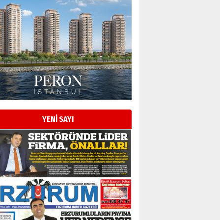
Esat BİNDESEN
Başkan Sekmen’den Erzurum’a
bir vizyon proje daha!
02 Ağustos 2026 Pazar
Kadir SABUNCUOĞLU
Erzurumspor’un köşe taşları
29 Haziran 2026 Pazartesi
YENİ SAYI
Kenan GÜLERCİ
Murat Şahsuvaroğlu ERKON’da
çıtayı yukarı taşırken,
yönetimdekiler aşağı
çekmemeli!
Orhan BOZKURT
17 Şubat 2026 Salı
Bir fotoğraf, bir şehir, bir
gazeteci… Dizginler kimin
elinde?
31 Mart 2026 Salı
A. Berhan Yılmaz