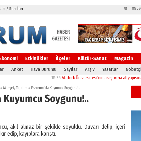
m / Seri İlan
📆 08.0
Ekonomi
Etkinlikler
İlçeler
Kültür-Sanat
Magazin
ar
Anket
Hava Durumu
Sayılar
Arşiv
Yazarlar
Nöbetçi
18:35
Atatürk Üniversitesi’nin araştırma altyapısına güçlü
»
Manşet
,
Toplum
»
Erzurum’da Kuyumcu Soygunu!..
 Kuyumcu Soygunu!..
cu, akıl almaz bir şekilde soyuldu. Duvarı delip, içeri
r edip, kayıplara karıştı.