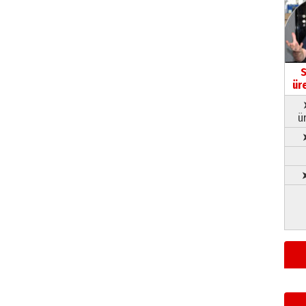
S
ür
ü
➤