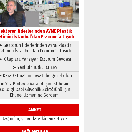
gönül adamı Faruk Terzioğlu!
13 Mayıs 2026 Çarşamba
Esat BİNDESEN
Başkan Sekmen’den Erzurum’a
bir vizyon proje daha!
ektörün liderlerinden AYNE Plastik
02 Ağustos 2026 Pazar
etimini İstanbul’dan Erzurum’a taşıdı
➤ Sektörün liderlerinden AYNE Plastik
retimini İstanbul’dan Erzurum’a taşıdı
➤ Kitaplara Yansıyan Erzurum Sevdası
➤ Yeni Bir Tutku: CHERY
 Kara Fatma’nın hayatı belgesel oldu
➤ Yüz Binlerce Vatandaşın İstihdam
Edildiği Özel Güvenlik Sektörünü İşin
Ehline, Uzmanına Sordum
ANKET
Üzgünüm, şu anda etkin anket yok.
BAĞLANTILAR