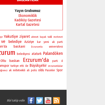
Yayın Grubumuz
Ekonomiklik
Kadıköy Gazetesi
Kartal Gazetesi
Yakutiye
ziyaret
vali
ahmet
oje
kayak
mehmet
ve
belediye
Aziziye
yeni
kar
ak parti
baskani
um’da
universitesi
Erzurumlu
zurum
Palandöken
ataturk
belediyesi
Erzurum'da
baskan
Oltu
il
parti
Büyükşehir
rumspor
ile
turkiye
etti
erzurumlular
oldu
Spor
polis
Pasinler
öğrenci
ak
milletvekili
ali
Bizi takip edin