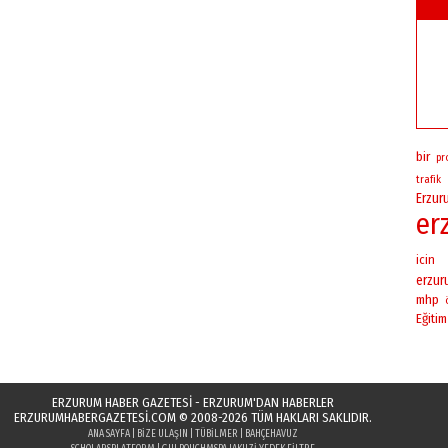
bir
pr
trafik
Erzur
er
icin
erzu
mhp
Eğitim
ERZURUM HABER GAZETESİ - ERZURUM'DAN HABERLER
ERZURUMHABERGAZETESI.COM
© 2008-2026 TÜM HAKLARI SAKLIDIR.
ANA SAYFA
|
BIZE ULAŞIN
|
TÜBILMER
|
BAHÇEHAVUZ