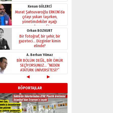
Kenan GÜLERCİ
Murat Şahsuvaroğlu ERKON’da
çıtayı yukarı taşırken,
yönetimdekiler aşağı
çekmemeli!
Orhan BOZKURT
17 Şubat 2026 Salı
Bir fotoğraf, bir şehir, bir
gazeteci… Dizginler kimin
elinde?
31 Mart 2026 Salı
A. Berhan Yılmaz
BİR BÖLÜM DEĞİL, BİR ÖMÜR
SEÇİYORSUNUZ… “NEDEN
ATATÜRK ÜNİVERSİTESİ?”
28 Temmuz 2026 Salı
◀
▶
Ahmet Gökhan YAZICI
Ahmed Yesevi’den bir
RÖPORTAJLAR
Alperen… ”Reisimiz” idi…
Hakka yürüdü.!
26 Mart 2026 Perşembe
Cem Bakırcı
Ardında bıraktığı hatıralarıyla