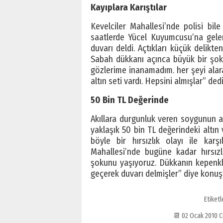
Kayıplara Karıştılar
Kevelciler Mahallesi’nde polisi bile
saatlerde Yücel Kuyumcusu’na gelen 
duvarı deldi. Açtıkları küçük delikten
Sabah dükkanı açınca büyük bir şok
gözlerime inanamadım. her şeyi alara
altın seti vardı. Hepsini almışlar” dedi
50 Bin TL Değerinde
Akıllara durgunluk veren soygunun a
yaklaşık 50 bin TL değerindeki altın 
böyle bir hırsızlık olayı ile karş
Mahallesi’nde bugüne kadar hırsızl
şokunu yaşıyoruz. Dükkanın kepenkle
geçerek duvarı delmişler” diye kon
Etiketl
📆 02 Ocak 2010 