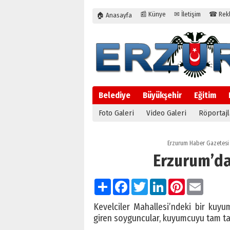
📰 Künye
✉ İletişim
☎ Rekla
🏠 Anasayfa
Belediye
Büyükşehir
Eğitim
Foto Galeri
Video Galeri
Röportajl
Erzurum Haber Gazetesi
Erzurum’da
Paylaş
Facebook
Twitter
LinkedIn
Pinterest
Email
Kevelciler Mahallesi’ndeki bir kuyum
giren soyguncular, kuyumcuyu tam takı