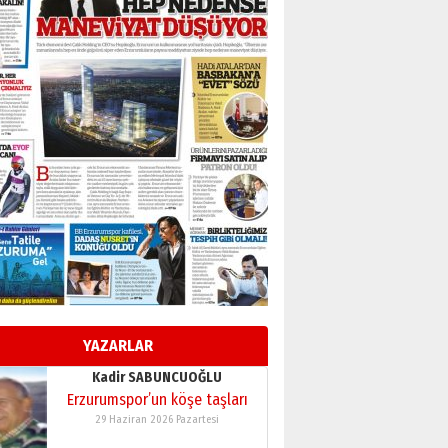
BİR BÖLÜM DEĞİL, BİR ÖMÜR
SEÇİYORSUNUZ… “NEDEN
ATATÜRK ÜNİVERSİTESİ?”
28 Temmuz 2026 Salı
Ahmet Gökhan YAZICI
Ahmed Yesevi’den bir
Alperen… ”Reisimiz” idi…
Hakka yürüdü.!
26 Mart 2026 Perşembe
Cem Bakırcı
Ardında bıraktığı hatıralarıyla
gönül adamı Faruk Terzioğlu!
13 Mayıs 2026 Çarşamba
Esat BİNDESEN
Başkan Sekmen’den Erzurum’a
bir vizyon proje daha!
YAZARLAR
02 Ağustos 2026 Pazar
Kadir SABUNCUOĞLU
Erzurumspor’un köşe taşları
29 Haziran 2026 Pazartesi