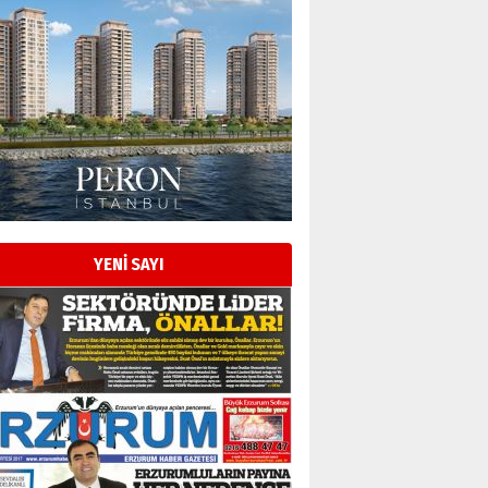
Esat BİNDESEN
Başkan Sekmen’den Erzurum’a
bir vizyon proje daha!
02 Ağustos 2026 Pazar
Kadir SABUNCUOĞLU
Erzurumspor’un köşe taşları
29 Haziran 2026 Pazartesi
YENİ SAYI
Kenan GÜLERCİ
Murat Şahsuvaroğlu ERKON’da
çıtayı yukarı taşırken,
yönetimdekiler aşağı
çekmemeli!
Orhan BOZKURT
17 Şubat 2026 Salı
Bir fotoğraf, bir şehir, bir
gazeteci… Dizginler kimin
elinde?
31 Mart 2026 Salı
A. Berhan Yılmaz