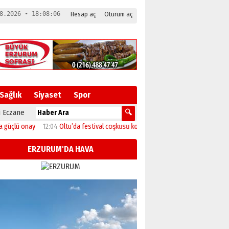
8.2026 • 18:08:06
Hesap aç
Oturum aç
Sağlık
Siyaset
Spor
 Eczane
 onay
12:04
Oltu’da festival coşkusu konserle zirveye ulaştı
11:46
Başkan Sek
ERZURUM'DA HAVA