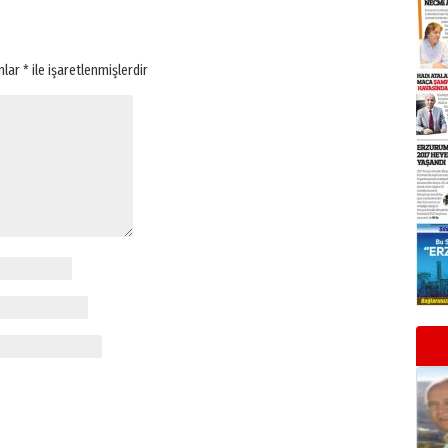
anlar
*
ile işaretlenmişlerdir