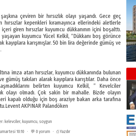
 şaşkına çeviren bir hırsızlık olayı yaşandı. Gece geç
hırsızlar kepenkleri kıramayınca ellerindeki aletlerle
 içeri giren hırsızlar kuyumcu dükkanının içini boşalttı.
 yaşayan kuyumcu Yücel Kelkil, “Dükkanı boş görünce
k kayıplara karışmışlar. 50 bin lira değerinde gümüş ve
.
ltına imza atan hırsızlar, kuyumcu dükkanında bulunan
ve gümüş takıları alarak kayıplara karıştılar. Daha önce
ılaşmadıklarını belirten kuyumcu Kelkil, ” Kevelciler
ık olayı olmadı. Çok sakin bir mahalle. Bizde olayın
ri kapalı olduğu için boş araziye bakan arka tarafına
uştu.Levent AKPINAR Palandöken
er:
kelevciler
,
kuyumcu
,
soygun
Cumartesi 10:10 · 💬 0 yorum ·
⎙ Yazdır