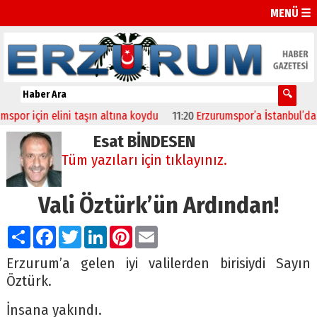
MENÜ ☰
için elini taşın altına koydu
11:20
Erzurumspor’a İstanbul’da Dad
Esat BİNDESEN
Tüm yazıları için tıklayınız.
Vali Öztürk’ün Ardından!
Paylaş
Facebook
Twitter
LinkedIn
Pinterest
Email
Erzurum’a gelen iyi valilerden birisiydi Sayın
Öztürk.
İnsana yakındı.