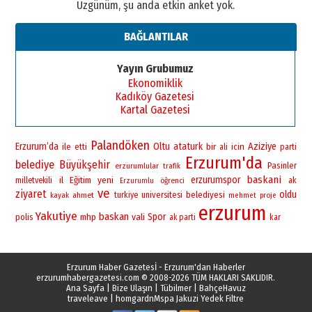
Üzgünüm, şu anda etkin anket yok.
BAĞLANTILAR
Yayın Grubumuz
Ekonomiklik
Kadıköy Gazetesi
Kartal Gazetesi
Palandöken
Erzurum’da
Oltu
ataturk
bir
Aziziye
ile
icin
etti
ali
parti
Erzurum'da
belediye
Büyükşehir
Pasinler
erzurumlular
trafik
baskani
yeni
erzurumspor
il
Eğitim
milletvekili
öğrenci
ak
Erzurumlu
ve
ziyaret
oldu
universitesi
belediyesi
ahmet
turkiye
kayak
mehmet
proje
erzurum
Yakutiye
baskan
vali
Spor
polis
mhp
ak parti
kar
Erzurum Haber Gazetesİ - Erzurum'dan Haberler
erzurumhabergazetesi.com
© 2008-2026 TÜM HAKLARI SAKLIDIR.
Ana Sayfa
|
Bize Ulaşın
|
Tübilmer
|
BahçeHavuz
traveleave
|
homgardn
Mspa Jakuzi Yedek Filtre