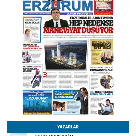
gazeteci… Dizginler kimin
elinde?
31 Mart 2026 Salı
A. Berhan Yılmaz
BİR BÖLÜM DEĞİL, BİR ÖMÜR
SEÇİYORSUNUZ… “NEDEN
ATATÜRK ÜNİVERSİTESİ?”
28 Temmuz 2026 Salı
Ahmet Gökhan YAZICI
Ahmed Yesevi’den bir Alperen…
”Reisimiz” idi… Hakka yürüdü.!
26 Mart 2026 Perşembe
Cem Bakırcı
Ardında bıraktığı hatıralarıyla
gönül adamı Faruk Terzioğlu!
13 Mayıs 2026 Çarşamba
Esat BİNDESEN
TRT’NİN BÖLGEYE AÇILAN SESİ
09 Ağustos 2026 Pazar
YAZARLAR