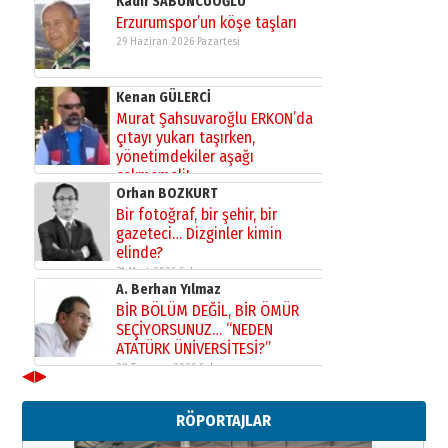
Kadir SABUNCUOĞLU
Erzurumspor’un köşe taşları
29 Haziran 2026 Pazartesi
Kenan GÜLERCİ
Murat Şahsuvaroğlu ERKON’da
çıtayı yukarı taşırken,
yönetimdekiler aşağı
çekmemeli!
Orhan BOZKURT
17 Şubat 2026 Salı
Bir fotoğraf, bir şehir, bir
gazeteci… Dizginler kimin
elinde?
31 Mart 2026 Salı
A. Berhan Yılmaz
BİR BÖLÜM DEĞİL, BİR ÖMÜR
SEÇİYORSUNUZ… “NEDEN
ATATÜRK ÜNİVERSİTESİ?”
28 Temmuz 2026 Salı
◀
▶
Ahmet Gökhan YAZICI
Ahmed Yesevi’den bir Alperen…
RÖPORTAJLAR
”Reisimiz” idi… Hakka yürüdü.!
26 Mart 2026 Perşembe