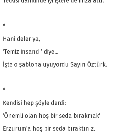
Yetkisi dahilinde iyi işlere de imza attı.
*
Hani deler ya,
‘Temiz insandı’ diye…
İşte o şablona uyuyordu Sayın Öztürk.
*
Kendisi hep şöyle derdi:
‘Önemli olan hoş bir seda bırakmak’
Erzurum’a hoş bir seda bıraktınız.