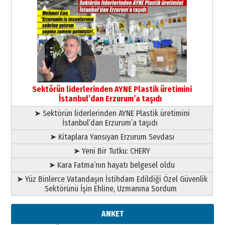
Cem Bakırcı
Ardında bıraktığı hatıralarıyla
gönül adamı Faruk Terzioğlu!
13 Mayıs 2026 Çarşamba
Esat BİNDESEN
TRT’NİN BÖLGEYE AÇILAN SESİ
09 Ağustos 2026 Pazar
Sektörün liderlerinden AYNE Plastik üretimini
İstanbul’dan Erzurum’a taşıdı
➤ Sektörün liderlerinden AYNE Plastik üretimini
İstanbul’dan Erzurum’a taşıdı
➤ Kitaplara Yansıyan Erzurum Sevdası
➤ Yeni Bir Tutku: CHERY
➤ Kara Fatma’nın hayatı belgesel oldu
➤ Yüz Binlerce Vatandaşın İstihdam Edildiği Özel Güvenlik
Sektörünü İşin Ehline, Uzmanına Sordum
ANKET