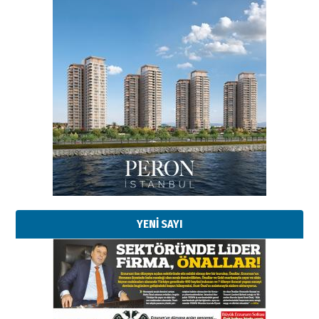
Esat BİNDESEN
TRT’NİN BÖLGEYE AÇILAN SESİ
09 Ağustos 2026 Pazar
Kadir SABUNCUOĞLU
Erzurumspor’un köşe taşları
29 Haziran 2026 Pazartesi
YENİ SAYI
Kenan GÜLERCİ
Murat Şahsuvaroğlu ERKON’da
çıtayı yukarı taşırken,
yönetimdekiler aşağı
çekmemeli!
Orhan BOZKURT
17 Şubat 2026 Salı
Bir fotoğraf, bir şehir, bir