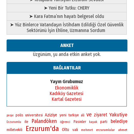
ATATÜRK ÜNİVERSİTESİ?”
➤ Yeni Bir Tutku: CHERY
28 Temmuz 2026 Salı
Ahmet Gökhan YAZICI
➤ Kara Fatma’nın hayatı belgesel oldu
Ahmed Yesevi’den bir Alperen…
➤ Yüz Binlerce Vatandaşın İstihdam Edildiği Özel Güvenlik
”Reisimiz” idi… Hakka yürüdü.!
Sektörünü İşin Ehline, Uzmanına Sordum
26 Mart 2026 Perşembe
Cem Bakırcı
ANKET
Ardında bıraktığı hatıralarıyla
Üzgünüm, şu anda etkin anket yok.
gönül adamı Faruk Terzioğlu!
13 Mayıs 2026 Çarşamba
BAĞLANTILAR
Esat BİNDESEN
Başkan Sekmen’den Erzurum’a
Yayın Grubumuz
bir vizyon proje daha!
Ekonomiklik
02 Ağustos 2026 Pazar
Kadıköy Gazetesi
Kartal Gazetesi
ve
Yakutiye
ziyaret
Aziziye
yeni
polis
universitesi
turkiye
ali
proje
Palandöken
belediye
ile
Pasinler
öğrenci
parti
Erzurumlu
kayak
Erzurum'da
Oltu
vali
milletvekili
erzurumlular
ahmet
mehmet