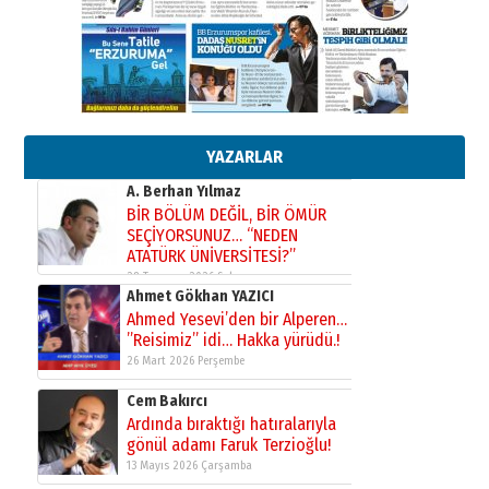
Murat Şahsuvaroğlu ERKON’da
çıtayı yukarı taşırken,
yönetimdekiler aşağı
çekmemeli!
Orhan BOZKURT
17 Şubat 2026 Salı
Bir fotoğraf, bir şehir, bir
gazeteci… Dizginler kimin
elinde?
YAZARLAR
31 Mart 2026 Salı
A. Berhan Yılmaz
BİR BÖLÜM DEĞİL, BİR ÖMÜR
SEÇİYORSUNUZ… “NEDEN
ATATÜRK ÜNİVERSİTESİ?”
28 Temmuz 2026 Salı
Ahmet Gökhan YAZICI
Ahmed Yesevi’den bir Alperen…
”Reisimiz” idi… Hakka yürüdü.!
26 Mart 2026 Perşembe
Cem Bakırcı
Ardında bıraktığı hatıralarıyla
gönül adamı Faruk Terzioğlu!
13 Mayıs 2026 Çarşamba