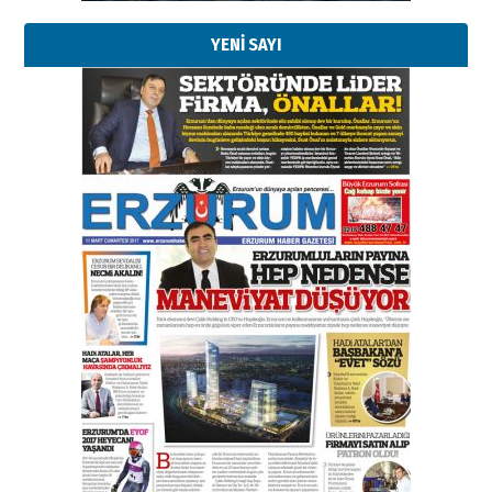
YENİ SAYI
Esat BİNDESEN
Başkan Sekmen’den Erzurum’a
bir vizyon proje daha!
02 Ağustos 2026 Pazar
Kadir SABUNCUOĞLU
Erzurumspor’un köşe taşları
29 Haziran 2026 Pazartesi
Kenan GÜLERCİ