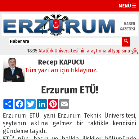
MENÜ ☰
18:35
Atatürk Üniversitesi’nin araştırma altyapısına güçlü o
Recep KAPUCU
Tüm yazıları için tıklayınız.
Erzurum ETÜ!
Paylaş
Facebook
Twitter
LinkedIn
Pinterest
Email
Erzurum ETÜ, yani Erzurum Teknik Üniversitesi,
şeytanın aklına gelmez bir taktikle kendisini
gündeme taşıdı.
ETÜ’ nün, basın ve halkla ilişkiler bölümünde