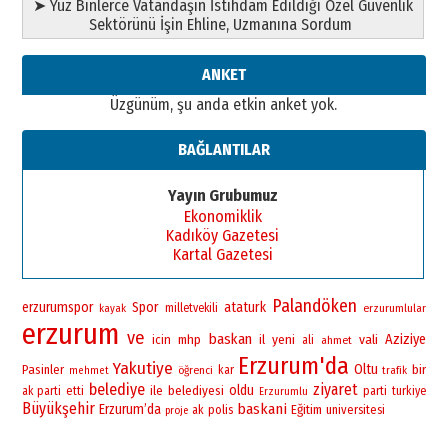
➤ Yüz Binlerce Vatandaşın İstihdam Edildiği Özel Güvenlik
Sektörünü İşin Ehline, Uzmanına Sordum
ANKET
Üzgünüm, şu anda etkin anket yok.
BAĞLANTILAR
Yayın Grubumuz
Ekonomiklik
Kadıköy Gazetesi
Kartal Gazetesi
Palandöken
erzurumspor
Spor
ataturk
milletvekili
erzurumlular
kayak
erzurum
ve
baskan
yeni
vali
Aziziye
icin
mhp
il
ali
ahmet
Erzurum'da
Yakutiye
Oltu
bir
Pasinler
öğrenci
kar
mehmet
trafik
belediye
ziyaret
oldu
ile
belediyesi
ak parti
etti
parti
turkiye
Erzurumlu
Büyükşehir
baskani
Erzurum’da
polis
Eğitim
universitesi
ak
proje