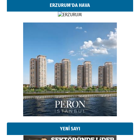
ERZURUM'DA HAVA
Esat BİNDESEN
Başkan Sekmen’den Erzurum’a
bir vizyon proje daha!
02 Ağustos 2026 Pazar
Kadir SABUNCUOĞLU
Erzurumspor’un köşe taşları
29 Haziran 2026 Pazartesi
YENİ SAYI
Kenan GÜLERCİ
Murat Şahsuvaroğlu ERKON’da