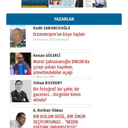
Esat BİNDESEN
Başkan Sekmen’den Erzurum’a
bir vizyon proje daha!
02 Ağustos 2026 Pazar
YAZARLAR
Kadir SABUNCUOĞLU
Erzurumspor’un köşe taşları
29 Haziran 2026 Pazartesi
Kenan GÜLERCİ
Murat Şahsuvaroğlu ERKON’da
çıtayı yukarı taşırken,
yönetimdekiler aşağı
çekmemeli!
Orhan BOZKURT
17 Şubat 2026 Salı
Bir fotoğraf, bir şehir, bir
gazeteci… Dizginler kimin
elinde?
31 Mart 2026 Salı
A. Berhan Yılmaz
BİR BÖLÜM DEĞİL, BİR ÖMÜR
SEÇİYORSUNUZ… “NEDEN
ATATÜRK ÜNİVERSİTESİ?”