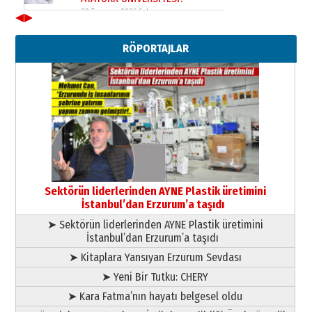
28 Temmuz 2026 Salı
◀
▶
Ahmet Gökhan YAZICI
Ahmed Yesevi’den bir Alperen…
RÖPORTAJLAR
”Reisimiz” idi… Hakka yürüdü.!
26 Mart 2026 Perşembe
Cem Bakırcı
Ardında bıraktığı hatıralarıyla
gönül adamı Faruk Terzioğlu!
13 Mayıs 2026 Çarşamba
Esat BİNDESEN
Başkan Sekmen’den Erzurum’a
bir vizyon proje daha!
Sektörün liderlerinden AYNE Plastik üretimini
02 Ağustos 2026 Pazar
İstanbul’dan Erzurum’a taşıdı
➤ Sektörün liderlerinden AYNE Plastik üretimini
İstanbul’dan Erzurum’a taşıdı
➤ Kitaplara Yansıyan Erzurum Sevdası
➤ Yeni Bir Tutku: CHERY
➤ Kara Fatma’nın hayatı belgesel oldu