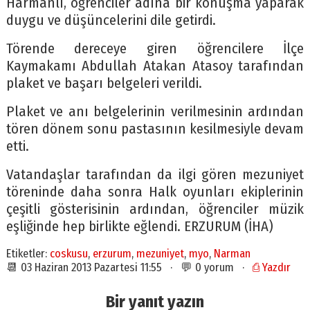
Harmanlı, öğrenciler adına bir konuşma yaparak
duygu ve düşüncelerini dile getirdi.
Törende dereceye giren öğrencilere İlçe
Kaymakamı Abdullah Atakan Atasoy tarafından
plaket ve başarı belgeleri verildi.
Plaket ve anı belgelerinin verilmesinin ardından
tören dönem sonu pastasının kesilmesiyle devam
etti.
Vatandaşlar tarafından da ilgi gören mezuniyet
töreninde daha sonra Halk oyunları ekiplerinin
çeşitli gösterisinin ardından, öğrenciler müzik
eşliğinde hep birlikte eğlendi. ERZURUM (İHA)
Etiketler:
coskusu
,
erzurum
,
mezuniyet
,
myo
,
Narman
📆 03 Haziran 2013 Pazartesi 11:55 · 💬 0 yorum ·
⎙ Yazdır
Bir yanıt yazın