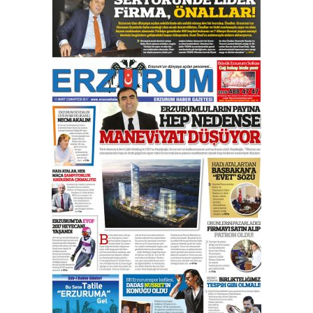
çıtayı yukarı taşırken,
yönetimdekiler aşağı
çekmemeli!
Orhan BOZKURT
17 Şubat 2026 Salı
Bir fotoğraf, bir şehir, bir
gazeteci… Dizginler kimin
elinde?
31 Mart 2026 Salı
A. Berhan Yılmaz
BİR BÖLÜM DEĞİL, BİR ÖMÜR
SEÇİYORSUNUZ… “NEDEN
ATATÜRK ÜNİVERSİTESİ?”
28 Temmuz 2026 Salı
Ahmet Gökhan YAZICI
Ahmed Yesevi’den bir Alperen…
”Reisimiz” idi… Hakka yürüdü.!
26 Mart 2026 Perşembe
Cem Bakırcı
Ardında bıraktığı hatıralarıyla
gönül adamı Faruk Terzioğlu!
13 Mayıs 2026 Çarşamba