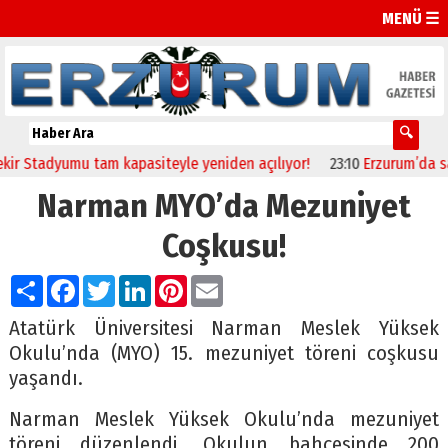
MENÜ ☰
adyumu tam kapasiteyle yeniden açılıyor!
23:10
Erzurum’da sağlıkçı
Narman MYO’da Mezuniyet
Coşkusu!
Paylaş
Facebook
Twitter
LinkedIn
Pinterest
Email
Atatürk Üniversitesi Narman Meslek Yüksek
Okulu’nda (MYO) 15. mezuniyet töreni coşkusu
yaşandı.
Narman Meslek Yüksek Okulu’nda mezuniyet
töreni düzenlendi. Okulun bahçesinde 200