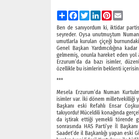
Paylaş
Facebook
Twitter
LinkedIn
Pinterest
Email
Ben de sanıyordum ki, iktidar parti
seyreder. Oysa unutmuştum Numan Ku
umutlarla kurulan çiçeği burnundaki
Genel Başkan Yardımcılığına kada
gelmemiş, onunla hareket eden yol ar
Erzurum’da da bazı isimler, düzenl
özellikle bu isimlerin beklenti içerisi
***
Mesela Erzurum’da Numan Kurtulmu
isimler var. İki dönem milletvekilliği
Başkanı eski Refahlı Ensar Coşku
takıyordu! Müceldili konağında gerçek
da iştirak ettiği yemekli törende g
sonrasında HAS Parti’ye İl Başkanı
Saadet’de il Başkanlığı yapan eski Gİ