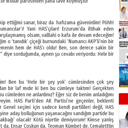
likte iktidar partisinden yana tavır koymuştu!
akip ettiğimi sanar, biraz da hafızama güvenirdim! Pöhh!
ancılar’ı! Yani HAS’çıları! Erzurum’da iltihak eden
karşılaşmamış olsam, valllahi o kafa ile devam edeceğim!
im o ‘tanıdık’ çiçeği burnundaki ‘Numancı AKP’li’nin bir
zemenin hem de HAS’ı oldu! Ben, son derece sakin bir
l?” diye sorduğumda, aynen şu cevabı veriyordu: Hele bir
eyim! Ben bu ‘Hele bir şey yok’ cümlesinden çok şey
dan bir laf mıdır ki ben bu cümleye taktım! Gerçekten
 bu cümleden ne anlardınız? Eğer siz de benim anladığımı
yeyim. HAS Parti’den AK Partisi’ne geçenler, beklenti
er Genel seçimi için sadece kendi partilileri değil, HAS
bii yine aday bolluğunun yaşanacağını sandığım partide bu
ayakbağı’ olacak! Kötü niyetle demiyorum! Kimse yanlış
at da, Ensar Coşkun da, Teoman Kümbet de, Cemaletttin