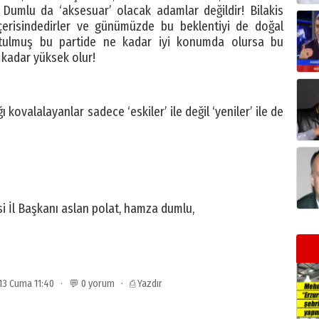
 Dumlu da ‘aksesuar’ olacak adamlar değildir! Bilakis
 içerisindedirler ve günümüzde bu beklentiyi de doğal
ulmuş bu partide ne kadar iyi konumda olursa bu
 kadar yüksek olur!
 kovalalayanlar sadece ‘eskiler’ ile değil ‘yeniler’ ile de
!
 İl Başkanı aslan polat, hamza dumlu,
013 Cuma 11:40 · 💬 0 yorum ·
⎙ Yazdır