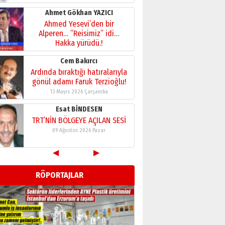
28 Temmuz 2026 Salı
Ahmet Gökhan YAZICI
Ahmed Yesevi’den bir
Alperen… ”Reisimiz” idi…
Hakka yürüdü.!
26 Mart 2026 Perşembe
Cem Bakırcı
Ardında bıraktığı hatıralarıyla
gönül adamı Faruk Terzioğlu!
13 Mayıs 2026 Çarşamba
Esat BİNDESEN
TRT’NİN BÖLGEYE AÇILAN SESİ
09 Ağustos 2026 Pazar
◀
▶
Kadir SABUNCUOĞLU
Erzurumspor’un köşe taşları
RÖPORTAJLAR
29 Haziran 2026 Pazartesi
Kenan GÜLERCİ
Murat Şahsuvaroğlu ERKON’da