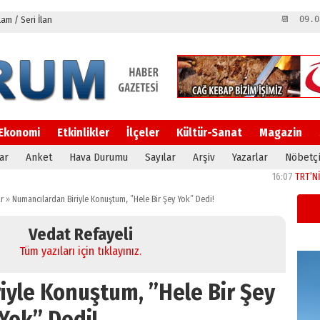
m / Seri İlan
📆 09.0
Ekonomi
Etkinlikler
İlçeler
Kültür-Sanat
Magazin
ar
Anket
Hava Durumu
Sayılar
Arşiv
Yazarlar
Nöbetçi
16:07
TRT’NİN BÖLGE
r
»
Numancılardan Biriyle Konuştum, ”Hele Bir Şey Yok” Dedi!
Vedat Refayeli
Tüm yazıları için tıklayınız.
iyle Konuştum, ”Hele Bir Şey
Yok” Dedi!