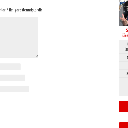
anlar
*
ile işaretlenmişlerdir
S
ür
ü
➤