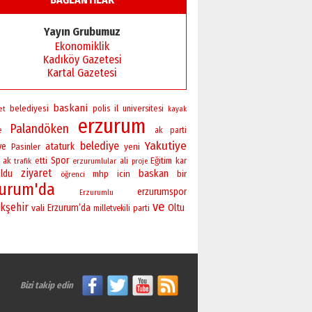
TRT’NİN BÖLGEYE AÇILAN SESİ
09 Ağustos 2026 Pazar
Yayın Grubumuz
Ekonomiklik
Kadıköy Gazetesi
Kartal Gazetesi
baskani
belediyesi
polis
il
universitesi
et
kayak
erzurum
Palandöken
e
ak parti
Yakutiye
belediye
ye
ataturk
yeni
Pasinler
Spor
Eğitim
ak
etti
erzurumlular
ali
kar
trafik
proje
ziyaret
baskan
ldu
bir
mhp
icin
öğrenci
zurum'da
erzurumspor
Erzurumlu
ve
kşehir
vali
Erzurum’da
Oltu
milletvekili
parti
Bizi takip edin