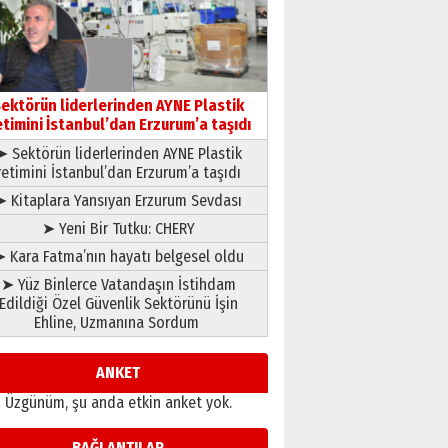
çıtayı yukarı taşırken,
yönetimdekiler aşağı
çekmemeli!
Orhan BOZKURT
17 Şubat 2026 Salı
Bir fotoğraf, bir şehir, bir
gazeteci… Dizginler kimin
ektörün liderlerinden AYNE Plastik
elinde?
etimini İstanbul’dan Erzurum’a taşıdı
31 Mart 2026 Salı
➤ Sektörün liderlerinden AYNE Plastik
A. Berhan Yılmaz
retimini İstanbul’dan Erzurum’a taşıdı
BİR BÖLÜM DEĞİL, BİR ÖMÜR
SEÇİYORSUNUZ… “NEDEN
➤ Kitaplara Yansıyan Erzurum Sevdası
ATATÜRK ÜNİVERSİTESİ?”
➤ Yeni Bir Tutku: CHERY
28 Temmuz 2026 Salı
Ahmet Gökhan YAZICI
 Kara Fatma’nın hayatı belgesel oldu
Ahmed Yesevi’den bir
➤ Yüz Binlerce Vatandaşın İstihdam
Alperen… ”Reisimiz” idi…
Edildiği Özel Güvenlik Sektörünü İşin
Hakka yürüdü.!
Ehline, Uzmanına Sordum
26 Mart 2026 Perşembe
Cem Bakırcı
Ardında bıraktığı hatıralarıyla
ANKET
gönül adamı Faruk Terzioğlu!
Üzgünüm, şu anda etkin anket yok.
13 Mayıs 2026 Çarşamba
Esat BİNDESEN
BAĞLANTILAR