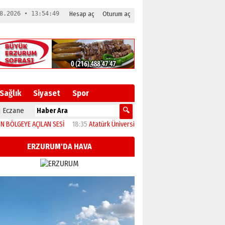
8.2026 • 13:54:50
Hesap aç
Oturum aç
Sağlık
Siyaset
Spor
 Eczane
YE AÇILAN SESİ
18:35
Atatürk Üniversitesi’nin araştırma altyapısına güçlü ona
ERZURUM'DA HAVA