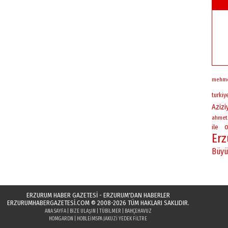
mehm
turkiy
Azizi
ahmet
o
ile
Er
Büyü
ERZURUM HABER GAZETESİ - ERZURUM'DAN HABERLER
ERZURUMHABERGAZETESI.COM
© 2008-2026 TÜM HAKLARI SAKLIDIR.
ANA SAYFA
|
BIZE ULAŞIN
|
TÜBILMER
|
BAHÇEHAVUZ
HOMGARDN
|
HOBLEI
MSPA JAKUZI YEDEK FILTRE