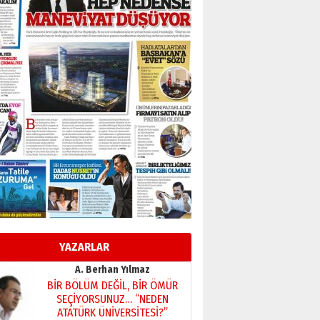
TRT’NİN BÖLGEYE AÇILAN SESİ
09 Ağustos 2026 Pazar
Kadir SABUNCUOĞLU
Erzurumspor’un köşe taşları
29 Haziran 2026 Pazartesi
Kenan GÜLERCİ
Murat Şahsuvaroğlu ERKON’da
çıtayı yukarı taşırken,
yönetimdekiler aşağı
çekmemeli!
Orhan BOZKURT
17 Şubat 2026 Salı
Bir fotoğraf, bir şehir, bir
gazeteci… Dizginler kimin
elinde?
YAZARLAR
31 Mart 2026 Salı
A. Berhan Yılmaz
BİR BÖLÜM DEĞİL, BİR ÖMÜR
SEÇİYORSUNUZ… “NEDEN
ATATÜRK ÜNİVERSİTESİ?”