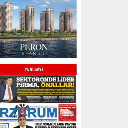
YENİ SAYI
Esat BİNDESEN