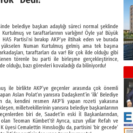
sinde belediye başkan adaylığı süreci normal şeklinde
rtulmuş ve taraftarlarının varlığını! Öyle ya! Büyük
 HAS Partisi’ni bırakıp AKP’ye iltihak eden ve burada
r yükselen Numan Kurtulmuş gelmiş ama tek başına
kadaşları, taraftarları da var! Bir çok ilde olduğu gibi
enen törenle bu parti ile birleşme gerçekleştirince,
nde olduğu, bazı görevleri kovaladığı da biliniyordu!
ş ile birlikte AKP’ye geçenler arasında çok önemli
 yapan Aslan Polat’ın yanısıra Dadaşkent’in ‘ilk’ Belediye
n da, kendini resmen AKP’li yapan rozeti yakasına
leşen, milletvekillerinin yanısıra belediye başkanlarının
eçenlerden biri de, Saadet’in eski İl Başkanlarından,
 olan Teoman Kümbet’ti! Ayrıca, uzun yıllar Refah ve
K üyesi Cemalettin Hınıslıoğlu da, partisini ‘bir gecede’