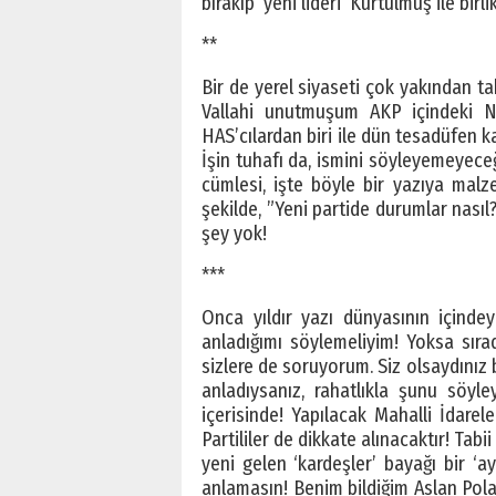
bırakıp ‘yeni lideri’ Kurtulmuş ile bir
**
Bir de yerel siyaseti çok yakından t
Vallahi unutmuşum AKP içindeki Num
HAS’cılardan biri ile dün tesadüfen 
İşin tuhafı da, ismini söyleyemeyeceğ
cümlesi, işte böyle bir yazıya mal
şekilde, ”Yeni partide durumlar nası
şey yok!
***
Onca yıldır yazı dünyasının içind
anladığımı söylemeliyim! Yoksa sıra
sizlere de soruyorum. Siz olsaydınız
anladıysanız, rahatlıkla şunu söyle
içerisinde! Yapılacak Mahalli İdarel
Partililer de dikkate alınacaktır! Ta
yeni gelen ‘kardeşler’ bayağı bir ‘
anlamasın! Benim bildiğim Aslan Pol