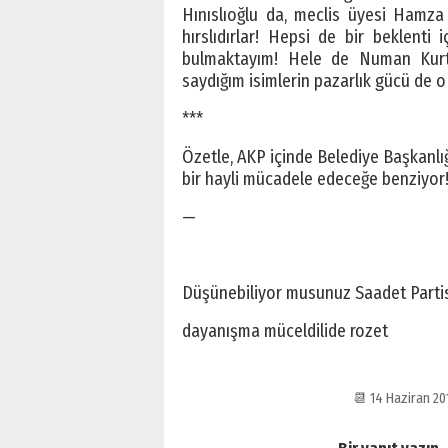
Hınıslıoğlu da, meclis üyesi Hamza
hırslıdırlar! Hepsi de bir beklenti
bulmaktayım! Hele de Numan Kurt
saydığım isimlerin pazarlık gücü de o
***
Özetle, AKP içinde Belediye Başkanlığı
bir hayli mücadele edeceğe benziyor
—
Düşünebiliyor musunuz Saadet Partisi
dayanışma müceldilide rozet
📆 14 Haziran 2