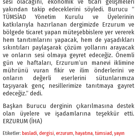
sesi olacağını, ekonomik ve ticari gelişmeleri
yakından takip edeceklerini söyledi. Burucu “
TÜMSİAD Yönetim Kurulu ve Üyelerinin
katkılarıyla hazırlanan dergimizde Erzurum ve
bölgede ticaret yapan müteşebbislere yer vererek
hem tanıtımlarını yapacak, hem de yaşadıkları
sıkıntıları paylaşarak çözüm yollarını arayacak
ve onların sesi olmaya geyret edeceğiz. Önemli
gün ve haftaları, Erzurum’un manevi iklimine
mührünü vuran fikir ve ilim önderlerini ve
onların değerli eserlerini sütunlarımıza
taşıyarak genç nesillerimize tanıtmaya gayret
edeceğiz.” dedi.
Başkan Burucu derginin çıkarılmasına destek
olan üyelere ve işadamlarına teşekkür etti.
ERZURUM (İHA)
Etiketler:
basladi
,
dergisi
,
erzurum
,
hayatına
,
tümsiad
,
yayın