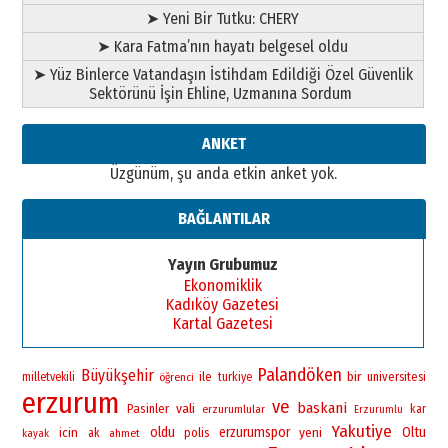
ATATÜRK ÜNİVERSİTESİ?”
➤ Yeni Bir Tutku: CHERY
28 Temmuz 2026 Salı
Ahmet Gökhan YAZICI
➤ Kara Fatma’nın hayatı belgesel oldu
Ahmed Yesevi’den bir Alperen…
➤ Yüz Binlerce Vatandaşın İstihdam Edildiği Özel Güvenlik
”Reisimiz” idi… Hakka yürüdü.!
Sektörünü İşin Ehline, Uzmanına Sordum
26 Mart 2026 Perşembe
Cem Bakırcı
ANKET
Ardında bıraktığı hatıralarıyla
Üzgünüm, şu anda etkin anket yok.
gönül adamı Faruk Terzioğlu!
13 Mayıs 2026 Çarşamba
BAĞLANTILAR
Esat BİNDESEN
Başkan Sekmen’den Erzurum’a
Yayın Grubumuz
bir vizyon proje daha!
Ekonomiklik
02 Ağustos 2026 Pazar
Kadıköy Gazetesi
Kartal Gazetesi
Palandöken
Büyükşehir
bir
ile
universitesi
milletvekili
öğrenci
turkiye
erzurum
ve
baskani
vali
Pasinler
erzurumlular
kar
Erzurumlu
Yakutiye
oldu
erzurumspor
yeni
Oltu
icin
polis
ak
ahmet
kayak