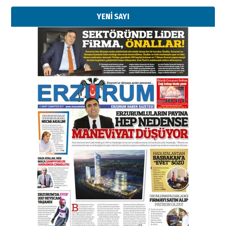
YENİ SAYI
Esat BİNDESEN
Başkan Sekmen’den Erzurum’a
bir vizyon proje daha!
02 Ağustos 2026 Pazar
Kadir SABUNCUOĞLU
Erzurumspor’un köşe taşları
29 Haziran 2026 Pazartesi
Kenan GÜLERCİ
Murat Şahsuvaroğlu ERKON’da