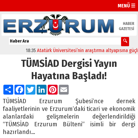
MENÜ ☰
18:35
Atatürk Üniversitesi’nin araştırma altyapısına güçlü o
TÜMSİAD Dergisi Yayın
Hayatına Başladı!
Paylaş
Facebook
Twitter
LinkedIn
Pinterest
Email
TÜMSİAD Erzurum Şubesi’nce dernek
faaliyetlerinin ve Erzurum’daki ticari ve ekonomik
alanlardaki gelişmelerin değerlendirildiği
“TÜMSİAD Erzurum Bülteni” isimli bir dergi
hazırlandı…