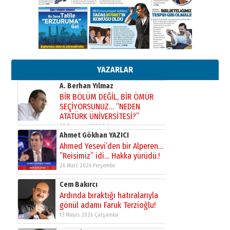
çıtayı yukarı taşırken,
yönetimdekiler aşağı
çekmemeli!
Orhan BOZKURT
17 Şubat 2026 Salı
Bir fotoğraf, bir şehir, bir
gazeteci… Dizginler kimin
elinde?
YAZARLAR
31 Mart 2026 Salı
A. Berhan Yılmaz
BİR BÖLÜM DEĞİL, BİR ÖMÜR
SEÇİYORSUNUZ… “NEDEN
ATATÜRK ÜNİVERSİTESİ?”
28 Temmuz 2026 Salı
Ahmet Gökhan YAZICI
Ahmed Yesevi’den bir Alperen…
”Reisimiz” idi… Hakka yürüdü.!
26 Mart 2026 Perşembe
Cem Bakırcı
Ardında bıraktığı hatıralarıyla
gönül adamı Faruk Terzioğlu!
13 Mayıs 2026 Çarşamba