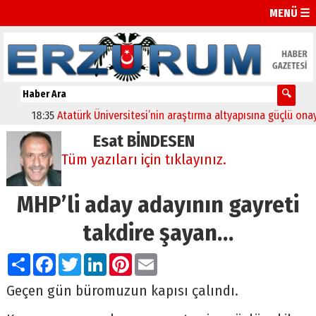
MENÜ ☰
18:35
Atatürk Üniversitesi’nin araştırma altyapısına güçlü onay
12
Esat BİNDESEN
Tüm yazıları için tıklayınız.
MHP’li aday adayının gayreti
takdire şayan…
Paylaş
Facebook
Twitter
LinkedIn
Pinterest
Email
Geçen gün büromuzun kapısı çalındı.