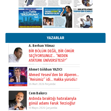
çıtayı yukarı taşırken,
yönetimdekiler aşağı
çekmemeli!
Orhan BOZKURT
17 Şubat 2026 Salı
Bir fotoğraf, bir şehir, bir
gazeteci… Dizginler kimin
elinde?
31 Mart 2026 Salı
YAZARLAR
A. Berhan Yılmaz
BİR BÖLÜM DEĞİL, BİR ÖMÜR
SEÇİYORSUNUZ… “NEDEN
ATATÜRK ÜNİVERSİTESİ?”
28 Temmuz 2026 Salı
Ahmet Gökhan YAZICI
Ahmed Yesevi’den bir Alperen…
”Reisimiz” idi… Hakka yürüdü.!
26 Mart 2026 Perşembe
Cem Bakırcı
Ardında bıraktığı hatıralarıyla
gönül adamı Faruk Terzioğlu!
13 Mayıs 2026 Çarşamba