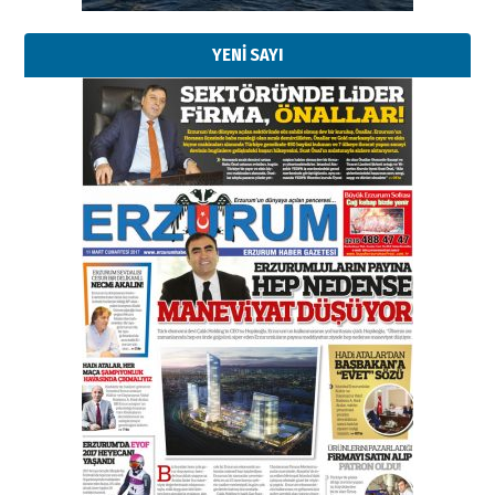
YENİ SAYI
Esat BİNDESEN
Başkan Sekmen’den Erzurum’a
bir vizyon proje daha!
02 Ağustos 2026 Pazar
Kadir SABUNCUOĞLU
Erzurumspor’un köşe taşları
29 Haziran 2026 Pazartesi
Kenan GÜLERCİ
Murat Şahsuvaroğlu ERKON’da