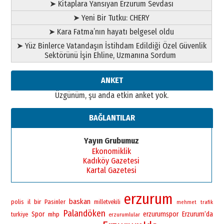
ATATÜRK ÜNİVERSİTESİ?”
➤ Kitaplara Yansıyan Erzurum Sevdası
28 Temmuz 2026 Salı
➤ Yeni Bir Tutku: CHERY
Ahmet Gökhan YAZICI
Ahmed Yesevi’den bir Alperen…
➤ Kara Fatma’nın hayatı belgesel oldu
”Reisimiz” idi… Hakka yürüdü.!
➤ Yüz Binlerce Vatandaşın İstihdam Edildiği Özel Güvenlik
26 Mart 2026 Perşembe
Sektörünü İşin Ehline, Uzmanına Sordum
Cem Bakırcı
Ardında bıraktığı hatıralarıyla
ANKET
gönül adamı Faruk Terzioğlu!
Üzgünüm, şu anda etkin anket yok.
13 Mayıs 2026 Çarşamba
Esat BİNDESEN
BAĞLANTILAR
Başkan Sekmen’den Erzurum’a
bir vizyon proje daha!
Yayın Grubumuz
02 Ağustos 2026 Pazar
Ekonomiklik
Kadıköy Gazetesi
Kartal Gazetesi
erzurum
baskan
bir
polis
il
Pasinler
milletvekili
mehmet
trafik
Palandöken
Spor
erzurumspor
Erzurum’da
mhp
turkiye
erzurumlular