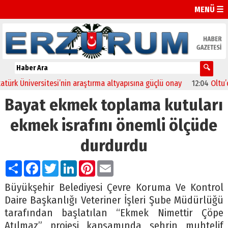
MENÜ ☰
rk Üniversitesi’nin araştırma altyapısına güçlü onay
12:04
Oltu’da 
Bayat ekmek toplama kutuları
ekmek israfını önemli ölçüde
durdurdu
Paylaş
Facebook
Twitter
LinkedIn
Pinterest
Email
Büyükşehir Belediyesi Çevre Koruma Ve Kontrol
Daire Başkanlığı Veteriner İşleri Şube Müdürlüğü
tarafından başlatılan “Ekmek Nimettir Çöpe
Atılmaz” projesi kapsamında şehrin muhtelif