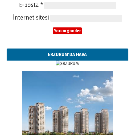
E-posta
*
İnternet sitesi
ERZURUM'DA HAVA
Esat BİNDESEN
Başkan Sekmen’den Erzurum’a
bir vizyon proje daha!