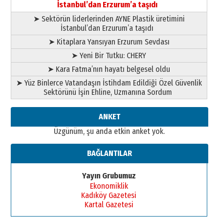
02 Ağustos 2026 Pazar
İstanbul’dan Erzurum’a taşıdı
➤ Sektörün liderlerinden AYNE Plastik üretimini
İstanbul’dan Erzurum’a taşıdı
➤ Kitaplara Yansıyan Erzurum Sevdası
➤ Yeni Bir Tutku: CHERY
➤ Kara Fatma’nın hayatı belgesel oldu
➤ Yüz Binlerce Vatandaşın İstihdam Edildiği Özel Güvenlik
Sektörünü İşin Ehline, Uzmanına Sordum
ANKET
Üzgünüm, şu anda etkin anket yok.
BAĞLANTILAR
Yayın Grubumuz
Ekonomiklik
Kadıköy Gazetesi
Kartal Gazetesi