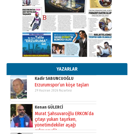
”Reisimiz” idi… Hakka yürüdü.!
26 Mart 2026 Perşembe
Cem Bakırcı
Ardında bıraktığı hatıralarıyla
gönül adamı Faruk Terzioğlu!
13 Mayıs 2026 Çarşamba
Esat BİNDESEN
Başkan Sekmen’den Erzurum’a
bir vizyon proje daha!
02 Ağustos 2026 Pazar
YAZARLAR
Kadir SABUNCUOĞLU
Erzurumspor’un köşe taşları
29 Haziran 2026 Pazartesi
Kenan GÜLERCİ
Murat Şahsuvaroğlu ERKON’da
çıtayı yukarı taşırken,
yönetimdekiler aşağı
çekmemeli!