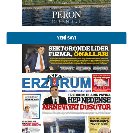
02 Ağustos 2026 Pazar
Kadir SABUNCUOĞLU
Erzurumspor’un köşe taşları
29 Haziran 2026 Pazartesi
YENİ SAYI
Kenan GÜLERCİ
Murat Şahsuvaroğlu ERKON’da
çıtayı yukarı taşırken,
yönetimdekiler aşağı
çekmemeli!
Orhan BOZKURT
17 Şubat 2026 Salı
Bir fotoğraf, bir şehir, bir
gazeteci… Dizginler kimin
elinde?
31 Mart 2026 Salı
A. Berhan Yılmaz
BİR BÖLÜM DEĞİL, BİR ÖMÜR
SEÇİYORSUNUZ… “NEDEN
ATATÜRK ÜNİVERSİTESİ?”
28 Temmuz 2026 Salı
Ahmet Gökhan YAZICI
Ahmed Yesevi’den bir Alperen…