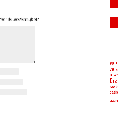
anlar
*
ile işaretlenmişlerdir
Pal
ve
ö
univer
Er
bask
bask
erzuru