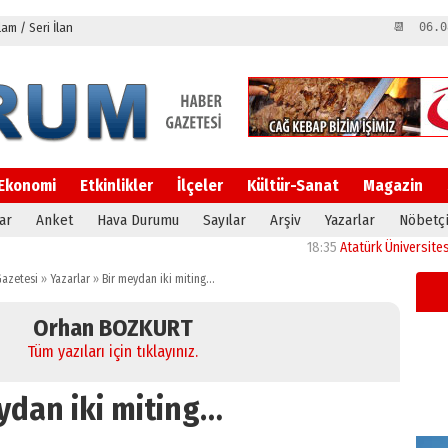
m / Seri İlan
📆 06.0
Ekonomi
Etkinlikler
İlçeler
Kültür-Sanat
Magazin
ar
Anket
Hava Durumu
Sayılar
Arşiv
Yazarlar
Nöbetçi
18:35
Atatürk Üniversitesi’nin ar
azetesi
»
Yazarlar
»
Bir meydan iki miting…
Orhan BOZKURT
Tüm yazıları için tıklayınız.
ydan iki miting…