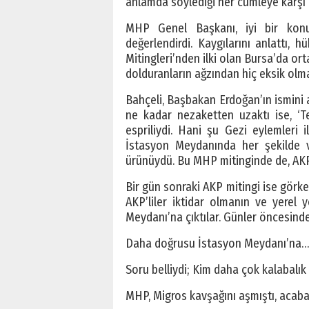
anlamda söylediği her cümleye karşı 
MHP Genel Başkanı, iyi bir konu
değerlendirdi. Kaygılarını anlattı, 
Mitingleri’nden ilki olan Bursa’da or
dolduranların ağzından hiç eksik olma
Bahçeli, Başbakan Erdoğan’ın ismini a
ne kadar nezaketten uzaktı ise, 
espriliydi. Hani şu Gezi eylemleri
İstasyon Meydanında her şekilde va
ürünüydü. Bu MHP mitinginde de, AKP
Bir gün sonraki AKP mitingi ise görke
AKP’liler iktidar olmanın ve yerel 
Meydanı’na çıktılar. Günler öncesinde
Daha doğrusu İstasyon Meydanı’na…
Soru belliydi; Kim daha çok kalabalı
MHP, Migros kavşağını aşmıştı, acaba