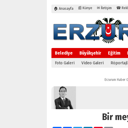
📰 Künye
✉ İletişim
☎ Rekla
🏠 Anasayfa
Belediye
Büyükşehir
Eğitim
Foto Galeri
Video Galeri
Röportajl
Erzurum Haber G
Bir me