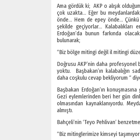
Ama gördük ki; AKP o alışık olduğum
çok uzakta… Eğer bu meydanlardaki
önde… Hem de epey önde… Çünkü on
şekilde geçiyorlar… Kalabalıkları 
Erdoğan’da bunun farkında olacak
bulunarak;
“Biz bölge mitingi değil il mitingi dü
Doğrusu AKP’nin daha profesyonel b
yoktu. Başbakan’ın kalabalığın s
daha coşkulu cevap bekliyorum “ diye
Başbakan Erdoğan’ın konuşmasına ge
Gezi eylemlerinden beri her gün din
olmasından kaynaklanıyordu. Meyd
almıştı.
Bahçeli’nin ‘Teyo Pehlivan’ benzetmes
“Biz mitinglerimize kimseyi taşımıyor