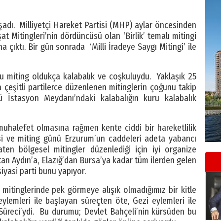
şadı. Milliyetçi Hareket Partisi (MHP) aylar öncesinden
şat Mitingleri’nin dördüncüsü olan ‘Birlik’ temalı mitingi
 çıktı. Bir gün sonrada ‘Milli İradeye Saygı Mitingi’ ile
u miting oldukça kalabalık ve coşkuluydu. Yaklaşık 25
 çeşitli partilerce düzenlenen mitinglerin çoğunu takip
ü İstasyon Meydanı’ndaki kalabalığın kuru kalabalık
alefet olmasına rağmen kente ciddi bir hareketlilik
si ve miting günü Erzurum’un caddeleri adeta yabancı
ten bölgesel mitingler düzenlediği için iyi organize
n Aydın’a, Elazığ’dan Bursa’ya kadar tüm ilerden gelen
iyasi parti bunu yapıyor.
itinglerinde pek görmeye alışık olmadığımız bir kitle
ylemleri ile başlayan süreçten öte, Gezi eylemleri ile
Süreci’ydi. Bu durumu; Devlet Bahçeli’nin kürsüden bu