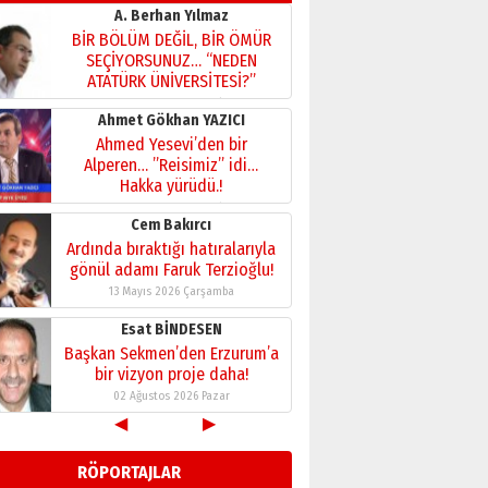
26 Mart 2026 Perşembe
Cem Bakırcı
Ardında bıraktığı hatıralarıyla
gönül adamı Faruk Terzioğlu!
13 Mayıs 2026 Çarşamba
Esat BİNDESEN
Başkan Sekmen’den Erzurum’a
bir vizyon proje daha!
02 Ağustos 2026 Pazar
Kadir SABUNCUOĞLU
Erzurumspor’un köşe taşları
29 Haziran 2026 Pazartesi
Kenan GÜLERCİ
Murat Şahsuvaroğlu ERKON’da
çıtayı yukarı taşırken,
yönetimdekiler aşağı
◀
▶
çekmemeli!
Orhan BOZKURT
17 Şubat 2026 Salı
RÖPORTAJLAR
Bir fotoğraf, bir şehir, bir