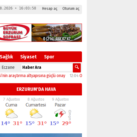
8.2026 • 16:03:58
Hesap aç
Oturum aç
Sağlık
Siyaset
Spor
 Eczane
aştırma altyapısına güçlü onay
12:04
Oltu’da festival coşkusu konserle zirveye 
ERZURUM'DA HAVA