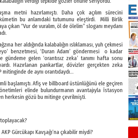
kalabalığın verdiği tepkide gözler önüne seriyordu.
şma metni hazırlamıştı. Daha çok açılım sürecini
hükümetin bu anlamdaki tutumunu eleştirdi. Milli Birlik
taya çıkan “Vur de vuralım, öl de ölelim” sloganı meydanı
dı.
ğzına her aldığında kalabalığın ıslıklaması, yuh çekmesi
‘Teyo’ benzetmesi, ‘Duran Adam’ göndermesi o kadar
 ile gündeme gelen ‘orantısız zeka’ tanımı hafta sonu
rdı. Hazırlanan pankartlar, dövizler gerçekten zeka
 mitinginde de aynı orantıdaydı…
mli başlamıştı. Afiş ve billboard üstünlüğünü ele geçiren
yönetimleri elinde bulundurmanın avantajıyla İstasyon
n herkesin gözü bu mitinge çevrilmişti.
k toplayacak?
 AKP Gürcükapı Kavşağı’na çıkabilir miydi?