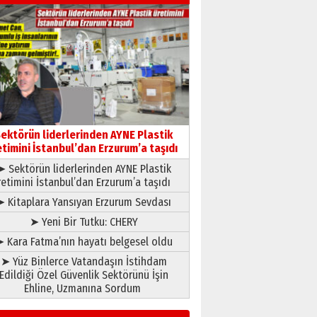
gazeteci… Dizginler kimin
elinde?
31 Mart 2026 Salı
A. Berhan Yılmaz
BİR BÖLÜM DEĞİL, BİR ÖMÜR
SEÇİYORSUNUZ… “NEDEN
ATATÜRK ÜNİVERSİTESİ?”
28 Temmuz 2026 Salı
Ahmet Gökhan YAZICI
Ahmed Yesevi’den bir
ektörün liderlerinden AYNE Plastik
Alperen… ”Reisimiz” idi…
etimini İstanbul’dan Erzurum’a taşıdı
Hakka yürüdü.!
➤ Sektörün liderlerinden AYNE Plastik
26 Mart 2026 Perşembe
retimini İstanbul’dan Erzurum’a taşıdı
Cem Bakırcı
Ardında bıraktığı hatıralarıyla
➤ Kitaplara Yansıyan Erzurum Sevdası
gönül adamı Faruk Terzioğlu!
➤ Yeni Bir Tutku: CHERY
13 Mayıs 2026 Çarşamba
 Kara Fatma’nın hayatı belgesel oldu
Esat BİNDESEN
➤ Yüz Binlerce Vatandaşın İstihdam
Başkan Sekmen’den Erzurum’a
Edildiği Özel Güvenlik Sektörünü İşin
bir vizyon proje daha!
Ehline, Uzmanına Sordum
02 Ağustos 2026 Pazar