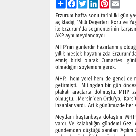
Paylaş
Facebook
Twitter
LinkedIn
Pinterest
Email
Erzurum hafta sonu tarihi iki gün ya
açıkladığı ‘Milli Değerleri Koru ve Ya
ile Erzurum’da seçmenlerinin karşısına
AKP aynı meydandaydı…
MHP’nin günlerdir hazırlanmış olduğ
yıllık meslek hayatımızda Erzurum’da
etmiş birisi olarak Cumartesi gün
olmadığını söylemem gerek.
MHP, hem yerel hem de genel de muh
getirmişti. Mitingden bir gün önce
plakalı araçlarla dolmuştu. MHP za
olmuştu… Mersin’den Ordu’ya, Kars’ta
insanlar vardı. Artık günümüzde her s
Meydanı baştanbaşa dolaştım. MHP m
vardı. Ve kalabalığın gündemi Gezi e
gündemden düştüğü sanılan ‘Açılım 