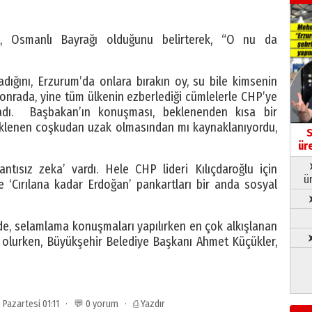
, Osmanlı Bayrağı olduğunu belirterek, “O nu da
ığını, Erzurum’da onlara bırakın oy, su bile kimsenin
nrada, yine tüm ülkenin ezberlediği cümlelerle CHP’ye
arladı. Başbakan’ın konuşması, beklenenden kısa bir
klenen coşkudan uzak olmasından mı kaynaklanıyordu,
S
ür
ntısız zeka’ vardı. Hele CHP lideri Kılıçdaroğlu için
ü
 ‘Cırılana kadar Erdoğan’ pankartları bir anda sosyal
e, selamlama konuşmaları yapılırken en çok alkışlanan
➤
 olurken, Büyükşehir Belediye Başkanı Ahmet Küçükler,
3 Pazartesi 01:11 · 💬 0 yorum ·
⎙ Yazdır