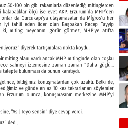
uz 50-100 bin gibi rakamlarla düzenlediği mitinglerden
 kalabalıklar ölçü ise evet AKP, Erzurum’da MHP’den
lar da Gürcükapı’ya ulaşamasalar da Mİgros’u her
en iyi tahlil eden lider olan Başbakan Recep Tayyip
 ki, miting meydanını görür görmez, MHP’ye atıfta
zenliyoruz” diyerek tartışmalara nokta koydu.
ir miting alanı vardı ancak MHP mitinginde olan coşku
adece sahneyi izlemesine zaman zaman “Daha güçlü…
 talepte bulunması da bunun kanıtıydı.
lince, bildiğimiz konuşmalardan çok uzaktı. Belki de,
lediğimiz ve günde en az 10 kez tekrarlanan söylemler
an Erzurum olunca, konuşmasının merkezine MHP’yi
ine, “Asıl Teyo sensin” diye cevap verdi.
uz” dedi,