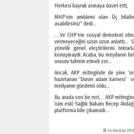
Herkesi bayrak asmaya davet etti,
MHP’nin amblemi olan Üç hilalin
asabilirsiniz” dedi…
… Ve CHP’nin sosyal demokrat olmad
vermeyeceğini uzun uzun anlattı… So
yönelik genel eleştirilerini tekr
konuşmaydı. Acaba, bu meydanın be
orasını tahmin etmek zor…
Ancak, AKP mitinginde de yine ‘ora
hazırlanan ‘Duran adam karnesi’ ve
medyanın gündemi oldu…
Bu arada son bir not… AKP mitingind
isim eski Sağlık Bakanı Recep Akdağ
platforma bile çıkamadı…
📆 24 Haziran 201