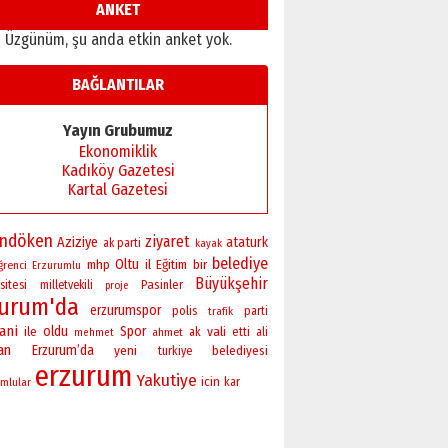
ANKET
Üzgünüm, şu anda etkin anket yok.
BAĞLANTILAR
Yayın Grubumuz
Ekonomiklik
Kadıköy Gazetesi
Kartal Gazetesi
andöken
ziyaret
Aziziye
ataturk
ak parti
kayak
belediye
Oltu
bir
mhp
il
Eğitim
ğrenci
Erzurumlu
Büyükşehir
sitesi
Pasinler
milletvekili
proje
zurum'da
erzurumspor
polis
parti
trafik
ani
oldu
Spor
vali
ile
ahmet
ak
etti
ali
mehmet
an
Erzurum’da
yeni
belediyesi
turkiye
erzurum
Yakutiye
icin
mlular
kar