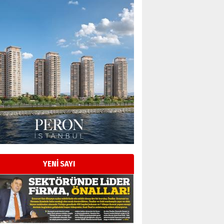
YENİ SAYI
Esat BİNDESEN
Başkan Sekmen’den Erzurum’a
bir vizyon proje daha!
02 Ağustos 2026 Pazar