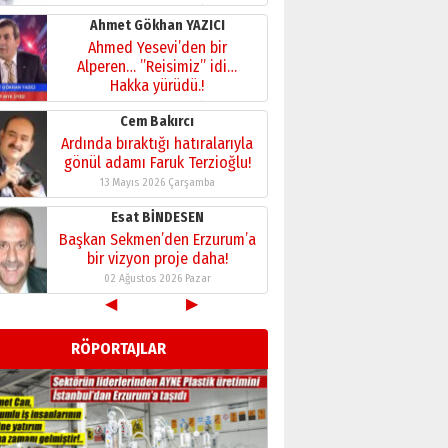
28 Temmuz 2026 Salı
Ahmet Gökhan YAZICI
Ahmed Yesevi’den bir
Alperen… ”Reisimiz” idi…
Hakka yürüdü.!
26 Mart 2026 Perşembe
Cem Bakırcı
Ardında bıraktığı hatıralarıyla
gönül adamı Faruk Terzioğlu!
13 Mayıs 2026 Çarşamba
Esat BİNDESEN
Başkan Sekmen’den Erzurum’a
bir vizyon proje daha!
02 Ağustos 2026 Pazar
◀
▶
Kadir SABUNCUOĞLU
Erzurumspor’un köşe taşları
RÖPORTAJLAR
29 Haziran 2026 Pazartesi
Kenan GÜLERCİ
Murat Şahsuvaroğlu ERKON’da