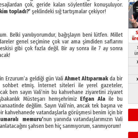
mesajlardan çok, geride kalan söylentiler konuşuluyor.
 kim topladı?’
şeklindeki sığ tartışmalar çekiyor!
S
. Belki yanılıyorumdur, bağışlayın beni lütfen. Millet
ür
idareler genel seçimine çok var ama şimdiden saflarını
 eskisi gibi çok fazla değil. Bir ay sonra ile 7 ay sonra
ü
acak!
çin Erzurum’a geldiği gün Vali
Ahmet Altıparmak
da bir
➤
sohbet etmiş. İnternet siteleri ile yerel gazeteler,
ncak ben sayın Vali’nin bu kahvehane ziyaretini ziyaret
şbakanlık Müsteşarı hemşehrimiz
Efgan Ala
ile bu
 kanaatinde değilim. Sayın Vali’nin, ancak tek başına ve
 bir kahvehanede vatandaşlarla görüşmesi benim için bir
numaralı memuru’
nun yanında vatandaşlarımızın Vali
eya anlatacağını şahsen ben hiç sanmıyorum, sanmıyorum!