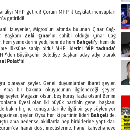
artiliyi MHP getirdi! Çorum MHP il teşkilat mensupları
a getirildi!
canlı izleyenler, Migros’un altında bulunan Çınar Cağ-
lar Başkanı
Zeki Çınar’
ın sahibi olduğu Çınar Cağ
r, hem yemeklerini yedi, hem de hem
Bahçeli’
yi hem de
leme lüksüne sahip oldu! MHP liderini
‘VİP tadında’
 MHP’den Büyükşehir Belediye Başkan aday adyı olarak
al Polat’
tı!
ru olmayan şeyler. Geneli duyumlardan ibaret şeyler.
 Ama bir bakıma okuyucunun ilgileneceği şeyler.
ği şeyler. Magazin olsun, beş kuruş fazla olsun! Benim
yonlarca üyesi olan iki büyük partinin genel başkanı
 bakın hiç ne konuştukları ile ilgili bir şey söyleniyor
zinsel şeyler. Oysa her iki partinin lideri
Bahçeli
de,
tu ama nedense aklıllarda hep birbirlerine yaptıkları
zurum’da hangi dost meclislerine, hangi kahvehaneye