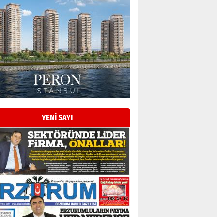
YENİ SAYI
Esat BİNDESEN