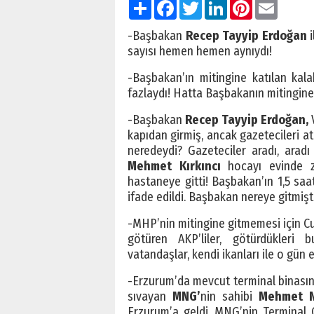
Paylaş
Facebook
Twitter
LinkedIn
Pinterest
Email
-Başbakan
Recep Tayyip Erdoğan
sayısı hemen hemen aynıydı!
-Başbakan’ın mitingine katılan kala
fazlaydı! Hatta Başbakanın mitingine 
-Başbakan
Recep Tayyip Erdoğan,
V
kapıdan girmiş, ancak gazetecileri atl
neredeydi? Gazeteciler aradı, aradı
Mehmet Kırkıncı
hocayı evinde z
hastaneye gitti! Başbakan’ın 1,5 saa
ifade edildi. Başbakan nereye gitmişti
-MHP’nin mitingine gitmemesi için C
götüren AKP’liler, götürdükleri 
vatandaşlar, kendi ikanları ile o gün 
-Erzurum’da mevcut terminal binasında
sıvayan
MNG’
nin sahibi
Mehmet N
Erzurum’a geldi. MNG’nin Terminal C