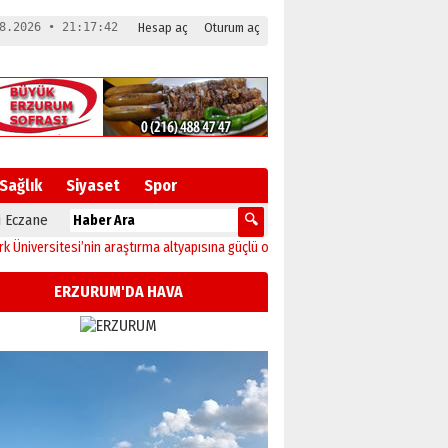
8.2026 • 21:17:43
Hesap aç
Oturum aç
Sağlık
Siyaset
Spor
 Eczane
sitesi’nin araştırma altyapısına güçlü onay
12:04
Oltu’da festival coşkusu kon
ERZURUM'DA HAVA