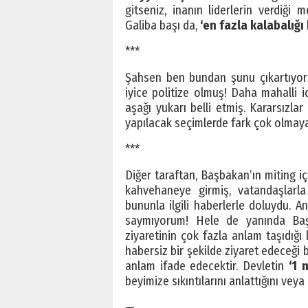
gitseniz, inanın liderlerin verdiği 
Galiba başı da,
‘en fazla kalabalığı
***
Şahsen ben bundan şunu çıkartıyorum
iyice politize olmuş! Daha mahalli 
aşağı yukarı belli etmiş. Kararsızlar
yapılacak seçimlerde fark çok olmay
***
Diğer taraftan, Başbakan’ın miting i
kahvehaneye girmiş, vatandaşlarla 
bununla ilgili haberlerle doluydu. A
saymıyorum! Hele de yanında Ba
ziyaretinin çok fazla anlam taşıdığı
habersiz bir şekilde ziyaret edeceği
anlam ifade edecektir. Devletin
‘1 
beyimize sıkıntılarını anlattığını v
—