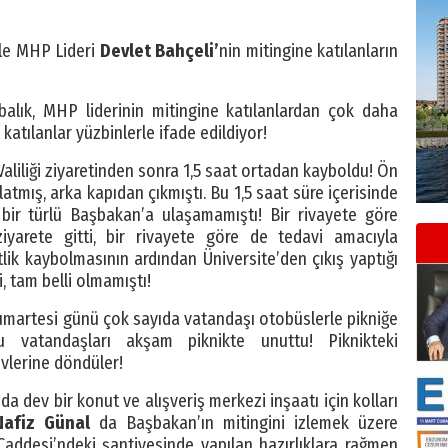
ile MHP Lideri
Devlet Bahçeli’
nin mitingine katılanların
balık, MHP liderinin mitingine katılanlardan çok daha
katılanlar yüzbinlerle ifade edildiyor!
aliliği ziyaretinden sonra 1,5 saat ortadan kayboldu! Ön
atmış, arka kapıdan çıkmıştı. Bu 1,5 saat süre içerisinde
 bir türlü Başbakan’a ulaşamamıştı! Bir rivayete göre
iyarete gitti, bir rivayete göre de tedavi amacıyla
tlik kaybolmasının ardından Üniversite’den çıkış yaptığı
, tam belli olmamıştı!
umartesi günü çok sayıda vatandaşı otobüslerle pikniğe
bu vatandaşları akşam piknikte unuttu! Piknikteki
evlerine döndüler!
 dev bir konut ve alışveriş merkezi inşaatı için kolları
afiz Günal
da Başbakan’ın mitingini izlemek üzere
addesi’ndeki şantiyesinde yapılan hazırlıklara rağmen