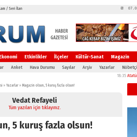
m / Seri İlan
📆 07.0
Ekonomi
Etkinlikler
İlçeler
Kültür-Sanat
Magazin
ar
Anket
Hava Durumu
Sayılar
Arşiv
Yazarlar
Nöbetçi
18:35
Atatürk Üniver
si
»
Yazarlar
»
Magazin olsun, 5 kuruş fazla olsun!
Vedat Refayeli
Tüm yazıları için tıklayınız.
n, 5 kuruş fazla olsun!