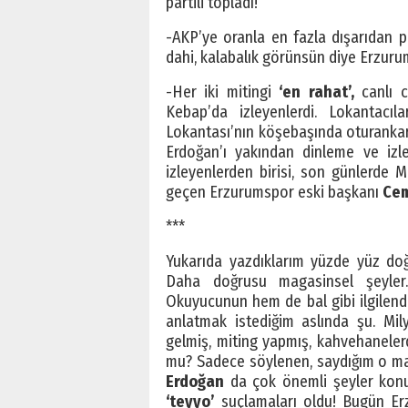
partili topladı!
-AKP’ye oranla en fazla dışarıdan p
dahi, kalabalık görünsün diye Erzurum’
-Her iki mitingi
‘en rahat’,
canlı 
Kebap’da izleyenlerdi. Lokantacı
Lokantası’nın köşebaşında oturanka
Erdoğan’ı yakından dinleme ve iz
izleyenlerden birisi, son günlerde
geçen Erzurumspor eski başkanı
Cem
***
Yukarıda yazdıklarım yüzde yüz doğ
Daha doğrusu magasinsel şeyler.
Okuyucunun hem de bal gibi ilgilendi
anlatmak istediğim aslında şu. Mil
gelmiş, miting yapmış, kahvehanelerde
mu? Sadece söylenen, saydığım o maga
Erdoğan
da çok önemli şeyler konuş
‘teyyo’
suçlamaları oldu! Bugün Er