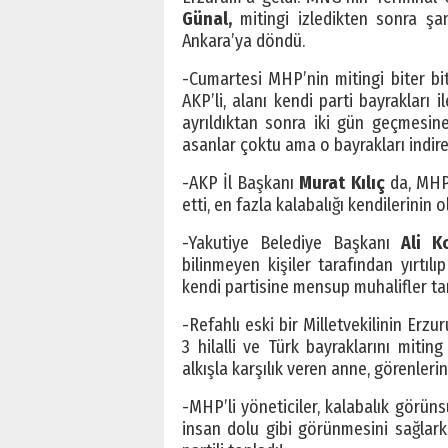
Günal,
mitingi izledikten sonra şa
Ankara’ya döndü.
-Cumartesi MHP’nin mitingi biter bi
AKP’li, alanı kendi parti bayrakları
ayrıldıktan sonra iki gün geçmesine
asanlar çoktu ama o bayrakları indire
-AKP İl Başkanı
Murat Kılıç
da, MHP
etti, en fazla kalabalığı kendilerinin 
-Yakutiye Belediye Başkanı
Ali K
bilinmeyen kişiler tarafından yırtılı
kendi partisine mensup muhalifler tara
-Refahlı eski bir Milletvekilinin Erz
3 hilalli ve Türk bayraklarını miti
alkışla karşılık veren anne, görenlerin
-MHP’li yöneticiler, kalabalık görünsü
insan dolu gibi görünmesini sağlarke