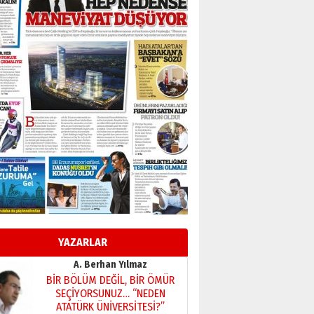
Başkan Sekmen’den Erzurum’a
bir vizyon proje daha!
02 Ağustos 2026 Pazar
Kadir SABUNCUOĞLU
Erzurumspor’un köşe taşları
29 Haziran 2026 Pazartesi
Kenan GÜLERCİ
Murat Şahsuvaroğlu ERKON’da
çıtayı yukarı taşırken,
yönetimdekiler aşağı
çekmemeli!
Orhan BOZKURT
17 Şubat 2026 Salı
Bir fotoğraf, bir şehir, bir
gazeteci… Dizginler kimin
elinde?
YAZARLAR
31 Mart 2026 Salı
A. Berhan Yılmaz
BİR BÖLÜM DEĞİL, BİR ÖMÜR
SEÇİYORSUNUZ… “NEDEN
ATATÜRK ÜNİVERSİTESİ?”