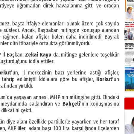
ntiyeye uğramadan direk havaalanına gitti ve oradan
tmez, başta itfaiye elemanları olmak üzere çok sayıda
 ile süsledi. Ancak, Başbakan mitingde konuşup alandan
 rağmen, kalan afişler halen daha indirilmedi. Bayrak
nler dün itibariyle ortalıkta görünmüyordu.
 İl Başkanı
Zekai Kaya
da, mitinge gelenlere teşekkür
oluşturduğunu iddia ettiler.
orkut’
un, il merkezinin bazı yerlerine astığı afişler,
p tahrip edilmişti! İddialara göre bu afişler,
Korkut’
un
fından yırtıldı.
urum’da yaşayan annesi, MHP’nin mitingine gitti. Elindeki
ng meydanında sallandıran ve
Bahçeli’
nin konuşmasına
 dikkatini çekti.
n diye alanı özellikle partililerle yayarken ve her taraf
n, AKP’liler, adam başı 100 lira karşılığında ilçelerden