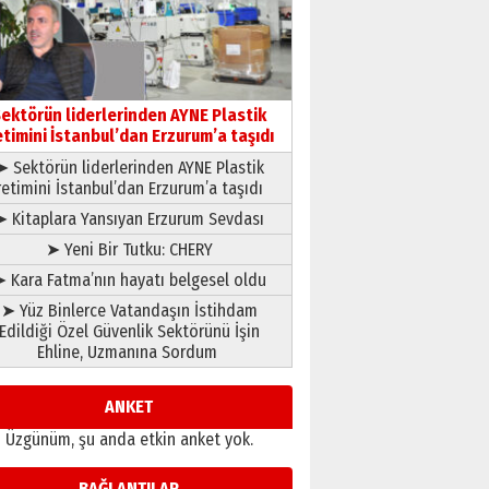
çıtayı yukarı taşırken,
yönetimdekiler aşağı
çekmemeli!
Orhan BOZKURT
17 Şubat 2026 Salı
Bir fotoğraf, bir şehir, bir
gazeteci… Dizginler kimin
ektörün liderlerinden AYNE Plastik
elinde?
etimini İstanbul’dan Erzurum’a taşıdı
31 Mart 2026 Salı
➤ Sektörün liderlerinden AYNE Plastik
A. Berhan Yılmaz
retimini İstanbul’dan Erzurum’a taşıdı
BİR BÖLÜM DEĞİL, BİR ÖMÜR
SEÇİYORSUNUZ… “NEDEN
➤ Kitaplara Yansıyan Erzurum Sevdası
ATATÜRK ÜNİVERSİTESİ?”
➤ Yeni Bir Tutku: CHERY
28 Temmuz 2026 Salı
Ahmet Gökhan YAZICI
 Kara Fatma’nın hayatı belgesel oldu
Ahmed Yesevi’den bir
➤ Yüz Binlerce Vatandaşın İstihdam
Alperen… ”Reisimiz” idi…
Edildiği Özel Güvenlik Sektörünü İşin
Hakka yürüdü.!
Ehline, Uzmanına Sordum
26 Mart 2026 Perşembe
Cem Bakırcı
Ardında bıraktığı hatıralarıyla
ANKET
gönül adamı Faruk Terzioğlu!
Üzgünüm, şu anda etkin anket yok.
13 Mayıs 2026 Çarşamba
Esat BİNDESEN
BAĞLANTILAR