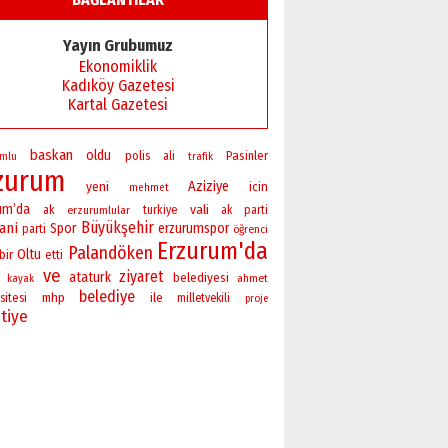
Başkan Sekmen’den Erzurum’a
bir vizyon proje daha!
Yayın Grubumuz
02 Ağustos 2026 Pazar
Ekonomiklik
Kadıköy Gazetesi
Kartal Gazetesi
baskan
oldu
polis
Pasinler
ali
umlu
trafik
zurum
yeni
Aziziye
icin
mehmet
um’da
vali
ak
erzurumlular
turkiye
ak parti
Büyükşehir
ani
Spor
erzurumspor
parti
öğrenci
Erzurum'da
Palandöken
bir
Oltu
etti
ve
ziyaret
ataturk
belediyesi
ahmet
kayak
belediye
sitesi
mhp
ile
milletvekili
proje
tiye