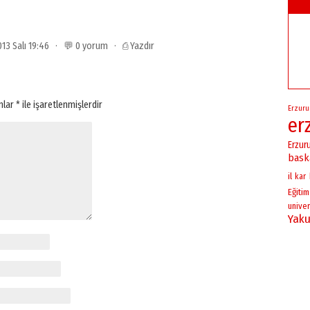
2013 Salı 19:46 · 💬 0 yorum ·
⎙ Yazdır
anlar
*
ile işaretlenmişlerdir
Erzur
er
Erzur
bask
il
kar
Eğitim
univer
Yaku