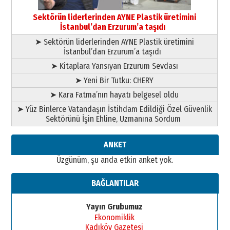
Başkan Sekmen’den Erzurum’a
bir vizyon proje daha!
Sektörün liderlerinden AYNE Plastik üretimini
02 Ağustos 2026 Pazar
İstanbul’dan Erzurum’a taşıdı
➤ Sektörün liderlerinden AYNE Plastik üretimini
İstanbul’dan Erzurum’a taşıdı
➤ Kitaplara Yansıyan Erzurum Sevdası
➤ Yeni Bir Tutku: CHERY
➤ Kara Fatma’nın hayatı belgesel oldu
➤ Yüz Binlerce Vatandaşın İstihdam Edildiği Özel Güvenlik
Sektörünü İşin Ehline, Uzmanına Sordum
ANKET
Üzgünüm, şu anda etkin anket yok.
BAĞLANTILAR
Yayın Grubumuz
Ekonomiklik
Kadıköy Gazetesi