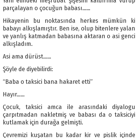
Yani elindeki meşrubat şişesini kaldırıma vurup
parçalayan o çocuğun babası……
Hikayenin bu noktasında herkes mümkün ki
babayı alkışlamıştır. Ben ise, olup bitenlere yalan
ve yanlış katmadan babasına aktaran o asi genci
alkışladım.
Asi ama dürüst……
Şöyle de diyebilirdi:
“Baba o taksici bana hakaret etti”
Hayır……
Çocuk, taksici amca ile arasındaki diyalogu
çarpıtmadan nakletmiş ve babası da o taksiciyi
kutlamak için durağa gelmişti.
Çevremizi kuşatan bu kadar kir ve pislik içinde