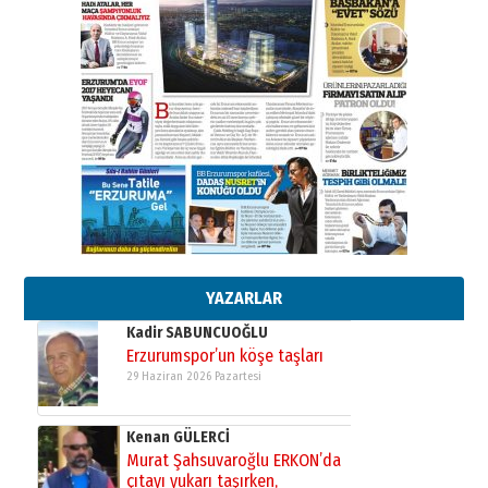
Ahmet Gökhan YAZICI
Ahmed Yesevi’den bir Alperen…
”Reisimiz” idi… Hakka yürüdü.!
26 Mart 2026 Perşembe
Cem Bakırcı
Ardında bıraktığı hatıralarıyla
gönül adamı Faruk Terzioğlu!
13 Mayıs 2026 Çarşamba
Esat BİNDESEN
Başkan Sekmen’den Erzurum’a
bir vizyon proje daha!
02 Ağustos 2026 Pazar
YAZARLAR
Kadir SABUNCUOĞLU
Erzurumspor’un köşe taşları
29 Haziran 2026 Pazartesi
Kenan GÜLERCİ
Murat Şahsuvaroğlu ERKON’da
çıtayı yukarı taşırken,