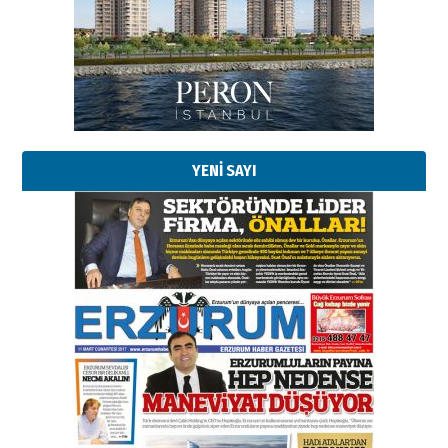
Başkan Sekmen’den Erzurum’a
bir vizyon proje daha!
02 Ağustos 2026 Pazar
Kadir SABUNCUOĞLU
Erzurumspor’un köşe taşları
29 Haziran 2026 Pazartesi
YENİ SAYI
Kenan GÜLERCİ
Murat Şahsuvaroğlu ERKON’da
çıtayı yukarı taşırken,
yönetimdekiler aşağı
çekmemeli!
Orhan BOZKURT
17 Şubat 2026 Salı
Bir fotoğraf, bir şehir, bir
gazeteci… Dizginler kimin
elinde?
31 Mart 2026 Salı
A. Berhan Yılmaz
BİR BÖLÜM DEĞİL, BİR ÖMÜR
SEÇİYORSUNUZ… “NEDEN
ATATÜRK ÜNİVERSİTESİ?”
28 Temmuz 2026 Salı