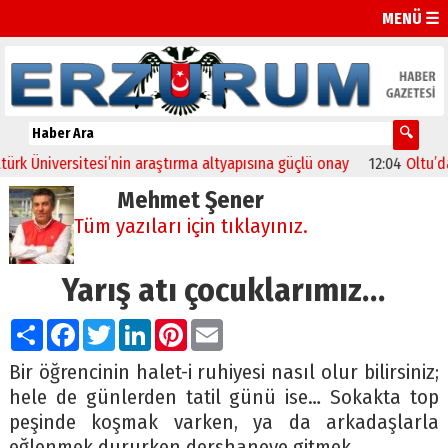
MENÜ ☰
iversitesi’nin araştırma altyapısına güçlü onay
12:04
Oltu’da festi
Mehmet Şener
Tüm yazıları için tıklayınız.
Yarış atı çocuklarımız…
Paylaş
Facebook
Twitter
LinkedIn
Pinterest
Email
Bir öğrencinin halet-i ruhiyesi nasıl olur bilirsiniz;
hele de günlerden tatil günü ise… Sokakta top
peşinde koşmak varken, ya da arkadaşlarla
eğlenmek dururken dershaneye gitmek…