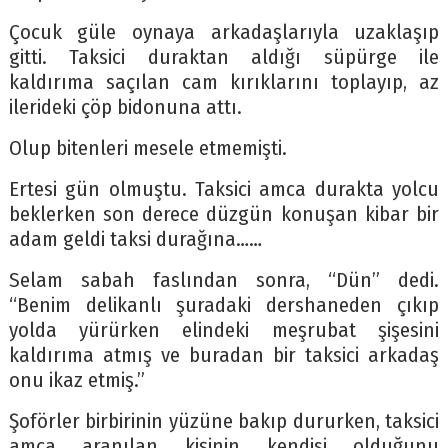
Çocuk güle oynaya arkadaşlarıyla uzaklaşıp
gitti. Taksici duraktan aldığı süpürge ile
kaldırıma saçılan cam kırıklarını toplayıp, az
ilerideki çöp bidonuna attı.
Olup bitenleri mesele etmemişti.
Ertesi gün olmuştu. Taksici amca durakta yolcu
beklerken son derece düzgün konuşan kibar bir
adam geldi taksi durağına……
Selam sabah faslından sonra, “Dün” dedi.
“Benim delikanlı şuradaki dershaneden çıkıp
yolda yürürken elindeki meşrubat şişesini
kaldırıma atmış ve buradan bir taksici arkadaş
onu ikaz etmiş.”
Şoförler birbirinin yüzüne bakıp dururken, taksici
amca aranılan kişinin kendisi olduğunu