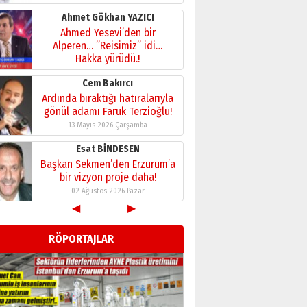
28 Temmuz 2026 Salı
Ahmet Gökhan YAZICI
Ahmed Yesevi’den bir
Alperen… ”Reisimiz” idi…
Hakka yürüdü.!
26 Mart 2026 Perşembe
Cem Bakırcı
Ardında bıraktığı hatıralarıyla
gönül adamı Faruk Terzioğlu!
13 Mayıs 2026 Çarşamba
Esat BİNDESEN
Başkan Sekmen’den Erzurum’a
bir vizyon proje daha!
02 Ağustos 2026 Pazar
◀
▶
Kadir SABUNCUOĞLU
Erzurumspor’un köşe taşları
RÖPORTAJLAR
29 Haziran 2026 Pazartesi
Kenan GÜLERCİ
Murat Şahsuvaroğlu ERKON’da