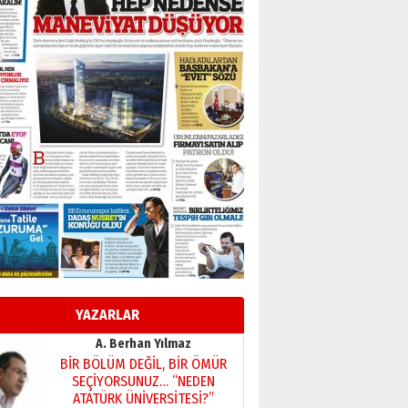
Başkan Sekmen’den Erzurum’a
bir vizyon proje daha!
02 Ağustos 2026 Pazar
Kadir SABUNCUOĞLU
Erzurumspor’un köşe taşları
29 Haziran 2026 Pazartesi
Kenan GÜLERCİ
Murat Şahsuvaroğlu ERKON’da
çıtayı yukarı taşırken,
yönetimdekiler aşağı
çekmemeli!
Orhan BOZKURT
17 Şubat 2026 Salı
Bir fotoğraf, bir şehir, bir
gazeteci… Dizginler kimin
elinde?
YAZARLAR
31 Mart 2026 Salı
A. Berhan Yılmaz
BİR BÖLÜM DEĞİL, BİR ÖMÜR
SEÇİYORSUNUZ… “NEDEN
ATATÜRK ÜNİVERSİTESİ?”