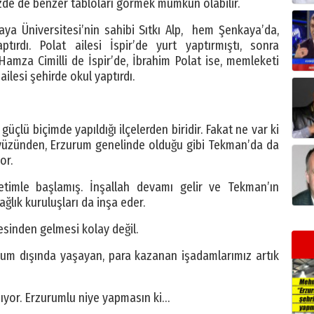
izde de benzer tabloları görmek mümkün olabilir.
ya Üniversitesi’nin sahibi Sıtkı Alp, hem Şenkaya’da,
rdı. Polat ailesi İspir’de yurt yaptırmıştı, sonra
Hamza Cimilli de İspir’de, İbrahim Polat ise, memleketi
ailesi şehirde okul yaptırdı.
çlü biçimde yapıldığı ilçelerden biridir. Fakat ne var ki
r yüzünden, Erzurum genelinde olduğu gibi Tekman’da da
or.
retimle başlamış. İnşallah devamı gelir ve Tekman’ın
ğlık kuruluşları da inşa eder.
tesinden gelmesi kolay değil.
um dışında yaşayan, para kazanan işadamlarımız artık
pıyor. Erzurumlu niye yapmasın ki…