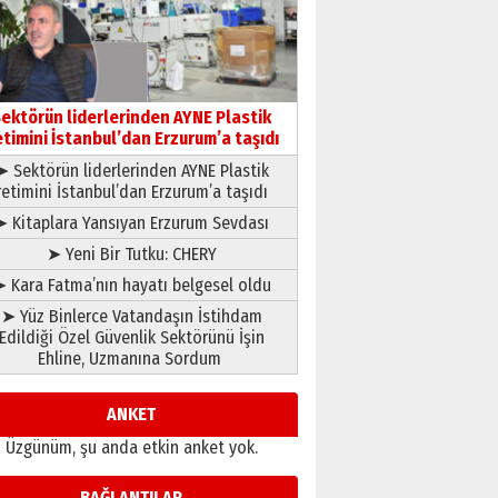
çıtayı yukarı taşırken,
yönetimdekiler aşağı
çekmemeli!
Orhan BOZKURT
17 Şubat 2026 Salı
Bir fotoğraf, bir şehir, bir
gazeteci… Dizginler kimin
ektörün liderlerinden AYNE Plastik
elinde?
etimini İstanbul’dan Erzurum’a taşıdı
31 Mart 2026 Salı
➤ Sektörün liderlerinden AYNE Plastik
A. Berhan Yılmaz
retimini İstanbul’dan Erzurum’a taşıdı
BİR BÖLÜM DEĞİL, BİR ÖMÜR
SEÇİYORSUNUZ… “NEDEN
➤ Kitaplara Yansıyan Erzurum Sevdası
ATATÜRK ÜNİVERSİTESİ?”
➤ Yeni Bir Tutku: CHERY
28 Temmuz 2026 Salı
Ahmet Gökhan YAZICI
 Kara Fatma’nın hayatı belgesel oldu
Ahmed Yesevi’den bir
➤ Yüz Binlerce Vatandaşın İstihdam
Alperen… ”Reisimiz” idi…
Edildiği Özel Güvenlik Sektörünü İşin
Hakka yürüdü.!
Ehline, Uzmanına Sordum
26 Mart 2026 Perşembe
Cem Bakırcı
Ardında bıraktığı hatıralarıyla
ANKET
gönül adamı Faruk Terzioğlu!
Üzgünüm, şu anda etkin anket yok.
13 Mayıs 2026 Çarşamba
Esat BİNDESEN
BAĞLANTILAR