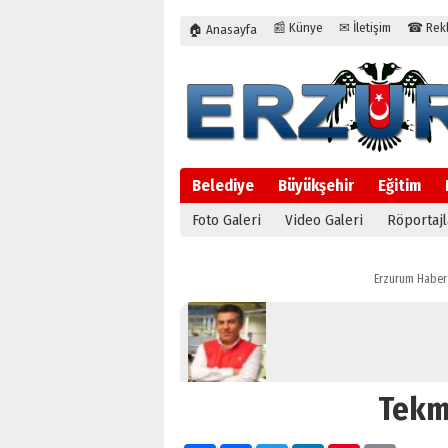
📰 Künye
✉ İletişim
☎ Rekla
🏠 Anasayfa
Belediye
Büyükşehir
Eğitim
Foto Galeri
Video Galeri
Röportajl
Erzurum Haber
Tekm