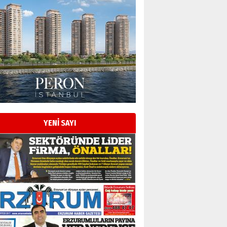
YENİ SAYI
Esat BİNDESEN