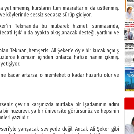
la yetinmemiş, kursların tüm masraflarını da üstlenmiş.
ve köylerinde sessiz sedasız sürüp gidiyor.
eker’in Tekman’da bu mübarek hizmeti sunmasında,
ti Işık’ın da ayakta alkışlanacak desteği, yardımı ve
olan Tekman, hemşerisi Ali Şeker’e öyle bir kucak açmış
üzlerce kızımızın içinden onlarca hafize hanım çıkmış.
yetişiyor.
ı ne kadar artarsa, o memleket o kadar huzurlu olur ve
rseniz çevirin karşınızda mutlaka bir işadamının adını
ya bir huzurevi, ya bir üniversite görürsünüz ve hepsinin
leri yazılıdır.
eri’yle yarışacak seviyede değil. Ancak Ali Şeker gibi