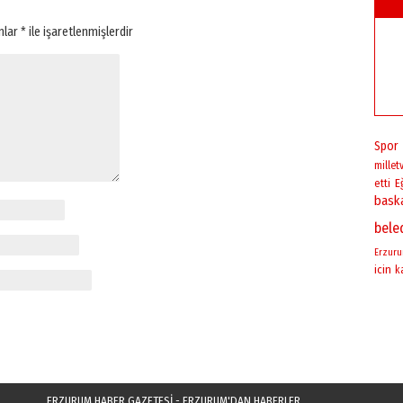
anlar
*
ile işaretlenmişlerdir
Spor
milletv
E
etti
bask
bele
Erzur
icin
k
ERZURUM HABER GAZETESİ - ERZURUM'DAN HABERLER