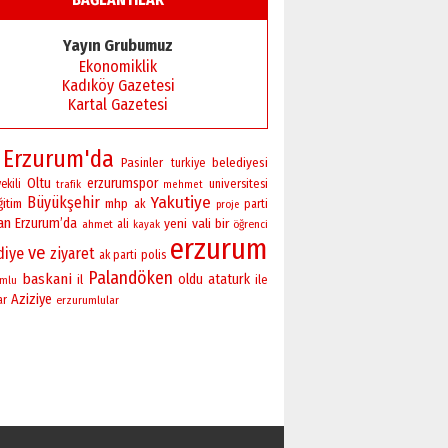
Başkan Sekmen’den Erzurum’a
bir vizyon proje daha!
Yayın Grubumuz
02 Ağustos 2026 Pazar
Ekonomiklik
Kadıköy Gazetesi
Kartal Gazetesi
Erzurum'da
Pasinler
belediyesi
turkiye
Oltu
erzurumspor
universitesi
ekili
trafik
mehmet
Yakutiye
Büyükşehir
ğitim
mhp
ak
parti
proje
an
Erzurum’da
yeni
vali
bir
ahmet
ali
öğrenci
kayak
erzurum
ve
diye
ziyaret
polis
ak parti
Palandöken
baskani
oldu
ataturk
il
ile
umlu
Aziziye
ar
erzurumlular