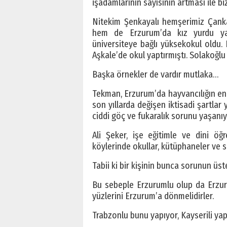
işadamlarının sayısının artması ile b
Nitekim Şenkayalı hemşerimiz Çanka
hem de Erzurum’da kız yurdu yaptı
üniversiteye bağlı yüksekokul oldu. 
Aşkale’de okul yaptırmıştı. Solakoğlu 
Başka örnekler de vardır mutlaka…
Tekman, Erzurum’da hayvancılığın en gü
son yıllarda değişen iktisadi şartla
ciddi göç ve fukaralık sorunu yaşanıy
Ali Şeker, işe eğitimle ve dini öğ
köylerinde okullar, kütüphaneler ve sa
Tabii ki bir kişinin bunca sorunun üs
Bu sebeple Erzurumlu olup da Erzur
yüzlerini Erzurum’a dönmelidirler.
Trabzonlu bunu yapıyor, Kayserili ya