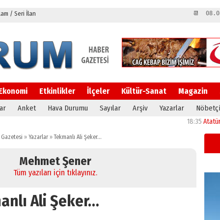
m / Seri İlan
📆 08.0
Ekonomi
Etkinlikler
İlçeler
Kültür-Sanat
Magazin
ar
Anket
Hava Durumu
Sayılar
Arşiv
Yazarlar
Nöbetçi
18:35
Atatürk Üni
 Gazetesi
»
Yazarlar
»
Tekmanlı Ali Şeker…
Mehmet Şener
Tüm yazıları için tıklayınız.
anlı Ali Şeker…