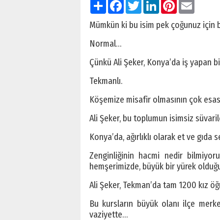
Paylaş
Facebook
Twitter
LinkedIn
Pinterest
Email
Mümkün ki bu isim pek çoğunuz için b
Normal…
Çünkü Ali Şeker, Konya’da iş yapan b
Tekmanlı.
Köşemize misafir olmasının çok esaslı
Ali Şeker, bu toplumun isimsiz süvaril
Konya’da, ağırlıklı olarak et ve gıda 
Zenginliğinin hacmi nedir bilmiyo
hemşerimizde, büyük bir yürek olduğu y
Ali Şeker, Tekman’da tam 1200 kız öğr
Bu kursların büyük olanı ilçe merke
vaziyette…