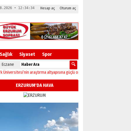
8.2026 • 12:34:35
Hesap aç
Oturum aç
Sağlık
Siyaset
Spor
 Eczane
versitesi’nin araştırma altyapısına güçlü onay
12:04
Oltu’da festival coşkusu k
ERZURUM'DA HAVA