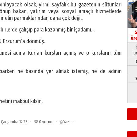
yınlayacak olsak, yirmi sayfalık bu gazetenin sütunları
nüp bakan, yatırım veya sosyal amaçlı hizmetlerde
ir elin parmaklarından daha çok değil.
hirlerde çalışıp para kazanmış bir işadamı…
S
ür
nü Erzurum’a dönmüş.
ilmesi adına Kur’an kursları açmış ve o kursların tüm
ü
parken ne basında yer almak istemiş, ne de adının
➤
metini makbul kılsın.
3 Çarşamba 12:23 · 💬 0 yorum ·
⎙ Yazdır