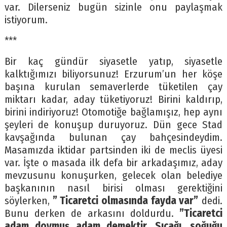
var. Dilerseniz bugün sizinle onu paylaşmak
istiyorum.
***
Bir kaç gündür siyasetle yatıp, siyasetle
kalktığımızı biliyorsunuz! Erzurum’un her köşe
başına kurulan semaverlerde tüketilen çay
miktarı kadar, aday tüketiyoruz! Birini kaldırıp,
birini indiriyoruz! Otomotiğe bağlamışız, hep aynı
şeyleri de konuşup duruyoruz. Dün gece Stad
kavşağında bulunan çay bahçesindeydim.
Masamızda iktidar partsinden iki de meclis üyesi
var. İşte o masada ilk defa bir arkadaşımız, aday
mevzusunu konuşurken, gelecek olan belediye
başkanının nasıl birisi olması gerektiğini
söylerken,
” Ticaretci olmasında fayda var”
dedi.
Bunu derken de arkasını doldurdu.
”Ticaretci
adam doymuş adam demektir. Sıcağı, soğuğu