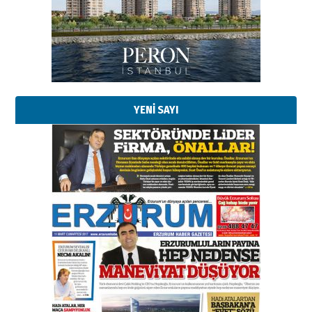
YENİ SAYI
Esat BİNDESEN
TRT’NİN BÖLGEYE AÇILAN SESİ
09 Ağustos 2026 Pazar