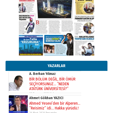
Kadir SABUNCUOĞLU
Erzurumspor’un köşe taşları
29 Haziran 2026 Pazartesi
Kenan GÜLERCİ
Murat Şahsuvaroğlu ERKON’da
çıtayı yukarı taşırken,
yönetimdekiler aşağı
çekmemeli!
Orhan BOZKURT
17 Şubat 2026 Salı
Bir fotoğraf, bir şehir, bir
gazeteci… Dizginler kimin
elinde?
YAZARLAR
31 Mart 2026 Salı
A. Berhan Yılmaz
BİR BÖLÜM DEĞİL, BİR ÖMÜR
SEÇİYORSUNUZ… “NEDEN
ATATÜRK ÜNİVERSİTESİ?”
28 Temmuz 2026 Salı
Ahmet Gökhan YAZICI
Ahmed Yesevi’den bir Alperen…
”Reisimiz” idi… Hakka yürüdü.!
26 Mart 2026 Perşembe