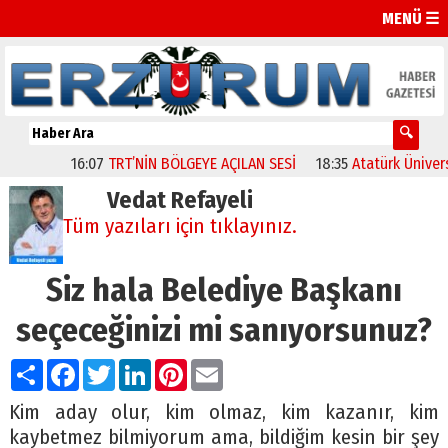
MENÜ ☰
16:07
TRT’NİN BÖLGEYE AÇILAN SESİ
18:35
Atatürk Üniversites
Vedat Refayeli
Tüm yazıları için tıklayınız.
Siz hala Belediye Başkanı
seçeceğinizi mi sanıyorsunuz?
Paylaş
Facebook
Twitter
LinkedIn
Pinterest
Email
Kim aday olur, kim olmaz, kim kazanır, kim
kaybetmez bilmiyorum ama, bildiğim kesin bir şey