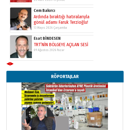
Cem Bakırcı
Ardında bıraktığı hatıralarıyla
gönül adamı Faruk Terzioğlu!
13 Mayıs 2026 Çarşamba
Esat BİNDESEN
TRT’NİN BÖLGEYE AÇILAN SESİ
09 Ağustos 2026 Pazar
◀
▶
Kadir SABUNCUOĞLU
Erzurumspor’un köşe taşları
RÖPORTAJLAR
29 Haziran 2026 Pazartesi
Kenan GÜLERCİ
Murat Şahsuvaroğlu ERKON’da
çıtayı yukarı taşırken,
yönetimdekiler aşağı
çekmemeli!
Orhan BOZKURT
17 Şubat 2026 Salı
Bir fotoğraf, bir şehir, bir