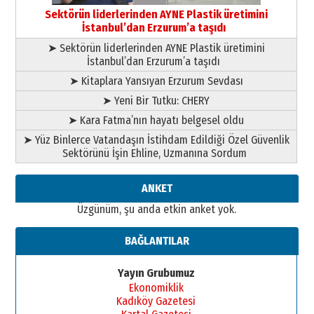
gazeteci… Dizginler kimin
Sektörün liderlerinden AYNE Plastik üretimini
elinde?
İstanbul’dan Erzurum’a taşıdı
31 Mart 2026 Salı
➤ Sektörün liderlerinden AYNE Plastik üretimini
A. Berhan Yılmaz
İstanbul’dan Erzurum’a taşıdı
BİR BÖLÜM DEĞİL, BİR ÖMÜR
SEÇİYORSUNUZ… “NEDEN
➤ Kitaplara Yansıyan Erzurum Sevdası
ATATÜRK ÜNİVERSİTESİ?”
➤ Yeni Bir Tutku: CHERY
28 Temmuz 2026 Salı
Ahmet Gökhan YAZICI
➤ Kara Fatma’nın hayatı belgesel oldu
Ahmed Yesevi’den bir Alperen…
➤ Yüz Binlerce Vatandaşın İstihdam Edildiği Özel Güvenlik
”Reisimiz” idi… Hakka yürüdü.!
Sektörünü İşin Ehline, Uzmanına Sordum
26 Mart 2026 Perşembe
Cem Bakırcı
ANKET
Ardında bıraktığı hatıralarıyla
Üzgünüm, şu anda etkin anket yok.
gönül adamı Faruk Terzioğlu!
13 Mayıs 2026 Çarşamba
BAĞLANTILAR
Esat BİNDESEN
TRT’NİN BÖLGEYE AÇILAN SESİ
Yayın Grubumuz
09 Ağustos 2026 Pazar
Ekonomiklik
Kadıköy Gazetesi