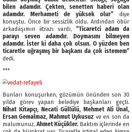
bilen adamdır. Çekten, senetten haberi olan
adamdır. Merhameti de yüksek olur”
diye
konuştu. Önce bir sessizlik oldu. Ardından öbür
arkadaşımın iitrazı vardı,
”Ticaretci adam da
parayı seven adamdır. Doymasını bilmeyen
adamdır. İster ki daha çok olsun. O yüzden ben
ticaretle uğraşmış bir başkanı da çok istemem”
dedi.
***
Bunları konuşurken, gözümün önünden son 30
yılda görev yapan belediye başkanları geçti.
Nihat Kitapçı, Necati Güllülü, Mehmet Ali Ünal,
Ersan Gemalmaz, Mahmut Uykusuz
ve en son da
malumunuz,
Ahmet Küçükler.
Baktım içlerinde en
çok da bürokrat var. Ticaretle iştigal eden kimse