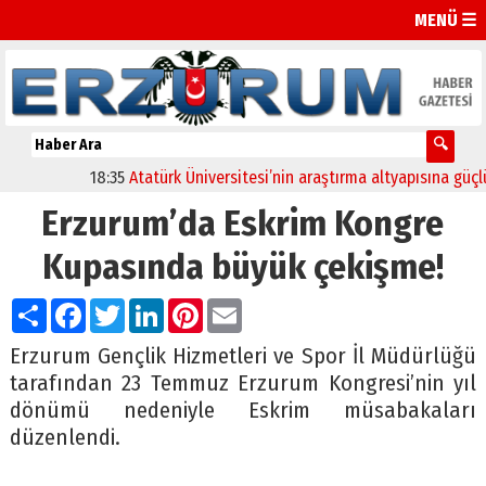
MENÜ ☰
18:35
Atatürk Üniversitesi’nin araştırma altyapısına güçlü 
Erzurum’da Eskrim Kongre
Kupasında büyük çekişme!
Paylaş
Facebook
Twitter
LinkedIn
Pinterest
Email
Erzurum Gençlik Hizmetleri ve Spor İl Müdürlüğü
tarafından 23 Temmuz Erzurum Kongresi’nin yıl
dönümü nedeniyle Eskrim müsabakaları
düzenlendi.