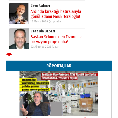
Cem Bakırcı
Ardında bıraktığı hatıralarıyla
gönül adamı Faruk Terzioğlu!
13 Mayıs 2026 Çarşamba
Esat BİNDESEN
Başkan Sekmen’den Erzurum’a
bir vizyon proje daha!
02 Ağustos 2026 Pazar
◀
▶
Kadir SABUNCUOĞLU
Erzurumspor’un köşe taşları
RÖPORTAJLAR
29 Haziran 2026 Pazartesi
Kenan GÜLERCİ
Murat Şahsuvaroğlu ERKON’da
çıtayı yukarı taşırken,
yönetimdekiler aşağı
çekmemeli!
Orhan BOZKURT
17 Şubat 2026 Salı
Bir fotoğraf, bir şehir, bir
gazeteci… Dizginler kimin