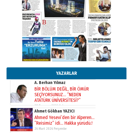
Erzurumspor’un köşe taşları
29 Haziran 2026 Pazartesi
Kenan GÜLERCİ
Murat Şahsuvaroğlu ERKON’da
çıtayı yukarı taşırken,
yönetimdekiler aşağı
çekmemeli!
Orhan BOZKURT
17 Şubat 2026 Salı
Bir fotoğraf, bir şehir, bir
gazeteci… Dizginler kimin
elinde?
YAZARLAR
31 Mart 2026 Salı
A. Berhan Yılmaz
BİR BÖLÜM DEĞİL, BİR ÖMÜR
SEÇİYORSUNUZ… “NEDEN
ATATÜRK ÜNİVERSİTESİ?”
28 Temmuz 2026 Salı
Ahmet Gökhan YAZICI
Ahmed Yesevi’den bir Alperen…
”Reisimiz” idi… Hakka yürüdü.!
26 Mart 2026 Perşembe