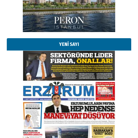
YENİ SAYI
Esat BİNDESEN
Başkan Sekmen’den Erzurum’a
bir vizyon proje daha!
02 Ağustos 2026 Pazar
Kadir SABUNCUOĞLU