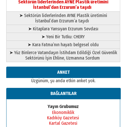
Sektörün liderlerinden AYNE Plastik üretimini
elinde?
İstanbul’dan Erzurum’a taşıdı
31 Mart 2026 Salı
➤ Sektörün liderlerinden AYNE Plastik üretimini
A. Berhan Yılmaz
İstanbul’dan Erzurum’a taşıdı
BİR BÖLÜM DEĞİL, BİR ÖMÜR
SEÇİYORSUNUZ… “NEDEN
➤ Kitaplara Yansıyan Erzurum Sevdası
ATATÜRK ÜNİVERSİTESİ?”
➤ Yeni Bir Tutku: CHERY
28 Temmuz 2026 Salı
Ahmet Gökhan YAZICI
➤ Kara Fatma’nın hayatı belgesel oldu
Ahmed Yesevi’den bir Alperen…
➤ Yüz Binlerce Vatandaşın İstihdam Edildiği Özel Güvenlik
”Reisimiz” idi… Hakka yürüdü.!
Sektörünü İşin Ehline, Uzmanına Sordum
26 Mart 2026 Perşembe
Cem Bakırcı
ANKET
Ardında bıraktığı hatıralarıyla
Üzgünüm, şu anda etkin anket yok.
gönül adamı Faruk Terzioğlu!
13 Mayıs 2026 Çarşamba
BAĞLANTILAR
Esat BİNDESEN
Başkan Sekmen’den Erzurum’a
Yayın Grubumuz
bir vizyon proje daha!
Ekonomiklik
02 Ağustos 2026 Pazar
Kadıköy Gazetesi
Kartal Gazetesi