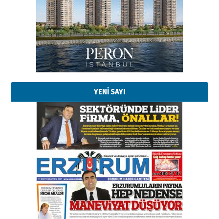
Esat BİNDESEN
Başkan Sekmen’den Erzurum’a
bir vizyon proje daha!
02 Ağustos 2026 Pazar
Kadir SABUNCUOĞLU
Erzurumspor’un köşe taşları
29 Haziran 2026 Pazartesi
YENİ SAYI
Kenan GÜLERCİ
Murat Şahsuvaroğlu ERKON’da
çıtayı yukarı taşırken,
yönetimdekiler aşağı
çekmemeli!
Orhan BOZKURT
17 Şubat 2026 Salı
Bir fotoğraf, bir şehir, bir
gazeteci… Dizginler kimin
elinde?
31 Mart 2026 Salı
A. Berhan Yılmaz
BİR BÖLÜM DEĞİL, BİR ÖMÜR
SEÇİYORSUNUZ… “NEDEN
ATATÜRK ÜNİVERSİTESİ?”