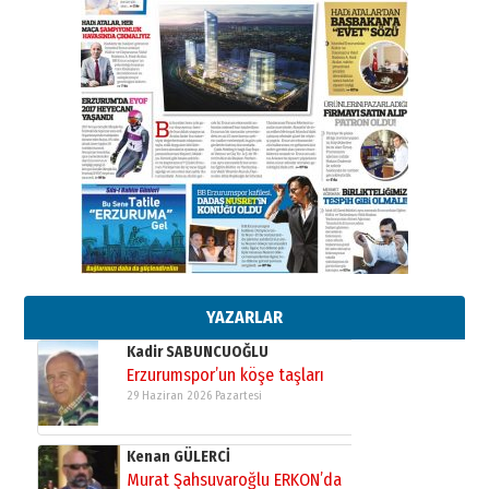
28 Temmuz 2026 Salı
Ahmet Gökhan YAZICI
Ahmed Yesevi’den bir Alperen…
”Reisimiz” idi… Hakka yürüdü.!
26 Mart 2026 Perşembe
Cem Bakırcı
Ardında bıraktığı hatıralarıyla
gönül adamı Faruk Terzioğlu!
13 Mayıs 2026 Çarşamba
Esat BİNDESEN
Başkan Sekmen’den Erzurum’a
bir vizyon proje daha!
02 Ağustos 2026 Pazar
YAZARLAR
Kadir SABUNCUOĞLU
Erzurumspor’un köşe taşları
29 Haziran 2026 Pazartesi
Kenan GÜLERCİ
Murat Şahsuvaroğlu ERKON’da