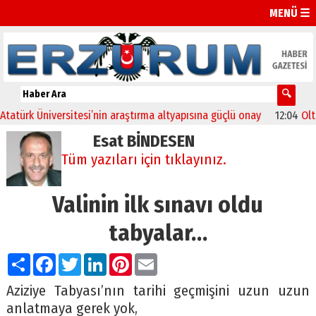
MENÜ ☰
k Üniversitesi’nin araştırma altyapısına güçlü onay
12:04
Oltu’da fe
Esat BİNDESEN
Tüm yazıları için tıklayınız.
Valinin ilk sınavı oldu
tabyalar…
Paylaş
Facebook
Twitter
LinkedIn
Pinterest
Email
Aziziye Tabyası’nın tarihi geçmişini uzun uzun
anlatmaya gerek yok,