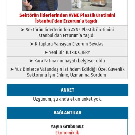
Esat BİNDESEN
Başkan Sekmen’den Erzurum’a
bir vizyon proje daha!
Sektörün liderlerinden AYNE Plastik üretimini
02 Ağustos 2026 Pazar
İstanbul’dan Erzurum’a taşıdı
➤ Sektörün liderlerinden AYNE Plastik üretimini
İstanbul’dan Erzurum’a taşıdı
➤ Kitaplara Yansıyan Erzurum Sevdası
➤ Yeni Bir Tutku: CHERY
➤ Kara Fatma’nın hayatı belgesel oldu
➤ Yüz Binlerce Vatandaşın İstihdam Edildiği Özel Güvenlik
Sektörünü İşin Ehline, Uzmanına Sordum
ANKET
Üzgünüm, şu anda etkin anket yok.
BAĞLANTILAR
Yayın Grubumuz
Ekonomiklik