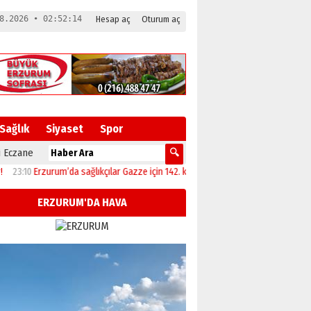
8.2026 • 02:52:15
Hesap aç
Oturum aç
Sağlık
Siyaset
Spor
 Eczane
0
Erzurum’da sağlıkçılar Gazze için 142. kez yürüdü!
19:33
Uzun Süreli Kullanım i
ERZURUM'DA HAVA