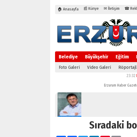
📰 Künye
✉ İletişim
☎ Rekla
🏠 Anasayfa
Belediye
Büyükşehir
Eğitim
Foto Galeri
Video Galeri
Röportajl
23:32
Erzurum
Erzurum Haber Gazet
Sıradaki b