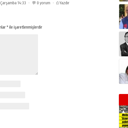
3 Çarşamba 14:33 · 💬 0 yorum ·
⎙ Yazdır
anlar
*
ile işaretlenmişlerdir