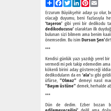
Paylaş
Facebook
Twitter
LinkedIn
Pinterest
Email
Erzurum Büyükşehir adayı şu olur, bu
olacağı duyumu, beni fazlasıyla he
‘taşeron’
gibi yeni bir dedikodu 
dedikoducusu’
olaraktan ilk duyduğ
bulunan sizi bilmem ama benim kaale 
önemsedim. Bu isim
Dursun Şen’
dir!
***
Kendisi günlük yazı yazdığı yerel bi
vermedi mi pek takip edemedim am
kökenli birini aday göstereceği iddi
dedikoduların da en
‘ala’
sı gibi gel
üfürse,
”Olmaz”
demeyi nasıl man
”Başım üstüne”
demek, herhalde ab
***
Dün de dedim. Ezber bozan bir
edilemeyeceğini’
değil ama doğal 