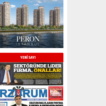
Esat BİNDESEN
Başkan Sekmen’den Erzurum’a
bir vizyon proje daha!
02 Ağustos 2026 Pazar
Kadir SABUNCUOĞLU
Erzurumspor’un köşe taşları
29 Haziran 2026 Pazartesi
YENİ SAYI
Kenan GÜLERCİ
Murat Şahsuvaroğlu ERKON’da
çıtayı yukarı taşırken,
yönetimdekiler aşağı
çekmemeli!
Orhan BOZKURT
17 Şubat 2026 Salı
Bir fotoğraf, bir şehir, bir
gazeteci… Dizginler kimin
elinde?
31 Mart 2026 Salı
A. Berhan Yılmaz