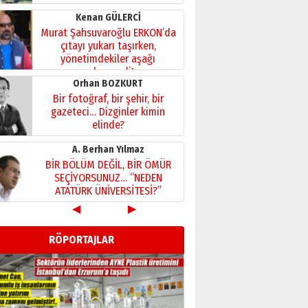
Kenan GÜLERCİ
Murat Şahsuvaroğlu ERKON’da
çıtayı yukarı taşırken,
yönetimdekiler aşağı
çekmemeli!
Orhan BOZKURT
17 Şubat 2026 Salı
Bir fotoğraf, bir şehir, bir
gazeteci… Dizginler kimin
elinde?
31 Mart 2026 Salı
A. Berhan Yılmaz
BİR BÖLÜM DEĞİL, BİR ÖMÜR
SEÇİYORSUNUZ… “NEDEN
ATATÜRK ÜNİVERSİTESİ?”
28 Temmuz 2026 Salı
◀
▶
Ahmet Gökhan YAZICI
Ahmed Yesevi’den bir
RÖPORTAJLAR
Alperen… ”Reisimiz” idi…
Hakka yürüdü.!
26 Mart 2026 Perşembe
Cem Bakırcı
Ardında bıraktığı hatıralarıyla