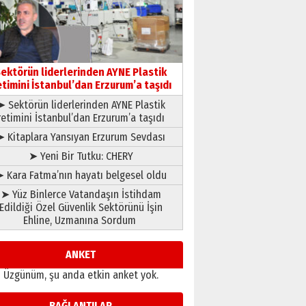
gönül adamı Faruk Terzioğlu!
13 Mayıs 2026 Çarşamba
Esat BİNDESEN
Başkan Sekmen’den Erzurum’a
bir vizyon proje daha!
ektörün liderlerinden AYNE Plastik
02 Ağustos 2026 Pazar
etimini İstanbul’dan Erzurum’a taşıdı
➤ Sektörün liderlerinden AYNE Plastik
retimini İstanbul’dan Erzurum’a taşıdı
➤ Kitaplara Yansıyan Erzurum Sevdası
➤ Yeni Bir Tutku: CHERY
 Kara Fatma’nın hayatı belgesel oldu
➤ Yüz Binlerce Vatandaşın İstihdam
Edildiği Özel Güvenlik Sektörünü İşin
Ehline, Uzmanına Sordum
ANKET
Üzgünüm, şu anda etkin anket yok.
BAĞLANTILAR