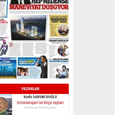
BİR BÖLÜM DEĞİL, BİR ÖMÜR
SEÇİYORSUNUZ… “NEDEN
ATATÜRK ÜNİVERSİTESİ?”
28 Temmuz 2026 Salı
Ahmet Gökhan YAZICI
Ahmed Yesevi’den bir
Alperen… ”Reisimiz” idi…
Hakka yürüdü.!
26 Mart 2026 Perşembe
Cem Bakırcı
Ardında bıraktığı hatıralarıyla
gönül adamı Faruk Terzioğlu!
13 Mayıs 2026 Çarşamba
Esat BİNDESEN
Başkan Sekmen’den Erzurum’a
bir vizyon proje daha!
YAZARLAR
02 Ağustos 2026 Pazar
Kadir SABUNCUOĞLU
Erzurumspor’un köşe taşları
29 Haziran 2026 Pazartesi