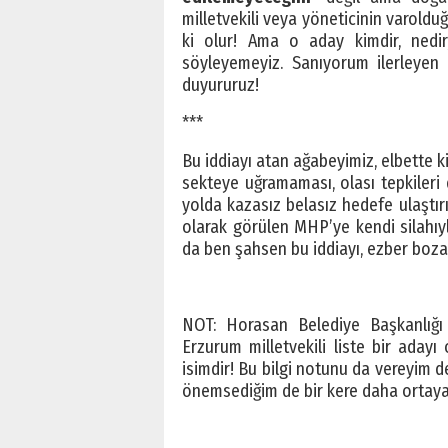
milletvekili veya yöneticinin varolduğ
ki olur! Ama o aday kimdir, nedi
söyleyemeyiz. Sanıyorum ilerleyen 
duyururuz!
***
Bu iddiayı atan ağabeyimiz, elbette ki
sekteye uğramaması, olası tepkileri 
yolda kazasız belasız hedefe ulaştırı
olarak görülen MHP’ye kendi silahıyla
da ben şahsen bu iddiayı, ezber bozan
NOT: Horasan Belediye Başkanlı
Erzurum milletvekili liste bir aday
isimdir! Bu bilgi notunu da vereyim 
önemsediğim de bir kere daha ortaya 