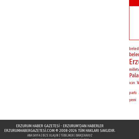
beled
bele
Er
milletv
Pal
icin
parti
yeni
ERZURUM HABER GAZETESİ - ERZURUM'DAN HABERLER
ERZURUMHABERGAZETESI.COM
© 2008-2026 TÜM HAKLARI SAKLIDIR.
ANA SAYFA
|
BIZE ULAŞIN
|
TÜBILMER
|
BAHÇEHAVUZ