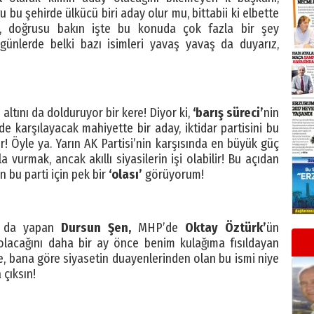
u bu şehirde ülkücü biri aday olur mu, bittabii ki elbette
r, doğrusu bakın işte bu konuda çok fazla bir şey
günlerde belki bazı isimleri yavaş yavaş da duyarız,
 altını da dolduruyor bir kere! Diyor ki,
‘barış süreci’
nin
de karşılayacak mahiyette bir aday, iktidar partisini bu
r! Öyle ya. Yarın AK Partisi’nin karşısında en büyük güç
 vurmak, ancak akıllı siyasilerin işi olabilir! Bu açıdan
 bu parti için pek bir
‘olası’
görüyorum!
ğı da yapan
Dursun Şen,
MHP’de
Oktay Öztürk’
ün
ı olacağını daha bir ay önce benim kulağıma fısıldayan
de, bana göre siyasetin duayenlerinden olan bu ismi niye
çıksın!