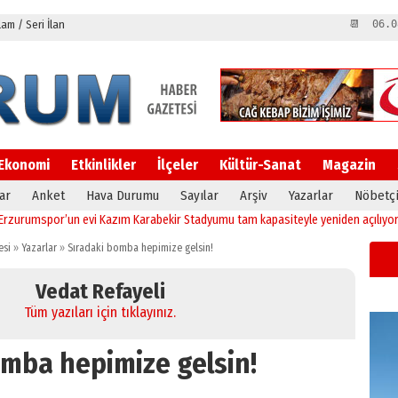
m / Seri İlan
📆 06.0
Ekonomi
Etkinlikler
İlçeler
Kültür-Sanat
Magazin
ar
Anket
Hava Durumu
Sayılar
Arşiv
Yazarlar
Nöbetçi
spor’un evi Kazım Karabekir Stadyumu tam kapasiteyle yeniden açılıyor!
23:1
esi
»
Yazarlar
»
Sıradaki bomba hepimize gelsin!
Vedat Refayeli
Tüm yazıları için tıklayınız.
omba hepimize gelsin!