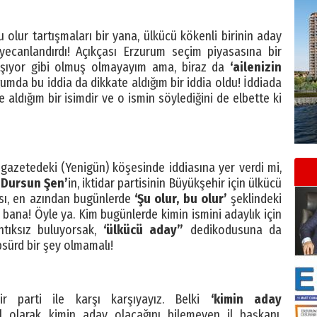
 olur tartışmaları bir yana, ülkücü kökenli birinin aday
yecanlandırdı! Açıkçası Erzurum seçim piyasasına bir
taşıyor gibi olmuş olmayayım ama, biraz da
‘ailenizin
umda bu iddia da dikkate aldığım bir iddia oldu! İddiada
aldığım bir isimdir ve o ismin söylediğini de elbette ki
r gazetedeki (Yenigün) köşesinde iddiasına yer verdi mi,
a
Dursun Şen’
in, iktidar partisinin Büyükşehir için ülkücü
ası, en azından bugünlerde
‘Şu olur, bu olur’
şeklindeki
di bana! Öyle ya. Kim bugünlerde kimin ismini adaylık için
tıksız buluyorsak,
‘ülkücü aday”
dedikodusuna da
sürd bir şey olmamalı!
 parti ile karşı karşıyayız. Belki
‘kimin aday
olarak kimin aday olacağını bilemeyen il başkanı,