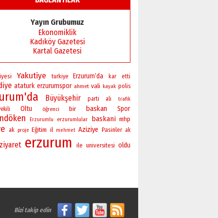
Yayın Grubumuz
Ekonomiklik
Kadıköy Gazetesi
Kartal Gazetesi
Yakutiye
Erzurum’da
iyesi
turkiye
kar
etti
diye
ataturk
erzurumspor
vali
polis
ahmet
kayak
zurum'da
Büyükşehir
parti
ali
trafik
baskan
Oltu
bir
Spor
ekili
öğrenci
andöken
baskani
mhp
erzurumlular
Erzurumlu
ve
Aziziye
Eğitim
il
Pasinler
ak
ak
proje
mehmet
erzurum
ziyaret
oldu
ile
universitesi
Bizi takip edin