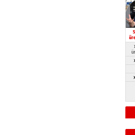
S
ür
ü
➤