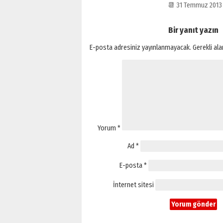
📆 31 Temmuz 201
Bir yanıt yazın
E-posta adresiniz yayınlanmayacak.
Gerekli al
Yorum
*
Ad
*
E-posta
*
İnternet sitesi