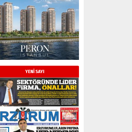
Esat BİNDESEN
Başkan Sekmen’den Erzurum’a
bir vizyon proje daha!
02 Ağustos 2026 Pazar
Kadir SABUNCUOĞLU
Erzurumspor’un köşe taşları
29 Haziran 2026 Pazartesi
YENİ SAYI
Kenan GÜLERCİ
Murat Şahsuvaroğlu ERKON’da
çıtayı yukarı taşırken,
yönetimdekiler aşağı
çekmemeli!
Orhan BOZKURT
17 Şubat 2026 Salı
Bir fotoğraf, bir şehir, bir
gazeteci… Dizginler kimin
elinde?
31 Mart 2026 Salı
A. Berhan Yılmaz