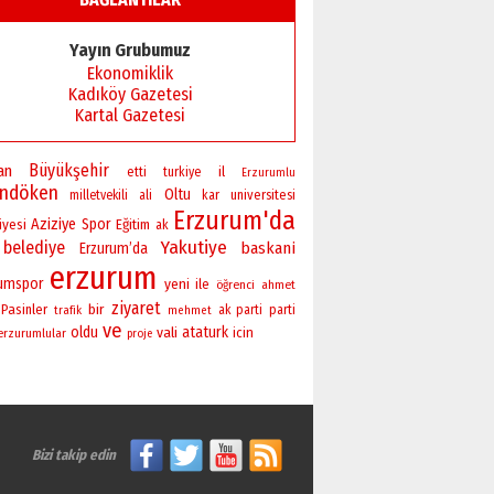
Yayın Grubumuz
Ekonomiklik
Kadıköy Gazetesi
Kartal Gazetesi
Büyükşehir
an
il
etti
turkiye
Erzurumlu
andöken
Oltu
universitesi
milletvekili
ali
kar
Erzurum'da
Aziziye
Spor
iyesi
Eğitim
ak
Yakutiye
belediye
baskani
Erzurum’da
erzurum
rumspor
yeni
ile
öğrenci
ahmet
ziyaret
bir
Pasinler
ak parti
parti
trafik
mehmet
ve
oldu
vali
ataturk
icin
erzurumlular
proje
Bizi takip edin