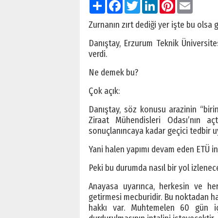
Paylaş
Facebook
Twitter
LinkedIn
Pinterest
Email
Zurnanın zırt dediği yer işte bu olsa 
Danıştay, Erzurum Teknik Üniversite
verdi.
Ne demek bu?
Çok açık:
Danıştay, söz konusu arazinin “biri
Ziraat Mühendisleri Odası’nın a
sonuçlanıncaya kadar geçici tedbir u
Yani halen yapımı devam eden ETÜ in
Peki bu durumda nasıl bir yol izlenec
Anayasa uyarınca, herkesin ve he
getirmesi mecburidir. Bu noktadan ha
hakkı var. Muhtemelen 60 gün iç