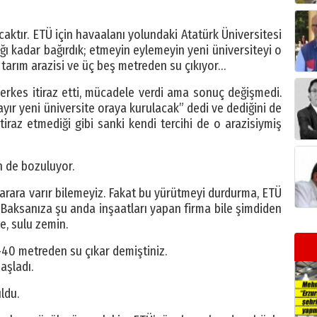
caktır. ETÜ için havaalanı yolundaki Atatürk Üniversitesi
tığı kadar bağırdık; etmeyin eylemeyin yeni üniversiteyi o
a tarım arazisi ve üç beş metreden su çıkıyor…
herkes itiraz etti, mücadele verdi ama sonuç değişmedi.
ayır yeni üniversite oraya kurulacak” dedi ve dediğini de
tiraz etmediği gibi sanki kendi tercihi de o arazisiymiş
n de bozuluyor.
arara varır bilemeyiz. Fakat bu yürütmeyi durdurma, ETÜ
r. Baksanıza şu anda inşaatları yapan firma bile şimdiden
e, sulu zemin.
-40 metreden su çıkar demiştiniz.
aşladı.
ldu.