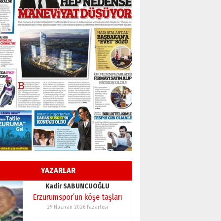
BİR BÖLÜM DEĞİL, BİR ÖMÜR
SEÇİYORSUNUZ… “NEDEN
ATATÜRK ÜNİVERSİTESİ?”
28 Temmuz 2026 Salı
Ahmet Gökhan YAZICI
Ahmed Yesevi’den bir
Alperen… ”Reisimiz” idi…
Hakka yürüdü.!
26 Mart 2026 Perşembe
Cem Bakırcı
Ardında bıraktığı hatıralarıyla
gönül adamı Faruk Terzioğlu!
13 Mayıs 2026 Çarşamba
Esat BİNDESEN
Başkan Sekmen’den Erzurum’a
bir vizyon proje daha!
YAZARLAR
02 Ağustos 2026 Pazar
Kadir SABUNCUOĞLU
Erzurumspor’un köşe taşları
29 Haziran 2026 Pazartesi