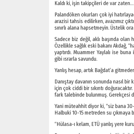
Kaldı ki, işin takipçileri de var zaten…
Palandöken okurları çok iyi hatırlaya
arazisi tahsis edilirken, avazımız çık
sınırlı alana hapsetmeyin. Üstelik or
Sadece biz değil, aklı başında olan 
Özellikle sağlık eski bakanı Akdağ, “h
yaptırdı. Muammer Yaylalı ise buna i
gibi ısrarla savundu.
Yanlış hesap, artık Bağdat’a gitmede
Danıştay davanın sonunda nasıl bir k
için çok ciddi bir sıkıntı doğuracaktı
fark talebinde bulunmuş. Gerekçesi d
Yani müteahhit diyor ki, “siz bana 30
Halbuki 10-15 metreden su çıkmaya b
“Hülasa-ı kelam, ETÜ yanlış yere kuru