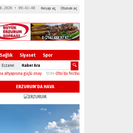
8.2026 • 09:41:48
Hesap aç
Oturum aç
Sağlık
Siyaset
Spor
 Eczane
apısına güçlü onay
12:04
Oltu’da festival coşkusu konserle zirveye ulaştı
11:
ERZURUM'DA HAVA