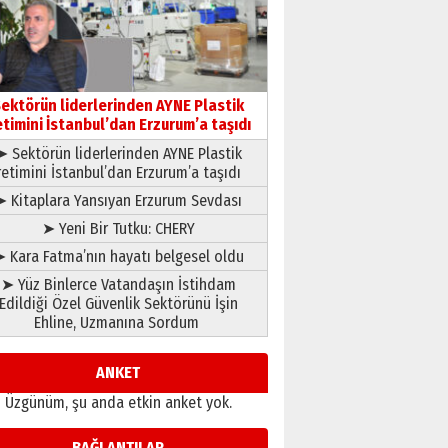
gönül adamı Faruk Terzioğlu!
13 Mayıs 2026 Çarşamba
Esat BİNDESEN
Başkan Sekmen’den Erzurum’a
bir vizyon proje daha!
ektörün liderlerinden AYNE Plastik
02 Ağustos 2026 Pazar
etimini İstanbul’dan Erzurum’a taşıdı
➤ Sektörün liderlerinden AYNE Plastik
retimini İstanbul’dan Erzurum’a taşıdı
➤ Kitaplara Yansıyan Erzurum Sevdası
➤ Yeni Bir Tutku: CHERY
 Kara Fatma’nın hayatı belgesel oldu
➤ Yüz Binlerce Vatandaşın İstihdam
Edildiği Özel Güvenlik Sektörünü İşin
Ehline, Uzmanına Sordum
ANKET
Üzgünüm, şu anda etkin anket yok.
BAĞLANTILAR