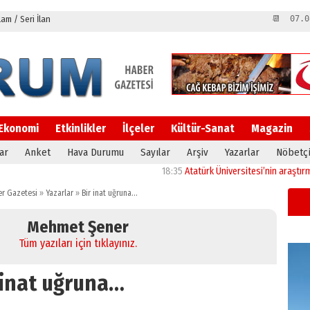
m / Seri İlan
📆 07.0
Ekonomi
Etkinlikler
İlçeler
Kültür-Sanat
Magazin
ar
Anket
Hava Durumu
Sayılar
Arşiv
Yazarlar
Nöbetçi
18:35
Atatürk Üniversitesi’nin araştırma alty
r Gazetesi
»
Yazarlar
»
Bir inat uğruna…
Mehmet Şener
Tüm yazıları için tıklayınız.
 inat uğruna…