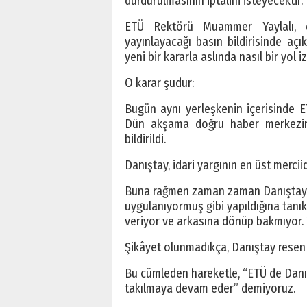
durdurulmasının iptalini isteyecektir.
ETÜ Rektörü Muammer Yaylalı,
yayınlayacağı basın bildirisinde açı
yeni bir kararla aslında nasıl bir yol 
O karar şudur:
Bugün aynı yerleşkenin içerisinde ET
Dün akşama doğru haber merkezine
bildirildi.
Danıştay, idari yargının en üst merciid
Buna rağmen zaman zaman Danıştay k
uygulanıyormuş gibi yapıldığına tanık 
veriyor ve arkasına dönüp bakmıyor. Ya
Şikâyet olunmadıkça, Danıştay resen
Bu cümleden hareketle, “ETÜ de Danı
takılmaya devam eder” demiyoruz.