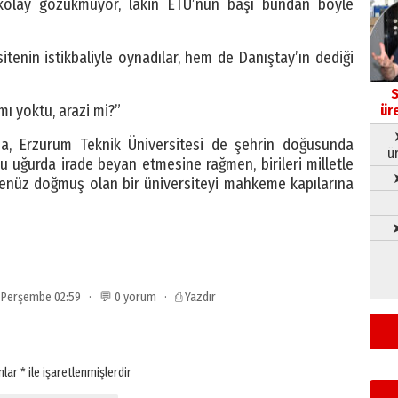
olay gözükmüyor, lakin ETÜ’nün başı bundan böyle
itenin istikbaliyle oynadılar, hem de Danıştay’ın dediği
S
ı yoktu, arazi mi?”
ür
nda, Erzurum Teknik Üniversitesi de şehrin doğusunda
ü
 uğurda irade beyan etmesine rağmen, birileri milletle
 henüz doğmuş olan bir üniversiteyi mahkeme kapılarına
➤
3 Perşembe 02:59 · 💬 0 yorum ·
⎙ Yazdır
anlar
*
ile işaretlenmişlerdir