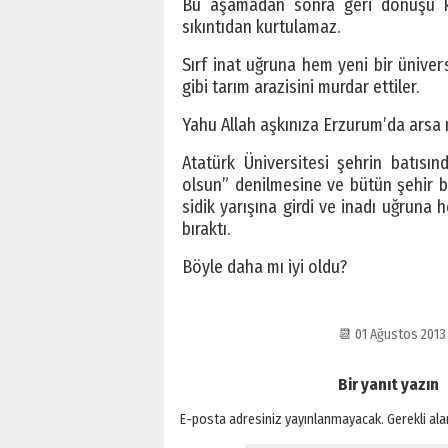
Bu aşamadan sonra geri dönüşü k
sıkıntıdan kurtulamaz.
Sırf inat uğruna hem yeni bir ünivers
gibi tarım arazisini murdar ettiler.
Yahu Allah aşkınıza Erzurum’da arsa m
Atatürk Üniversitesi şehrin batısı
olsun” denilmesine ve bütün şehir bu
sidik yarışına girdi ve inadı uğruna
bıraktı.
Böyle daha mı iyi oldu?
📆 01 Ağustos 201
Bir yanıt yazın
E-posta adresiniz yayınlanmayacak.
Gerekli al