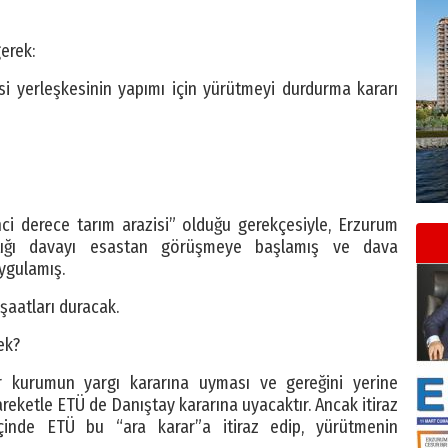
gerek:
si yerleşkesinin yapımı için yürütmeyi durdurma kararı
nci derece tarım arazisi” olduğu gerekçesiyle, Erzurum
çtığı davayı esastan görüşmeye başlamış ve dava
ygulamış.
şaatları duracak.
ek?
r kurumun yargı kararına uyması ve gereğini yerine
reketle ETÜ de Danıştay kararına uyacaktır. Ancak itiraz
inde ETÜ bu “ara karar”a itiraz edip, yürütmenin