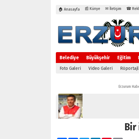
📰 Künye
✉ İletişim
☎ Rekla
🏠 Anasayfa
Belediye
Büyükşehir
Eğitim
Foto Galeri
Video Galeri
Röportajl
Erzurum Habe
Bir