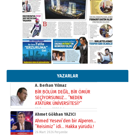
Erzurumspor’un köşe taşları
29 Haziran 2026 Pazartesi
Kenan GÜLERCİ
Murat Şahsuvaroğlu ERKON’da
çıtayı yukarı taşırken,
yönetimdekiler aşağı
çekmemeli!
Orhan BOZKURT
17 Şubat 2026 Salı
Bir fotoğraf, bir şehir, bir
gazeteci… Dizginler kimin
elinde?
YAZARLAR
31 Mart 2026 Salı
A. Berhan Yılmaz
BİR BÖLÜM DEĞİL, BİR ÖMÜR
SEÇİYORSUNUZ… “NEDEN
ATATÜRK ÜNİVERSİTESİ?”
28 Temmuz 2026 Salı
Ahmet Gökhan YAZICI
Ahmed Yesevi’den bir Alperen…
”Reisimiz” idi… Hakka yürüdü.!
26 Mart 2026 Perşembe