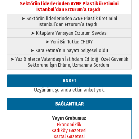
gazeteci… Dizginler kimin
Sektörün liderlerinden AYNE Plastik üretimini
elinde?
İstanbul’dan Erzurum’a taşıdı
31 Mart 2026 Salı
➤ Sektörün liderlerinden AYNE Plastik üretimini
A. Berhan Yılmaz
İstanbul’dan Erzurum’a taşıdı
BİR BÖLÜM DEĞİL, BİR ÖMÜR
SEÇİYORSUNUZ… “NEDEN
➤ Kitaplara Yansıyan Erzurum Sevdası
ATATÜRK ÜNİVERSİTESİ?”
➤ Yeni Bir Tutku: CHERY
28 Temmuz 2026 Salı
Ahmet Gökhan YAZICI
➤ Kara Fatma’nın hayatı belgesel oldu
Ahmed Yesevi’den bir Alperen…
➤ Yüz Binlerce Vatandaşın İstihdam Edildiği Özel Güvenlik
”Reisimiz” idi… Hakka yürüdü.!
Sektörünü İşin Ehline, Uzmanına Sordum
26 Mart 2026 Perşembe
Cem Bakırcı
ANKET
Ardında bıraktığı hatıralarıyla
Üzgünüm, şu anda etkin anket yok.
gönül adamı Faruk Terzioğlu!
13 Mayıs 2026 Çarşamba
BAĞLANTILAR
Esat BİNDESEN
Başkan Sekmen’den Erzurum’a
Yayın Grubumuz
bir vizyon proje daha!
Ekonomiklik
02 Ağustos 2026 Pazar
Kadıköy Gazetesi
Kartal Gazetesi