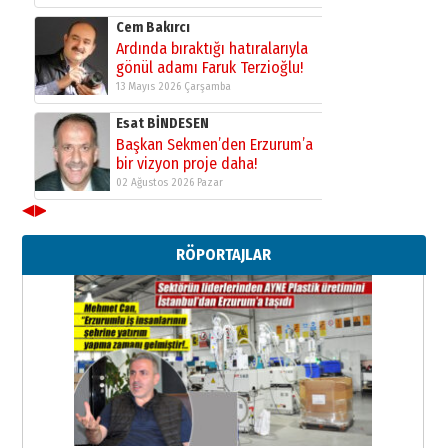
Cem Bakırcı
Ardında bıraktığı hatıralarıyla
gönül adamı Faruk Terzioğlu!
13 Mayıs 2026 Çarşamba
Esat BİNDESEN
Başkan Sekmen’den Erzurum’a
bir vizyon proje daha!
02 Ağustos 2026 Pazar
◀
▶
Kadir SABUNCUOĞLU
Erzurumspor’un köşe taşları
RÖPORTAJLAR
29 Haziran 2026 Pazartesi
Kenan GÜLERCİ
Murat Şahsuvaroğlu ERKON’da
çıtayı yukarı taşırken,
yönetimdekiler aşağı
çekmemeli!
Orhan BOZKURT
17 Şubat 2026 Salı
Bir fotoğraf, bir şehir, bir