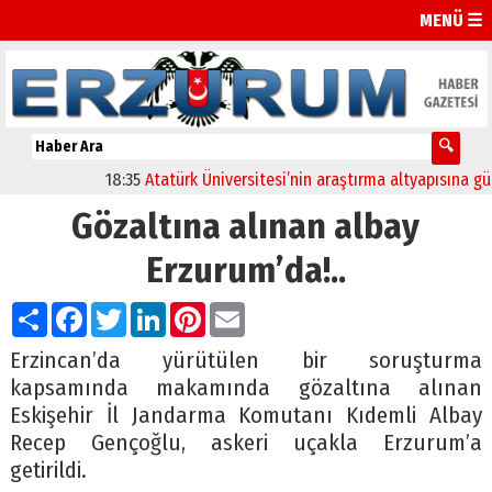
MENÜ ☰
18:35
Atatürk Üniversitesi’nin araştırma altyapısına güçl
Gözaltına alınan albay
Erzurum’da!..
Paylaş
Facebook
Twitter
LinkedIn
Pinterest
Email
Erzincan’da yürütülen bir soruşturma
kapsamında makamında gözaltına alınan
Eskişehir İl Jandarma Komutanı Kıdemli Albay
Recep Gençoğlu, askeri uçakla Erzurum’a
getirildi.