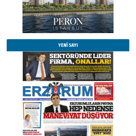
YENİ SAYI
Esat BİNDESEN
Başkan Sekmen’den Erzurum’a
bir vizyon proje daha!
02 Ağustos 2026 Pazar
Kadir SABUNCUOĞLU