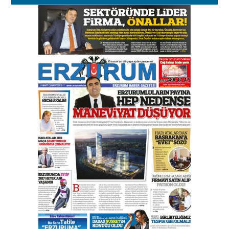
Esat BİNDESEN
Başkan Sekmen’den Erzurum’a
bir vizyon proje daha!
02 Ağustos 2026 Pazar
Kadir SABUNCUOĞLU
Erzurumspor’un köşe taşları
29 Haziran 2026 Pazartesi
Kenan GÜLERCİ
Murat Şahsuvaroğlu ERKON’da
çıtayı yukarı taşırken,
yönetimdekiler aşağı