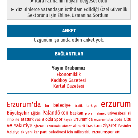
➤ Kara Fatma’nın hayatı belgesel oldu
Ahmed Yesevi’den bir Alperen…
➤ Yüz Binlerce Vatandaşın İstihdam Edildiği Özel Güvenlik
”Reisimiz” idi… Hakka yürüdü.!
Sektörünü İşin Ehline, Uzmanına Sordum
26 Mart 2026 Perşembe
Cem Bakırcı
ANKET
Ardında bıraktığı hatıralarıyla
Üzgünüm, şu anda etkin anket yok.
gönül adamı Faruk Terzioğlu!
13 Mayıs 2026 Çarşamba
BAĞLANTILAR
Esat BİNDESEN
Başkan Sekmen’den Erzurum’a
Yayın Grubumuz
bir vizyon proje daha!
Ekonomiklik
02 Ağustos 2026 Pazar
Kadıköy Gazetesi
Kartal Gazetesi
erzurum
Erzurum'da
belediye
bir
turkiye
trafik
Palandöken
Büyükşehir
baskan
Eğitim
universitesi
ali
proje
mehmet
ataturk
vali
oldu
Spor
Erzurum’da
Oltu
mhp
ile
il
polis
erzurumlular
kayak
ve
Yakutiye
ziyaret
baskani
Pasinler
öğrenci
ahmet
ak parti
Erzurumlu
Aziziye
yeni
erzurumspor
belediyesi
icin
ak
kar
parti
milletvekili
etti