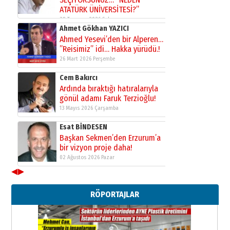
ATATÜRK ÜNİVERSİTESİ?”
28 Temmuz 2026 Salı
Ahmet Gökhan YAZICI
Ahmed Yesevi’den bir Alperen…
”Reisimiz” idi… Hakka yürüdü.!
26 Mart 2026 Perşembe
Cem Bakırcı
Ardında bıraktığı hatıralarıyla
gönül adamı Faruk Terzioğlu!
13 Mayıs 2026 Çarşamba
Esat BİNDESEN
Başkan Sekmen’den Erzurum’a
bir vizyon proje daha!
02 Ağustos 2026 Pazar
◀
▶
Kadir SABUNCUOĞLU
Erzurumspor’un köşe taşları
RÖPORTAJLAR
29 Haziran 2026 Pazartesi
Kenan GÜLERCİ