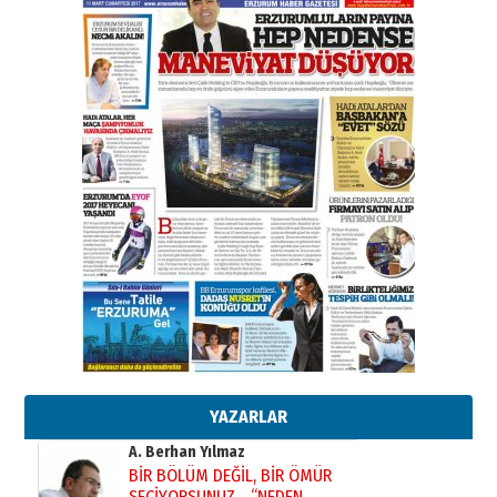
Esat BİNDESEN
Başkan Sekmen’den Erzurum’a
bir vizyon proje daha!
02 Ağustos 2026 Pazar
Kadir SABUNCUOĞLU
Erzurumspor’un köşe taşları
29 Haziran 2026 Pazartesi
Kenan GÜLERCİ
Murat Şahsuvaroğlu ERKON’da
çıtayı yukarı taşırken,
yönetimdekiler aşağı
çekmemeli!
Orhan BOZKURT
17 Şubat 2026 Salı
Bir fotoğraf, bir şehir, bir
gazeteci… Dizginler kimin
elinde?
YAZARLAR
31 Mart 2026 Salı
A. Berhan Yılmaz
BİR BÖLÜM DEĞİL, BİR ÖMÜR
SEÇİYORSUNUZ… “NEDEN