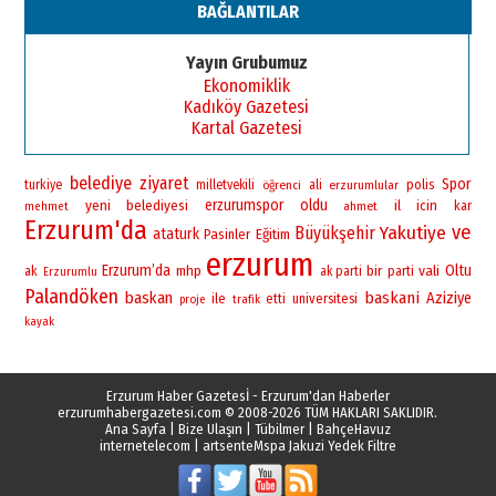
BAĞLANTILAR
Esat BİNDESEN
Başkan Sekmen’den Erzurum’a
Yayın Grubumuz
bir vizyon proje daha!
Ekonomiklik
02 Ağustos 2026 Pazar
Kadıköy Gazetesi
Kartal Gazetesi
belediye
ziyaret
Spor
polis
turkiye
milletvekili
öğrenci
ali
erzurumlular
yeni
erzurumspor
oldu
belediyesi
il
icin
ahmet
kar
mehmet
Erzurum'da
ve
Yakutiye
Büyükşehir
ataturk
Pasinler
Eğitim
erzurum
Erzurum’da
bir
vali
Oltu
mhp
ak
ak parti
parti
Erzurumlu
Palandöken
baskan
baskani
Aziziye
ile
universitesi
etti
proje
trafik
kayak
Erzurum Haber Gazetesİ - Erzurum'dan Haberler
erzurumhabergazetesi.com
© 2008-2026 TÜM HAKLARI SAKLIDIR.
Ana Sayfa
|
Bize Ulaşın
|
Tübilmer
|
BahçeHavuz
internetelecom
|
artsente
Mspa Jakuzi Yedek Filtre