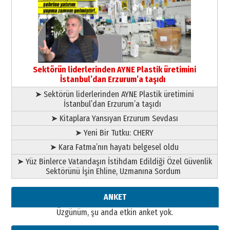
Murat Şahsuvaroğlu ERKON’da
çıtayı yukarı taşırken,
yönetimdekiler aşağı
çekmemeli!
Orhan BOZKURT
17 Şubat 2026 Salı
Bir fotoğraf, bir şehir, bir
gazeteci… Dizginler kimin
Sektörün liderlerinden AYNE Plastik üretimini
elinde?
İstanbul’dan Erzurum’a taşıdı
31 Mart 2026 Salı
➤ Sektörün liderlerinden AYNE Plastik üretimini
A. Berhan Yılmaz
İstanbul’dan Erzurum’a taşıdı
BİR BÖLÜM DEĞİL, BİR ÖMÜR
SEÇİYORSUNUZ… “NEDEN
➤ Kitaplara Yansıyan Erzurum Sevdası
ATATÜRK ÜNİVERSİTESİ?”
➤ Yeni Bir Tutku: CHERY
28 Temmuz 2026 Salı
Ahmet Gökhan YAZICI
➤ Kara Fatma’nın hayatı belgesel oldu
Ahmed Yesevi’den bir Alperen…
➤ Yüz Binlerce Vatandaşın İstihdam Edildiği Özel Güvenlik
”Reisimiz” idi… Hakka yürüdü.!
Sektörünü İşin Ehline, Uzmanına Sordum
26 Mart 2026 Perşembe
Cem Bakırcı
ANKET
Ardında bıraktığı hatıralarıyla
Üzgünüm, şu anda etkin anket yok.
gönül adamı Faruk Terzioğlu!
13 Mayıs 2026 Çarşamba