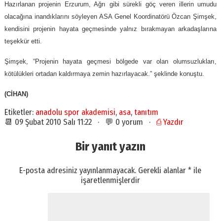
Hazırlanan projenin Erzurum, Ağrı gibi sürekli göç veren illerin umudu
olacağına inandıklarını söyleyen ASA Genel Koordinatörü Özcan Şimşek,
kendisini projenin hayata geçmesinde yalnız bırakmayan arkadaşlarına
teşekkür etti.
Şimşek, “Projenin hayata geçmesi bölgede var olan olumsuzlukları,
kötülükleri ortadan kaldırmaya zemin hazırlayacak.” şeklinde konuştu.
(CİHAN)
Etiketler:
anadolu spor akademisi
,
asa
,
tanıtım
📆 09 Şubat 2010 Salı 11:22 · 💬 0 yorum ·
⎙ Yazdır
Bir yanıt yazın
E-posta adresiniz yayınlanmayacak.
Gerekli alanlar
*
ile
işaretlenmişlerdir