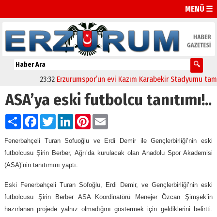
MENÜ ☰
23:32
Erzurumspor’un evi Kazım Karabekir Stadyumu tam kapa
ASA’ya eski futbolcu tanıtımı!..
Paylaş
Facebook
Twitter
LinkedIn
Pinterest
Email
Fenerbahçeli Turan Sofuoğlu ve Erdi Demir ile Gençlerbirliği’nin eski
futbolcusu Şirin Berber, Ağrı’da kurulacak olan Anadolu Spor Akademisi
(ASA)’nin tanıtımını yaptı.
Eski Fenerbahçeli Turan Sofoğlu, Erdi Demir, ve Gençlerbirliği’nin eski
futbolcusu Şirin Berber ASA Koordinatörü Menejer Özcan Şimşek’in
hazırlanan projede yalnız olmadığını göstermek için geldiklerini belirtti.