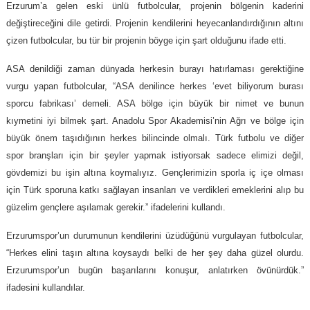
Erzurum’a gelen eski ünlü futbolcular, projenin bölgenin kaderini
değiştireceğini dile getirdi. Projenin kendilerini heyecanlandırdığının altını
çizen futbolcular, bu tür bir projenin böyge için şart olduğunu ifade etti.
ASA denildiği zaman dünyada herkesin burayı hatırlaması gerektiğine
vurgu yapan futbolcular, “ASA denilince herkes ‘evet biliyorum burası
sporcu fabrikası’ demeli. ASA bölge için büyük bir nimet ve bunun
kıymetini iyi bilmek şart. Anadolu Spor Akademisi’nin Ağrı ve bölge için
büyük önem taşıdığının herkes bilincinde olmalı. Türk futbolu ve diğer
spor branşları için bir şeyler yapmak istiyorsak sadece elimizi değil,
gövdemizi bu işin altına koymalıyız. Gençlerimizin sporla iç içe olması
için Türk sporuna katkı sağlayan insanları ve verdikleri emeklerini alıp bu
güzelim gençlere aşılamak gerekir.” ifadelerini kullandı.
Erzurumspor’un durumunun kendilerini üzüdüğünü vurgulayan futbolcular,
“Herkes elini taşın altına koysaydı belki de her şey daha güzel olurdu.
Erzurumspor’un bugün başarılarını konuşur, anlatırken övünürdük.”
ifadesini kullandılar.